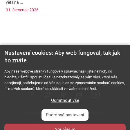
většina ...
31. červenec 2026
Nastavení cookies: Aby web fungoval, tak jak
ho znáte
O nás
RSS feed
Reklama
Aby naše webové stránky fungovaly správně, našli jste na nich, co
hledáte, ušetřili spoustu času a nezobrazovaly se vám věci, které Vás
Podmínky použití a ochrana soukromí
Cookies
Kariéra
nezajímají, potřebujeme od Vás souhlas se zpracováním souborů cookies,
tj. malých souborů, které se ukládají ve vašem prohlížeči.
Odmítnout vše
Copyright © 2000 - 2026 NetComp, spol. s r.o.
Podrobné nastavení
Všechna práva vyhrazena.
webDesign By:
Souhlasím