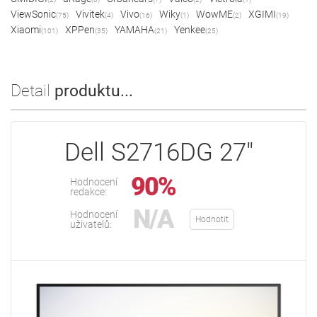
ViewSonic
Vivitek
Vivo
Wiky
WowME
XGIMI
(75)
(4)
(16)
(1)
(2)
(19)
Xiaomi
XPPen
YAMAHA
Yenkee
(101)
(35)
(21)
(25)
Detail
produktu...
Dell S2716DG 27"
90%
Hodnocení
redakce:
N/A
Hodnocení
Hodnotit
uživatelů: