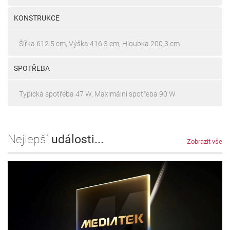
KONSTRUKCE
Šířka 612.5 cm, Výška 416.3 cm, Hloubka 200.3 cm
SPOTŘEBA
Typická spotřeba 47 W, Maximální spotřeba 90 W
Nejlepší
události...
Zobrazit vše