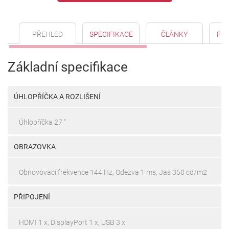
PŘEHLED
SPECIFIKACE
ČLÁNKY
FO
Základní specifikace
ÚHLOPŘÍČKA A ROZLIŠENÍ
Úhlopříčka 27 "
OBRAZOVKA
Obnovovací frekvence 144 Hz, Odezva 1 ms, Jas 350 cd/m2
PŘIPOJENÍ
HDMI 1 x, DisplayPort 1 x, USB 3 x