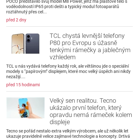
POCO představilo svůj model M8 Power, jenž má plastové tělo s
voděodolností IP65 proti dešti a typický modul fotoaparátů
roztáhnutý přes cel...
před 2 dny
TCL chystá levnější telefony
P80 pro Evropu s úžasně
tenkými rámečky a jablečným
vzhledem
TCL u nás vydává telefony každý rok, ale většinou jde o speciální
modely s “papírovým” displejem, které moc velký úspěch ani nikdy
nezažijí....
před 15 hodinami
Velký sen realitou. Tecno
ukázalo první telefon, který
opravdu nemá rámeček kolem
displeje
Tecno se pořád nestalo extra velkým výrobcem, ale už několik let
ukazuje pravidelně velice zajímavé technologie a koncepty. Drtivá