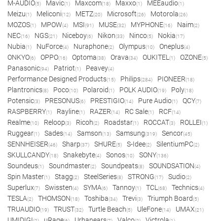
M-AUDIO
Mavic
Maxcom
Maxxo
MEEaudio
(5)
(1)
(18)
(1)
(1)
Meizu
Meliconi
METZ
Microsoft
Motorola
(1)
(12)
(20)
(26)
(26)
MOZOS
MPOW
MSI
MUSE
MYPHONE
Naim
(1)
(4)
(91)
(32)
(16)
(2)
NEC
NGS
Niceboy
Nikon
Ninco
Nokia
(16)
(21)
(6)
(33)
(5)
(17)
Nubia
NuForce
Nuraphone
Olympus
Oneplus
(1)
(4)
(2)
(10)
(4)
ONKYO
OPPO
Optoma
Orava
OUKITEL
OZONE
(6)
(16)
(38)
(34)
(1)
(5)
Panasonic
Patriot
Peavey
(94)
(1)
(4)
Performance Designed Products
Philips
PIONEER
(15)
(284)
(18)
Plantronics
Poco
Polaroid
POLK AUDIO
Poly
(8)
(10)
(1)
(19)
(18)
Potensic
PRESONUS
PRESTIGIO
Pure Audio
QCY
(3)
(6)
(14)
(1)
(7)
RASPBERRY
Rayline
RAZER
RC Sale
RCF
(1)
(1)
(14)
(1)
(14)
Realme
Reloop
Ricoh
Roadstar
ROCCAT
ROLLEI
(10)
(3)
(2)
(1)
(3)
(1)
Ruggear
Sades
Samson
Samsung
Sencor
(1)
(14)
(13)
(319)
(45)
SENNHEISER
Sharp
SHURE
S-Idee
SilentiumPC
(46)
(37)
(5)
(2)
(2)
SKULLCANDY
Snakebyte
Sonos
SONY
(18)
(4)
(10)
(136)
Soundeus
Soundmaster
Soundpeats
SOUNDSATION
(1)
(2)
(8)
(4)
Spin Master
Stagg
SteelSeries
STRONG
Sudio
(1)
(2)
(8)
(17)
(2)
Superlux
Swissten
SYMA
Tannoy
TCL
Technics
(7)
(4)
(6)
(1)
(68)
(4)
TESLA
THOMSON
Toshiba
Trevi
Triumph Board
(2)
(18)
(34)
(3)
(5)
TRUAUDIO
TRUST
Turtle Beach
UleFone
UMAX
(19)
(32)
(5)
(14)
(21)
UMIDIGI
uRage
Urbanears
Valco
Victrola
(2)
(6)
(7)
(2)
(1)