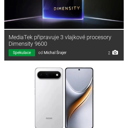
MediaTek připravuje 3 vlajkové procesory
Dimensity 9600
Spekulace
od
Michal Šrajer
2