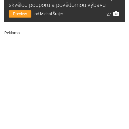
skvělou podporu a povědomou výbavu
Preview
od
Michal Šrajer
27
Reklama