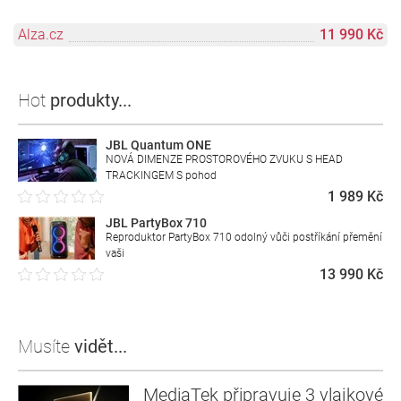
Alza.cz
11 990 Kč
Hot
produkty...
JBL Quantum ONE
NOVÁ DIMENZE PROSTOROVÉHO ZVUKU S HEAD
TRACKINGEM S pohod
1 989 Kč
JBL PartyBox 710
Reproduktor PartyBox 710 odolný vůči postříkání přemění
vaši
13 990 Kč
Musíte
vidět...
MediaTek připravuje 3 vlajkové