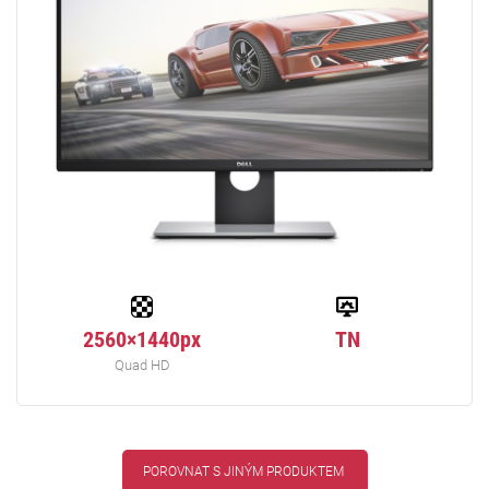
2560×1440px
TN
Quad HD
POROVNAT S JINÝM PRODUKTEM