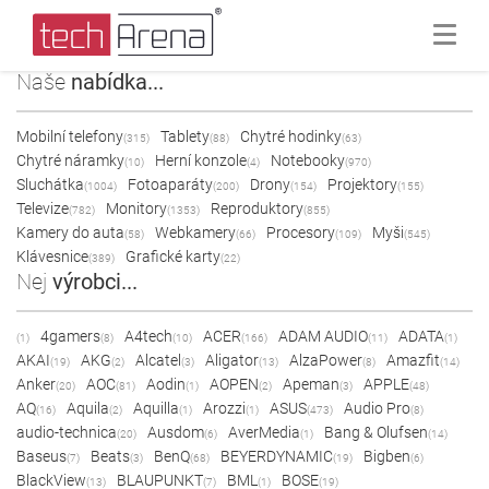
Naše
nabídka...
Mobilní telefony
Tablety
Chytré hodinky
(315)
(88)
(63)
Chytré náramky
Herní konzole
Notebooky
(10)
(4)
(970)
Sluchátka
Fotoaparáty
Drony
Projektory
(1004)
(200)
(154)
(155)
Televize
Monitory
Reproduktory
(782)
(1353)
(855)
Kamery do auta
Webkamery
Procesory
Myši
(58)
(66)
(109)
(545)
Klávesnice
Grafické karty
(389)
(22)
Nej
výrobci...
4gamers
A4tech
ACER
ADAM AUDIO
ADATA
(1)
(8)
(10)
(166)
(11)
(1)
AKAI
AKG
Alcatel
Aligator
AlzaPower
Amazfit
(19)
(2)
(3)
(13)
(8)
(14)
Anker
AOC
Aodin
AOPEN
Apeman
APPLE
(20)
(81)
(1)
(2)
(3)
(48)
AQ
Aquila
Aquilla
Arozzi
ASUS
Audio Pro
(16)
(2)
(1)
(1)
(473)
(8)
audio-technica
Ausdom
AverMedia
Bang & Olufsen
(20)
(6)
(1)
(14)
Baseus
Beats
BenQ
BEYERDYNAMIC
Bigben
(7)
(3)
(68)
(19)
(6)
BlackView
BLAUPUNKT
BML
BOSE
(13)
(7)
(1)
(19)