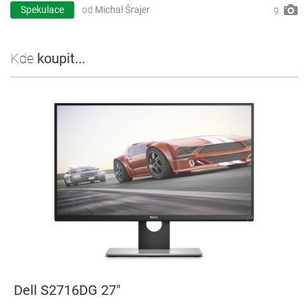
Spekulace
od
Michal Šrajer
9
Kde
koupit...
Dell S2716DG 27"