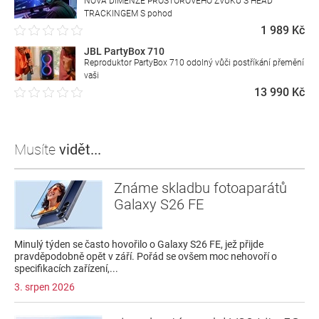
NOVÁ DIMENZE PROSTOROVÉHO ZVUKU S HEAD
TRACKINGEM S pohod
1 989 Kč
JBL PartyBox 710
Reproduktor PartyBox 710 odolný vůči postříkání přemění
vaši
13 990 Kč
Musíte
vidět...
Známe skladbu fotoaparátů
Galaxy S26 FE
Minulý týden se často hovořilo o Galaxy S26 FE, jež přijde
pravděpodobně opět v září. Pořád se ovšem moc nehovoří o
specifikacích zařízení,...
3. srpen 2026