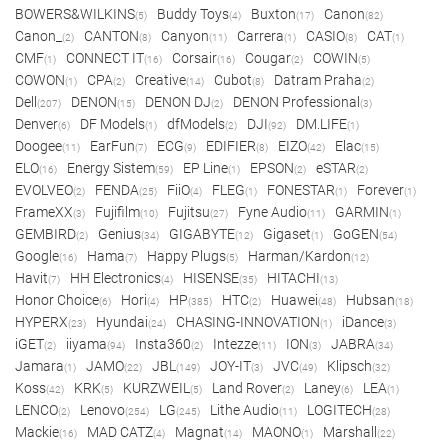
BOWERS&WILKINS
Buddy Toys
Buxton
Canon
(5)
(4)
(17)
(82)
Canon_
CANTON
Canyon
Carrera
CASIO
CAT
(2)
(8)
(11)
(1)
(8)
(1)
CMF
CONNECT IT
Corsair
Cougar
COWIN
(1)
(16)
(16)
(2)
(5)
COWON
CPA
Creative
Cubot
Datram Praha
(1)
(2)
(14)
(8)
(2)
Dell
DENON
DENON DJ
DENON Professional
(207)
(15)
(2)
(3)
Denver
DF Models
dfModels
DJI
DM.LIFE
(6)
(1)
(2)
(92)
(1)
Doogee
EarFun
ECG
EDIFIER
EIZO
Elac
(11)
(7)
(9)
(8)
(42)
(15)
ELO
Energy Sistem
EP Line
EPSON
eSTAR
(16)
(59)
(1)
(2)
(2)
EVOLVEO
FENDA
FiiO
FLEG
FONESTAR
Forever
(2)
(25)
(4)
(1)
(1)
(1)
FrameXX
Fujifilm
Fujitsu
Fyne Audio
GARMIN
(3)
(10)
(27)
(11)
(1)
GEMBIRD
Genius
GIGABYTE
Gigaset
GoGEN
(2)
(34)
(12)
(1)
(54)
Google
Hama
Happy Plugs
Harman/Kardon
(16)
(7)
(5)
(12)
Havit
HH Electronics
HISENSE
HITACHI
(7)
(4)
(35)
(13)
Honor Choice
Hori
HP
HTC
Huawei
Hubsan
(6)
(4)
(385)
(2)
(48)
(18)
HYPERX
Hyundai
CHASING-INNOVATION
iDance
(23)
(24)
(1)
(3)
iGET
iiyama
Insta360
Intezze
ION
JABRA
(2)
(94)
(2)
(11)
(3)
(34)
Jamara
JAMO
JBL
JOY-IT
JVC
Klipsch
(1)
(22)
(149)
(3)
(49)
(32)
Koss
KRK
KURZWEIL
Land Rover
Laney
LEA
(42)
(5)
(5)
(2)
(6)
(1)
LENCO
Lenovo
LG
Lithe Audio
LOGITECH
(2)
(254)
(245)
(11)
(28)
Mackie
MAD CATZ
Magnat
MAONO
Marshall
(16)
(4)
(14)
(1)
(22)