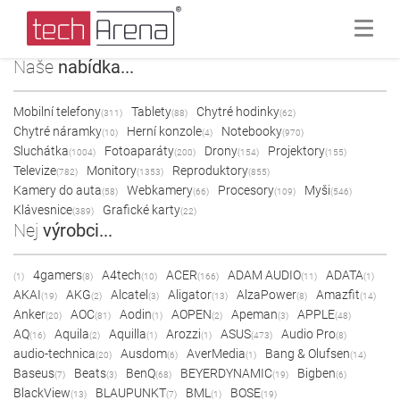
Naše
nabídka...
Mobilní telefony
Tablety
Chytré hodinky
(311)
(88)
(62)
Chytré náramky
Herní konzole
Notebooky
(10)
(4)
(970)
Sluchátka
Fotoaparáty
Drony
Projektory
(1004)
(200)
(154)
(155)
Televize
Monitory
Reproduktory
(782)
(1353)
(855)
Kamery do auta
Webkamery
Procesory
Myši
(58)
(66)
(109)
(546)
Klávesnice
Grafické karty
(389)
(22)
Nej
výrobci...
4gamers
A4tech
ACER
ADAM AUDIO
ADATA
(1)
(8)
(10)
(166)
(11)
(1)
AKAI
AKG
Alcatel
Aligator
AlzaPower
Amazfit
(19)
(2)
(3)
(13)
(8)
(14)
Anker
AOC
Aodin
AOPEN
Apeman
APPLE
(20)
(81)
(1)
(2)
(3)
(48)
AQ
Aquila
Aquilla
Arozzi
ASUS
Audio Pro
(16)
(2)
(1)
(1)
(473)
(8)
audio-technica
Ausdom
AverMedia
Bang & Olufsen
(20)
(6)
(1)
(14)
Baseus
Beats
BenQ
BEYERDYNAMIC
Bigben
(7)
(3)
(68)
(19)
(6)
BlackView
BLAUPUNKT
BML
BOSE
(13)
(7)
(1)
(19)