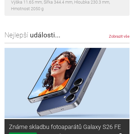
Výška 11.65 mm, Šířka 344.4 mm, Hloubka 230.3 mm,
Hmotnost 2050 g
Nejlepší
události...
Zobrazit vše
Známe skladbu fotoaparátů Galaxy S26 FE