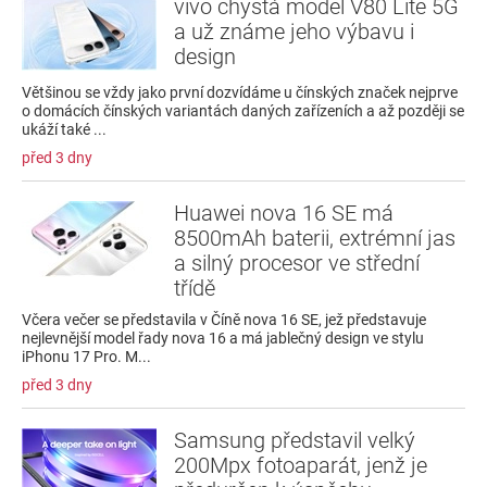
vivo chystá model V80 Lite 5G
a už známe jeho výbavu i
design
Většinou se vždy jako první dozvídáme u čínských značek nejprve
o domácích čínských variantách daných zařízeních a až později se
ukáží také ...
před 3 dny
Huawei nova 16 SE má
8500mAh baterii, extrémní jas
a silný procesor ve střední
třídě
Včera večer se představila v Číně nova 16 SE, jež představuje
nejlevnější model řady nova 16 a má jablečný design ve stylu
iPhonu 17 Pro. M...
před 3 dny
Samsung představil velký
200Mpx fotoaparát, jenž je