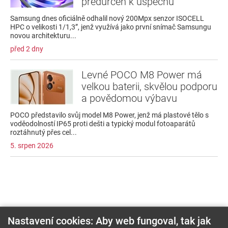
předurčen k úspěchu
Samsung dnes oficiálně odhalil nový 200Mpx senzor ISOCELL
HPC o velikosti 1/1,3”, jenž využívá jako první snímač Samsungu
novou architekturu...
před 2 dny
Levné POCO M8 Power má
velkou baterii, skvělou podporu
a povědomou výbavu
POCO představilo svůj model M8 Power, jenž má plastové tělo s
voděodolností IP65 proti dešti a typický modul fotoaparátů
roztáhnutý přes cel...
5. srpen 2026
Nastavení cookies: Aby web fungoval, tak jak