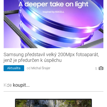
Samsung představil velký 200Mpx fotoaparát,
jenž je předurčen k úspěchu
Aktualita
od
Michal Šrajer
5
Kde
koupit...