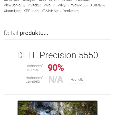
ViewSonic
Vivitek
Vivo
Wiky
WowME
XGIMI
(75)
(4)
(16)
(1)
(2)
(19)
Xiaomi
XPPen
YAMAHA
Yenkee
(100)
(35)
(21)
(25)
Detail
produktu...
DELL Precision 5550
90%
Hodnocení
redakce:
N/A
Hodnocení
Hodnotit
uživatelů: