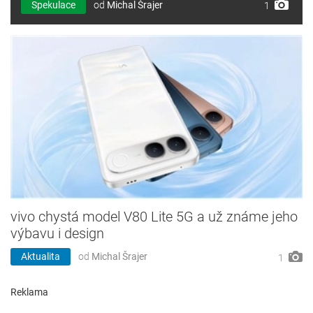
Spekulace
od
Michal Šrajer
1
vivo chystá model V80 Lite 5G a už známe jeho
výbavu i design
Aktualita
od
Michal Šrajer
1
Reklama