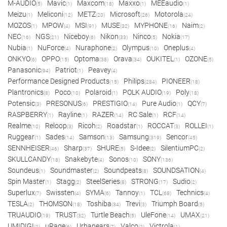
M-AUDIO
Mavic
Maxcom
Maxxo
MEEaudio
(5)
(1)
(18)
(1)
(1)
Meizu
Meliconi
METZ
Microsoft
Motorola
(1)
(12)
(20)
(26)
(24)
MOZOS
MPOW
MSI
MUSE
MYPHONE
Naim
(1)
(4)
(91)
(32)
(16)
(2)
NEC
NGS
Niceboy
Nikon
Ninco
Nokia
(16)
(21)
(6)
(33)
(5)
(17)
Nubia
NuForce
Nuraphone
Olympus
Oneplus
(1)
(4)
(2)
(10)
(4)
ONKYO
OPPO
Optoma
Orava
OUKITEL
OZONE
(6)
(15)
(38)
(34)
(1)
(5)
Panasonic
Patriot
Peavey
(94)
(1)
(4)
Performance Designed Products
Philips
PIONEER
(15)
(284)
(18)
Plantronics
Poco
Polaroid
POLK AUDIO
Poly
(8)
(10)
(1)
(19)
(18)
Potensic
PRESONUS
PRESTIGIO
Pure Audio
QCY
(3)
(6)
(14)
(1)
(7)
RASPBERRY
Rayline
RAZER
RC Sale
RCF
(1)
(1)
(14)
(1)
(14)
Realme
Reloop
Ricoh
Roadstar
ROCCAT
ROLLEI
(10)
(3)
(2)
(1)
(3)
(1)
Ruggear
Sades
Samson
Samsung
Sencor
(1)
(14)
(13)
(319)
(45)
SENNHEISER
Sharp
SHURE
S-Idee
SilentiumPC
(46)
(37)
(5)
(2)
(2)
SKULLCANDY
Snakebyte
Sonos
SONY
(18)
(4)
(10)
(136)
Soundeus
Soundmaster
Soundpeats
SOUNDSATION
(1)
(2)
(8)
(4)
Spin Master
Stagg
SteelSeries
STRONG
Sudio
(1)
(2)
(8)
(17)
(2)
Superlux
Swissten
SYMA
Tannoy
TCL
Technics
(7)
(4)
(6)
(1)
(68)
(4)
TESLA
THOMSON
Toshiba
Trevi
Triumph Board
(2)
(18)
(34)
(3)
(5)
TRUAUDIO
TRUST
Turtle Beach
UleFone
UMAX
(19)
(32)
(5)
(14)
(21)
UMIDIGI
uRage
Urbanears
Valco
Victrola
(2)
(6)
(7)
(2)
(1)