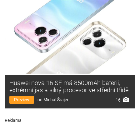
Huawei nova 16 SE má 8500mAh baterii,
extrémní jas a silný procesor ve střední třídě
Preview
od
Michal Šrajer
16
Reklama