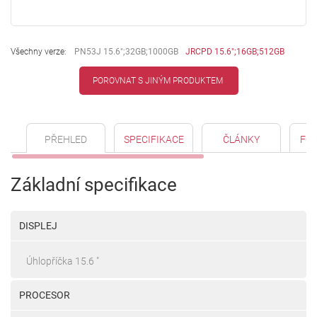
Všechny verze:
PN53J 15.6";32GB;1000GB
JRCPD 15.6";16GB;512GB
POROVNAT S JINÝM PRODUKTEM
PŘEHLED
SPECIFIKACE
ČLÁNKY
FO
Základní specifikace
DISPLEJ
Úhlopříčka 15.6 "
PROCESOR