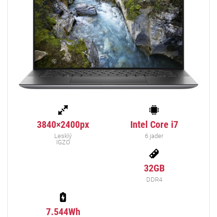
3840×2400px
Intel Core i7
Lesklý
6 jader
IGZO
32GB
DDR4
7.544Wh