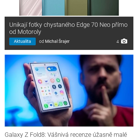
Unikají fotky chystaného Edge 70 Neo přímo
od Motoroly
Aktualita
od
Michal Šrajer
4
Galaxy Z Fold8: Vášnivá recenze úžasně malé