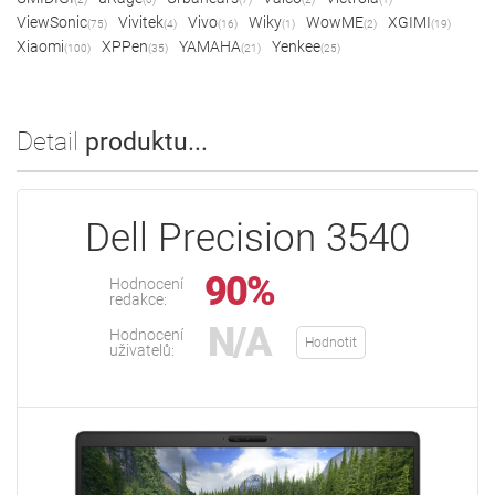
ViewSonic
Vivitek
Vivo
Wiky
WowME
XGIMI
(75)
(4)
(16)
(1)
(2)
(19)
Xiaomi
XPPen
YAMAHA
Yenkee
(100)
(35)
(21)
(25)
Detail
produktu...
Dell Precision 3540
90%
Hodnocení
redakce:
N/A
Hodnocení
Hodnotit
uživatelů: