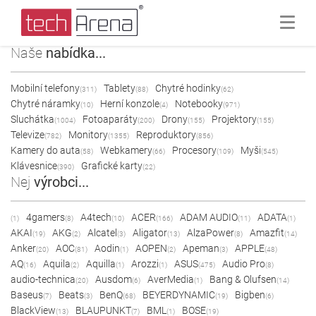
Naše
nabídka...
Mobilní telefony
Tablety
Chytré hodinky
(311)
(88)
(62)
Chytré náramky
Herní konzole
Notebooky
(10)
(4)
(971)
Sluchátka
Fotoaparáty
Drony
Projektory
(1004)
(200)
(155)
(155)
Televize
Monitory
Reproduktory
(782)
(1355)
(856)
Kamery do auta
Webkamery
Procesory
Myši
(58)
(66)
(109)
(545)
Klávesnice
Grafické karty
(390)
(22)
Nej
výrobci...
4gamers
A4tech
ACER
ADAM AUDIO
ADATA
(1)
(8)
(10)
(166)
(11)
(1)
AKAI
AKG
Alcatel
Aligator
AlzaPower
Amazfit
(19)
(2)
(3)
(13)
(8)
(14)
Anker
AOC
Aodin
AOPEN
Apeman
APPLE
(20)
(81)
(1)
(2)
(3)
(48)
AQ
Aquila
Aquilla
Arozzi
ASUS
Audio Pro
(16)
(2)
(1)
(1)
(475)
(8)
audio-technica
Ausdom
AverMedia
Bang & Olufsen
(20)
(6)
(1)
(14)
Baseus
Beats
BenQ
BEYERDYNAMIC
Bigben
(7)
(3)
(68)
(19)
(6)
BlackView
BLAUPUNKT
BML
BOSE
(13)
(7)
(1)
(19)