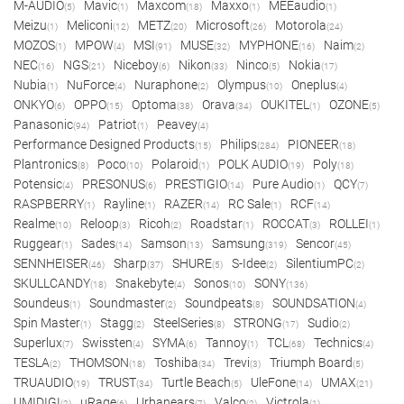
M-AUDIO
Mavic
Maxcom
Maxxo
MEEaudio
(5)
(1)
(18)
(1)
(1)
Meizu
Meliconi
METZ
Microsoft
Motorola
(1)
(12)
(20)
(26)
(24)
MOZOS
MPOW
MSI
MUSE
MYPHONE
Naim
(1)
(4)
(91)
(32)
(16)
(2)
NEC
NGS
Niceboy
Nikon
Ninco
Nokia
(16)
(21)
(6)
(33)
(5)
(17)
Nubia
NuForce
Nuraphone
Olympus
Oneplus
(1)
(4)
(2)
(10)
(4)
ONKYO
OPPO
Optoma
Orava
OUKITEL
OZONE
(6)
(15)
(38)
(34)
(1)
(5)
Panasonic
Patriot
Peavey
(94)
(1)
(4)
Performance Designed Products
Philips
PIONEER
(15)
(284)
(18)
Plantronics
Poco
Polaroid
POLK AUDIO
Poly
(8)
(10)
(1)
(19)
(18)
Potensic
PRESONUS
PRESTIGIO
Pure Audio
QCY
(4)
(6)
(14)
(1)
(7)
RASPBERRY
Rayline
RAZER
RC Sale
RCF
(1)
(1)
(14)
(1)
(14)
Realme
Reloop
Ricoh
Roadstar
ROCCAT
ROLLEI
(10)
(3)
(2)
(1)
(3)
(1)
Ruggear
Sades
Samson
Samsung
Sencor
(1)
(14)
(13)
(319)
(45)
SENNHEISER
Sharp
SHURE
S-Idee
SilentiumPC
(46)
(37)
(5)
(2)
(2)
SKULLCANDY
Snakebyte
Sonos
SONY
(18)
(4)
(10)
(136)
Soundeus
Soundmaster
Soundpeats
SOUNDSATION
(1)
(2)
(8)
(4)
Spin Master
Stagg
SteelSeries
STRONG
Sudio
(1)
(2)
(8)
(17)
(2)
Superlux
Swissten
SYMA
Tannoy
TCL
Technics
(7)
(4)
(6)
(1)
(68)
(4)
TESLA
THOMSON
Toshiba
Trevi
Triumph Board
(2)
(18)
(34)
(3)
(5)
TRUAUDIO
TRUST
Turtle Beach
UleFone
UMAX
(19)
(34)
(5)
(14)
(21)
UMIDIGI
uRage
Urbanears
Valco
Victrola
(2)
(6)
(7)
(2)
(1)