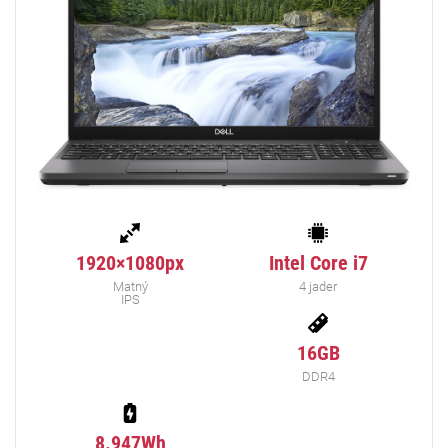
1920×1080px
Intel Core i7
Matný
4 jader
IPS
16GB
DDR4
8.947Wh