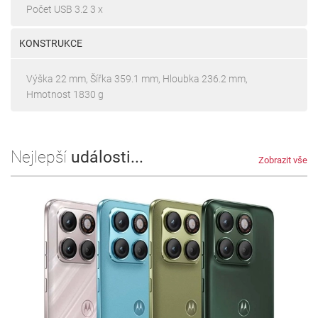
Počet USB 3.2 3 x
KONSTRUKCE
Výška 22 mm, Šířka 359.1 mm, Hloubka 236.2 mm,
Hmotnost 1830 g
Nejlepší
události...
Zobrazit vše