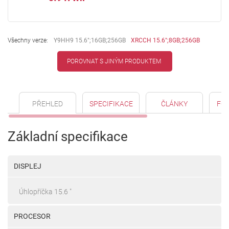
Všechny verze:
Y9HH9 15.6";16GB;256GB
XRCCH 15.6";8GB;256GB
POROVNAT S JINÝM PRODUKTEM
PŘEHLED
SPECIFIKACE
ČLÁNKY
FO
Základní specifikace
DISPLEJ
Úhlopříčka 15.6 "
PROCESOR