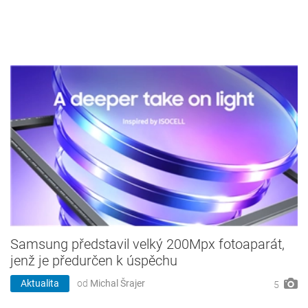
Samsung představil velký 200Mpx fotoaparát,
jenž je předurčen k úspěchu
Aktualita
od
Michal Šrajer
5