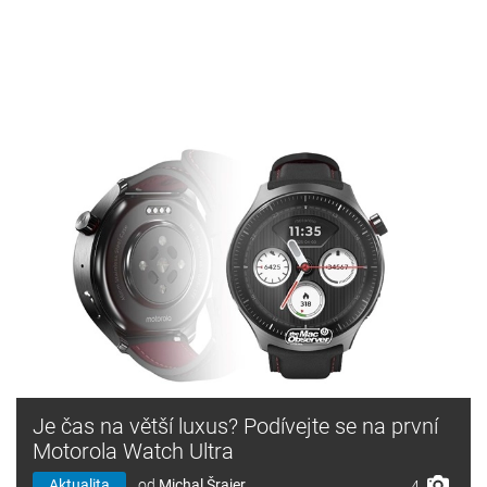
Je čas na větší luxus? Podívejte se na první
Motorola Watch Ultra
Aktualita
od
Michal Šrajer
4