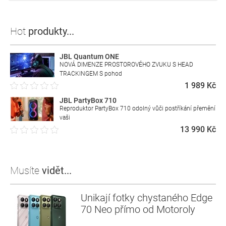
Hot
produkty...
JBL Quantum ONE
NOVÁ DIMENZE PROSTOROVÉHO ZVUKU S HEAD
TRACKINGEM S pohod
1 989 Kč
JBL PartyBox 710
Reproduktor PartyBox 710 odolný vůči postříkání přemění
vaši
13 990 Kč
Musíte
vidět...
Unikají fotky chystaného Edge
70 Neo přímo od Motoroly