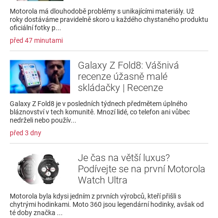
Motorola má dlouhodobě problémy s unikajícími materiály. Už
roky dostáváme pravidelně skoro u každého chystaného produktu
oficiální fotky p...
před 47 minutami
Galaxy Z Fold8: Vášnivá
recenze úžasně malé
skládačky | Recenze
Galaxy Z Fold8 je v posledních týdnech předmětem úplného
bláznovství v tech komunitě. Mnozí lidé, co telefon ani vůbec
nedrželi nebo použív...
před 3 dny
Je čas na větší luxus?
Podívejte se na první Motorola
Watch Ultra
Motorola byla kdysi jedním z prvních výrobců, kteří přišli s
chytrými hodinkami. Moto 360 jsou legendární hodinky, avšak od
té doby značka ...