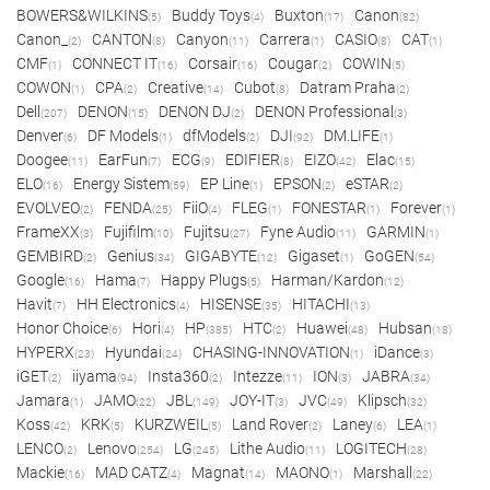
BOWERS&WILKINS
Buddy Toys
Buxton
Canon
(5)
(4)
(17)
(82)
Canon_
CANTON
Canyon
Carrera
CASIO
CAT
(2)
(8)
(11)
(1)
(8)
(1)
CMF
CONNECT IT
Corsair
Cougar
COWIN
(1)
(16)
(16)
(2)
(5)
COWON
CPA
Creative
Cubot
Datram Praha
(1)
(2)
(14)
(8)
(2)
Dell
DENON
DENON DJ
DENON Professional
(207)
(15)
(2)
(3)
Denver
DF Models
dfModels
DJI
DM.LIFE
(6)
(1)
(2)
(92)
(1)
Doogee
EarFun
ECG
EDIFIER
EIZO
Elac
(11)
(7)
(9)
(8)
(42)
(15)
ELO
Energy Sistem
EP Line
EPSON
eSTAR
(16)
(59)
(1)
(2)
(2)
EVOLVEO
FENDA
FiiO
FLEG
FONESTAR
Forever
(2)
(25)
(4)
(1)
(1)
(1)
FrameXX
Fujifilm
Fujitsu
Fyne Audio
GARMIN
(3)
(10)
(27)
(11)
(1)
GEMBIRD
Genius
GIGABYTE
Gigaset
GoGEN
(2)
(34)
(12)
(1)
(54)
Google
Hama
Happy Plugs
Harman/Kardon
(16)
(7)
(5)
(12)
Havit
HH Electronics
HISENSE
HITACHI
(7)
(4)
(35)
(13)
Honor Choice
Hori
HP
HTC
Huawei
Hubsan
(6)
(4)
(385)
(2)
(48)
(18)
HYPERX
Hyundai
CHASING-INNOVATION
iDance
(23)
(24)
(1)
(3)
iGET
iiyama
Insta360
Intezze
ION
JABRA
(2)
(94)
(2)
(11)
(3)
(34)
Jamara
JAMO
JBL
JOY-IT
JVC
Klipsch
(1)
(22)
(149)
(3)
(49)
(32)
Koss
KRK
KURZWEIL
Land Rover
Laney
LEA
(42)
(5)
(5)
(2)
(6)
(1)
LENCO
Lenovo
LG
Lithe Audio
LOGITECH
(2)
(254)
(245)
(11)
(28)
Mackie
MAD CATZ
Magnat
MAONO
Marshall
(16)
(4)
(14)
(1)
(22)