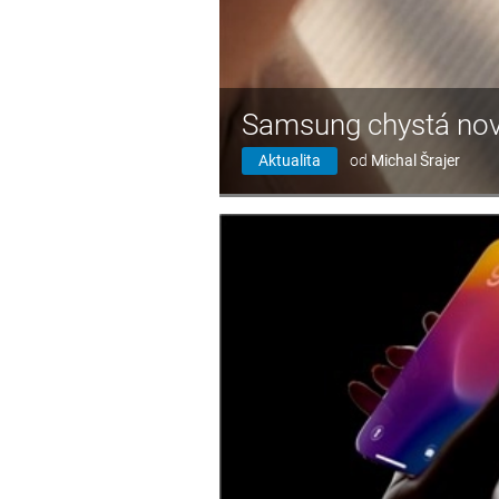
Samsung chystá nov
Aktualita
od
Michal Šrajer