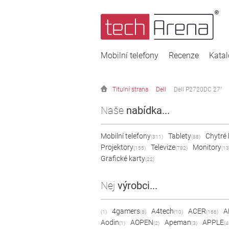
Mobilní telefony
Recenze
Kata
Titulní strana
Dell
Dell P2720DC 27"
Naše
nabídka...
Mobilní telefony
Tablety
Chytré
(311)
(88)
Projektory
Televize
Monitory
(155)
(782)
(13
Grafické karty
(22)
Nej
výrobci...
4gamers
A4tech
ACER
A
(1)
(8)
(10)
(166)
Aodin
AOPEN
Apeman
APPLE
(1)
(2)
(3)
(4