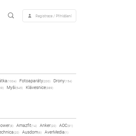
Registrace / Přihlášení
átka
Fotoaparáty
Drony
(1004)
(200)
(154)
Myši
Klávesnice
09)
(545)
(389)
Power
Amazfit
Anker
AOC
(8)
(14)
(20)
(81)
echnica
Ausdom
AverMedia
(20)
(6)
(1)