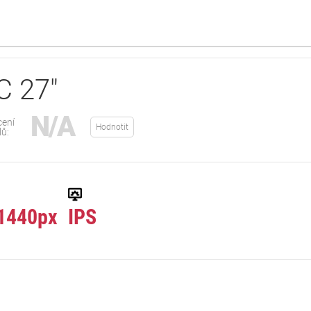
C 27"
N/A
ení
Hodnotit
lů:
1440px
IPS