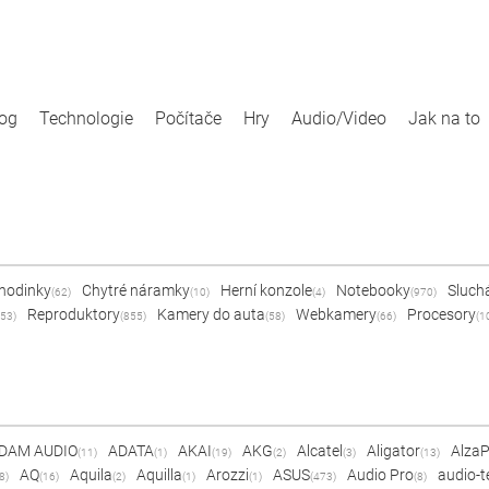
log
Technologie
Počítače
Hry
Audio/Video
Jak na to
 hodinky
Chytré náramky
Herní konzole
Notebooky
Sluch
(62)
(10)
(4)
(970)
Reproduktory
Kamery do auta
Webkamery
Procesory
53)
(855)
(58)
(66)
(1
DAM AUDIO
ADATA
AKAI
AKG
Alcatel
Aligator
Alza
(11)
(1)
(19)
(2)
(3)
(13)
AQ
Aquila
Aquilla
Arozzi
ASUS
Audio Pro
audio-t
8)
(16)
(2)
(1)
(1)
(473)
(8)