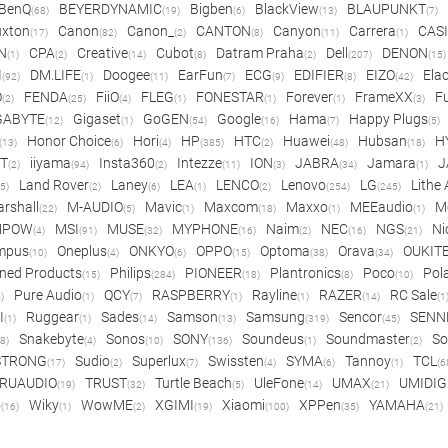
BenQ
BEYERDYNAMIC
Bigben
BlackView
BLAUPUNKT
(68)
(19)
(6)
(13)
(7)
xton
Canon
Canon_
CANTON
Canyon
Carrera
CAS
(17)
(82)
(2)
(8)
(11)
(1)
N
CPA
Creative
Cubot
Datram Praha
Dell
DENON
(1)
(2)
(14)
(8)
(2)
(207)
(15)
I
DM.LIFE
Doogee
EarFun
ECG
EDIFIER
EIZO
Ela
(92)
(1)
(11)
(7)
(9)
(8)
(42)
O
FENDA
FiiO
FLEG
FONESTAR
Forever
FrameXX
Fu
(2)
(25)
(4)
(1)
(1)
(1)
(3)
GABYTE
Gigaset
GoGEN
Google
Hama
Happy Plugs
(12)
(1)
(54)
(16)
(7)
(5)
Honor Choice
Hori
HP
HTC
Huawei
Hubsan
H
(13)
(6)
(4)
(385)
(2)
(48)
(18)
ET
iiyama
Insta360
Intezze
ION
JABRA
Jamara
J
(2)
(94)
(2)
(11)
(3)
(34)
(1)
Land Rover
Laney
LEA
LENCO
Lenovo
LG
Lithe
(5)
(2)
(6)
(1)
(2)
(254)
(245)
rshall
M-AUDIO
Mavic
Maxcom
Maxxo
MEEaudio
M
(22)
(5)
(1)
(18)
(1)
(1)
MPOW
MSI
MUSE
MYPHONE
Naim
NEC
NGS
Ni
(4)
(91)
(32)
(16)
(2)
(16)
(21)
mpus
Oneplus
ONKYO
OPPO
Optoma
Orava
OUKIT
(10)
(4)
(6)
(15)
(38)
(34)
ned Products
Philips
PIONEER
Plantronics
Poco
Pol
(15)
(284)
(18)
(8)
(10)
Pure Audio
QCY
RASPBERRY
Rayline
RAZER
RC Sale
)
(1)
(7)
(1)
(1)
(14)
(1
I
Ruggear
Sades
Samson
Samsung
Sencor
SENN
(1)
(1)
(14)
(13)
(319)
(45)
Snakebyte
Sonos
SONY
Soundeus
Soundmaster
So
8)
(4)
(10)
(136)
(1)
(2)
STRONG
Sudio
Superlux
Swissten
SYMA
Tannoy
TCL
(17)
(2)
(7)
(4)
(6)
(1)
(6
RUAUDIO
TRUST
Turtle Beach
UleFone
UMAX
UMIDIG
(19)
(32)
(5)
(14)
(21)
o
Wiky
WowME
XGIMI
Xiaomi
XPPen
YAMAHA
(16)
(1)
(2)
(19)
(100)
(35)
(21)