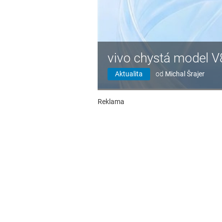
vivo chystá model V
Aktualita
od
Michal Šrajer
Reklama