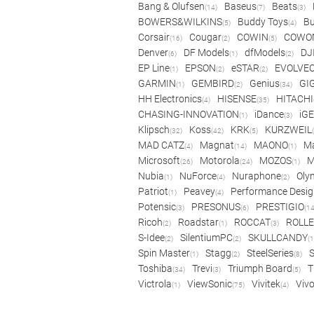
Bang & Olufsen
Baseus
Beats
(14)
(7)
(3)
BOWERS&WILKINS
Buddy Toys
Bu
(5)
(4)
Corsair
Cougar
COWIN
COWO
(16)
(2)
(5)
Denver
DF Models
dfModels
DJ
(6)
(1)
(2)
EP Line
EPSON
eSTAR
EVOLVE
(1)
(2)
(2)
GARMIN
GEMBIRD
Genius
GI
(1)
(2)
(34)
HH Electronics
HISENSE
HITACHI
(4)
(35)
CHASING-INNOVATION
iDance
iG
(1)
(3)
Klipsch
Koss
KRK
KURZWEIL
(32)
(42)
(5)
MAD CATZ
Magnat
MAONO
Ma
(4)
(14)
(1)
Microsoft
Motorola
MOZOS
(26)
(24)
(1)
Nubia
NuForce
Nuraphone
Oly
(1)
(4)
(2)
Patriot
Peavey
Performance Desig
(1)
(4)
Potensic
PRESONUS
PRESTIGIO
(3)
(6)
(14
Ricoh
Roadstar
ROCCAT
ROLLE
(2)
(1)
(3)
S-Idee
SilentiumPC
SKULLCANDY
(2)
(2)
(1
Spin Master
Stagg
SteelSeries
(1)
(2)
(8)
Toshiba
Trevi
Triumph Board
T
(34)
(3)
(5)
Victrola
ViewSonic
Vivitek
Viv
(1)
(75)
(4)