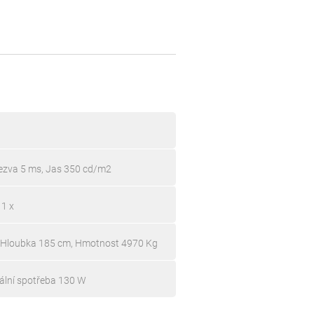
ezva 5 ms, Jas 350 cd/m2
 1 x
, Hloubka 185 cm, Hmotnost 4970 Kg
ální spotřeba 130 W