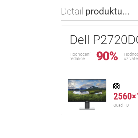
Detail
produktu...
Dell P2720D
90%
Hodnocení
Hodnoc
redakce:
uživate
2560×
Quad HD