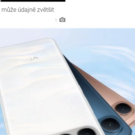
 může údajně zvětšit
1