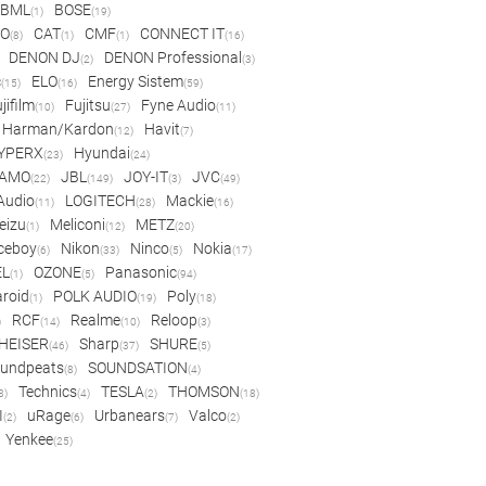
BML
BOSE
(1)
(19)
IO
CAT
CMF
CONNECT IT
(8)
(1)
(1)
(16)
DENON DJ
DENON Professional
(2)
(3)
c
ELO
Energy Sistem
(15)
(16)
(59)
jifilm
Fujitsu
Fyne Audio
(10)
(27)
(11)
Harman/Kardon
Havit
(12)
(7)
YPERX
Hyundai
(23)
(24)
AMO
JBL
JOY-IT
JVC
(22)
(149)
(3)
(49)
 Audio
LOGITECH
Mackie
(11)
(28)
(16)
eizu
Meliconi
METZ
(1)
(12)
(20)
ceboy
Nikon
Ninco
Nokia
(6)
(33)
(5)
(17)
EL
OZONE
Panasonic
(1)
(5)
(94)
aroid
POLK AUDIO
Poly
(1)
(19)
(18)
RCF
Realme
Reloop
)
(14)
(10)
(3)
HEISER
Sharp
SHURE
(46)
(37)
(5)
undpeats
SOUNDSATION
(8)
(4)
Technics
TESLA
THOMSON
8)
(4)
(2)
(18)
I
uRage
Urbanears
Valco
(2)
(6)
(7)
(2)
Yenkee
(25)