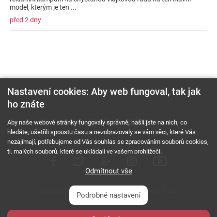
model, kterým je ten ...
před 2 dny
Nastavení cookies: Aby web fungoval, tak jak
ho znáte
O nás
RSS feed
Reklama
Aby naše webové stránky fungovaly správně, našli jste na nich, co
hledáte, ušetřili spoustu času a nezobrazovaly se vám věci, které Vás
Podmínky použití a ochrana soukromí
Cookies
Kariéra
nezajímají, potřebujeme od Vás souhlas se zpracováním souborů cookies,
tj. malých souborů, které se ukládají ve vašem prohlížeči.
Odmítnout vše
Copyright © 2000 - 2026 NetComp, spol. s r.o.
Podrobné nastavení
Všechna práva vyhrazena.
webDesign By: