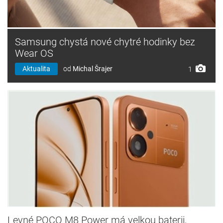
Samsung chystá nové chytré hodinky bez
Wear OS
Aktualita
od
Michal Šrajer
1
Levné POCO M8 Power má velkou baterii,