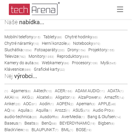
Naše
nabídka...
Mobilní telefony
Tablety
Chytré hodinky
(315)
(88)
(63)
Chytré náramky
Herní konzole
Notebooky
(10)
(4)
(970)
Sluchátka
Fotoaparáty
Drony
Projektory
(1004)
(200)
(154)
(155)
Televize
Monitory
Reproduktory
(782)
(1353)
(855)
Kamery do auta
Webkamery
Procesory
Myši
(58)
(66)
(109)
(545)
Klávesnice
Grafické karty
(389)
(22)
Nej
výrobci...
4gamers
A4tech
ACER
ADAM AUDIO
ADATA
(1)
(8)
(10)
(166)
(11)
(1)
AKAI
AKG
Alcatel
Aligator
AlzaPower
Amazfit
(19)
(2)
(3)
(13)
(8)
(14)
Anker
AOC
Aodin
AOPEN
Apeman
APPLE
(20)
(81)
(1)
(2)
(3)
(48)
AQ
Aquila
Aquilla
Arozzi
ASUS
Audio Pro
(16)
(2)
(1)
(1)
(473)
(8)
audio-technica
Ausdom
AverMedia
Bang & Olufsen
(20)
(6)
(1)
(14)
Baseus
Beats
BenQ
BEYERDYNAMIC
Bigben
(7)
(3)
(68)
(19)
(6)
BlackView
BLAUPUNKT
BML
BOSE
(13)
(7)
(1)
(19)