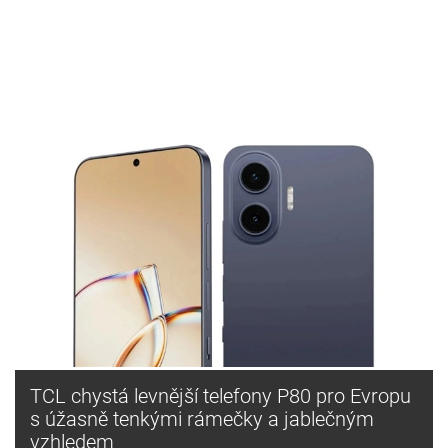
TCL chystá levnější telefony P80 pro Evropu
s úžasně tenkými rámečky a jablečným
vzhledem