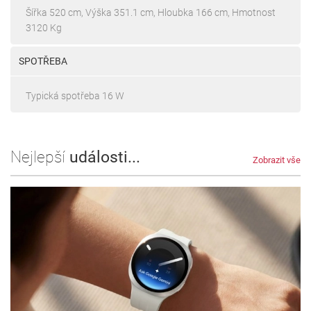
Šířka 520 cm, Výška 351.1 cm, Hloubka 166 cm, Hmotnost
3120 Kg
SPOTŘEBA
Typická spotřeba 16 W
Nejlepší
události...
Zobrazit vše