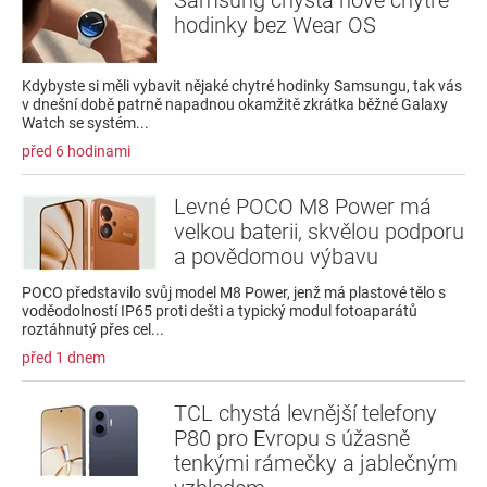
hodinky bez Wear OS
Kdybyste si měli vybavit nějaké chytré hodinky Samsungu, tak vás
v dnešní době patrně napadnou okamžitě zkrátka běžné Galaxy
Watch se systém...
před 6 hodinami
Levné POCO M8 Power má
velkou baterii, skvělou podporu
a povědomou výbavu
POCO představilo svůj model M8 Power, jenž má plastové tělo s
voděodolností IP65 proti dešti a typický modul fotoaparátů
roztáhnutý přes cel...
před 1 dnem
TCL chystá levnější telefony
P80 pro Evropu s úžasně
tenkými rámečky a jablečným