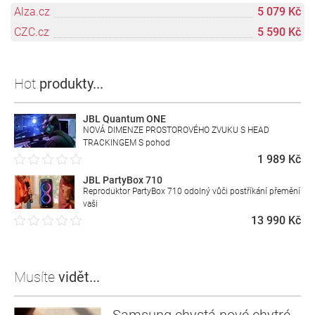
Alza.cz
5 079 Kč
CZC.cz
5 590 Kč
Hot
produkty...
JBL Quantum ONE
NOVÁ DIMENZE PROSTOROVÉHO ZVUKU S HEAD
TRACKINGEM S pohod
1 989 Kč
JBL PartyBox 710
Reproduktor PartyBox 710 odolný vůči postříkání přemění
vaši
13 990 Kč
Musíte
vidět...
Samsung chystá nové chytré