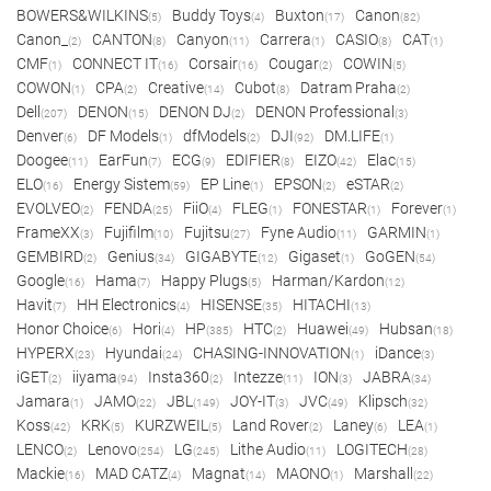
BOWERS&WILKINS
Buddy Toys
Buxton
Canon
(5)
(4)
(17)
(82)
Canon_
CANTON
Canyon
Carrera
CASIO
CAT
(2)
(8)
(11)
(1)
(8)
(1)
CMF
CONNECT IT
Corsair
Cougar
COWIN
(1)
(16)
(16)
(2)
(5)
COWON
CPA
Creative
Cubot
Datram Praha
(1)
(2)
(14)
(8)
(2)
Dell
DENON
DENON DJ
DENON Professional
(207)
(15)
(2)
(3)
Denver
DF Models
dfModels
DJI
DM.LIFE
(6)
(1)
(2)
(92)
(1)
Doogee
EarFun
ECG
EDIFIER
EIZO
Elac
(11)
(7)
(9)
(8)
(42)
(15)
ELO
Energy Sistem
EP Line
EPSON
eSTAR
(16)
(59)
(1)
(2)
(2)
EVOLVEO
FENDA
FiiO
FLEG
FONESTAR
Forever
(2)
(25)
(4)
(1)
(1)
(1)
FrameXX
Fujifilm
Fujitsu
Fyne Audio
GARMIN
(3)
(10)
(27)
(11)
(1)
GEMBIRD
Genius
GIGABYTE
Gigaset
GoGEN
(2)
(34)
(12)
(1)
(54)
Google
Hama
Happy Plugs
Harman/Kardon
(16)
(7)
(5)
(12)
Havit
HH Electronics
HISENSE
HITACHI
(7)
(4)
(35)
(13)
Honor Choice
Hori
HP
HTC
Huawei
Hubsan
(6)
(4)
(385)
(2)
(49)
(18)
HYPERX
Hyundai
CHASING-INNOVATION
iDance
(23)
(24)
(1)
(3)
iGET
iiyama
Insta360
Intezze
ION
JABRA
(2)
(94)
(2)
(11)
(3)
(34)
Jamara
JAMO
JBL
JOY-IT
JVC
Klipsch
(1)
(22)
(149)
(3)
(49)
(32)
Koss
KRK
KURZWEIL
Land Rover
Laney
LEA
(42)
(5)
(5)
(2)
(6)
(1)
LENCO
Lenovo
LG
Lithe Audio
LOGITECH
(2)
(254)
(245)
(11)
(28)
Mackie
MAD CATZ
Magnat
MAONO
Marshall
(16)
(4)
(14)
(1)
(22)