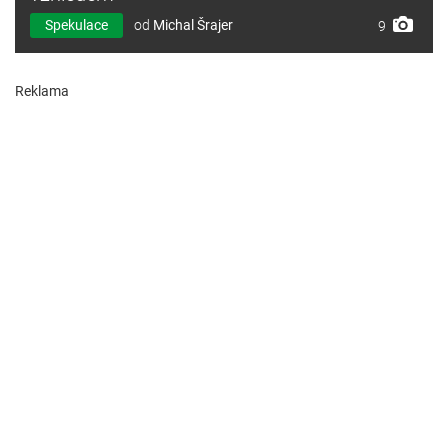
Spekulace
od
Michal Šrajer
9
Reklama