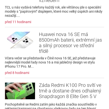
vzhledem
TCL u nás vydává telefony každý rok, ale většinou jde o speciální
modely s “papírovým” displejem, které moc velký úspěch ani nikdy
nezažijí....
před 11 hodinami
Huawei nova 16 SE má
8500mAh baterii, extrémní jas
a silný procesor ve střední
třídě
Včera večer se představila v Číně nova 16 SE, jež představuje
nejlevnější model řady nova 16 a má jablečný design ve stylu
iPhonu 17 Pro. M...
před 8 hodinami
Záda Redmi K100 Pro svítí ve
tmě a dostane dnes odhalený
Snapdragon 8 Elite Gen 5 V
Pochopitelně se Redmi zatím jako každá značka soustředilo v
reklamní kampani na chystanou vlajkovou řadu na ten hlavní