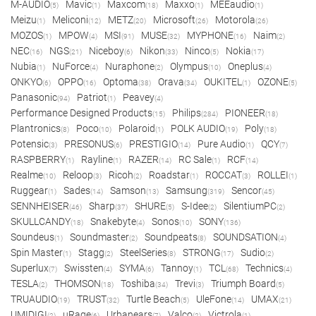
M-AUDIO
Mavic
Maxcom
Maxxo
MEEaudio
(5)
(1)
(18)
(1)
(1)
Meizu
Meliconi
METZ
Microsoft
Motorola
(1)
(12)
(20)
(26)
(26)
MOZOS
MPOW
MSI
MUSE
MYPHONE
Naim
(1)
(4)
(91)
(32)
(16)
(2)
NEC
NGS
Niceboy
Nikon
Ninco
Nokia
(16)
(21)
(6)
(33)
(5)
(17)
Nubia
NuForce
Nuraphone
Olympus
Oneplus
(1)
(4)
(2)
(10)
(4)
ONKYO
OPPO
Optoma
Orava
OUKITEL
OZONE
(6)
(16)
(38)
(34)
(1)
(5)
Panasonic
Patriot
Peavey
(94)
(1)
(4)
Performance Designed Products
Philips
PIONEER
(15)
(284)
(18)
Plantronics
Poco
Polaroid
POLK AUDIO
Poly
(8)
(10)
(1)
(19)
(18)
Potensic
PRESONUS
PRESTIGIO
Pure Audio
QCY
(3)
(6)
(14)
(1)
(7)
RASPBERRY
Rayline
RAZER
RC Sale
RCF
(1)
(1)
(14)
(1)
(14)
Realme
Reloop
Ricoh
Roadstar
ROCCAT
ROLLEI
(10)
(3)
(2)
(1)
(3)
(1)
Ruggear
Sades
Samson
Samsung
Sencor
(1)
(14)
(13)
(319)
(45)
SENNHEISER
Sharp
SHURE
S-Idee
SilentiumPC
(46)
(37)
(5)
(2)
(2)
SKULLCANDY
Snakebyte
Sonos
SONY
(18)
(4)
(10)
(136)
Soundeus
Soundmaster
Soundpeats
SOUNDSATION
(1)
(2)
(8)
(4)
Spin Master
Stagg
SteelSeries
STRONG
Sudio
(1)
(2)
(8)
(17)
(2)
Superlux
Swissten
SYMA
Tannoy
TCL
Technics
(7)
(4)
(6)
(1)
(68)
(4)
TESLA
THOMSON
Toshiba
Trevi
Triumph Board
(2)
(18)
(34)
(3)
(5)
TRUAUDIO
TRUST
Turtle Beach
UleFone
UMAX
(19)
(32)
(5)
(14)
(21)
UMIDIGI
uRage
Urbanears
Valco
Victrola
(2)
(6)
(7)
(2)
(1)