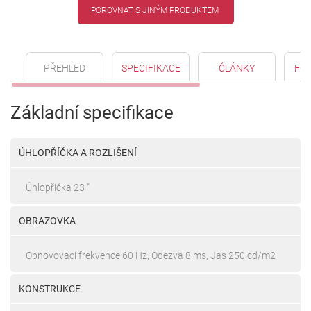
POROVNAT S JINÝM PRODUKTEM
PŘEHLED
SPECIFIKACE
ČLÁNKY
FO
Základní specifikace
ÚHLOPŘÍČKA A ROZLIŠENÍ
Úhlopříčka 23 "
OBRAZOVKA
Obnovovací frekvence 60 Hz, Odezva 8 ms, Jas 250 cd/m2
KONSTRUKCE