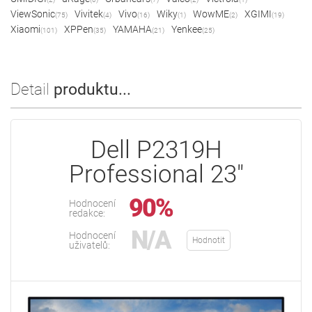
ViewSonic
Vivitek
Vivo
Wiky
WowME
XGIMI
(75)
(4)
(16)
(1)
(2)
(19)
Xiaomi
XPPen
YAMAHA
Yenkee
(101)
(35)
(21)
(25)
Detail
produktu...
Dell P2319H
Professional 23"
90%
Hodnocení
redakce:
N/A
Hodnocení
Hodnotit
uživatelů: