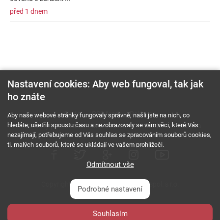
před 1 dnem
Nastavení cookies: Aby web fungoval, tak jak
ho znáte
O nás
RSS feed
Reklama
Aby naše webové stránky fungovaly správně, našli jste na nich, co
hledáte, ušetřili spoustu času a nezobrazovaly se vám věci, které Vás
Podmínky použití a ochrana soukromí
Cookies
Kariéra
nezajímají, potřebujeme od Vás souhlas se zpracováním souborů cookies,
tj. malých souborů, které se ukládají ve vašem prohlížeči.
Odmítnout vše
Copyright © 2000 - 2026 NetComp, spol. s r.o.
Podrobné nastavení
Všechna práva vyhrazena.
webDesign By:
Souhlasím
PESL.NAME