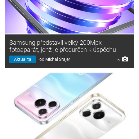
Samsung představil velký 200Mpx
fotoaparát, jenž je předurčen k úspěchu
Aktualita
od
Michal Šrajer
5