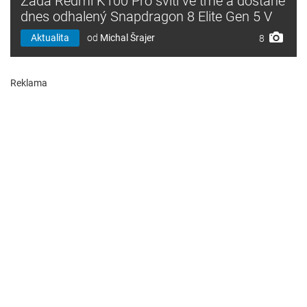
Záda Redmi K100 Pro svítí ve tmě a dostane
dnes odhalený Snapdragon 8 Elite Gen 5 V
Aktualita
od
Michal Šrajer
8
Reklama