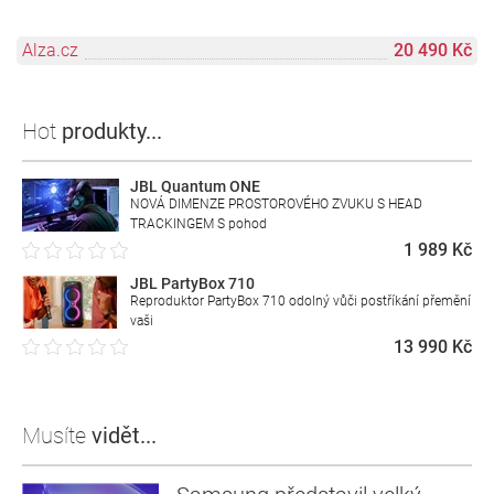
Alza.cz
20 490 Kč
Hot
produkty...
JBL Quantum ONE
NOVÁ DIMENZE PROSTOROVÉHO ZVUKU S HEAD
TRACKINGEM S pohod
1 989 Kč
JBL PartyBox 710
Reproduktor PartyBox 710 odolný vůči postříkání přemění
vaši
13 990 Kč
Musíte
vidět...