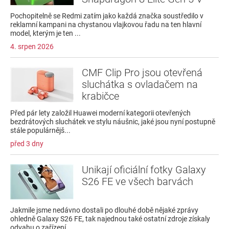
Pochopitelně se Redmi zatím jako každá značka soustředilo v
reklamní kampani na chystanou vlajkovou řadu na ten hlavní
model, kterým je ten ...
4. srpen 2026
CMF Clip Pro jsou otevřená
sluchátka s ovladačem na
krabičce
Před pár lety založil Huawei moderní kategorii otevřených
bezdrátových sluchátek ve stylu náušnic, jaké jsou nyní postupně
stále populárnějš...
před 3 dny
Unikají oficiální fotky Galaxy
S26 FE ve všech barvách
Jakmile jsme nedávno dostali po dlouhé době nějaké zprávy
ohledně Galaxy S26 FE, tak najednou také ostatní zdroje získaly
odvahu o zařízení ...