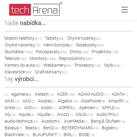
Naše
nabídka...
Mobilní telefony
Tablety
Chytré hodinky
(311)
(88)
(62)
Chytré náramky
Herní konzole
Notebooky
(10)
(4)
(970)
Sluchátka
Fotoaparáty
Drony
Projektory
(1004)
(200)
(154)
(155)
Televize
Monitory
Reproduktory
(782)
(1353)
(855)
Kamery do auta
Webkamery
Procesory
Myši
(58)
(66)
(109)
(546)
Klávesnice
Grafické karty
(389)
(22)
Nej
výrobci...
4gamers
A4tech
ACER
ADAM AUDIO
ADATA
(1)
(8)
(10)
(166)
(11)
(1)
AKAI
AKG
Alcatel
Aligator
AlzaPower
Amazfit
(19)
(2)
(3)
(13)
(8)
(14)
Anker
AOC
Aodin
AOPEN
Apeman
APPLE
(20)
(81)
(1)
(2)
(3)
(48)
AQ
Aquila
Aquilla
Arozzi
ASUS
Audio Pro
(16)
(2)
(1)
(1)
(473)
(8)
audio-technica
Ausdom
AverMedia
Bang & Olufsen
(20)
(6)
(1)
(14)
Baseus
Beats
BenQ
BEYERDYNAMIC
Bigben
(7)
(3)
(68)
(19)
(6)
BlackView
BLAUPUNKT
BML
BOSE
(13)
(7)
(1)
(19)