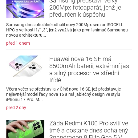
Samsung představil velký
200Mpx fotoaparát, jenž je
předurčen k úspěchu
Samsung dnes oficiálně odhalil nový 200Mpx senzor ISOCELL
HPC o velikosti 1/1,3”, jenž využívá jako první snímač Samsungu
novou architekturu...
před 1 dnem
Huawei nova 16 SE má
8500mAh baterii, extrémní jas
a silný procesor ve střední
třídě
Včera večer se představila v Číně nova 16 SE, jež představuje
nejlevnější model řady nova 16 a má jablečný design ve stylu
iPhonu 17 Pro. M...
před 2 dny
Záda Redmi K100 Pro svítí ve
tmě a dostane dnes odhalený
Snapdragon 8 Elite Gen 5 V