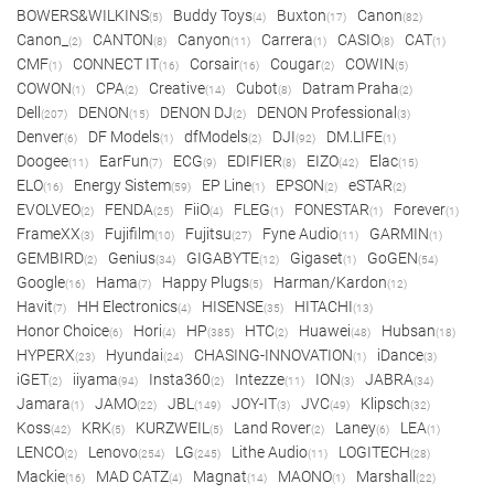
BOWERS&WILKINS
Buddy Toys
Buxton
Canon
(5)
(4)
(17)
(82)
Canon_
CANTON
Canyon
Carrera
CASIO
CAT
(2)
(8)
(11)
(1)
(8)
(1)
CMF
CONNECT IT
Corsair
Cougar
COWIN
(1)
(16)
(16)
(2)
(5)
COWON
CPA
Creative
Cubot
Datram Praha
(1)
(2)
(14)
(8)
(2)
Dell
DENON
DENON DJ
DENON Professional
(207)
(15)
(2)
(3)
Denver
DF Models
dfModels
DJI
DM.LIFE
(6)
(1)
(2)
(92)
(1)
Doogee
EarFun
ECG
EDIFIER
EIZO
Elac
(11)
(7)
(9)
(8)
(42)
(15)
ELO
Energy Sistem
EP Line
EPSON
eSTAR
(16)
(59)
(1)
(2)
(2)
EVOLVEO
FENDA
FiiO
FLEG
FONESTAR
Forever
(2)
(25)
(4)
(1)
(1)
(1)
FrameXX
Fujifilm
Fujitsu
Fyne Audio
GARMIN
(3)
(10)
(27)
(11)
(1)
GEMBIRD
Genius
GIGABYTE
Gigaset
GoGEN
(2)
(34)
(12)
(1)
(54)
Google
Hama
Happy Plugs
Harman/Kardon
(16)
(7)
(5)
(12)
Havit
HH Electronics
HISENSE
HITACHI
(7)
(4)
(35)
(13)
Honor Choice
Hori
HP
HTC
Huawei
Hubsan
(6)
(4)
(385)
(2)
(48)
(18)
HYPERX
Hyundai
CHASING-INNOVATION
iDance
(23)
(24)
(1)
(3)
iGET
iiyama
Insta360
Intezze
ION
JABRA
(2)
(94)
(2)
(11)
(3)
(34)
Jamara
JAMO
JBL
JOY-IT
JVC
Klipsch
(1)
(22)
(149)
(3)
(49)
(32)
Koss
KRK
KURZWEIL
Land Rover
Laney
LEA
(42)
(5)
(5)
(2)
(6)
(1)
LENCO
Lenovo
LG
Lithe Audio
LOGITECH
(2)
(254)
(245)
(11)
(28)
Mackie
MAD CATZ
Magnat
MAONO
Marshall
(16)
(4)
(14)
(1)
(22)