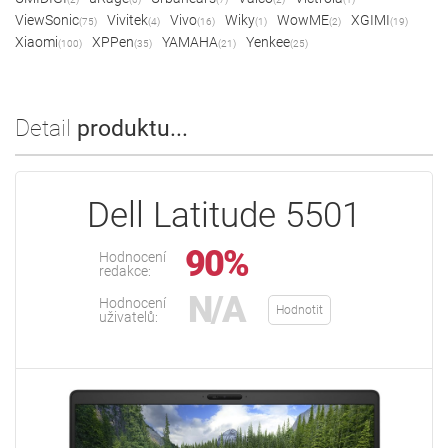
ViewSonic
Vivitek
Vivo
Wiky
WowME
XGIMI
(75)
(4)
(16)
(1)
(2)
(19)
Xiaomi
XPPen
YAMAHA
Yenkee
(100)
(35)
(21)
(25)
Detail
produktu...
Dell Latitude 5501
90%
Hodnocení
redakce:
N/A
Hodnocení
Hodnotit
uživatelů: