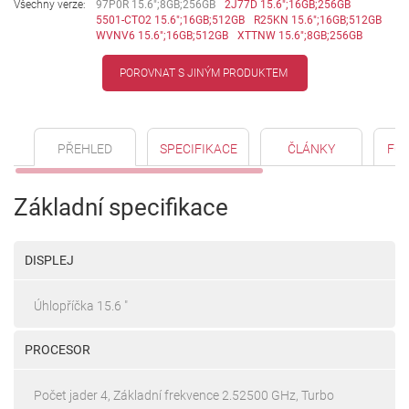
Všechny verze:
97P0R 15.6";8GB;256GB
2J77D 15.6";16GB;256GB
5501-CTO2 15.6";16GB;512GB
R25KN 15.6";16GB;512GB
WVNV6 15.6";16GB;512GB
XTTNW 15.6";8GB;256GB
POROVNAT S JINÝM PRODUKTEM
PŘEHLED
SPECIFIKACE
ČLÁNKY
FO
Základní specifikace
DISPLEJ
Úhlopříčka 15.6 "
PROCESOR
Počet jader 4, Základní frekvence 2.52500 GHz, Turbo