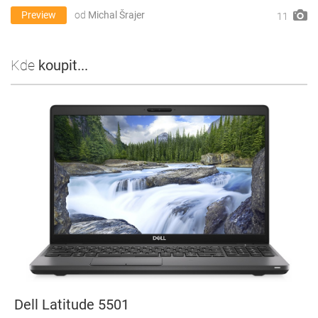
Preview
od
Michal Šrajer
11
Kde
koupit...
Dell Latitude 5501