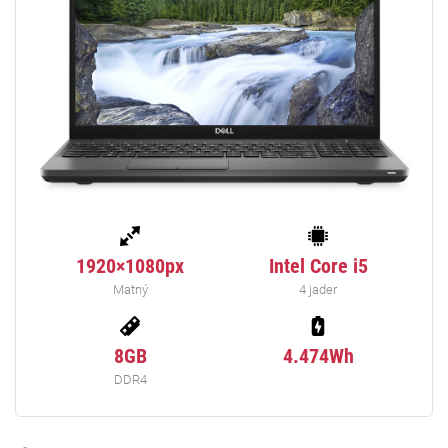
1920×1080px
Intel Core i5
Matný
4 jader
8GB
4.474Wh
DDR4