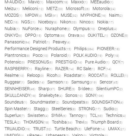
M-AUDIO
Mavic
Maxcom
Maxxo
MEEaudio
(5)
(1)
(18)
(1)
(1)
Meizu
Meliconi
METZ
Microsoft
Motorola
(1)
(12)
(20)
(26)
(24)
MOZOS
MPOW
MSI
MUSE
MYPHONE
Naim
(1)
(4)
(91)
(32)
(16)
(2)
NEC
NGS
Niceboy
Nikon
Ninco
Nokia
(16)
(21)
(6)
(33)
(5)
(17)
Nubia
NuForce
Nuraphone
Olympus
Oneplus
(1)
(4)
(2)
(10)
(4)
ONKYO
OPPO
Optoma
Orava
OUKITEL
OZONE
(6)
(15)
(38)
(34)
(1)
(5)
Panasonic
Patriot
Peavey
(94)
(1)
(4)
Performance Designed Products
Philips
PIONEER
(15)
(284)
(18)
Plantronics
Poco
Polaroid
POLK AUDIO
Poly
(8)
(10)
(1)
(19)
(18)
Potensic
PRESONUS
PRESTIGIO
Pure Audio
QCY
(3)
(6)
(14)
(1)
(7)
RASPBERRY
Rayline
RAZER
RC Sale
RCF
(1)
(1)
(14)
(1)
(14)
Realme
Reloop
Ricoh
Roadstar
ROCCAT
ROLLEI
(10)
(3)
(2)
(1)
(3)
(1)
Ruggear
Sades
Samson
Samsung
Sencor
(1)
(14)
(13)
(319)
(45)
SENNHEISER
Sharp
SHURE
S-Idee
SilentiumPC
(46)
(37)
(5)
(2)
(2)
SKULLCANDY
Snakebyte
Sonos
SONY
(18)
(4)
(10)
(136)
Soundeus
Soundmaster
Soundpeats
SOUNDSATION
(1)
(2)
(8)
(4)
Spin Master
Stagg
SteelSeries
STRONG
Sudio
(1)
(2)
(8)
(17)
(2)
Superlux
Swissten
SYMA
Tannoy
TCL
Technics
(7)
(4)
(6)
(1)
(68)
(4)
TESLA
THOMSON
Toshiba
Trevi
Triumph Board
(2)
(18)
(34)
(3)
(5)
TRUAUDIO
TRUST
Turtle Beach
UleFone
UMAX
(19)
(32)
(5)
(14)
(21)
UMIDIGI
uRage
Urbanears
Valco
Victrola
(2)
(6)
(7)
(2)
(1)