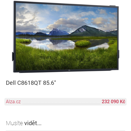
Dell C8618QT 85.6"
Alza.cz
232 090 Kč
Musíte
vidět...