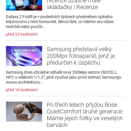
recenze úžasně malé
skládačky | Recenze
Galaxy Z Fold8 je v posledních týdnech předmětem úplného
bláznovství v tech komunitě. Mnozí lidé, co telefon ani vůbec
nedrželi nebo použív...
před 23 hodinami
Samsung představil velký
200Mpx fotoaparát, jenž je
předurčen k úspěchu
Samsung dnes oficiálně odhalil nový 200Mpx senzor ISOCELL
HPC o velikosti 1/1,3”, jenž využívá jako první snímač Samsungu
novou architekturu...
před 16 hodinami
Po třech letech přijdou Bose
QuietComfort druhé generace.
Máme jejich fotky ve veselých
barvách