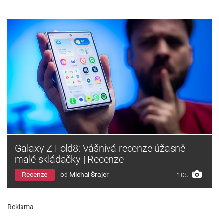
Galaxy Z Fold8: Vášnivá recenze úžasně
malé skládačky | Recenze
Recenze
od
Michal Šrajer
105
Reklama