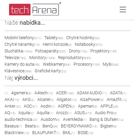
Naše
nabídka...
Mobilní telefony
Tablety
Chytré hodinky
(311)
(88)
(62)
Chytré náramky
Herní konzole
Notebooky
(10)
(4)
(970)
Sluchátka
Fotoaparáty
Drony
Projektory
(1004)
(200)
(154)
(155)
Televize
Monitory
Reproduktory
(782)
(1353)
(855)
Kamery do auta
Webkamery
Procesory
Myši
(58)
(66)
(109)
(546)
Klávesnice
Grafické karty
(389)
(22)
Nej
výrobci...
4gamers
A4tech
ACER
ADAM AUDIO
ADATA
(1)
(8)
(10)
(166)
(11)
(1)
AKAI
AKG
Alcatel
Aligator
AlzaPower
Amazfit
(19)
(2)
(3)
(13)
(8)
(14)
Anker
AOC
Aodin
AOPEN
Apeman
APPLE
(20)
(81)
(1)
(2)
(3)
(48)
AQ
Aquila
Aquilla
Arozzi
ASUS
Audio Pro
(16)
(2)
(1)
(1)
(473)
(8)
audio-technica
Ausdom
AverMedia
Bang & Olufsen
(20)
(6)
(1)
(14)
Baseus
Beats
BenQ
BEYERDYNAMIC
Bigben
(7)
(3)
(68)
(19)
(6)
BlackView
BLAUPUNKT
BML
BOSE
(13)
(7)
(1)
(19)