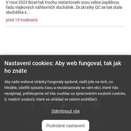
V roce 2023 Bose tak trochu restartovalo svou velice úspěšnou
řadu vlajkových náhlavních sluchátek. Ze zkratky QC se tak stala
sluchátka s ...
před 19 hodinami
Nastavení cookies: Aby web fungoval, tak jak
ho znáte
O nás
RSS feed
Reklama
Aby naše webové stránky fungovaly správně, našli jste na nich, co
hledáte, ušetřili spoustu času a nezobrazovaly se vám věci, které Vás
Podmínky použití a ochrana soukromí
Cookies
Kariéra
nezajímají, potřebujeme od Vás souhlas se zpracováním souborů cookies,
tj. malých souborů, které se ukládají ve vašem prohlížeči.
Odmítnout vše
Copyright © 2000 - 2026 NetComp, spol. s r.o.
Podrobné nastavení
Všechna práva vyhrazena.