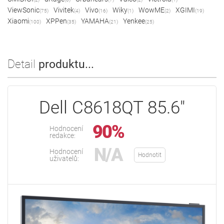
ViewSonic
Vivitek
Vivo
Wiky
WowME
XGIMI
(75)
(4)
(16)
(1)
(2)
(19)
Xiaomi
XPPen
YAMAHA
Yenkee
(100)
(35)
(21)
(25)
Detail
produktu...
Dell C8618QT 85.6"
90%
Hodnocení
redakce:
N/A
Hodnocení
Hodnotit
uživatelů: