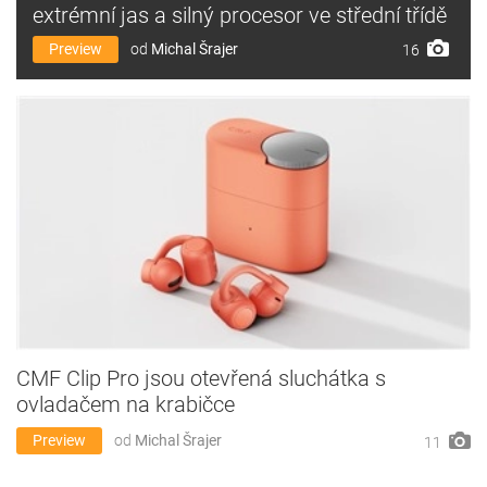
extrémní jas a silný procesor ve střední třídě
Preview
od
Michal Šrajer
16
CMF Clip Pro jsou otevřená sluchátka s
ovladačem na krabičce
Preview
od
Michal Šrajer
11