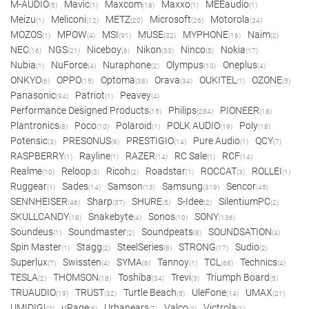
M-AUDIO
Mavic
Maxcom
Maxxo
MEEaudio
(5)
(1)
(18)
(1)
(1)
Meizu
Meliconi
METZ
Microsoft
Motorola
(1)
(12)
(20)
(26)
(24)
MOZOS
MPOW
MSI
MUSE
MYPHONE
Naim
(1)
(4)
(91)
(32)
(16)
(2)
NEC
NGS
Niceboy
Nikon
Ninco
Nokia
(16)
(21)
(6)
(33)
(5)
(17)
Nubia
NuForce
Nuraphone
Olympus
Oneplus
(1)
(4)
(2)
(10)
(4)
ONKYO
OPPO
Optoma
Orava
OUKITEL
OZONE
(6)
(15)
(38)
(34)
(1)
(5)
Panasonic
Patriot
Peavey
(94)
(1)
(4)
Performance Designed Products
Philips
PIONEER
(15)
(284)
(18)
Plantronics
Poco
Polaroid
POLK AUDIO
Poly
(8)
(10)
(1)
(19)
(18)
Potensic
PRESONUS
PRESTIGIO
Pure Audio
QCY
(3)
(6)
(14)
(1)
(7)
RASPBERRY
Rayline
RAZER
RC Sale
RCF
(1)
(1)
(14)
(1)
(14)
Realme
Reloop
Ricoh
Roadstar
ROCCAT
ROLLEI
(10)
(3)
(2)
(1)
(3)
(1)
Ruggear
Sades
Samson
Samsung
Sencor
(1)
(14)
(13)
(319)
(45)
SENNHEISER
Sharp
SHURE
S-Idee
SilentiumPC
(46)
(37)
(5)
(2)
(2)
SKULLCANDY
Snakebyte
Sonos
SONY
(18)
(4)
(10)
(136)
Soundeus
Soundmaster
Soundpeats
SOUNDSATION
(1)
(2)
(8)
(4)
Spin Master
Stagg
SteelSeries
STRONG
Sudio
(1)
(2)
(8)
(17)
(2)
Superlux
Swissten
SYMA
Tannoy
TCL
Technics
(7)
(4)
(6)
(1)
(68)
(4)
TESLA
THOMSON
Toshiba
Trevi
Triumph Board
(2)
(18)
(34)
(3)
(5)
TRUAUDIO
TRUST
Turtle Beach
UleFone
UMAX
(19)
(32)
(5)
(14)
(21)
UMIDIGI
uRage
Urbanears
Valco
Victrola
(2)
(6)
(7)
(2)
(1)