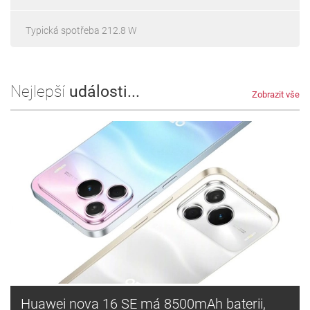
Typická spotřeba 212.8 W
Nejlepší
události...
Zobrazit vše
Huawei nova 16 SE má 8500mAh baterii,