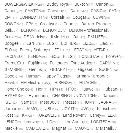
BOWERS&WILKINS
Buddy Toys
Buxton
Canon
(5)
(4)
(17)
(82)
Canon_
CANTON
Canyon
Carrera
CASIO
CAT
(2)
(8)
(11)
(1)
(8)
(1)
CMF
CONNECT IT
Corsair
Cougar
COWIN
(1)
(16)
(16)
(2)
(5)
COWON
CPA
Creative
Cubot
Datram Praha
(1)
(2)
(14)
(8)
(2)
Dell
DENON
DENON DJ
DENON Professional
(207)
(15)
(2)
(3)
Denver
DF Models
dfModels
DJI
DM.LIFE
(6)
(1)
(2)
(92)
(1)
Doogee
EarFun
ECG
EDIFIER
EIZO
Elac
(11)
(7)
(9)
(8)
(42)
(15)
ELO
Energy Sistem
EP Line
EPSON
eSTAR
(16)
(59)
(1)
(2)
(2)
EVOLVEO
FENDA
FiiO
FLEG
FONESTAR
Forever
(2)
(25)
(4)
(1)
(1)
(1)
FrameXX
Fujifilm
Fujitsu
Fyne Audio
GARMIN
(3)
(10)
(27)
(11)
(1)
GEMBIRD
Genius
GIGABYTE
Gigaset
GoGEN
(2)
(34)
(12)
(1)
(54)
Google
Hama
Happy Plugs
Harman/Kardon
(16)
(7)
(5)
(12)
Havit
HH Electronics
HISENSE
HITACHI
(7)
(4)
(35)
(13)
Honor Choice
Hori
HP
HTC
Huawei
Hubsan
(6)
(4)
(385)
(2)
(48)
(18)
HYPERX
Hyundai
CHASING-INNOVATION
iDance
(23)
(24)
(1)
(3)
iGET
iiyama
Insta360
Intezze
ION
JABRA
(2)
(94)
(2)
(11)
(3)
(34)
Jamara
JAMO
JBL
JOY-IT
JVC
Klipsch
(1)
(22)
(149)
(3)
(49)
(32)
Koss
KRK
KURZWEIL
Land Rover
Laney
LEA
(42)
(5)
(5)
(2)
(6)
(1)
LENCO
Lenovo
LG
Lithe Audio
LOGITECH
(2)
(254)
(245)
(11)
(28)
Mackie
MAD CATZ
Magnat
MAONO
Marshall
(16)
(4)
(14)
(1)
(22)