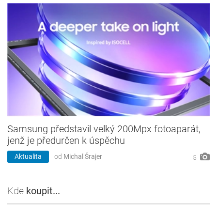
Samsung představil velký 200Mpx fotoaparát,
jenž je předurčen k úspěchu
Aktualita
od
Michal Šrajer
5
Kde
koupit...