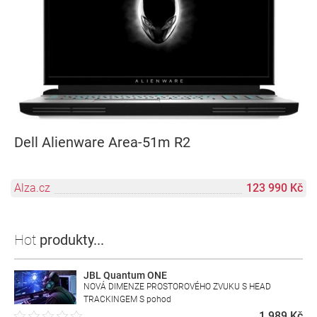
Dell Alienware Area-51m R2
Alza.cz
123 990 Kč
Hot
produkty...
JBL Quantum ONE
NOVÁ DIMENZE PROSTOROVÉHO ZVUKU S HEAD
TRACKINGEM S pohod
1 989 Kč