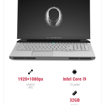
1920×1080px
Intel Core i9
Matný
10 jader
IPS
32GB