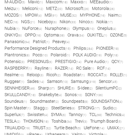
M-AUDIO
Mavic
Maxcom
Maxxo
MEEaudio
(5)
(1)
(18)
(1)
(1)
Meizu
Meliconi
METZ
Microsoft
Motorola
(1)
(12)
(20)
(26)
(26)
MOZOS
MPOW
MSI
MUSE
MYPHONE
Naim
(1)
(4)
(91)
(32)
(16)
(2)
NEC
NGS
Niceboy
Nikon
Ninco
Nokia
(16)
(21)
(6)
(33)
(5)
(17)
Nubia
NuForce
Nuraphone
Olympus
Oneplus
(1)
(4)
(2)
(10)
(4)
ONKYO
OPPO
Optoma
Orava
OUKITEL
OZONE
(6)
(16)
(38)
(34)
(1)
(5)
Panasonic
Patriot
Peavey
(94)
(1)
(4)
Performance Designed Products
Philips
PIONEER
(15)
(284)
(18)
Plantronics
Poco
Polaroid
POLK AUDIO
Poly
(8)
(10)
(1)
(19)
(18)
Potensic
PRESONUS
PRESTIGIO
Pure Audio
QCY
(3)
(6)
(14)
(1)
(7)
RASPBERRY
Rayline
RAZER
RC Sale
RCF
(1)
(1)
(14)
(1)
(14)
Realme
Reloop
Ricoh
Roadstar
ROCCAT
ROLLEI
(10)
(3)
(2)
(1)
(3)
(1)
Ruggear
Sades
Samson
Samsung
Sencor
(1)
(14)
(13)
(319)
(45)
SENNHEISER
Sharp
SHURE
S-Idee
SilentiumPC
(46)
(37)
(5)
(2)
(2)
SKULLCANDY
Snakebyte
Sonos
SONY
(18)
(4)
(10)
(136)
Soundeus
Soundmaster
Soundpeats
SOUNDSATION
(1)
(2)
(8)
(4)
Spin Master
Stagg
SteelSeries
STRONG
Sudio
(1)
(2)
(8)
(17)
(2)
Superlux
Swissten
SYMA
Tannoy
TCL
Technics
(7)
(4)
(6)
(1)
(68)
(4)
TESLA
THOMSON
Toshiba
Trevi
Triumph Board
(2)
(18)
(34)
(3)
(5)
TRUAUDIO
TRUST
Turtle Beach
UleFone
UMAX
(19)
(32)
(5)
(14)
(21)
UMIDIGI
uRage
Urbanears
Valco
Victrola
(2)
(6)
(7)
(2)
(1)