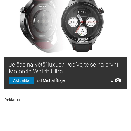
Je čas na větší luxus? Podívejte se na první
Motorola Watch Ultra
Aktualita
od
Michal Šrajer
4
Reklama