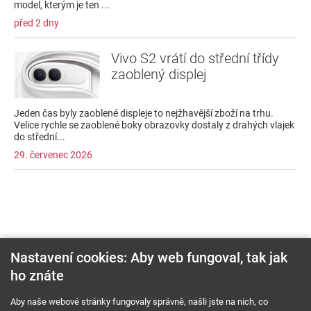
model, kterým je ten ...
před 2 dny
Vivo S2 vrátí do střední třídy
zaoblený displej
Jeden čas byly zaoblené displeje to nejžhavější zboží na trhu.
Velice rychle se zaoblené boky obrazovky dostaly z drahých vlajek
do střední...
29. červenec 2026
Nastavení cookies: Aby web fungoval, tak jak
ho znáte
O nás
RSS feed
Reklama
Aby naše webové stránky fungovaly správně, našli jste na nich, co