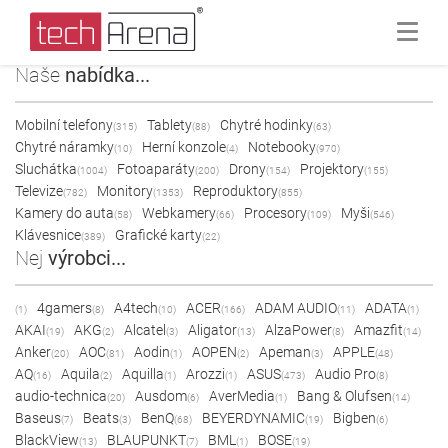
Naše
nabídka...
Mobilní telefony
Tablety
Chytré hodinky
(315)
(88)
(63)
Chytré náramky
Herní konzole
Notebooky
(10)
(4)
(970)
Sluchátka
Fotoaparáty
Drony
Projektory
(1004)
(200)
(154)
(155)
Televize
Monitory
Reproduktory
(782)
(1353)
(855)
Kamery do auta
Webkamery
Procesory
Myši
(58)
(66)
(109)
(546)
Klávesnice
Grafické karty
(389)
(22)
Nej
výrobci...
4gamers
A4tech
ACER
ADAM AUDIO
ADATA
(1)
(8)
(10)
(166)
(11)
(1)
AKAI
AKG
Alcatel
Aligator
AlzaPower
Amazfit
(19)
(2)
(3)
(13)
(8)
(14)
Anker
AOC
Aodin
AOPEN
Apeman
APPLE
(20)
(81)
(1)
(2)
(3)
(48)
AQ
Aquila
Aquilla
Arozzi
ASUS
Audio Pro
(16)
(2)
(1)
(1)
(473)
(8)
audio-technica
Ausdom
AverMedia
Bang & Olufsen
(20)
(6)
(1)
(14)
Baseus
Beats
BenQ
BEYERDYNAMIC
Bigben
(7)
(3)
(68)
(19)
(6)
BlackView
BLAUPUNKT
BML
BOSE
(13)
(7)
(1)
(19)