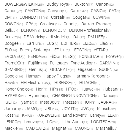
BOWERS&WILKINS
Buddy Toys
Buxton
Canon
(5)
(4)
(17)
(82)
Canon_
CANTON
Canyon
Carrera
CASIO
CAT
(2)
(8)
(11)
(1)
(8)
(1)
CMF
CONNECT IT
Corsair
Cougar
COWIN
(1)
(16)
(16)
(2)
(5)
COWON
CPA
Creative
Cubot
Datram Praha
(1)
(2)
(14)
(8)
(2)
Dell
DENON
DENON DJ
DENON Professional
(207)
(15)
(2)
(3)
Denver
DF Models
dfModels
DJI
DM.LIFE
(6)
(1)
(2)
(92)
(1)
Doogee
EarFun
ECG
EDIFIER
EIZO
Elac
(11)
(7)
(9)
(8)
(42)
(15)
ELO
Energy Sistem
EP Line
EPSON
eSTAR
(16)
(59)
(1)
(2)
(2)
EVOLVEO
FENDA
FiiO
FLEG
FONESTAR
Forever
(2)
(25)
(4)
(1)
(1)
(1)
FrameXX
Fujifilm
Fujitsu
Fyne Audio
GARMIN
(3)
(10)
(27)
(11)
(1)
GEMBIRD
Genius
GIGABYTE
Gigaset
GoGEN
(2)
(34)
(12)
(1)
(54)
Google
Hama
Happy Plugs
Harman/Kardon
(16)
(7)
(5)
(12)
Havit
HH Electronics
HISENSE
HITACHI
(7)
(4)
(35)
(13)
Honor Choice
Hori
HP
HTC
Huawei
Hubsan
(6)
(4)
(385)
(2)
(49)
(18)
HYPERX
Hyundai
CHASING-INNOVATION
iDance
(23)
(24)
(1)
(3)
iGET
iiyama
Insta360
Intezze
ION
JABRA
(2)
(94)
(2)
(11)
(3)
(34)
Jamara
JAMO
JBL
JOY-IT
JVC
Klipsch
(1)
(22)
(149)
(3)
(49)
(32)
Koss
KRK
KURZWEIL
Land Rover
Laney
LEA
(42)
(5)
(5)
(2)
(6)
(1)
LENCO
Lenovo
LG
Lithe Audio
LOGITECH
(2)
(254)
(245)
(11)
(28)
Mackie
MAD CATZ
Magnat
MAONO
Marshall
(16)
(4)
(14)
(1)
(22)