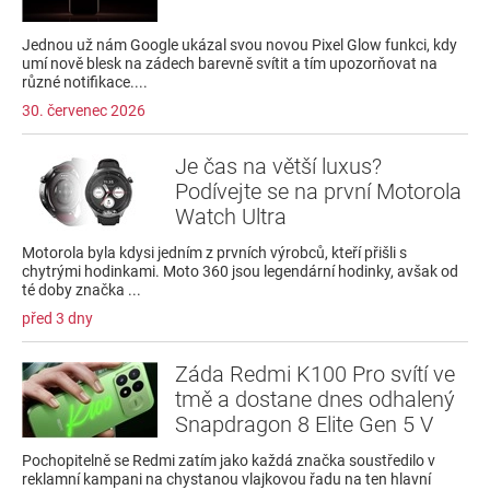
Jednou už nám Google ukázal svou novou Pixel Glow funkci, kdy
umí nově blesk na zádech barevně svítit a tím upozorňovat na
různé notifikace....
30. červenec 2026
Je čas na větší luxus?
Podívejte se na první Motorola
Watch Ultra
Motorola byla kdysi jedním z prvních výrobců, kteří přišli s
chytrými hodinkami. Moto 360 jsou legendární hodinky, avšak od
té doby značka ...
před 3 dny
Záda Redmi K100 Pro svítí ve
tmě a dostane dnes odhalený
Snapdragon 8 Elite Gen 5 V
Pochopitelně se Redmi zatím jako každá značka soustředilo v
reklamní kampani na chystanou vlajkovou řadu na ten hlavní