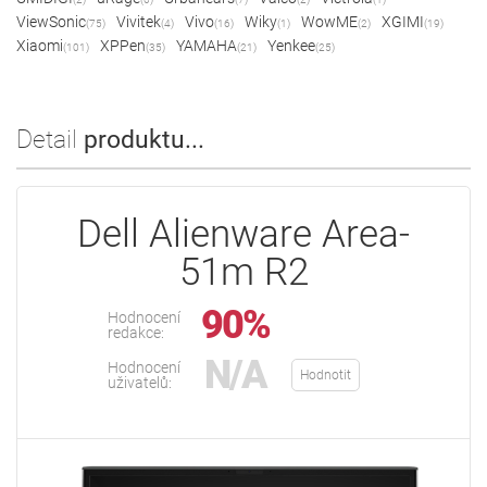
ViewSonic
Vivitek
Vivo
Wiky
WowME
XGIMI
(75)
(4)
(16)
(1)
(2)
(19)
Xiaomi
XPPen
YAMAHA
Yenkee
(101)
(35)
(21)
(25)
Detail
produktu...
Dell Alienware Area-
51m R2
90%
Hodnocení
redakce:
N/A
Hodnocení
Hodnotit
uživatelů: