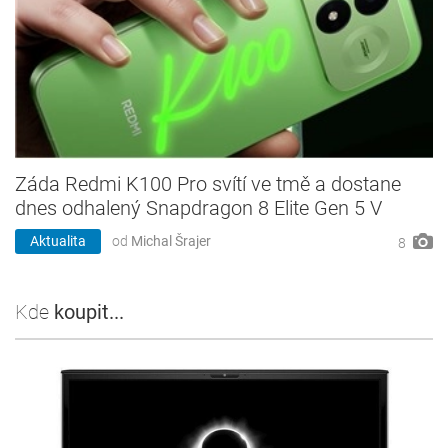
Záda Redmi K100 Pro svítí ve tmě a dostane
dnes odhalený Snapdragon 8 Elite Gen 5 V
Aktualita
od
Michal Šrajer
8
Kde
koupit...