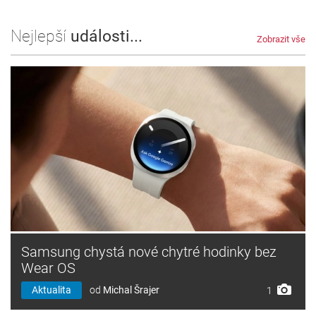
Nejlepší
události...
Zobrazit vše
Samsung chystá nové chytré hodinky bez
Wear OS
Aktualita
od
Michal Šrajer
1