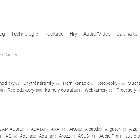
log
Technologie
Počítače
Hry
Audio/Video
Jak na to
wer Compact
 hodinky
Chytré náramky
Herní konzole
Notebooky
Sluch
(62)
(10)
(4)
(970)
Reproduktory
Kamery do auta
Webkamery
Procesory
53)
(855)
(58)
(66)
(1
DAM AUDIO
ADATA
AKAI
AKG
Alcatel
Aligator
Alza
(11)
(1)
(19)
(2)
(3)
(13)
AQ
Aquila
Aquilla
Arozzi
ASUS
Audio Pro
audio-t
8)
(16)
(2)
(1)
(1)
(473)
(8)