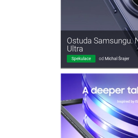
Ostuda Samsungu. Na
Ultra
Spekulace
od
Michal Šrajer