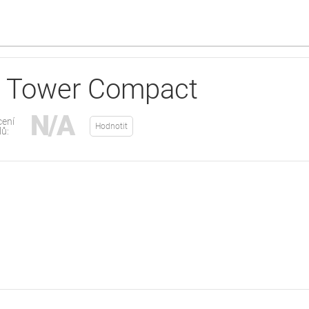
o Tower Compact
N/A
ení
Hodnotit
lů: