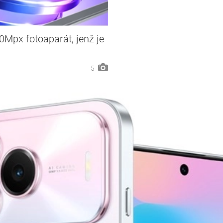
0Mpx fotoaparát, jenž je
5