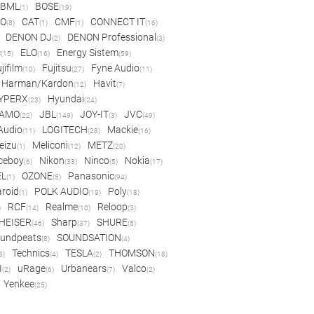
BML
BOSE
(1)
(19)
IO
CAT
CMF
CONNECT IT
(8)
(1)
(1)
(16)
DENON DJ
DENON Professional
(2)
(3)
c
ELO
Energy Sistem
(15)
(16)
(59)
jifilm
Fujitsu
Fyne Audio
(10)
(27)
(11)
Harman/Kardon
Havit
(12)
(7)
YPERX
Hyundai
(23)
(24)
AMO
JBL
JOY-IT
JVC
(22)
(149)
(3)
(49)
 Audio
LOGITECH
Mackie
(11)
(28)
(16)
eizu
Meliconi
METZ
(1)
(12)
(20)
ceboy
Nikon
Ninco
Nokia
(6)
(33)
(5)
(17)
EL
OZONE
Panasonic
(1)
(5)
(94)
aroid
POLK AUDIO
Poly
(1)
(19)
(18)
RCF
Realme
Reloop
)
(14)
(10)
(3)
HEISER
Sharp
SHURE
(46)
(37)
(5)
undpeats
SOUNDSATION
(8)
(4)
Technics
TESLA
THOMSON
8)
(4)
(2)
(18)
I
uRage
Urbanears
Valco
(2)
(6)
(7)
(2)
Yenkee
(25)