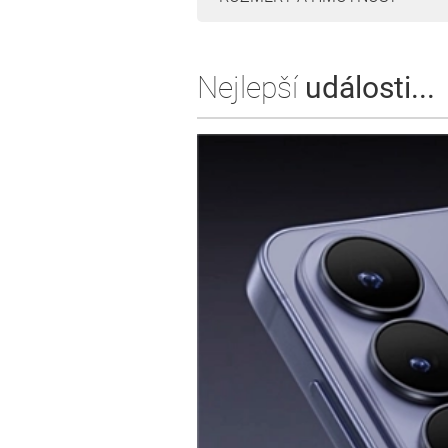
Nejlepší
události...