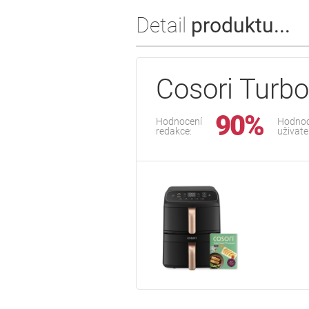
Detail
produktu...
Cosori Turb
90%
Hodnocení
Hodnoc
redakce:
uživate