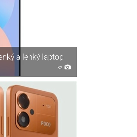
enký a lehký laptop
32