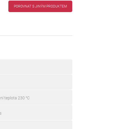
POROVNAT S JINÝM PRODUKTEM
ní teplota 230 °C
s