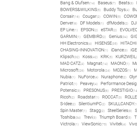
Bang & Olufsen
Baseus
Beats
(14)
(7)
(3)
BOWERS&WILKINS
Buddy Toys
Bu
(5)
(4)
Corsair
Cougar
COWIN
COWO
(16)
(2)
(5)
Denver
DF Models
dfModels
DJ
(6)
(1)
(2)
EP Line
EPSON
eSTAR
EVOLVE
(1)
(2)
(2)
GARMIN
GEMBIRD
Genius
GI
(1)
(2)
(34)
HH Electronics
HISENSE
HITACHI
(4)
(35)
CHASING-INNOVATION
iDance
iG
(1)
(3)
Klipsch
Koss
KRK
KURZWEIL
(32)
(42)
(5)
MAD CATZ
Magnat
MAONO
Ma
(4)
(14)
(1)
Microsoft
Motorola
MOZOS
(26)
(24)
(1)
Nubia
NuForce
Nuraphone
Oly
(1)
(4)
(2)
Patriot
Peavey
Performance Desig
(1)
(4)
Potensic
PRESONUS
PRESTIGIO
(3)
(6)
(14
Ricoh
Roadstar
ROCCAT
ROLLE
(2)
(1)
(3)
S-Idee
SilentiumPC
SKULLCANDY
(2)
(2)
(1
Spin Master
Stagg
SteelSeries
(1)
(2)
(8)
Toshiba
Trevi
Triumph Board
T
(34)
(3)
(5)
Victrola
ViewSonic
Vivitek
Viv
(1)
(75)
(4)