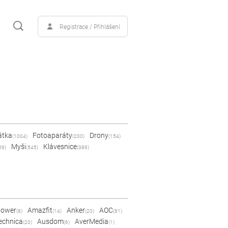
Registrace / Přihlášení
átka
Fotoaparáty
Drony
(1004)
(200)
(154)
Myši
Klávesnice
09)
(545)
(389)
Power
Amazfit
Anker
AOC
(8)
(14)
(20)
(81)
echnica
Ausdom
AverMedia
(20)
(6)
(1)