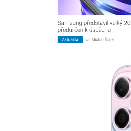
Samsung představil velký 20
předurčen k úspěchu
Aktualita
od
Michal Šrajer