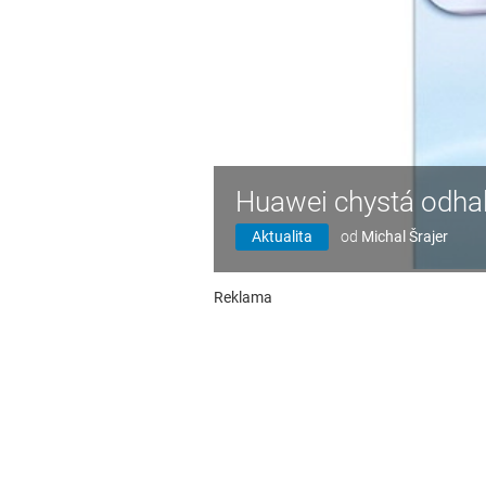
Huawei chystá odhale
Aktualita
od
Michal Šrajer
Reklama