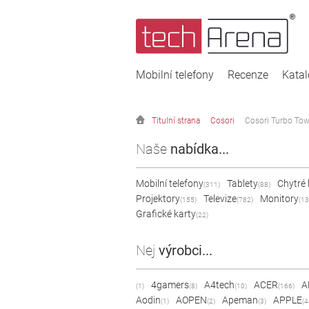
Mobilní telefony
Recenze
Kata
Titulní strana
Cosori
Cosori Turbo To
Naše
nabídka...
Mobilní telefony
Tablety
Chytré
(311)
(88)
Projektory
Televize
Monitory
(155)
(782)
(13
Grafické karty
(22)
Nej
výrobci...
4gamers
A4tech
ACER
A
(1)
(8)
(10)
(166)
Aodin
AOPEN
Apeman
APPLE
(1)
(2)
(3)
(4