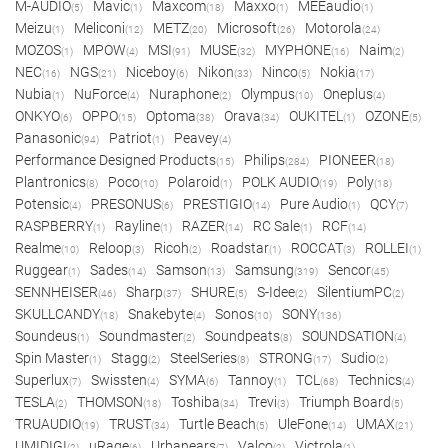
M-AUDIO
Mavic
Maxcom
Maxxo
MEEaudio
(5)
(1)
(18)
(1)
(1)
Meizu
Meliconi
METZ
Microsoft
Motorola
(1)
(12)
(20)
(26)
(24)
MOZOS
MPOW
MSI
MUSE
MYPHONE
Naim
(1)
(4)
(91)
(32)
(16)
(2)
NEC
NGS
Niceboy
Nikon
Ninco
Nokia
(16)
(21)
(6)
(33)
(5)
(17)
Nubia
NuForce
Nuraphone
Olympus
Oneplus
(1)
(4)
(2)
(10)
(4)
ONKYO
OPPO
Optoma
Orava
OUKITEL
OZONE
(6)
(15)
(38)
(34)
(1)
(5)
Panasonic
Patriot
Peavey
(94)
(1)
(4)
Performance Designed Products
Philips
PIONEER
(15)
(284)
(18)
Plantronics
Poco
Polaroid
POLK AUDIO
Poly
(8)
(10)
(1)
(19)
(18)
Potensic
PRESONUS
PRESTIGIO
Pure Audio
QCY
(4)
(6)
(14)
(1)
(7)
RASPBERRY
Rayline
RAZER
RC Sale
RCF
(1)
(1)
(14)
(1)
(14)
Realme
Reloop
Ricoh
Roadstar
ROCCAT
ROLLEI
(10)
(3)
(2)
(1)
(3)
(1)
Ruggear
Sades
Samson
Samsung
Sencor
(1)
(14)
(13)
(319)
(45)
SENNHEISER
Sharp
SHURE
S-Idee
SilentiumPC
(46)
(37)
(5)
(2)
(2)
SKULLCANDY
Snakebyte
Sonos
SONY
(18)
(4)
(10)
(136)
Soundeus
Soundmaster
Soundpeats
SOUNDSATION
(1)
(2)
(8)
(4)
Spin Master
Stagg
SteelSeries
STRONG
Sudio
(1)
(2)
(8)
(17)
(2)
Superlux
Swissten
SYMA
Tannoy
TCL
Technics
(7)
(4)
(6)
(1)
(68)
(4)
TESLA
THOMSON
Toshiba
Trevi
Triumph Board
(2)
(18)
(34)
(3)
(5)
TRUAUDIO
TRUST
Turtle Beach
UleFone
UMAX
(19)
(34)
(5)
(14)
(21)
UMIDIGI
uRage
Urbanears
Valco
Victrola
(2)
(6)
(7)
(2)
(1)