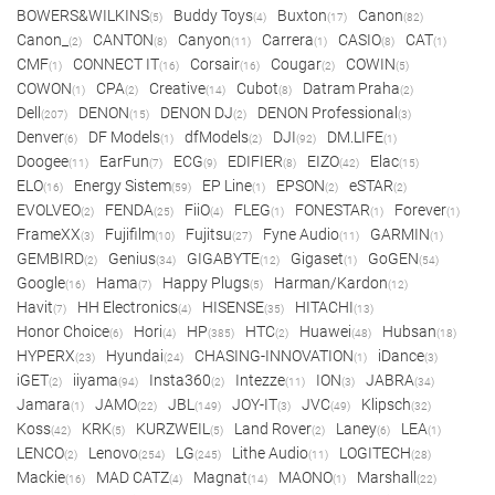
BOWERS&WILKINS
Buddy Toys
Buxton
Canon
(5)
(4)
(17)
(82)
Canon_
CANTON
Canyon
Carrera
CASIO
CAT
(2)
(8)
(11)
(1)
(8)
(1)
CMF
CONNECT IT
Corsair
Cougar
COWIN
(1)
(16)
(16)
(2)
(5)
COWON
CPA
Creative
Cubot
Datram Praha
(1)
(2)
(14)
(8)
(2)
Dell
DENON
DENON DJ
DENON Professional
(207)
(15)
(2)
(3)
Denver
DF Models
dfModels
DJI
DM.LIFE
(6)
(1)
(2)
(92)
(1)
Doogee
EarFun
ECG
EDIFIER
EIZO
Elac
(11)
(7)
(9)
(8)
(42)
(15)
ELO
Energy Sistem
EP Line
EPSON
eSTAR
(16)
(59)
(1)
(2)
(2)
EVOLVEO
FENDA
FiiO
FLEG
FONESTAR
Forever
(2)
(25)
(4)
(1)
(1)
(1)
FrameXX
Fujifilm
Fujitsu
Fyne Audio
GARMIN
(3)
(10)
(27)
(11)
(1)
GEMBIRD
Genius
GIGABYTE
Gigaset
GoGEN
(2)
(34)
(12)
(1)
(54)
Google
Hama
Happy Plugs
Harman/Kardon
(16)
(7)
(5)
(12)
Havit
HH Electronics
HISENSE
HITACHI
(7)
(4)
(35)
(13)
Honor Choice
Hori
HP
HTC
Huawei
Hubsan
(6)
(4)
(385)
(2)
(48)
(18)
HYPERX
Hyundai
CHASING-INNOVATION
iDance
(23)
(24)
(1)
(3)
iGET
iiyama
Insta360
Intezze
ION
JABRA
(2)
(94)
(2)
(11)
(3)
(34)
Jamara
JAMO
JBL
JOY-IT
JVC
Klipsch
(1)
(22)
(149)
(3)
(49)
(32)
Koss
KRK
KURZWEIL
Land Rover
Laney
LEA
(42)
(5)
(5)
(2)
(6)
(1)
LENCO
Lenovo
LG
Lithe Audio
LOGITECH
(2)
(254)
(245)
(11)
(28)
Mackie
MAD CATZ
Magnat
MAONO
Marshall
(16)
(4)
(14)
(1)
(22)