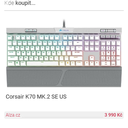
Kde
koupit...
Corsair K70 MK.2 SE US
Alza.cz
3 990 Kč