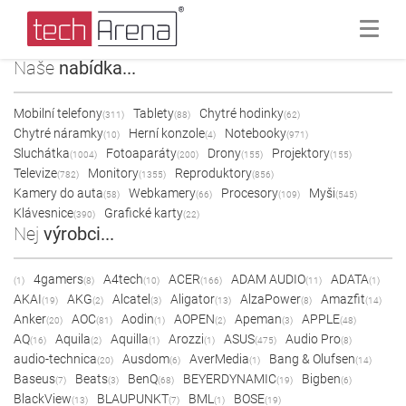
Naše
nabídka...
Mobilní telefony
Tablety
Chytré hodinky
(311)
(88)
(62)
Chytré náramky
Herní konzole
Notebooky
(10)
(4)
(971)
Sluchátka
Fotoaparáty
Drony
Projektory
(1004)
(200)
(155)
(155)
Televize
Monitory
Reproduktory
(782)
(1355)
(856)
Kamery do auta
Webkamery
Procesory
Myši
(58)
(66)
(109)
(545)
Klávesnice
Grafické karty
(390)
(22)
Nej
výrobci...
4gamers
A4tech
ACER
ADAM AUDIO
ADATA
(1)
(8)
(10)
(166)
(11)
(1)
AKAI
AKG
Alcatel
Aligator
AlzaPower
Amazfit
(19)
(2)
(3)
(13)
(8)
(14)
Anker
AOC
Aodin
AOPEN
Apeman
APPLE
(20)
(81)
(1)
(2)
(3)
(48)
AQ
Aquila
Aquilla
Arozzi
ASUS
Audio Pro
(16)
(2)
(1)
(1)
(475)
(8)
audio-technica
Ausdom
AverMedia
Bang & Olufsen
(20)
(6)
(1)
(14)
Baseus
Beats
BenQ
BEYERDYNAMIC
Bigben
(7)
(3)
(68)
(19)
(6)
BlackView
BLAUPUNKT
BML
BOSE
(13)
(7)
(1)
(19)