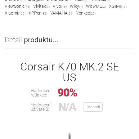
ViewSonic
Vivitek
Vivo
Wiky
WowME
XGIMI
(75)
(4)
(16)
(1)
(2)
(19)
Xiaomi
XPPen
YAMAHA
Yenkee
(100)
(35)
(21)
(25)
Detail
produktu...
Corsair K70 MK.2 SE
US
90%
Hodnocení
redakce:
N/A
Hodnocení
Hodnotit
uživatelů: