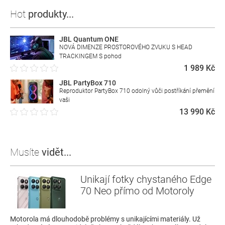
Hot
produkty...
JBL Quantum ONE
NOVÁ DIMENZE PROSTOROVÉHO ZVUKU S HEAD
TRACKINGEM S pohod
1 989 Kč
JBL PartyBox 710
Reproduktor PartyBox 710 odolný vůči postříkání přemění
vaši
13 990 Kč
Musíte
vidět...
Unikají fotky chystaného Edge
70 Neo přímo od Motoroly
Motorola má dlouhodobě problémy s unikajícími materiály. Už