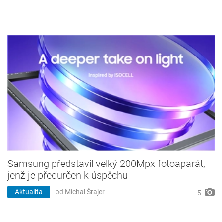
Samsung představil velký 200Mpx fotoaparát,
jenž je předurčen k úspěchu
Aktualita
od
Michal Šrajer
5