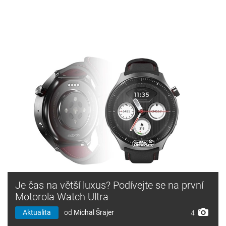
Je čas na větší luxus? Podívejte se na první
Motorola Watch Ultra
Aktualita
od
Michal Šrajer
4