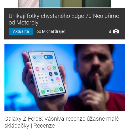
Unikají fotky chystaného Edge 70 Neo přímo
od Motoroly
Aktualita
od
Michal Šrajer
4
Galaxy Z Fold8: Vášnivá recenze úžasně malé
skládačky | Recenze