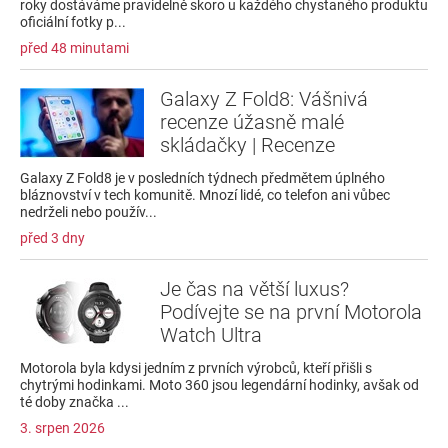
roky dostáváme pravidelně skoro u každého chystaného produktu
oficiální fotky p...
před 48 minutami
Galaxy Z Fold8: Vášnivá
recenze úžasně malé
skládačky | Recenze
Galaxy Z Fold8 je v posledních týdnech předmětem úplného
bláznovství v tech komunitě. Mnozí lidé, co telefon ani vůbec
nedrželi nebo použív...
před 3 dny
Je čas na větší luxus?
Podívejte se na první Motorola
Watch Ultra
Motorola byla kdysi jedním z prvních výrobců, kteří přišli s
chytrými hodinkami. Moto 360 jsou legendární hodinky, avšak od
té doby značka ...
3. srpen 2026