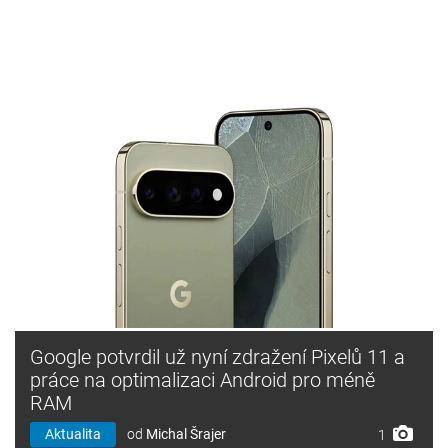
Google potvrdil už nyní zdražení Pixelů 11 a
práce na optimalizaci Android pro méně
RAM
Aktualita
od
Michal Šrajer
1