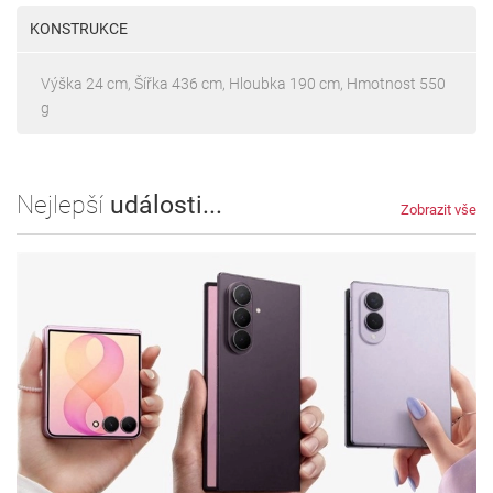
KONSTRUKCE
Výška 24 cm, Šířka 436 cm, Hloubka 190 cm, Hmotnost 550
g
Nejlepší
události...
Zobrazit vše