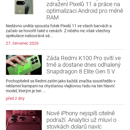
zdražení Pixelů 11 a práce na
optimalizaci Android pro méně
RAM
Nedávno unikla spousta fotek Pixelů 11 ve všech barvách a
začalo se hovořit také o cenách. Z ničeho nic však všechny
spekulace nabourává sá...
27. červenec 2026
Záda Redmi K100 Pro svítí ve
tmě a dostane dnes odhalený
Snapdragon 8 Elite Gen 5 V
Pochopitelně se Redmi zatím jako každá značka soustředilo v
reklamní kampani na chystanou vlajkovou řadu na ten hlavní
model, kterým je ten ...
před 2 dny
Nové iPhony nejspíš citelně
podraží. Analytici už mluví o
stovkách dolarů navíc