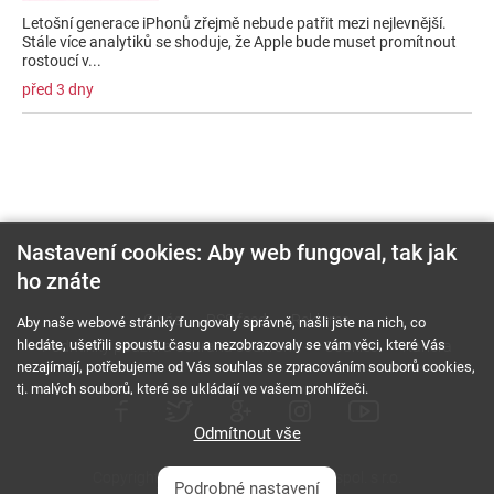
Letošní generace iPhonů zřejmě nebude patřit mezi nejlevnější.
Stále více analytiků se shoduje, že Apple bude muset promítnout
rostoucí v...
před 3 dny
Nastavení cookies: Aby web fungoval, tak jak
ho znáte
O nás
RSS feed
Reklama
Aby naše webové stránky fungovaly správně, našli jste na nich, co
hledáte, ušetřili spoustu času a nezobrazovaly se vám věci, které Vás
Podmínky použití a ochrana soukromí
Cookies
Kariéra
nezajímají, potřebujeme od Vás souhlas se zpracováním souborů cookies,
tj. malých souborů, které se ukládají ve vašem prohlížeči.
Odmítnout vše
Copyright © 2000 - 2026 NetComp, spol. s r.o.
Podrobné nastavení
Všechna práva vyhrazena.