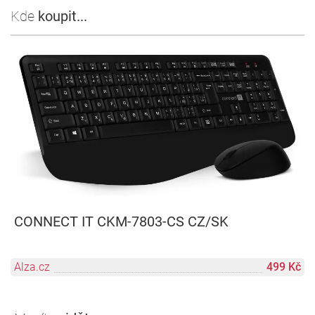
Kde
koupit...
CONNECT IT CKM-7803-CS CZ/SK
Alza.cz
499 Kč