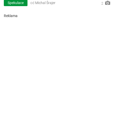
Spekulace
od
Michal Šrajer
2
Reklama