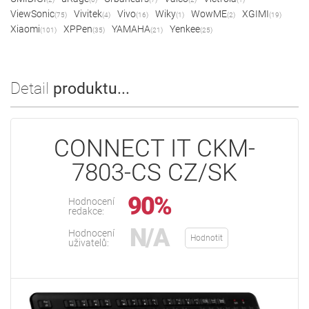
ViewSonic
Vivitek
Vivo
Wiky
WowME
XGIMI
(75)
(4)
(16)
(1)
(2)
(19)
Xiaomi
XPPen
YAMAHA
Yenkee
(101)
(35)
(21)
(25)
Detail
produktu...
CONNECT IT CKM-
7803-CS CZ/SK
90%
Hodnocení
redakce:
N/A
Hodnocení
Hodnotit
uživatelů: