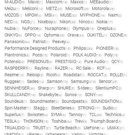
M-AUDIO
Mavic
Maxcom
Maxxo
MEEaudio
(5)
(1)
(18)
(1)
(1)
Meizu
Meliconi
METZ
Microsoft
Motorola
(1)
(12)
(20)
(26)
(26)
MOZOS
MPOW
MSI
MUSE
MYPHONE
Naim
(1)
(4)
(91)
(32)
(16)
(2)
NEC
NGS
Niceboy
Nikon
Ninco
Nokia
(16)
(21)
(6)
(33)
(5)
(17)
Nubia
NuForce
Nuraphone
Olympus
Oneplus
(1)
(4)
(2)
(10)
(4)
ONKYO
OPPO
Optoma
Orava
OUKITEL
OZONE
(6)
(16)
(38)
(34)
(1)
(5)
Panasonic
Patriot
Peavey
(94)
(1)
(4)
Performance Designed Products
Philips
PIONEER
(15)
(284)
(18)
Plantronics
Poco
Polaroid
POLK AUDIO
Poly
(8)
(10)
(1)
(19)
(18)
Potensic
PRESONUS
PRESTIGIO
Pure Audio
QCY
(3)
(6)
(14)
(1)
(7)
RASPBERRY
Rayline
RAZER
RC Sale
RCF
(1)
(1)
(14)
(1)
(14)
Realme
Reloop
Ricoh
Roadstar
ROCCAT
ROLLEI
(10)
(3)
(2)
(1)
(3)
(1)
Ruggear
Sades
Samson
Samsung
Sencor
(1)
(14)
(13)
(319)
(45)
SENNHEISER
Sharp
SHURE
S-Idee
SilentiumPC
(46)
(37)
(5)
(2)
(2)
SKULLCANDY
Snakebyte
Sonos
SONY
(18)
(4)
(10)
(136)
Soundeus
Soundmaster
Soundpeats
SOUNDSATION
(1)
(2)
(8)
(4)
Spin Master
Stagg
SteelSeries
STRONG
Sudio
(1)
(2)
(8)
(17)
(2)
Superlux
Swissten
SYMA
Tannoy
TCL
Technics
(7)
(4)
(6)
(1)
(68)
(4)
TESLA
THOMSON
Toshiba
Trevi
Triumph Board
(2)
(18)
(34)
(3)
(5)
TRUAUDIO
TRUST
Turtle Beach
UleFone
UMAX
(19)
(31)
(5)
(14)
(21)
UMIDIGI
uRage
Urbanears
Valco
Victrola
(2)
(6)
(7)
(2)
(1)