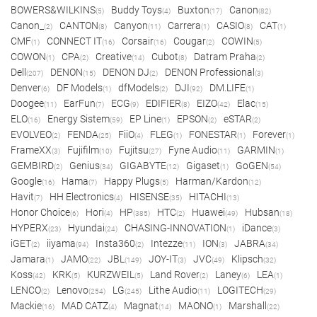
BOWERS&WILKINS
Buddy Toys
Buxton
Canon
(5)
(4)
(17)
(82)
Canon_
CANTON
Canyon
Carrera
CASIO
CAT
(2)
(8)
(11)
(1)
(8)
(1)
CMF
CONNECT IT
Corsair
Cougar
COWIN
(1)
(16)
(16)
(2)
(5)
COWON
CPA
Creative
Cubot
Datram Praha
(1)
(2)
(14)
(8)
(2)
Dell
DENON
DENON DJ
DENON Professional
(207)
(15)
(2)
(3)
Denver
DF Models
dfModels
DJI
DM.LIFE
(6)
(1)
(2)
(92)
(1)
Doogee
EarFun
ECG
EDIFIER
EIZO
Elac
(11)
(7)
(9)
(8)
(42)
(15)
ELO
Energy Sistem
EP Line
EPSON
eSTAR
(16)
(59)
(1)
(2)
(2)
EVOLVEO
FENDA
FiiO
FLEG
FONESTAR
Forever
(2)
(25)
(4)
(1)
(1)
(1)
FrameXX
Fujifilm
Fujitsu
Fyne Audio
GARMIN
(3)
(10)
(27)
(11)
(1)
GEMBIRD
Genius
GIGABYTE
Gigaset
GoGEN
(2)
(34)
(12)
(1)
(54)
Google
Hama
Happy Plugs
Harman/Kardon
(16)
(7)
(5)
(12)
Havit
HH Electronics
HISENSE
HITACHI
(7)
(4)
(35)
(13)
Honor Choice
Hori
HP
HTC
Huawei
Hubsan
(6)
(4)
(385)
(2)
(49)
(18)
HYPERX
Hyundai
CHASING-INNOVATION
iDance
(23)
(24)
(1)
(3)
iGET
iiyama
Insta360
Intezze
ION
JABRA
(2)
(94)
(2)
(11)
(3)
(34)
Jamara
JAMO
JBL
JOY-IT
JVC
Klipsch
(1)
(22)
(149)
(3)
(49)
(32)
Koss
KRK
KURZWEIL
Land Rover
Laney
LEA
(42)
(5)
(5)
(2)
(6)
(1)
LENCO
Lenovo
LG
Lithe Audio
LOGITECH
(2)
(254)
(245)
(11)
(29)
Mackie
MAD CATZ
Magnat
MAONO
Marshall
(16)
(4)
(14)
(1)
(22)