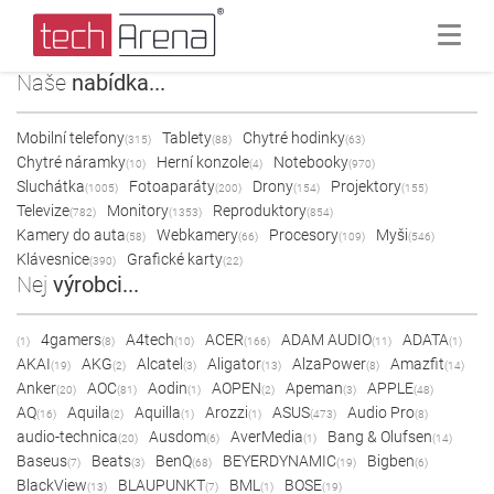
Naše
nabídka...
Mobilní telefony
Tablety
Chytré hodinky
(315)
(88)
(63)
Chytré náramky
Herní konzole
Notebooky
(10)
(4)
(970)
Sluchátka
Fotoaparáty
Drony
Projektory
(1005)
(200)
(154)
(155)
Televize
Monitory
Reproduktory
(782)
(1353)
(854)
Kamery do auta
Webkamery
Procesory
Myši
(58)
(66)
(109)
(546)
Klávesnice
Grafické karty
(390)
(22)
Nej
výrobci...
4gamers
A4tech
ACER
ADAM AUDIO
ADATA
(1)
(8)
(10)
(166)
(11)
(1)
AKAI
AKG
Alcatel
Aligator
AlzaPower
Amazfit
(19)
(2)
(3)
(13)
(8)
(14)
Anker
AOC
Aodin
AOPEN
Apeman
APPLE
(20)
(81)
(1)
(2)
(3)
(48)
AQ
Aquila
Aquilla
Arozzi
ASUS
Audio Pro
(16)
(2)
(1)
(1)
(473)
(8)
audio-technica
Ausdom
AverMedia
Bang & Olufsen
(20)
(6)
(1)
(14)
Baseus
Beats
BenQ
BEYERDYNAMIC
Bigben
(7)
(3)
(68)
(19)
(6)
BlackView
BLAUPUNKT
BML
BOSE
(13)
(7)
(1)
(19)