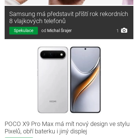
Samsung má představit příští rok rekordních
8 vlajkových telefonů
Spekulace
od
Michal Šrajer
1
POCO X9 Pro Max má mít nový design ve stylu
Pixelů, obří baterku i jiný displej