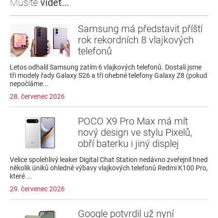
Musíte
vidět...
Samsung má představit příští
rok rekordních 8 vlajkových
telefonů
Letos odhalil Samsung zatím 6 vlajkových telefonů. Dostali jsme
tři modely řady Galaxy S26 a tři ohebné telefony Galaxy Z8 (pokud
nepočíáme...
28. červenec 2026
POCO X9 Pro Max má mít
nový design ve stylu Pixelů,
obří baterku i jiný displej
Velice spolehlivý leaker Digital Chat Station nedávno zveřejnil hned
několik úniků ohledně výbavy vlajkových telefonů Redmi K100 Pro,
které ...
29. červenec 2026
Google potvrdil už nyní