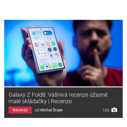
Galaxy Z Fold8: Vášnivá recenze úžasně
malé skládačky | Recenze
Recenze
od
Michal Šrajer
105