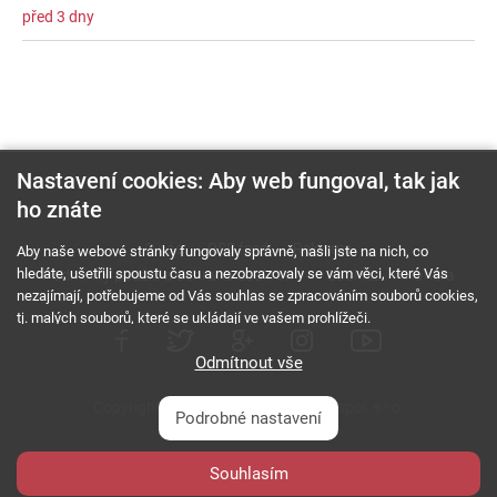
před 3 dny
Nastavení cookies: Aby web fungoval, tak jak
ho znáte
O nás
RSS feed
Reklama
Aby naše webové stránky fungovaly správně, našli jste na nich, co
hledáte, ušetřili spoustu času a nezobrazovaly se vám věci, které Vás
Podmínky použití a ochrana soukromí
Cookies
Kariéra
nezajímají, potřebujeme od Vás souhlas se zpracováním souborů cookies,
tj. malých souborů, které se ukládají ve vašem prohlížeči.
Odmítnout vše
Copyright © 2000 - 2026 NetComp, spol. s r.o.
Podrobné nastavení
Všechna práva vyhrazena.
webDesign By:
Souhlasím
PESL.NAME