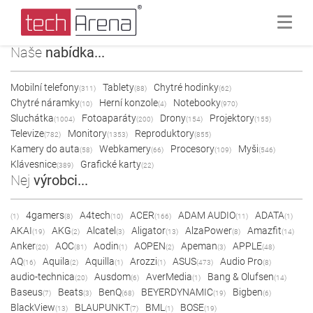
Naše
nabídka...
Mobilní telefony
Tablety
Chytré hodinky
(311)
(88)
(62)
Chytré náramky
Herní konzole
Notebooky
(10)
(4)
(970)
Sluchátka
Fotoaparáty
Drony
Projektory
(1004)
(200)
(154)
(155)
Televize
Monitory
Reproduktory
(782)
(1353)
(855)
Kamery do auta
Webkamery
Procesory
Myši
(58)
(66)
(109)
(546)
Klávesnice
Grafické karty
(389)
(22)
Nej
výrobci...
4gamers
A4tech
ACER
ADAM AUDIO
ADATA
(1)
(8)
(10)
(166)
(11)
(1)
AKAI
AKG
Alcatel
Aligator
AlzaPower
Amazfit
(19)
(2)
(3)
(13)
(8)
(14)
Anker
AOC
Aodin
AOPEN
Apeman
APPLE
(20)
(81)
(1)
(2)
(3)
(48)
AQ
Aquila
Aquilla
Arozzi
ASUS
Audio Pro
(16)
(2)
(1)
(1)
(473)
(8)
audio-technica
Ausdom
AverMedia
Bang & Olufsen
(20)
(6)
(1)
(14)
Baseus
Beats
BenQ
BEYERDYNAMIC
Bigben
(7)
(3)
(68)
(19)
(6)
BlackView
BLAUPUNKT
BML
BOSE
(13)
(7)
(1)
(19)