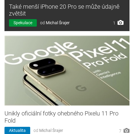
Také menší iPhone 20 Pro se může údajně
zvětšit
Spekulace
od
Michal Šrajer
1
Unikly oficiální fotky ohebného Pixelu 11 Pro
Fold
Aktualita
od
Michal Šrajer
7