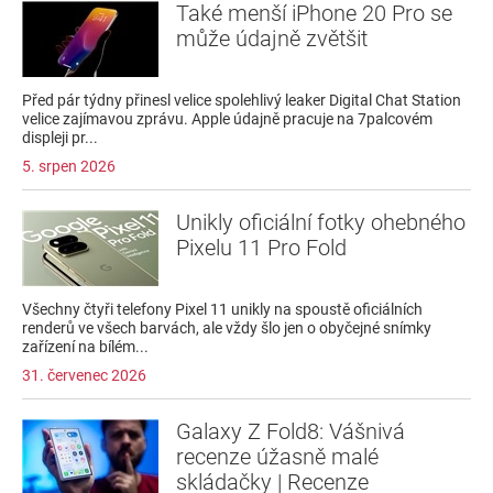
Také menší iPhone 20 Pro se
může údajně zvětšit
Před pár týdny přinesl velice spolehlivý leaker Digital Chat Station
velice zajímavou zprávu. Apple údajně pracuje na 7palcovém
displeji pr...
5. srpen 2026
Unikly oficiální fotky ohebného
Pixelu 11 Pro Fold
Všechny čtyři telefony Pixel 11 unikly na spoustě oficiálních
renderů ve všech barvách, ale vždy šlo jen o obyčejné snímky
zařízení na bílém...
31. červenec 2026
Galaxy Z Fold8: Vášnivá
recenze úžasně malé
skládačky | Recenze