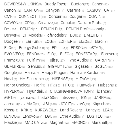
BOWERS&WILKINS
Buddy Toys
Buxton
Canon
(5)
(4)
(17)
(82)
Canon_
CANTON
Canyon
Carrera
CASIO
CAT
(2)
(8)
(11)
(1)
(8)
(1)
CMF
CONNECT IT
Corsair
Cougar
COWIN
(1)
(16)
(16)
(2)
(5)
COWON
CPA
Creative
Cubot
Datram Praha
(1)
(2)
(14)
(8)
(2)
Dell
DENON
DENON DJ
DENON Professional
(207)
(15)
(2)
(3)
Denver
DF Models
dfModels
DJI
DM.LIFE
(6)
(1)
(2)
(92)
(1)
Doogee
EarFun
ECG
EDIFIER
EIZO
Elac
(11)
(7)
(9)
(8)
(42)
(15)
ELO
Energy Sistem
EP Line
EPSON
eSTAR
(16)
(59)
(1)
(2)
(2)
EVOLVEO
FENDA
FiiO
FLEG
FONESTAR
Forever
(2)
(25)
(4)
(1)
(1)
(1)
FrameXX
Fujifilm
Fujitsu
Fyne Audio
GARMIN
(3)
(10)
(27)
(11)
(1)
GEMBIRD
Genius
GIGABYTE
Gigaset
GoGEN
(2)
(34)
(12)
(1)
(54)
Google
Hama
Happy Plugs
Harman/Kardon
(16)
(7)
(5)
(12)
Havit
HH Electronics
HISENSE
HITACHI
(7)
(4)
(35)
(13)
Honor Choice
Hori
HP
HTC
Huawei
Hubsan
(6)
(4)
(385)
(2)
(48)
(18)
HYPERX
Hyundai
CHASING-INNOVATION
iDance
(23)
(24)
(1)
(3)
iGET
iiyama
Insta360
Intezze
ION
JABRA
(2)
(94)
(2)
(11)
(3)
(34)
Jamara
JAMO
JBL
JOY-IT
JVC
Klipsch
(1)
(22)
(149)
(3)
(49)
(32)
Koss
KRK
KURZWEIL
Land Rover
Laney
LEA
(42)
(5)
(5)
(2)
(6)
(1)
LENCO
Lenovo
LG
Lithe Audio
LOGITECH
(2)
(254)
(245)
(11)
(28)
Mackie
MAD CATZ
Magnat
MAONO
Marshall
(16)
(4)
(14)
(1)
(22)