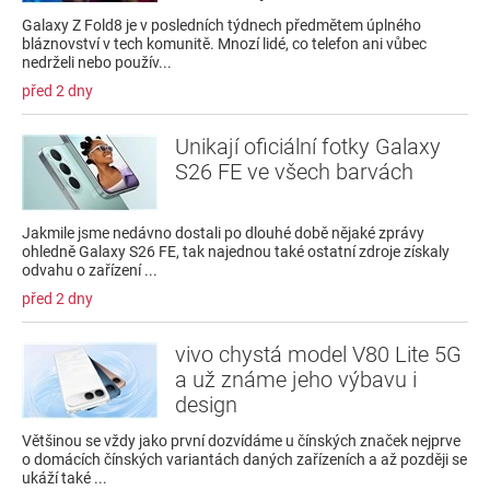
Galaxy Z Fold8 je v posledních týdnech předmětem úplného
bláznovství v tech komunitě. Mnozí lidé, co telefon ani vůbec
nedrželi nebo použív...
před 2 dny
Unikají oficiální fotky Galaxy
S26 FE ve všech barvách
Jakmile jsme nedávno dostali po dlouhé době nějaké zprávy
ohledně Galaxy S26 FE, tak najednou také ostatní zdroje získaly
odvahu o zařízení ...
před 2 dny
vivo chystá model V80 Lite 5G
a už známe jeho výbavu i
design
Většinou se vždy jako první dozvídáme u čínských značek nejprve
o domácích čínských variantách daných zařízeních a až později se
ukáží také ...