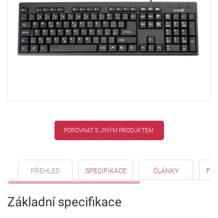
POROVNAT S JINÝM PRODUKTEM
PŘEHLED
SPECIFIKACE
ČLÁNKY
FO
Základní specifikace