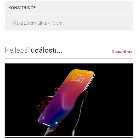
KONSTRUKCE
Výška 23 cm, Šířka 443 cm
Nejlepší
události...
Zobrazit vše