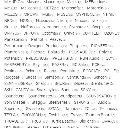
M-AUDIO
Mavic
Maxcom
Maxxo
MEEaudio
(5)
(1)
(18)
(1)
(1)
Meizu
Meliconi
METZ
Microsoft
Motorola
(1)
(12)
(20)
(26)
(24)
MOZOS
MPOW
MSI
MUSE
MYPHONE
Naim
(1)
(4)
(91)
(32)
(16)
(2)
NEC
NGS
Niceboy
Nikon
Ninco
Nokia
(16)
(21)
(6)
(33)
(5)
(17)
Nubia
NuForce
Nuraphone
Olympus
Oneplus
(1)
(4)
(2)
(10)
(4)
ONKYO
OPPO
Optoma
Orava
OUKITEL
OZONE
(6)
(15)
(38)
(34)
(1)
(5)
Panasonic
Patriot
Peavey
(94)
(1)
(4)
Performance Designed Products
Philips
PIONEER
(15)
(284)
(18)
Plantronics
Poco
Polaroid
POLK AUDIO
Poly
(8)
(10)
(1)
(19)
(18)
Potensic
PRESONUS
PRESTIGIO
Pure Audio
QCY
(3)
(6)
(14)
(1)
(7)
RASPBERRY
Rayline
RAZER
RC Sale
RCF
(1)
(1)
(14)
(1)
(14)
Realme
Reloop
Ricoh
Roadstar
ROCCAT
ROLLEI
(10)
(3)
(2)
(1)
(3)
(1)
Ruggear
Sades
Samson
Samsung
Sencor
(1)
(14)
(13)
(319)
(45)
SENNHEISER
Sharp
SHURE
S-Idee
SilentiumPC
(46)
(37)
(5)
(2)
(2)
SKULLCANDY
Snakebyte
Sonos
SONY
(18)
(4)
(10)
(136)
Soundeus
Soundmaster
Soundpeats
SOUNDSATION
(1)
(2)
(8)
(4)
Spin Master
Stagg
SteelSeries
STRONG
Sudio
(1)
(2)
(8)
(17)
(2)
Superlux
Swissten
SYMA
Tannoy
TCL
Technics
(7)
(4)
(6)
(1)
(68)
(4)
TESLA
THOMSON
Toshiba
Trevi
Triumph Board
(2)
(18)
(34)
(3)
(5)
TRUAUDIO
TRUST
Turtle Beach
UleFone
UMAX
(19)
(32)
(5)
(14)
(21)
UMIDIGI
uRage
Urbanears
Valco
Victrola
(2)
(6)
(7)
(2)
(1)