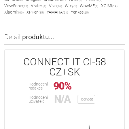
ViewSonic
Vivitek
Vivo
Wiky
WowME
XGIMI
(75)
(4)
(16)
(1)
(2)
(19)
Xiaomi
XPPen
YAMAHA
Yenkee
(100)
(35)
(21)
(25)
Detail
produktu...
CONNECT IT CI-58
CZ+SK
90%
Hodnocení
redakce:
N/A
Hodnocení
Hodnotit
uživatelů: