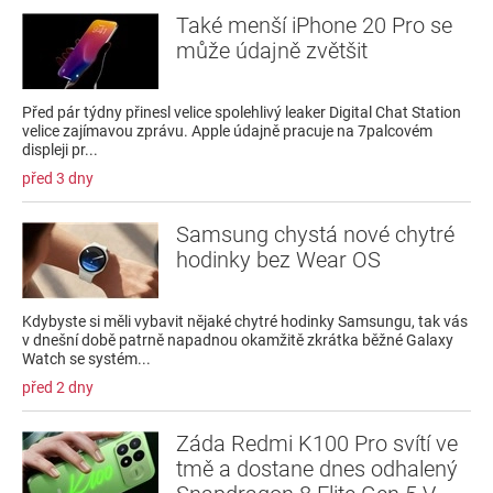
Také menší iPhone 20 Pro se
může údajně zvětšit
Před pár týdny přinesl velice spolehlivý leaker Digital Chat Station
velice zajímavou zprávu. Apple údajně pracuje na 7palcovém
displeji pr...
před 3 dny
Samsung chystá nové chytré
hodinky bez Wear OS
Kdybyste si měli vybavit nějaké chytré hodinky Samsungu, tak vás
v dnešní době patrně napadnou okamžitě zkrátka běžné Galaxy
Watch se systém...
před 2 dny
Záda Redmi K100 Pro svítí ve
tmě a dostane dnes odhalený