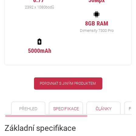
6.77"
50Mpx
2392 x 1080bodů
8GB RAM
Dimensity 7300 Pro
5000mAh
POROVNAT S JINÝM PRODUKTEM
PŘEHLED
SPECIFIKACE
ČLÁNKY
FO
Základní specifikace