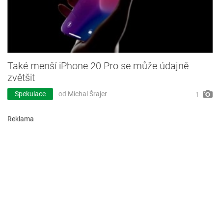
Také menší iPhone 20 Pro se může údajně
zvětšit
Spekulace
od
Michal Šrajer
1
Reklama