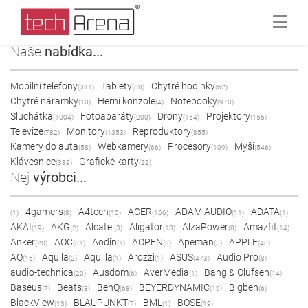
Naše
nabídka...
Mobilní telefony
Tablety
Chytré hodinky
(311)
(88)
(62)
Chytré náramky
Herní konzole
Notebooky
(10)
(4)
(970)
Sluchátka
Fotoaparáty
Drony
Projektory
(1004)
(200)
(154)
(155)
Televize
Monitory
Reproduktory
(782)
(1353)
(855)
Kamery do auta
Webkamery
Procesory
Myši
(58)
(66)
(109)
(546)
Klávesnice
Grafické karty
(389)
(22)
Nej
výrobci...
4gamers
A4tech
ACER
ADAM AUDIO
ADATA
(1)
(8)
(10)
(166)
(11)
(1)
AKAI
AKG
Alcatel
Aligator
AlzaPower
Amazfit
(19)
(2)
(3)
(13)
(8)
(14)
Anker
AOC
Aodin
AOPEN
Apeman
APPLE
(20)
(81)
(1)
(2)
(3)
(48)
AQ
Aquila
Aquilla
Arozzi
ASUS
Audio Pro
(16)
(2)
(1)
(1)
(473)
(8)
audio-technica
Ausdom
AverMedia
Bang & Olufsen
(20)
(6)
(1)
(14)
Baseus
Beats
BenQ
BEYERDYNAMIC
Bigben
(7)
(3)
(68)
(19)
(6)
BlackView
BLAUPUNKT
BML
BOSE
(13)
(7)
(1)
(19)