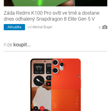
Záda Redmi K100 Pro svítí ve tmě a dostane
dnes odhalený Snapdragon 8 Elite Gen 5 V
Aktualita
od
Michal Šrajer
8
Kde
koupit...