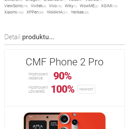
ViewSonic
Vivitek
Vivo
Wiky
WowME
XGIMI
(75)
(4)
(16)
(1)
(2)
(19)
Xiaomi
XPPen
YAMAHA
Yenkee
(100)
(35)
(21)
(25)
Detail
produktu...
CMF Phone 2 Pro
90%
Hodnocení
redakce:
100%
Hodnocení
Hodnotit
uživatelů: