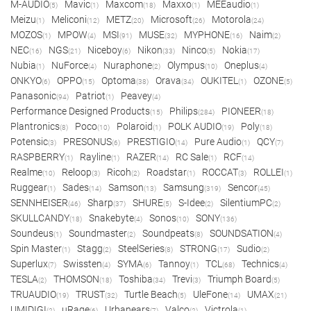
M-AUDIO
Mavic
Maxcom
Maxxo
MEEaudio
(5)
(1)
(18)
(1)
(1)
Meizu
Meliconi
METZ
Microsoft
Motorola
(1)
(12)
(20)
(26)
(24)
MOZOS
MPOW
MSI
MUSE
MYPHONE
Naim
(1)
(4)
(91)
(32)
(16)
(2)
NEC
NGS
Niceboy
Nikon
Ninco
Nokia
(16)
(21)
(6)
(33)
(5)
(17)
Nubia
NuForce
Nuraphone
Olympus
Oneplus
(1)
(4)
(2)
(10)
(4)
ONKYO
OPPO
Optoma
Orava
OUKITEL
OZONE
(6)
(15)
(38)
(34)
(1)
(5)
Panasonic
Patriot
Peavey
(94)
(1)
(4)
Performance Designed Products
Philips
PIONEER
(15)
(284)
(18)
Plantronics
Poco
Polaroid
POLK AUDIO
Poly
(8)
(10)
(1)
(19)
(18)
Potensic
PRESONUS
PRESTIGIO
Pure Audio
QCY
(3)
(6)
(14)
(1)
(7)
RASPBERRY
Rayline
RAZER
RC Sale
RCF
(1)
(1)
(14)
(1)
(14)
Realme
Reloop
Ricoh
Roadstar
ROCCAT
ROLLEI
(10)
(3)
(2)
(1)
(3)
(1)
Ruggear
Sades
Samson
Samsung
Sencor
(1)
(14)
(13)
(319)
(45)
SENNHEISER
Sharp
SHURE
S-Idee
SilentiumPC
(46)
(37)
(5)
(2)
(2)
SKULLCANDY
Snakebyte
Sonos
SONY
(18)
(4)
(10)
(136)
Soundeus
Soundmaster
Soundpeats
SOUNDSATION
(1)
(2)
(8)
(4)
Spin Master
Stagg
SteelSeries
STRONG
Sudio
(1)
(2)
(8)
(17)
(2)
Superlux
Swissten
SYMA
Tannoy
TCL
Technics
(7)
(4)
(6)
(1)
(68)
(4)
TESLA
THOMSON
Toshiba
Trevi
Triumph Board
(2)
(18)
(34)
(3)
(5)
TRUAUDIO
TRUST
Turtle Beach
UleFone
UMAX
(19)
(32)
(5)
(14)
(21)
UMIDIGI
uRage
Urbanears
Valco
Victrola
(2)
(6)
(7)
(2)
(1)