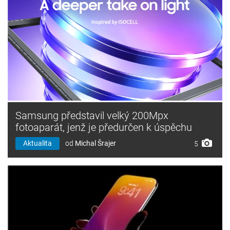
Samsung představil velký 200Mpx
fotoaparát, jenž je předurčen k úspěchu
Aktualita
od
Michal Šrajer
5