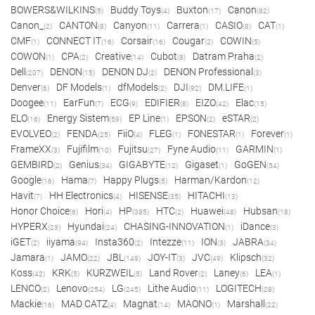
BOWERS&WILKINS
Buddy Toys
Buxton
Canon
(5)
(4)
(17)
(82)
Canon_
CANTON
Canyon
Carrera
CASIO
CAT
(2)
(8)
(11)
(1)
(8)
(1)
CMF
CONNECT IT
Corsair
Cougar
COWIN
(1)
(16)
(16)
(2)
(5)
COWON
CPA
Creative
Cubot
Datram Praha
(1)
(2)
(14)
(8)
(2)
Dell
DENON
DENON DJ
DENON Professional
(207)
(15)
(2)
(3)
Denver
DF Models
dfModels
DJI
DM.LIFE
(6)
(1)
(2)
(92)
(1)
Doogee
EarFun
ECG
EDIFIER
EIZO
Elac
(11)
(7)
(9)
(8)
(42)
(15)
ELO
Energy Sistem
EP Line
EPSON
eSTAR
(16)
(59)
(1)
(2)
(2)
EVOLVEO
FENDA
FiiO
FLEG
FONESTAR
Forever
(2)
(25)
(4)
(1)
(1)
(1)
FrameXX
Fujifilm
Fujitsu
Fyne Audio
GARMIN
(3)
(10)
(27)
(11)
(1)
GEMBIRD
Genius
GIGABYTE
Gigaset
GoGEN
(2)
(34)
(12)
(1)
(54)
Google
Hama
Happy Plugs
Harman/Kardon
(16)
(7)
(5)
(12)
Havit
HH Electronics
HISENSE
HITACHI
(7)
(4)
(35)
(13)
Honor Choice
Hori
HP
HTC
Huawei
Hubsan
(6)
(4)
(385)
(2)
(48)
(18)
HYPERX
Hyundai
CHASING-INNOVATION
iDance
(23)
(24)
(1)
(3)
iGET
iiyama
Insta360
Intezze
ION
JABRA
(2)
(94)
(2)
(11)
(3)
(34)
Jamara
JAMO
JBL
JOY-IT
JVC
Klipsch
(1)
(22)
(149)
(3)
(49)
(32)
Koss
KRK
KURZWEIL
Land Rover
Laney
LEA
(42)
(5)
(5)
(2)
(6)
(1)
LENCO
Lenovo
LG
Lithe Audio
LOGITECH
(2)
(254)
(245)
(11)
(28)
Mackie
MAD CATZ
Magnat
MAONO
Marshall
(16)
(4)
(14)
(1)
(22)