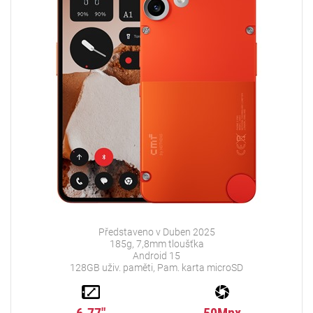
Představeno v Duben 2025
185g, 7,8mm tloušťka
Android 15
128GB uživ. paměti, Pam. karta microSD