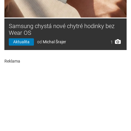
Samsung chystá nové chytré hodinky bez
Wear OS
Aktualita
od
Michal Šrajer
1
Reklama