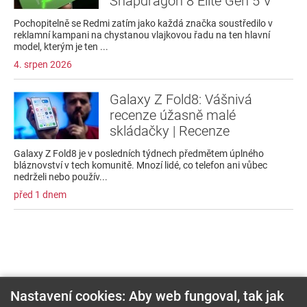
Snapdragon 8 Elite Gen 5 V
Pochopitelně se Redmi zatím jako každá značka soustředilo v
reklamní kampani na chystanou vlajkovou řadu na ten hlavní
model, kterým je ten ...
4. srpen 2026
Galaxy Z Fold8: Vášnivá
recenze úžasně malé
skládačky | Recenze
Galaxy Z Fold8 je v posledních týdnech předmětem úplného
bláznovství v tech komunitě. Mnozí lidé, co telefon ani vůbec
nedrželi nebo použív...
před 1 dnem
Nastavení cookies: Aby web fungoval, tak jak