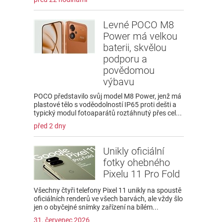
Levné POCO M8
Power má velkou
baterii, skvělou
podporu a
povědomou
výbavu
POCO představilo svůj model M8 Power, jenž má
plastové tělo s voděodolností IP65 proti dešti a
typický modul fotoaparátů roztáhnutý přes cel...
před 2 dny
Unikly oficiální
fotky ohebného
Pixelu 11 Pro Fold
Všechny čtyři telefony Pixel 11 unikly na spoustě
oficiálních renderů ve všech barvách, ale vždy šlo
jen o obyčejné snímky zařízení na bílém...
31. červenec 2026