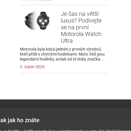
Je čas na větší
luxus? Podívejte
se na první
Motorola Watch
Ultra
Motorola byla kdysi jedním z prvních výrobců,
kteří přišli s chytrými hodinkami. Moto 360 jsou
legendární hodinky, avšak od té doby značka ...
3. srpen 2026
ak jak ho znáte
SS feed
Reklama
Podmínky použití a ochrana soukromí
Cookies