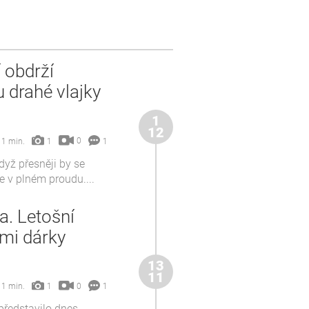
 obdrží
 drahé vlajky
1
12
0
1 min.
1
1
dyž přesněji by se
je v plném proudu....
a. Letošní
ými dárky
13
11
0
1 min.
1
1
představilo dnes