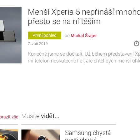
Menší Xperia 5 nepřináší mnoho
přesto se na ní těším
První pohled
od
Michal Šrajer
7. září 2019
Konečně jsme se dočkali. Už během představení Xper
mi telefon neskutečně líbí, ale chtěl bych menší úhl
Musíte
vidět...
brazit vše
Samsung chystá
nové chytré