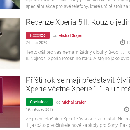
speciální akce pro své telefony, které určitě stojí za
Recenze Xperia 5 II: Kouzlo jedi
Recenze
od
Michal Šrajer
24. říjen 2020
10
Tentokrát pro vás nemám žádný dlouhý úvod. . . To
II. Nejlepší Xperia letošního roku. A stejně jako byla 
Příští rok se mají představit čtyř
Xperie včetně Xperie 1.1 a ultim
Spekulace
od
Michal Šrajer
19. listopad 2019
Ze jmen letošních Xperií zůstává rozum stát. Nejprv
1, jakožto prvočinitele nové kapitoly pro Sony. Pak př