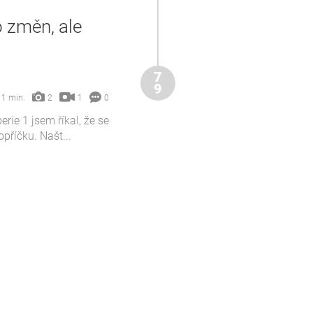
 změn, ale
7
9
1
1 min.
2
0
ie 1 jsem říkal, že se
opříčku. Našt...