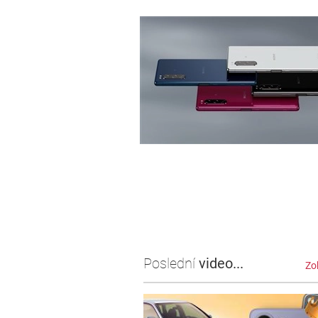
Poslední
video...
Zo