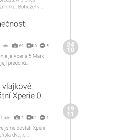
 zmínku. Bohužel v...
nečnosti
24
0
 min.
89
5
10
hle je Xperia 5 Mark
její předchů...
i vlajkové
átní Xperie 0
19
11
1
1 min.
2
1
e jsme dostali Xperii
išla dvojic...