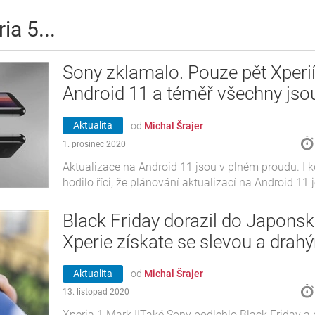
ia 5...
Sony zklamalo. Pouze pět Xperií
Android 11 a téměř všechny jsou
Aktualita
od
Michal Šrajer
1. prosinec 2020
Aktualizace na Android 11 jsou v plném proudu. I k
hodilo říci, že plánování aktualizací na Android 11 
Black Friday dorazil do Japonsk
Xperie získate se slevou a drah
Aktualita
od
Michal Šrajer
13. listopad 2020
Xperia 1 Mark IITaké Sony podlehlo Black Friday a 