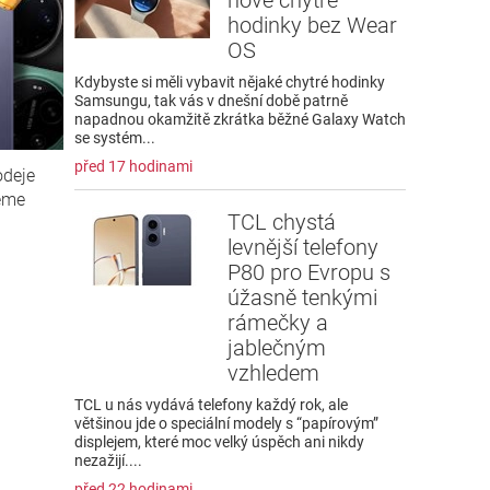
hodinky bez Wear
OS
Kdybyste si měli vybavit nějaké chytré hodinky
Samsungu, tak vás v dnešní době patrně
napadnou okamžitě zkrátka běžné Galaxy Watch
se systém...
před 17 hodinami
odeje
veme
TCL chystá
levnější telefony
P80 pro Evropu s
úžasně tenkými
rámečky a
jablečným
vzhledem
TCL u nás vydává telefony každý rok, ale
většinou jde o speciální modely s “papírovým”
displejem, které moc velký úspěch ani nikdy
nezažijí....
před 22 hodinami