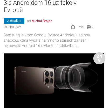
3 s Androidem 16 už také v
Evropě
Aktualita
od
Michal Šrajer
30. říjen 2025
1 min.
0
Samsung je krom Googlu (tvůrce Androidu) jedinou
značkou, která vydala na mnoho starších zařízení
nejnovější Android 16 s vlastní nadstavbou...
24
9