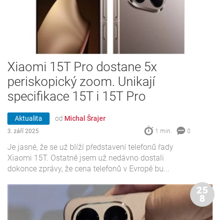
Xiaomi 15T Pro dostane 5x
periskopický zoom. Unikají
specifikace 15T i 15T Pro
Aktualita
od
Michal Šrajer
3. září 2025
1 min.
0
Je jasné, že se už blíží představení telefonů řady
Xiaomi 15T. Ostatně jsem už nedávno dostali
dokonce zprávy, že cena telefonů v Evropě bu...
25
8