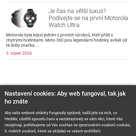
Je čas na větší luxus?
Podívejte se na první Motorola
Watch Ultra
Motorola byla kdysi jedním z prvních výrobců, kteří přišli s
chytrými hodinkami. Moto 360 jsou legendární hodinky, avšak od
té doby značka ...
3. srpen 2026
Nastavení cookies: Aby web fungoval, tak jak
ho znáte
O nás
RSS feed
Reklama
Aby naše webové stránky fungovaly správně, našli jste na nich, co
hledáte, ušetřili spoustu času a nezobrazovaly se vám věci, které Vás
Podmínky použití a ochrana soukromí
Cookies
Kariéra
nezajímají, potřebujeme od Vás souhlas se zpracováním souborů cookies,
tj. malých souborů, které se ukládají ve vašem prohlížeči.