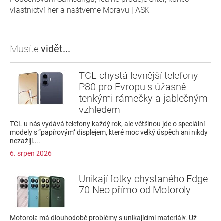
vlastnictví her a naštveme Moravu | ASK
Musíte
vidět...
TCL chystá levnější telefony
P80 pro Evropu s úžasně
tenkými rámečky a jablečným
vzhledem
TCL u nás vydává telefony každý rok, ale většinou jde o speciální
modely s “papírovým” displejem, které moc velký úspěch ani nikdy
nezažijí....
6. srpen 2026
Unikají fotky chystaného Edge
70 Neo přímo od Motoroly
Motorola má dlouhodobě problémy s unikajícími materiály. Už