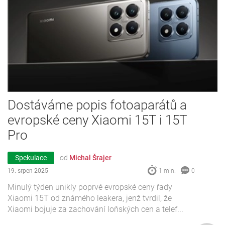
Dostáváme popis fotoaparátů a
evropské ceny Xiaomi 15T i 15T
Pro
Spekulace
od
Michal Šrajer
19. srpen 2025
1 min.
0
Minulý týden unikly poprvé evropské ceny řady
Xiaomi 15T od známého leakera, jenž tvrdil, že
Xiaomi bojuje za zachování loňských cen a telef...