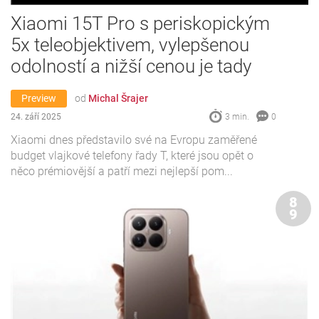
Xiaomi 15T Pro s periskopickým
5x teleobjektivem, vylepšenou
odolností a nižší cenou je tady
Preview
od
Michal Šrajer
24. září 2025
3 min.
0
Xiaomi dnes představilo své na Evropu zaměřené
budget vlajkové telefony řady T, které jsou opět o
něco prémiovější a patří mezi nejlepší pom...
8
9