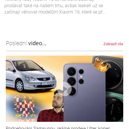
prodávat také na našem trhu, avšak leakeři už se
začínají věnovat modelům Xiaomi 16, které se př...
Poslední
video...
Zobrazit vše
Podceňování Samsungu, reálné prodeje Ulter, konec