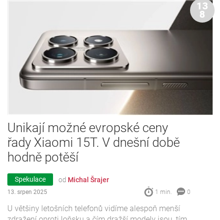
13
8
Unikají možné evropské ceny
řady Xiaomi 15T. V dnešní době
hodně potěší
Spekulace
od
Michal Šrajer
13. srpen 2025
1 min.
0
U většiny letošních telefonů vidíme alespoň menší
zdražení oproti loňsku a čím dražší modely jsou, tím