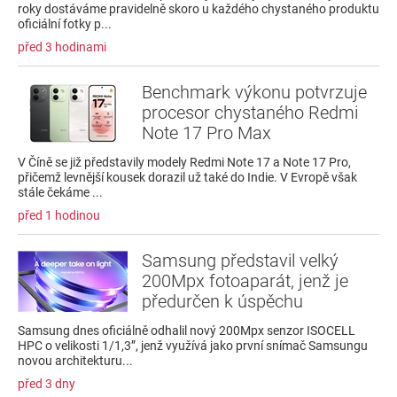
roky dostáváme pravidelně skoro u každého chystaného produktu
oficiální fotky p...
před 3 hodinami
Benchmark výkonu potvrzuje
procesor chystaného Redmi
Note 17 Pro Max
V Číně se již představily modely Redmi Note 17 a Note 17 Pro,
přičemž levnější kousek dorazil už také do Indie. V Evropě však
stále čekáme ...
před 1 hodinou
Samsung představil velký
200Mpx fotoaparát, jenž je
předurčen k úspěchu
Samsung dnes oficiálně odhalil nový 200Mpx senzor ISOCELL
HPC o velikosti 1/1,3”, jenž využívá jako první snímač Samsungu
novou architekturu...
před 3 dny