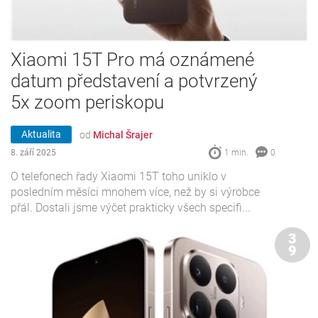
Xiaomi 15T Pro má oznámené
datum představení a potvrzený
5x zoom periskopu
Aktualita
od
Michal Šrajer
8. září 2025
1 min.
0
O telefonech řady Xiaomi 15T toho uniklo v
posledním měsíci mnohem více, než by si výrobce
přál. Dostali jsme výčet prakticky všech specifi...
3
9