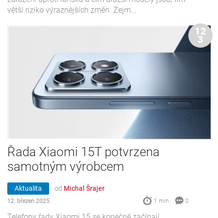
větší riziko výraznějších změn. Zejm...
12
3
Řada Xiaomi 15T potvrzena
samotným výrobcem
Aktualita
od
Michal Šrajer
12. březen 2025
1 min.
0
Telefony řady Xiaomi 15 se konečně začínají