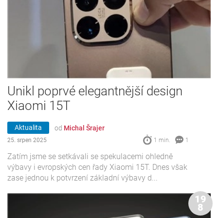
Unikl poprvé elegantnější design
Xiaomi 15T
Aktualita
od
Michal Šrajer
25. srpen 2025
1 min.
1
Zatím jsme se setkávali se spekulacemi ohledně
výbavy i evropských cen řady Xiaomi 15T. Dnes však
zase jednou k potvrzení základní výbavy d...
19
8