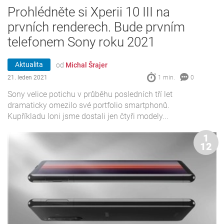
Prohlédněte si Xperii 10 III na
prvních renderech. Bude prvním
telefonem Sony roku 2021
Aktualita
od
Michal Šrajer
21. leden 2021
1 min.
0
Sony velice potichu v průběhu posledních tří let
dramaticky omezilo své portfolio smartphonů.
Kupříkladu loni jsme dostali jen čtyři modely...
1
12