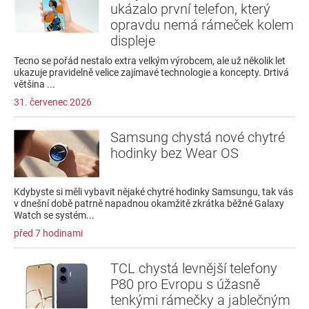
ukázalo první telefon, který
opravdu nemá rámeček kolem
displeje
Tecno se pořád nestalo extra velkým výrobcem, ale už několik let
ukazuje pravidelně velice zajímavé technologie a koncepty. Drtivá
většina ...
31. červenec 2026
Samsung chystá nové chytré
hodinky bez Wear OS
Kdybyste si měli vybavit nějaké chytré hodinky Samsungu, tak vás
v dnešní době patrně napadnou okamžitě zkrátka běžné Galaxy
Watch se systém...
před 7 hodinami
TCL chystá levnější telefony
P80 pro Evropu s úžasně
tenkými rámečky a jablečným