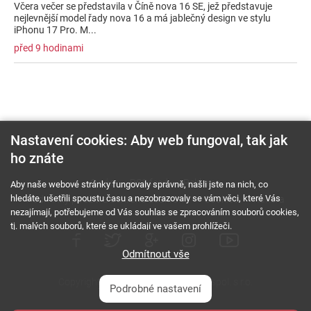
Včera večer se představila v Číně nova 16 SE, jež představuje
nejlevnější model řady nova 16 a má jablečný design ve stylu
iPhonu 17 Pro. M...
před 9 hodinami
Nastavení cookies: Aby web fungoval, tak jak
ho znáte
O nás
RSS feed
Reklama
Aby naše webové stránky fungovaly správně, našli jste na nich, co
hledáte, ušetřili spoustu času a nezobrazovaly se vám věci, které Vás
Podmínky použití a ochrana soukromí
Cookies
Kariéra
nezajímají, potřebujeme od Vás souhlas se zpracováním souborů cookies,
tj. malých souborů, které se ukládají ve vašem prohlížeči.
Odmítnout vše
Copyright © 2000 - 2026 NetComp, spol. s r.o.
Podrobné nastavení
Všechna práva vyhrazena.