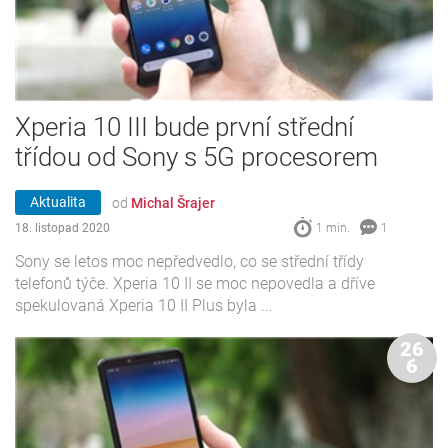
Xperia 10 III bude první střední
třídou od Sony s 5G procesorem
Aktualita
od
Michal Šrajer
18. listopad 2020
1 min.
1
Sony se letos moc nepředvedlo, co se střední třídy
telefonů týče. Xperia 10 II se moc nepovedla a dříve
spekulovaná Xperia 10 II Plus byla ...
26
6