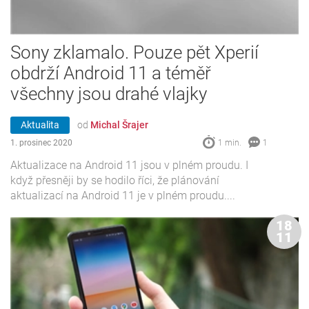
Sony zklamalo. Pouze pět Xperií
obdrží Android 11 a téměř
všechny jsou drahé vlajky
Aktualita
od
Michal Šrajer
1. prosinec 2020
1 min.
1
Aktualizace na Android 11 jsou v plném proudu. I
když přesněji by se hodilo říci, že plánování
aktualizací na Android 11 je v plném proudu....
18
11