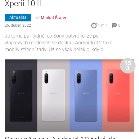
Xperii 10 II
Aktualita
od
Michal Šrajer
26. duben 2022
1 min.
0
Je tomu pár týdnů, co Sony potvrdilo, že po
vlajkových modelech se dočkají Androidu 12 také
mobily střední třídy. Už se však neřeklo, kdy p...
15
3