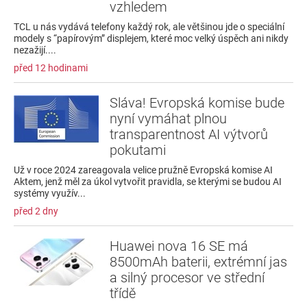
vzhledem
TCL u nás vydává telefony každý rok, ale většinou jde o speciální
modely s “papírovým” displejem, které moc velký úspěch ani nikdy
nezažijí....
před 12 hodinami
Sláva! Evropská komise bude
nyní vymáhat plnou
transparentnost AI výtvorů
pokutami
Už v roce 2024 zareagovala velice pružně Evropská komise AI
Aktem, jenž měl za úkol vytvořit pravidla, se kterými se budou AI
systémy využív...
před 2 dny
Huawei nova 16 SE má
8500mAh baterii, extrémní jas
a silný procesor ve střední
třídě