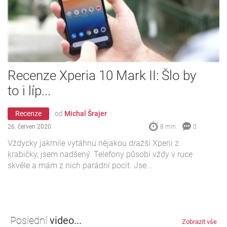
Recenze Xperia 10 Mark II: Šlo by
to i líp...
Recenze
od
Michal Šrajer
26. červen 2020
8 min.
0
Vždycky jakmile vytáhnu nějakou dražší Xperii z
krabičky, jsem nadšený. Telefony působí vždy v ruce
skvěle a mám z nich parádní pocit. Jse...
Poslední
video...
Zobrazit vše