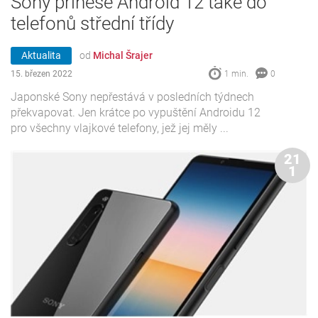
Sony přinese Android 12 také do
telefonů střední třídy
Aktualita
od
Michal Šrajer
15. březen 2022
1 min.
0
Japonské Sony nepřestává v posledních týdnech
překvapovat. Jen krátce po vypuštění Androidu 12
pro všechny vlajkové telefony, jež jej měly ...
21
1