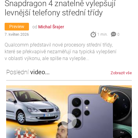
Snapdragon 4 znatelně vylepšují
levnější telefony střední třídy
Preview
od
Michal Šrajer
7. květen 2026
1 min.
0
Qualcomm představil nové procesory střední třídy,
které se překvapivě nezaměřují na typická vylepšení
v oblasti výkonu, ale spíše na vylepše...
Poslední
video...
Zobrazit vše