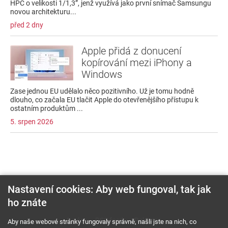
HPC o velikosti 1/1,3”, jenž využívá jako první snímač Samsungu
novou architekturu...
před 2 dny
Apple přidá z donucení
kopírování mezi iPhony a
Windows
Zase jednou EU udělalo něco pozitivního. Už je tomu hodně
dlouho, co začala EU tlačit Apple do otevřenějšího přístupu k
ostatním produktům ...
5. srpen 2026
Nastavení cookies: Aby web fungoval, tak jak
ho znáte
O nás
RSS feed
Reklama
Aby naše webové stránky fungovaly správně, našli jste na nich, co