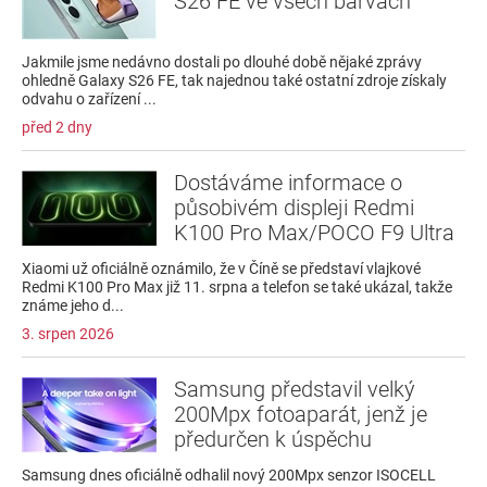
S26 FE ve všech barvách
Jakmile jsme nedávno dostali po dlouhé době nějaké zprávy
ohledně Galaxy S26 FE, tak najednou také ostatní zdroje získaly
odvahu o zařízení ...
před 2 dny
Dostáváme informace o
působivém displeji Redmi
K100 Pro Max/POCO F9 Ultra
Xiaomi už oficiálně oznámilo, že v Číně se představí vlajkové
Redmi K100 Pro Max již 11. srpna a telefon se také ukázal, takže
známe jeho d...
3. srpen 2026
Samsung představil velký
200Mpx fotoaparát, jenž je
předurčen k úspěchu
Samsung dnes oficiálně odhalil nový 200Mpx senzor ISOCELL