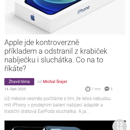
Apple jde kontroverzně
příkladem a odstranil z krabiček
nabíječku i sluchátka. Co na to
říkáte?
Žhavé téma
od
Michal Šrajer
14. říjen 2020
1 min.
5
Už měsíce vesměs počítáme s tím, že letos nebudou
mít iPhony v prodejním balení nabíjecí adaptér a
tradiční drátová EarPods sluchátka. A ja...
13
10