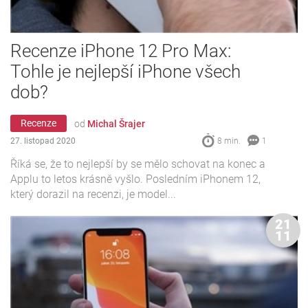
Recenze iPhone 12 Pro Max:
Tohle je nejlepší iPhone všech
dob?
Recenze
od
Michal Šrajer
27. listopad 2020
8 min.
1
Říká se, že to nejlepší by se mělo schovat na konec a
Applu to letos krásně vyšlo. Posledním iPhonem 12,
který dorazil na recenzi, je model...
21
11