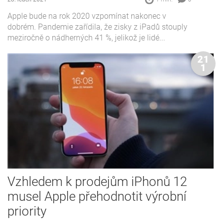
Apple bude na rok 2020 vzpomínat nakonec v
dobrém. Pandemie zařídila, že zisky z iPadů stouply
meziročně o nádherných 41 %, jelikož je lidé...
21
1
Vzhledem k prodejům iPhonů 12
musel Apple přehodnotit výrobní
priority