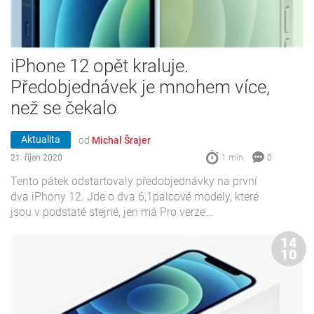
iPhone 12 opět kraluje.
Předobjednávek je mnohem více,
než se čekalo
Aktualita
od
Michal Šrajer
21. říjen 2020
1 min.
0
Tento pátek odstartovaly předobjednávky na první
dva iPhony 12. Jde o dva 6,1palcové modely, které
jsou v podstatě stejné, jen má Pro verze...
14
10