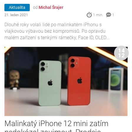
Aktualita
od
Michal Šrajer
21. leden 2021
1 min.
1
Dlouhé roky volali lidé po malinkatém iPhonu s
vlajkovou výbavou bez kompromisů. Po opravdu
malém zařízení s tenkými rámečky, Face ID, OLED...
14
12
Malinkatý iPhone 12 mini zatím