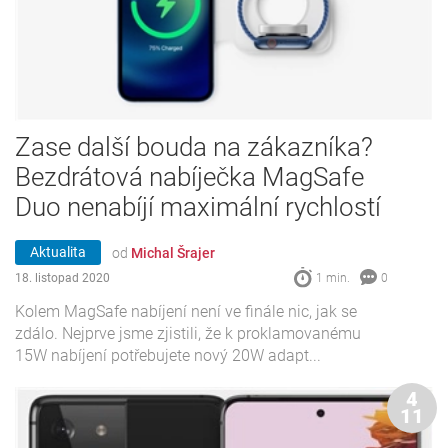
Zase další bouda na zákazníka?
Bezdrátová nabíječka MagSafe
Duo nenabíjí maximální rychlostí
Aktualita
od
Michal Šrajer
18. listopad 2020
1 min.
0
Kolem MagSafe nabíjení není ve finále nic, jak se
zdálo. Nejprve jsme zjistili, že k proklamovanému
15W nabíjení potřebujete nový 20W adapt...
4
11