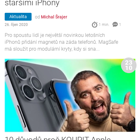
staršími iPhony
Aktualita
od
Michal Šrajer
26. říjen 2020
1 min.
1
Pro spoustu lidí je největší novinkou letošních
iPhonů přidání magnetů na záda telefonů. MagSafe
má sloužit pro modulární kryty, kdy si sna...
23
10
10 důvodů proč KOUPIT Apple