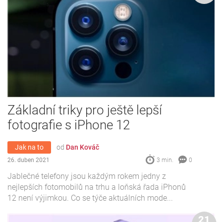
Základní triky pro ještě lepší
fotografie s iPhone 12
Jak na to
od
Dan Kováč
26. duben 2021
3 min.
0
Jablečné telefony jsou každým rokem jedny z
nejlepších fotomobilů na trhu a loňská řada iPhonů
12 není výjimkou. Co se týče aktuálních mode...
21