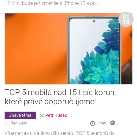
12 Mini bude jen zmenšení iPhone 12 s po...
31
10
TOP 5 mobilů nad 15 tisíc korun,
které právě doporučujeme!
Žhavé téma
od
Petr Hudec
31. říjen 2020
3 min.
0
Vítáme vás u dalšího dílu seriálu TOP 5 telefonů do