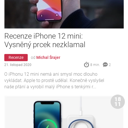
Recenze iPhone 12 mini:
Vysněný prcek nezklamal
Recenze
od
Michal Šrajer
21. listopad 2020
8 min.
2
O iPhonu 12 mini nemá ani smysl moc dlouho
vykládat. Apple to prostě udělal. Konečně vyslyšel
naše přání a vyrobil malý iPhone s tenkými r...
18
11