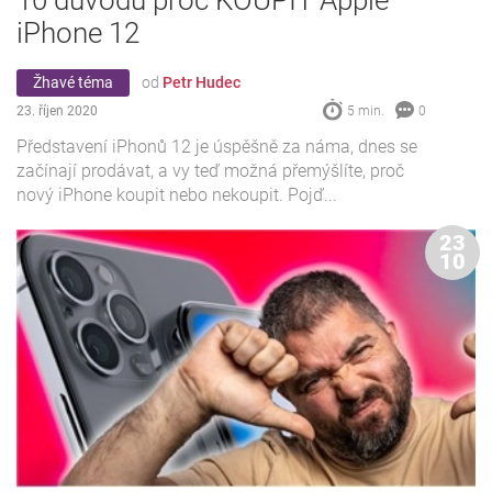
iPhone 12
Žhavé téma
od
Petr Hudec
23. říjen 2020
5 min.
0
Představení iPhonů 12 je úspěšně za náma, dnes se
začínají prodávat, a vy teď možná přemýšlíte, proč
nový iPhone koupit nebo nekoupit. Pojď...
23
10