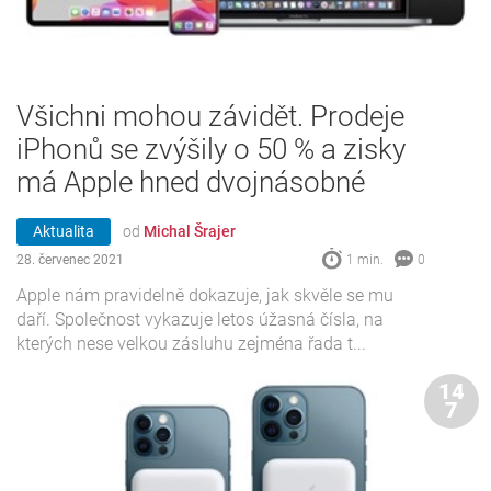
Všichni mohou závidět. Prodeje
iPhonů se zvýšily o 50 % a zisky
má Apple hned dvojnásobné
Aktualita
od
Michal Šrajer
28. červenec 2021
1 min.
0
Apple nám pravidelně dokazuje, jak skvěle se mu
daří. Společnost vykazuje letos úžasná čísla, na
kterých nese velkou zásluhu zejména řada t...
14
7