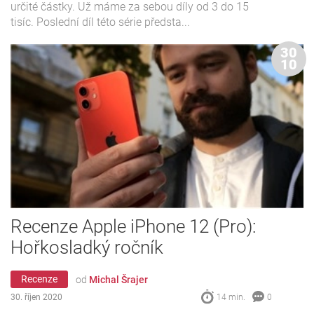
určité částky. Už máme za sebou díly od 3 do 15
tisíc. Poslední díl této série předsta...
30
10
Recenze Apple iPhone 12 (Pro):
Hořkosladký ročník
Recenze
od
Michal Šrajer
30. říjen 2020
14 min.
0