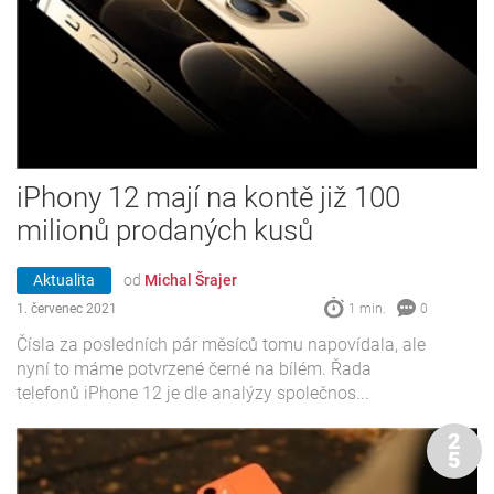
iPhony 12 mají na kontě již 100
milionů prodaných kusů
Aktualita
od
Michal Šrajer
1. červenec 2021
1 min.
0
Čísla za posledních pár měsíců tomu napovídala, ale
nyní to máme potvrzené černé na bílém. Řada
telefonů iPhone 12 je dle analýzy společnos...
2
5