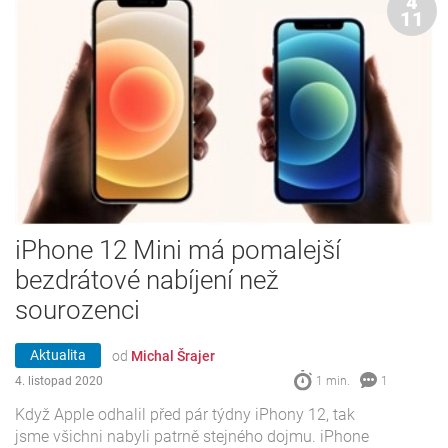
4
11
iPhone 12 Mini má pomalejší
bezdrátové nabíjení než
sourozenci
Aktualita
od
Michal Šrajer
4. listopad 2020
1 min.
1
Když Apple odhalil před pár týdny iPhony 12, tak
jsme všichni nabyli patrně stejného dojmu. iPhone