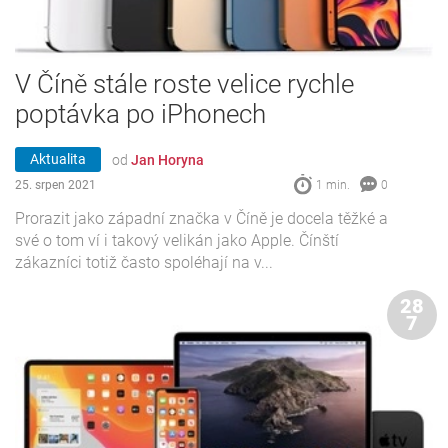
V Číně stále roste velice rychle
poptávka po iPhonech
Aktualita
od
Jan Horyna
25. srpen 2021
1 min.
0
Prorazit jako západní značka v Číně je docela těžké a
své o tom ví i takový velikán jako Apple. Čínští
zákazníci totiž často spoléhají na v...
28
7