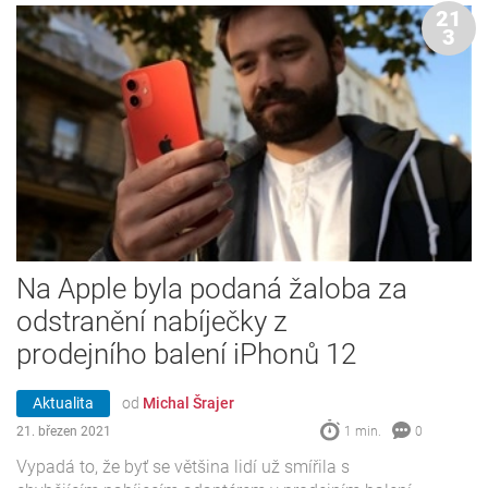
21
3
Na Apple byla podaná žaloba za
odstranění nabíječky z
prodejního balení iPhonů 12
Aktualita
od
Michal Šrajer
21. březen 2021
1 min.
0
Vypadá to, že byť se většina lidí už smířila s