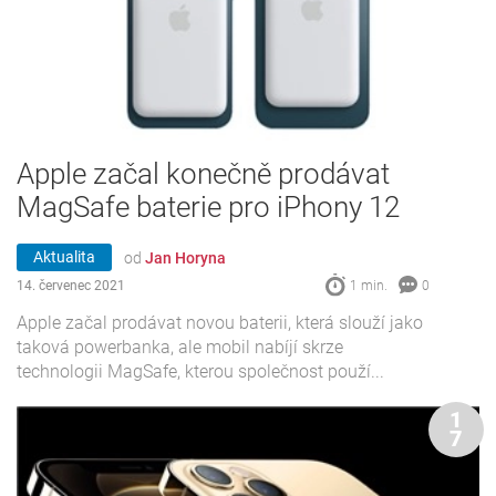
Apple začal konečně prodávat
MagSafe baterie pro iPhony 12
Aktualita
od
Jan Horyna
14. červenec 2021
1 min.
0
Apple začal prodávat novou baterii, která slouží jako
taková powerbanka, ale mobil nabíjí skrze
technologii MagSafe, kterou společnost použí...
1
7