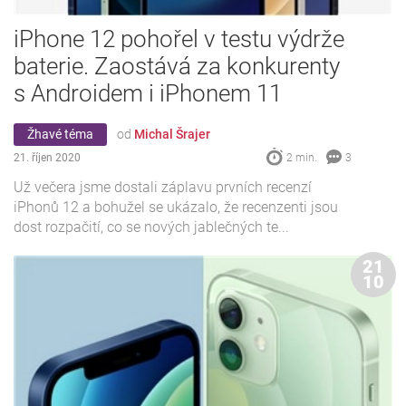
iPhone 12 pohořel v testu výdrže
baterie. Zaostává za konkurenty
s Androidem i iPhonem 11
Žhavé téma
od
Michal Šrajer
21. říjen 2020
2 min.
3
Už večera jsme dostali záplavu prvních recenzí
iPhonů 12 a bohužel se ukázalo, že recenzenti jsou
dost rozpačití, co se nových jablečných te...
21
10