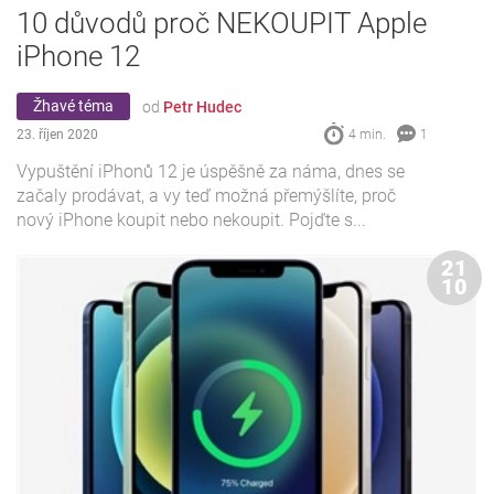
10 důvodů proč NEKOUPIT Apple
iPhone 12
Žhavé téma
od
Petr Hudec
23. říjen 2020
4 min.
1
Vypuštění iPhonů 12 je úspěšně za náma, dnes se
začaly prodávat, a vy teď možná přemýšlíte, proč
nový iPhone koupit nebo nekoupit. Pojďte s...
21
10