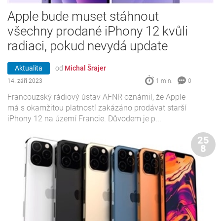
Apple bude muset stáhnout
všechny prodané iPhony 12 kvůli
radiaci, pokud nevydá update
Aktualita
od
Michal Šrajer
14. září 2023
1 min.
0
Francouzský rádiový ústav AFNR oznámil, že Apple
má s okamžitou platností zakázáno prodávat starší
iPhony 12 na území Francie. Důvodem je p...
25
8