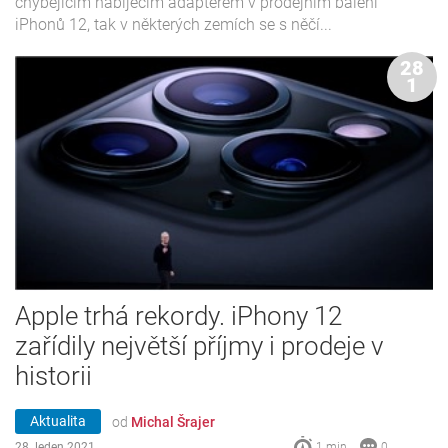
chybějícím nabíjecím adaptérem v prodejním balení
iPhonů 12, tak v některých zemích se s něčí...
28
1
Apple trhá rekordy. iPhony 12
zařídily největší příjmy i prodeje v
historii
Aktualita
od
Michal Šrajer
28. leden 2021
1 min.
0