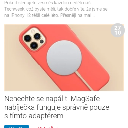
Pokud sledujete vesměs každou neděli náš
Techweek, což byste měli, tak dobře víte, že jsme se
na iPhony 12 těšil celé léto. Přesněji na mal...
27
10
Nenechte se napálit! MagSafe
nabíječka funguje správně pouze
s tímto adaptérem