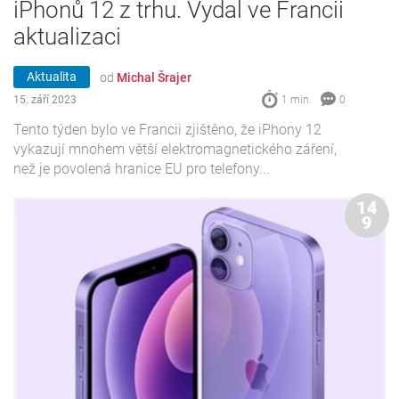
iPhonů 12 z trhu. Vydal ve Francii
aktualizaci
Aktualita
od
Michal Šrajer
15. září 2023
1 min.
0
Tento týden bylo ve Francii zjištěno, že iPhony 12
vykazují mnohem větší elektromagnetického záření,
než je povolená hranice EU pro telefony...
14
9