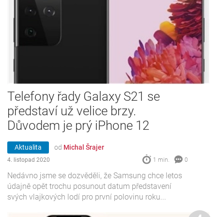
Telefony řady Galaxy S21 se
představí už velice brzy.
Důvodem je prý iPhone 12
Aktualita
od
Michal Šrajer
4. listopad 2020
1 min.
0
Nedávno jsme se dozvěděli, že Samsung chce letos
údajně opět trochu posunout datum představení
svých vlajkových lodí pro první polovinu roku...