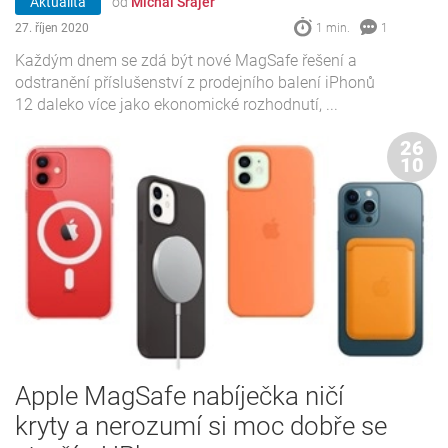
Aktualita
od
Michal Šrajer
27. říjen 2020
1 min.
1
Každým dnem se zdá být nové MagSafe řešení a
odstranění příslušenství z prodejního balení iPhonů
12 daleko více jako ekonomické rozhodnutí, ...
26
10
Apple MagSafe nabíječka ničí
kryty a nerozumí si moc dobře se