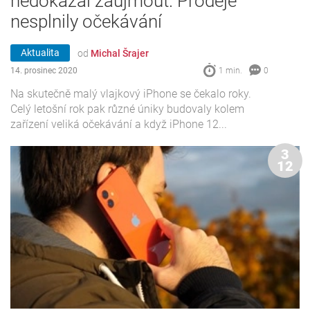
nedokázal zaujmout. Prodeje
nesplnily očekávání
Aktualita
od
Michal Šrajer
14. prosinec 2020
1 min.
0
Na skutečně malý vlajkový iPhone se čekalo roky.
Celý letošní rok pak různé úniky budovaly kolem
zařízení veliká očekávání a když iPhone 12...
3
12