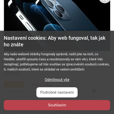
Nastavení cookies: Aby web fungoval, tak jak
ho znáte
Aby naše webové stránky fungovaly správně, našli jste na nich, co
iPhone 12 Pro Max je ultimátní
hledáte, ušetřili spoustu času a nezobrazovaly se vám věci, které Vás
telefon, který nedělá chyby...
nezajímají, potřebujeme od Vás souhlas se zpracováním souborů cookies,
tj. malých souborů, které se ukládají ve vašem prohlížeči.
téměř
Odmítnout vše
Preview
od
Michal Šrajer
13. říjen 2020
4 min.
8
Podrobné nastavení
Dnešní večer bude patrně patřit především malému
iPhonu 12 Mini, ale ani ty nejdražší modely byste
Souhlasím
neměli přehlédnout. Jejich výbava je tot...