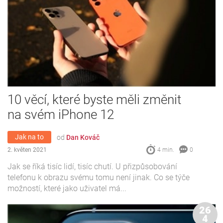
10 věcí, které byste měli změnit
na svém iPhone 12
Jak na to
od
Dan Kováč
2. květen 2021
4 min.
0
Jak se říká tisíc lidí, tisíc chutí. U přizpůsobování
telefonu k obrazu svému tomu není jinak. Co se týče
možností, které jako uživatel má...
26
4