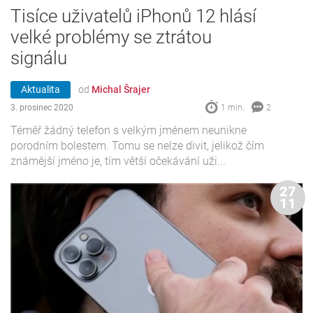
Tisíce uživatelů iPhonů 12 hlásí
velké problémy se ztrátou
signálu
Aktualita
od
Michal Šrajer
3. prosinec 2020
1 min.
2
Téměř žádný telefon s velkým jménem neunikne
porodním bolestem. Tomu se nelze divit, jelikož čím
známější jméno je, tím větší očekávání uži...
27
11