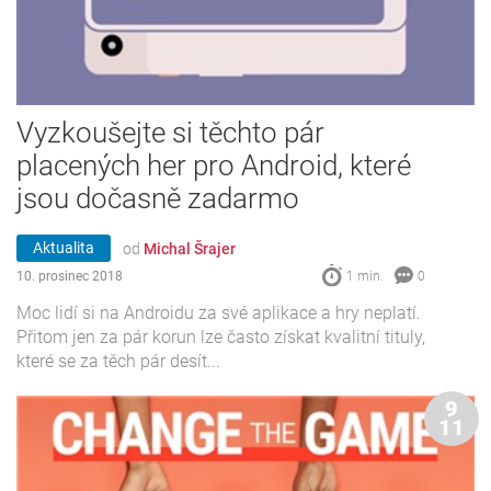
Vyzkoušejte si těchto pár
placených her pro Android, které
jsou dočasně zadarmo
Aktualita
od
Michal Šrajer
10. prosinec 2018
1 min.
0
Moc lidí si na Androidu za své aplikace a hry neplatí.
Přitom jen za pár korun lze často získat kvalitní tituly,
které se za těch pár desít...
9
11