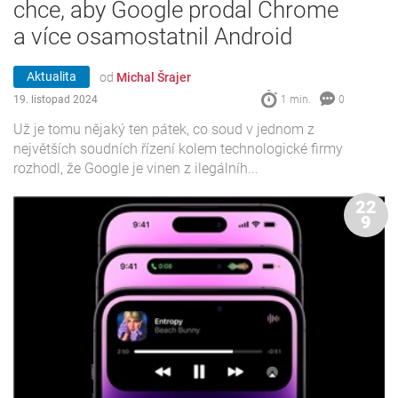
chce, aby Google prodal Chrome
a více osamostatnil Android
Aktualita
od
Michal Šrajer
19. listopad 2024
1 min.
0
Už je tomu nějaký ten pátek, co soud v jednom z
největších soudních řízení kolem technologické firmy
rozhodl, že Google je vinen z ilegálníh...
22
9