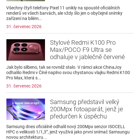
Všechny čtyři telefony Pixel 11 unikly na spoustě oficiálních
renderů ve všech barvách, ale vždy šlo jen o obyčejné snímky
zařízení na bílém...
31. červenec 2026
Stylové Redmi K100 Pro
Max/POCO F9 Ultra se
odhaluje v jablečně červené
Jak bylo slíbeno, tak se rovněž stalo. V rámci akce ChinaJoy
odhalilo Redmi v Číně naplno svou chystanou vlajku Redmi K100
Pro Max, která s...
31. červenec 2026
Samsung představil velký
200Mpx fotoaparát, jenž je
předurčen k úspěchu
Samsung dnes oficiálně odhalil nový 200Mpx senzor ISOCELL
HPC o velikosti 1/1,3”, jenž využívá jako první snímač Samsungu
novou architekturu...