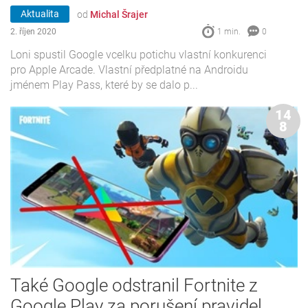
Aktualita
od
Michal Šrajer
2. říjen 2020
1 min.
0
Loni spustil Google vcelku potichu vlastní konkurenci
pro Apple Arcade. Vlastní předplatné na Androidu
jménem Play Pass, které by se dalo p...
14
8
Také Google odstranil Fortnite z
Google Play za porušení pravidel.