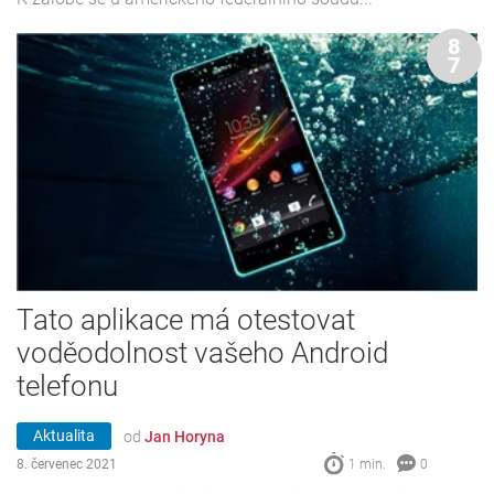
8
7
Tato aplikace má otestovat
voděodolnost vašeho Android
telefonu
Aktualita
od
Jan Horyna
8. červenec 2021
1 min.
0