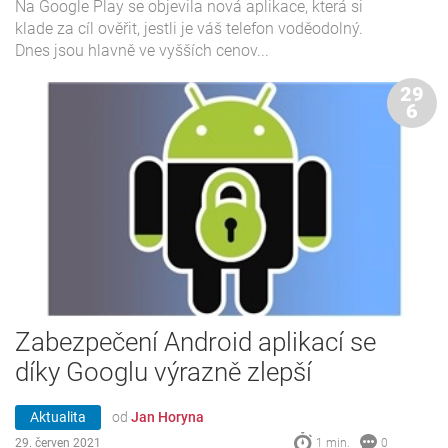
Na Google Play se objevila nová aplikace, která si
klade za cíl ověřit, jestli je váš telefon voděodolný.
Dnes jsou hlavně ve vyšších cenov...
29
6
Zabezpečení Android aplikací se
díky Googlu výrazně zlepší
Aktualita
od
Jan Horyna
29. červen 2021
1 min.
0