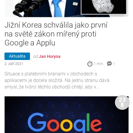
Jižní Korea schválila jako první
na světě zákon mířený proti
Google a Applu
Aktualita
od
Jan Horyna
2. září 2021
1 min.
1
Situace s platebními bránami v obchodech s
aplikacemi je docela složitá. Na jednu stranu dává
smysl, že tvůrci těchto obchodů chtějí, aby v...
23
8