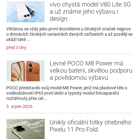
vivo chystá model V80 Lite 5G
a už známe jeho výbavu i
design
Většinou se vždy jako první dozvídáme u čínských značek nejprve
o domácích čínských variantách daných zařízeních a až později se
ukáží také ...
před 3 dny
Levné POCO M8 Power má
velkou baterii, skvělou podporu
a povědomou výbavu
POCO představilo svůj model M8 Power, jenž má plastové tělo s
voděodolností IP65 proti dešti a typický modul fotoaparátů
roztáhnutý přes cel...
5. srpen 2026
Unikly oficiální fotky ohebného
Pixelu 11 Pro Fold