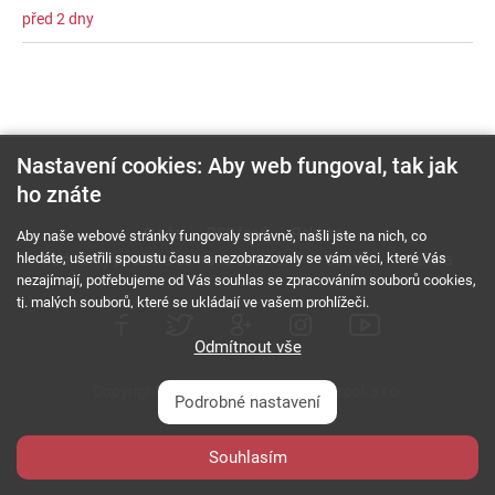
před 2 dny
Nastavení cookies: Aby web fungoval, tak jak
ho znáte
O nás
RSS feed
Reklama
Aby naše webové stránky fungovaly správně, našli jste na nich, co
hledáte, ušetřili spoustu času a nezobrazovaly se vám věci, které Vás
Podmínky použití a ochrana soukromí
Cookies
Kariéra
nezajímají, potřebujeme od Vás souhlas se zpracováním souborů cookies,
tj. malých souborů, které se ukládají ve vašem prohlížeči.
Odmítnout vše
Copyright © 2000 - 2026 NetComp, spol. s r.o.
Podrobné nastavení
Všechna práva vyhrazena.
webDesign By:
Souhlasím
PESL.NAME