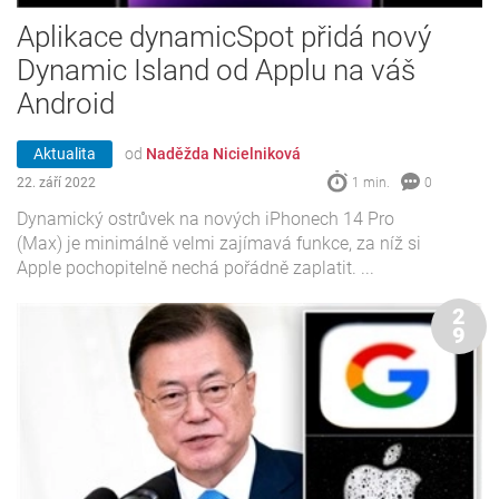
Aplikace dynamicSpot přidá nový
Dynamic Island od Applu na váš
Android
Aktualita
od
Naděžda Nicielniková
22. září 2022
1 min.
0
Dynamický ostrůvek na nových iPhonech 14 Pro
(Max) je minimálně velmi zajímavá funkce, za níž si
Apple pochopitelně nechá pořádně zaplatit. ...
2
9