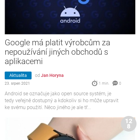
Google má platit výrobcům za
nepoužívání jiných obchodů s
aplikacemi
Aktualita
od
Jan Horyna
23. srpen 2021
1 min.
0
Android se označuje jako open source systém, je
tedy veřejně dostupný a kdokoliv si ho může upravit
ke svému použití. Něco jiného je ale tř...
12
8