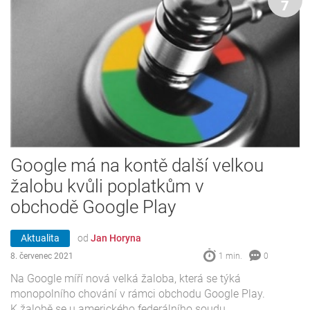
7
Google má na kontě další velkou
žalobu kvůli poplatkům v
obchodě Google Play
Aktualita
od
Jan Horyna
8. červenec 2021
1 min.
0
Na Google míří nová velká žaloba, která se týká
monopolního chování v rámci obchodu Google Play.
K žalobě se u amerického federálního soudu...