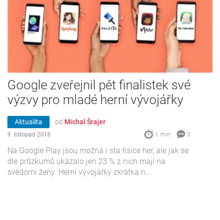
Google zveřejnil pět finalistek své
výzvy pro mladé herní vývojářky
Aktualita
od
Michal Šrajer
9. listopad 2018
1 min.
0
Na Google Play jsou možná i sta tisíce her, ale jak se
dle průzkumů ukázalo jen 23 % z nich mají na
svědomí ženy. Herní vývojářky zkrátka n...