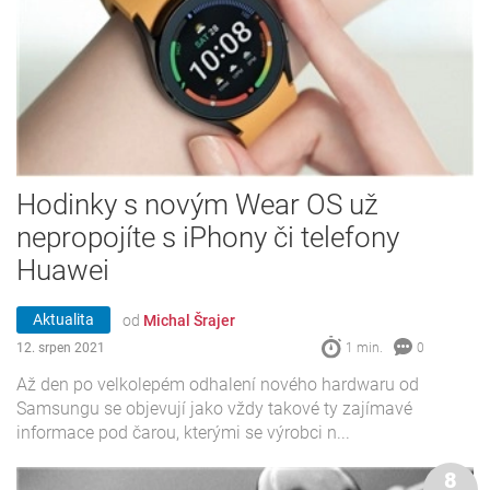
Hodinky s novým Wear OS už
nepropojíte s iPhony či telefony
Huawei
Aktualita
od
Michal Šrajer
12. srpen 2021
1 min.
0
Až den po velkolepém odhalení nového hardwaru od
Samsungu se objevují jako vždy takové ty zajímavé
informace pod čarou, kterými se výrobci n...
8