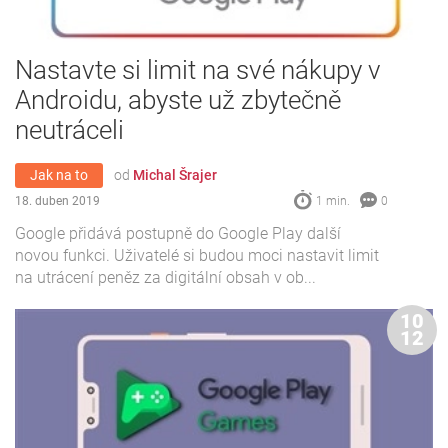
Nastavte si limit na své nákupy v
Androidu, abyste už zbytečně
neutráceli
Jak na to
od
Michal Šrajer
18. duben 2019
1 min.
0
Google přidává postupně do Google Play další
novou funkci. Uživatelé si budou moci nastavit limit
na utrácení peněz za digitální obsah v ob...
10
12