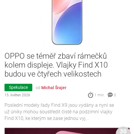
OPPO se téměř zbaví rámečků
kolem displeje. Vlajky Find X10
budou ve čtyřech velikostech
Spekulace
od
Michal Šrajer
15. květen 2026
1 min.
0
Poslední modely řady Find X9 jsou vydány a nyní se
už úniky mohou soustředit čistě na podzimní vlajky
Find X10, ke kterým se zase jednou vyj...
30