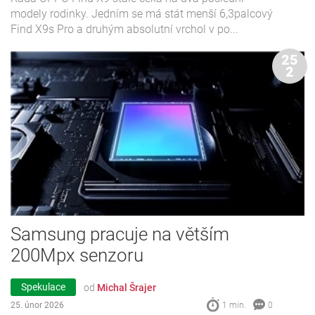
modely rodinky. Jedním se má stát menší 6,3palcový
Find X9s Pro a druhým absolutní vrchol v po...
25
2
Samsung pracuje na větším
200Mpx senzoru
Spekulace
od
Michal Šrajer
25. únor 2026
1 min.
0