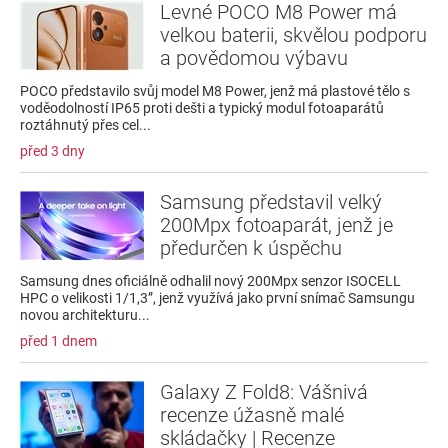
Levné POCO M8 Power má
velkou baterii, skvělou podporu
a povědomou výbavu
POCO představilo svůj model M8 Power, jenž má plastové tělo s
voděodolností IP65 proti dešti a typický modul fotoaparátů
roztáhnutý přes cel...
před 3 dny
Samsung představil velký
200Mpx fotoaparát, jenž je
předurčen k úspěchu
Samsung dnes oficiálně odhalil nový 200Mpx senzor ISOCELL
HPC o velikosti 1/1,3”, jenž využívá jako první snímač Samsungu
novou architekturu...
před 1 dnem
Galaxy Z Fold8: Vášnivá
recenze úžasně malé
skládačky | Recenze