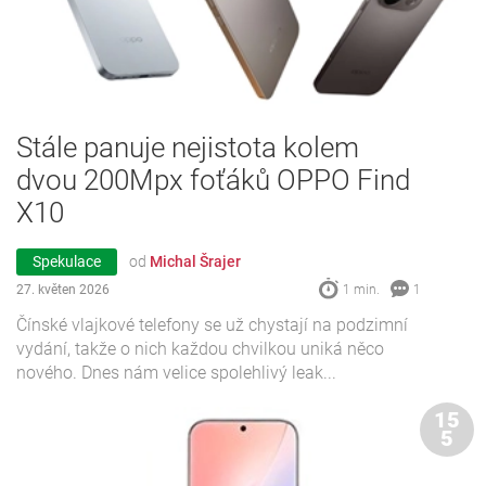
Stále panuje nejistota kolem
dvou 200Mpx foťáků OPPO Find
X10
Spekulace
od
Michal Šrajer
27. květen 2026
1 min.
1
Čínské vlajkové telefony se už chystají na podzimní
vydání, takže o nich každou chvilkou uniká něco
nového. Dnes nám velice spolehlivý leak...
15
5