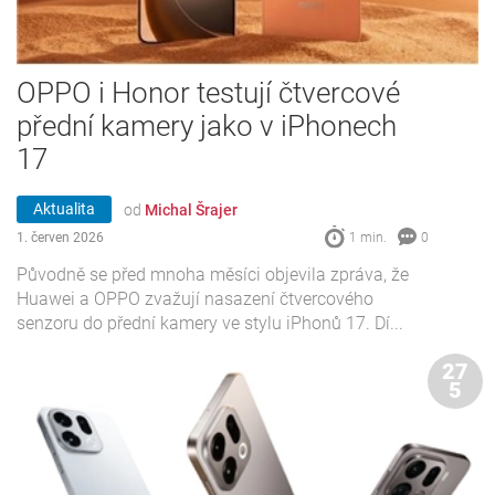
OPPO i Honor testují čtvercové
přední kamery jako v iPhonech
17
Aktualita
od
Michal Šrajer
1. červen 2026
1 min.
0
Původně se před mnoha měsíci objevila zpráva, že
Huawei a OPPO zvažují nasazení čtvercového
senzoru do přední kamery ve stylu iPhonů 17. Dí...
27
5