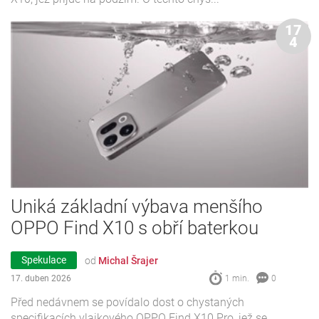
17
4
Uniká základní výbava menšího
OPPO Find X10 s obří baterkou
Spekulace
od
Michal Šrajer
17. duben 2026
1 min.
0
Před nedávnem se povídalo dost o chystaných
specifikacích vlajkového OPPO Find X10 Pro, jež se