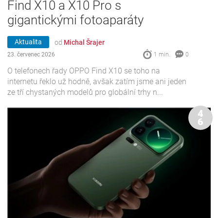
Find X10 a X10 Pro s
gigantickými fotoaparáty
Aktualita
od
Michal Šrajer
23. červenec 2026
1 min.
0
O telefonech řady OPPO Find X10 se toho na
internetu řeklo už hodně, avšak zatím jsme ani jeden
ze tří chystaných modelů pro globální trhy n...
4
6