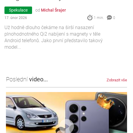
Spekulace
od
Michal Šrajer
17. únor 2026
1 min.
0
Už hodně dlouho čekáme na širší nasazení
plnohodnotného Qi2 nabíjení s magnety v těle
Android telefonů. Jako první představilo takový
model...
Poslední
video...
Zobrazit vše