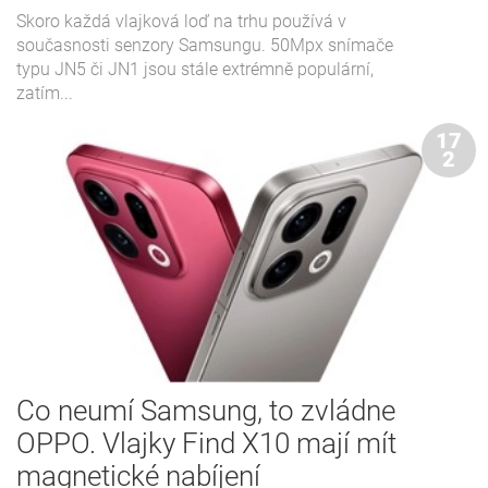
Skoro každá vlajková loď na trhu používá v
současnosti senzory Samsungu. 50Mpx snímače
typu JN5 či JN1 jsou stále extrémně populární,
zatím...
17
2
Co neumí Samsung, to zvládne
OPPO. Vlajky Find X10 mají mít
magnetické nabíjení