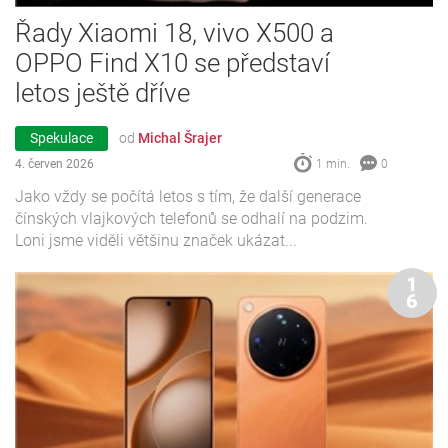
Řady Xiaomi 18, vivo X500 a
OPPO Find X10 se představí
letos ještě dříve
Spekulace
od
Michal Šrajer
4. červen 2026
1 min.
0
Jako vždy se počítá letos s tím, že další generace
čínských vlajkových telefonů se odhalí na podzim.
Loni jsme viděli většinu značek ukázat...
1
6