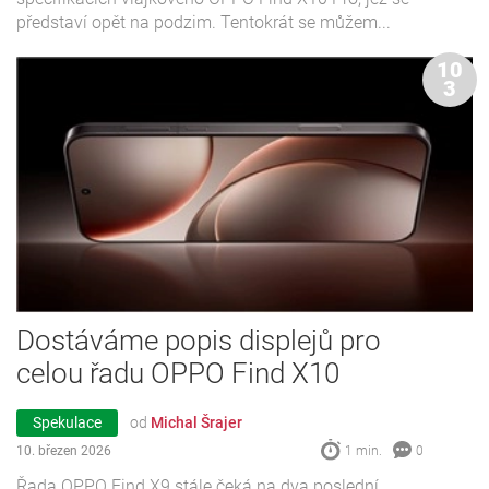
představí opět na podzim. Tentokrát se můžem...
10
3
Dostáváme popis displejů pro
celou řadu OPPO Find X10
Spekulace
od
Michal Šrajer
10. březen 2026
1 min.
0
Řada OPPO Find X9 stále čeká na dva poslední