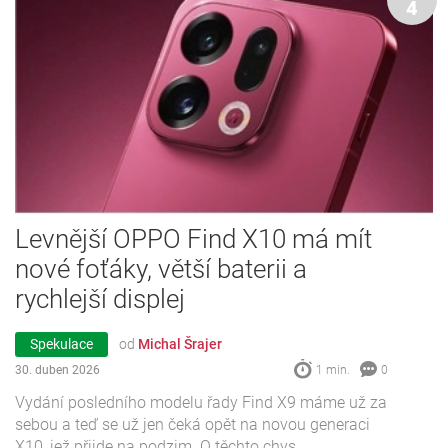
4
Levnější OPPO Find X10 má mít
nové foťáky, větší baterii a
rychlejší displej
Spekulace
od
Michal Šrajer
30. duben 2026
1 min.
0
Vydání posledního modelu řady Find X9 máme už za
sebou a teď se už jen čeká opět na novou generaci
X10, jež přijde na podzim. O těchto chys...