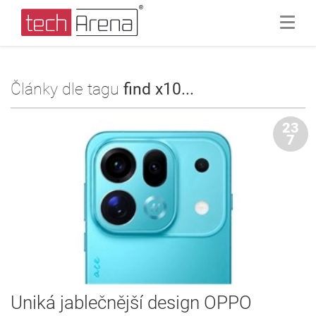
Články dle tagu
find x10...
23
7
Uniká jablečnější design OPPO