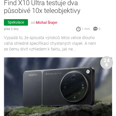
Find X10 Ultra testuje dva
působivé 10x teleobjektivy
Spekulace
od
Michal Šrajer
před 2 dny
1 min.
0
Vypadá to, že spousta výrobců letos velice dlouho
váhá ohledně specifikací chystaných vlajek. A není
se čemu divit vzhledem k faktu, jak ne...
24
6