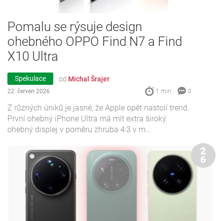
Pomalu se rýsuje design
ohebného OPPO Find N7 a Find
X10 Ultra
Spekulace
od
Michal Šrajer
22. červen 2026
1 min.
0
Z různých úniků je jasné, že Apple opět nastolí trend.
První ohebný iPhone Ultra má mít extra široký
ohebný displej v poměru zhruba 4:3 v m...
2
6