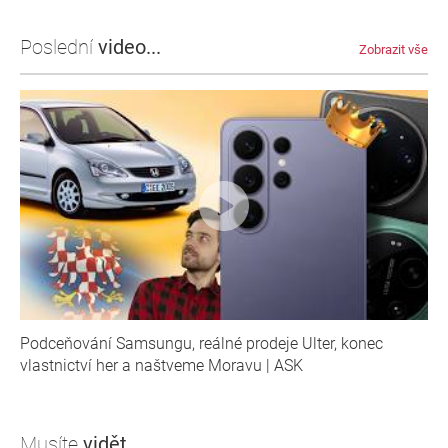
Poslední
video...
Zobrazit vše
Podceňování Samsungu, reálné prodeje Ulter, konec
vlastnictví her a naštveme Moravu | ASK
Musíte
vidět...