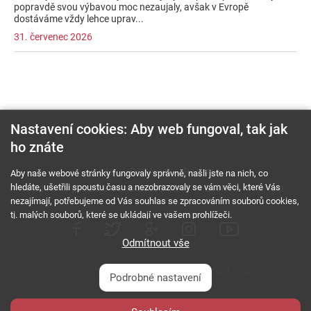
popravdě svou výbavou moc nezaujaly, avšak v Evropě
dostáváme vždy lehce uprav...
31. červenec 2026
Nastavení cookies: Aby web fungoval, tak jak
ho znáte
O nás
RSS feed
Reklama
Aby naše webové stránky fungovaly správně, našli jste na nich, co
hledáte, ušetřili spoustu času a nezobrazovaly se vám věci, které Vás
Podmínky použití a ochrana soukromí
Cookies
Kariéra
nezajímají, potřebujeme od Vás souhlas se zpracováním souborů cookies,
tj. malých souborů, které se ukládají ve vašem prohlížeči.
Odmítnout vše
Copyright © 2000 - 2026 NetComp, spol. s r.o.
Podrobné nastavení
Všechna práva vyhrazena.
webDesign By: