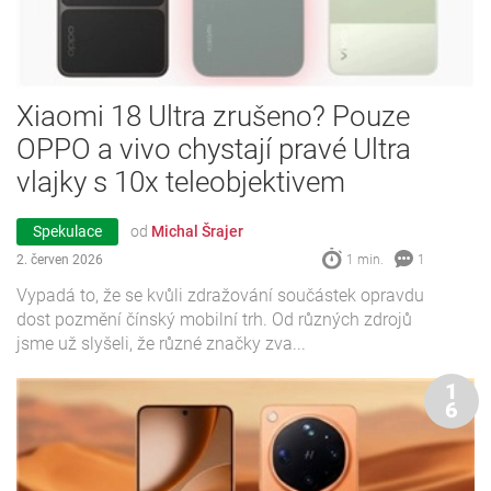
Xiaomi 18 Ultra zrušeno? Pouze
OPPO a vivo chystají pravé Ultra
vlajky s 10x teleobjektivem
Spekulace
od
Michal Šrajer
2. červen 2026
1 min.
1
Vypadá to, že se kvůli zdražování součástek opravdu
dost pozmění čínský mobilní trh. Od různých zdrojů
jsme už slyšeli, že různé značky zva...
1
6