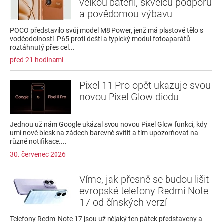
velkou baterii, skvělou podporu
a povědomou výbavu
POCO představilo svůj model M8 Power, jenž má plastové tělo s
voděodolností IP65 proti dešti a typický modul fotoaparátů
roztáhnutý přes cel...
před 21 hodinami
Pixel 11 Pro opět ukazuje svou
novou Pixel Glow diodu
Jednou už nám Google ukázal svou novou Pixel Glow funkci, kdy
umí nově blesk na zádech barevně svítit a tím upozorňovat na
různé notifikace....
30. červenec 2026
Víme, jak přesně se budou lišit
evropské telefony Redmi Note
17 od čínských verzí
Telefony Redmi Note 17 jsou už nějaký ten pátek představeny a