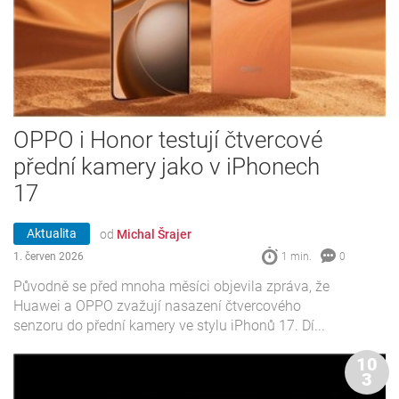
OPPO i Honor testují čtvercové
přední kamery jako v iPhonech
17
Aktualita
od
Michal Šrajer
1. červen 2026
1 min.
0
Původně se před mnoha měsíci objevila zpráva, že
Huawei a OPPO zvažují nasazení čtvercového
senzoru do přední kamery ve stylu iPhonů 17. Dí...
10
3