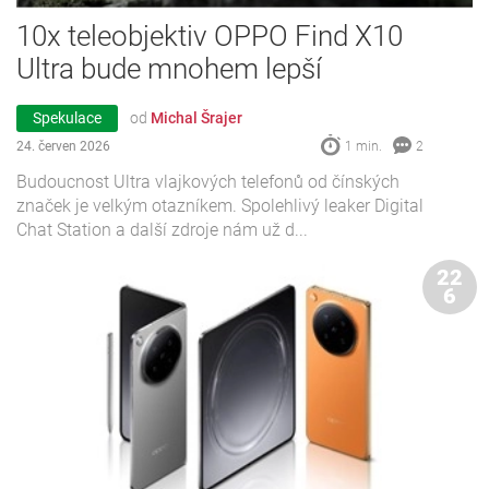
10x teleobjektiv OPPO Find X10
Ultra bude mnohem lepší
Spekulace
od
Michal Šrajer
24. červen 2026
1 min.
2
Budoucnost Ultra vlajkových telefonů od čínských
značek je velkým otazníkem. Spolehlivý leaker Digital
Chat Station a další zdroje nám už d...
22
6