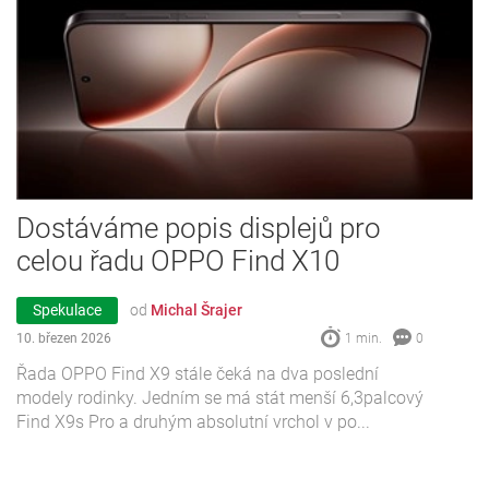
Dostáváme popis displejů pro
celou řadu OPPO Find X10
Spekulace
od
Michal Šrajer
10. březen 2026
1 min.
0
Řada OPPO Find X9 stále čeká na dva poslední
modely rodinky. Jedním se má stát menší 6,3palcový
Find X9s Pro a druhým absolutní vrchol v po...