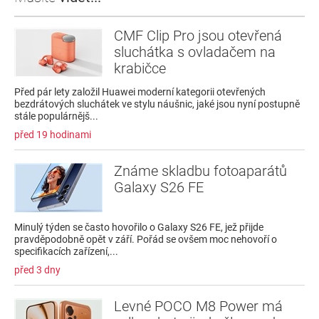
CMF Clip Pro jsou otevřená
sluchátka s ovladačem na
krabičce
Před pár lety založil Huawei moderní kategorii otevřených
bezdrátových sluchátek ve stylu náušnic, jaké jsou nyní postupně
stále populárnějš...
před 19 hodinami
Známe skladbu fotoaparátů
Galaxy S26 FE
Minulý týden se často hovořilo o Galaxy S26 FE, jež přijde
pravděpodobně opět v září. Pořád se ovšem moc nehovoří o
specifikacích zařízení,...
před 3 dny
Levné POCO M8 Power má