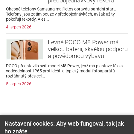
předobjednávkový rekord
Ohebné telefony Samsung mají letos opravdu parádní start.
Telefony jsou zatím pouze v předobjednávkách, avšak už ty
pokořují rekordy. Ales...
4. srpen 2026
Levné POCO M8 Power má
velkou baterii, skvělou podporu
a povědomou výbavu
POCO představilo svůj model M8 Power, jenž má plastové tělo s
voděodolností IP65 proti dešti a typický modul fotoaparátů
roztáhnutý přes cel...
5. srpen 2026
Nastavení cookies: Aby web fungoval, tak jak
ho znáte