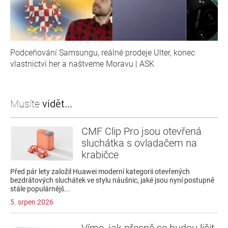
Podceňování Samsungu, reálné prodeje Ulter, konec
vlastnictví her a naštveme Moravu | ASK
Musíte
vidět...
CMF Clip Pro jsou otevřená
sluchátka s ovladačem na
krabičce
Před pár lety založil Huawei moderní kategorii otevřených
bezdrátových sluchátek ve stylu náušnic, jaké jsou nyní postupně
stále populárnějš...
5. srpen 2026
Víme, jak přesně se budou lišit