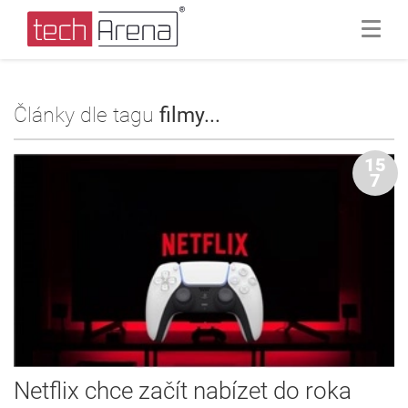
Články dle tagu
filmy...
15
7
Netflix chce začít nabízet do roka