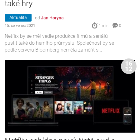
také hry
Aktualita
od
Jan Horyna
15. červenec 2021
1 min.
0
Netflix by se měl vedle produkce filmů a seriálů
pustit také do herního průmyslu. Společnost by se
podle serveru Bloomberg neměla zaměřit s...
16
12