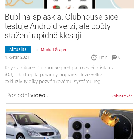
Bublina splaskla. Clubhouse sice
testuje Android verzi, ale počty
stažení rapidně klesají
Aktualita
od
Michal Šrajer
4. květen 2021
1 min.
0
Když aplikace Clubhouse před pár měsíci přišla na
iOS, tak ztropila pořádný poprask. Iluze velké
exkluzivity díky pozvánkovému systému regi...
Poslední
video...
Zobrazit vše