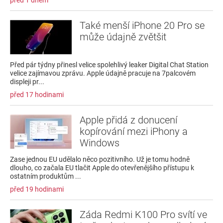
před 1 dnem
Také menší iPhone 20 Pro se
může údajně zvětšit
Před pár týdny přinesl velice spolehlivý leaker Digital Chat Station
velice zajímavou zprávu. Apple údajně pracuje na 7palcovém
displeji pr...
před 17 hodinami
Apple přidá z donucení
kopírování mezi iPhony a
Windows
Zase jednou EU udělalo něco pozitivního. Už je tomu hodně
dlouho, co začala EU tlačit Apple do otevřenějšího přístupu k
ostatním produktům ...
před 19 hodinami
Záda Redmi K100 Pro svítí ve