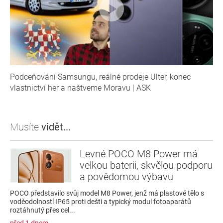
Podceňování Samsungu, reálné prodeje Ulter, konec
vlastnictví her a naštveme Moravu | ASK
Musíte
vidět...
Levné POCO M8 Power má
velkou baterii, skvělou podporu
a povědomou výbavu
POCO představilo svůj model M8 Power, jenž má plastové tělo s
voděodolností IP65 proti dešti a typický modul fotoaparátů
roztáhnutý přes cel...