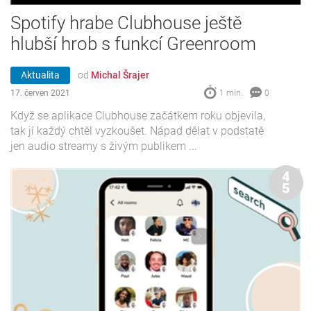
Spotify hrabe Clubhouse ještě
hlubší hrob s funkcí Greenroom
Aktualita
od
Michal Šrajer
17. červen 2021
1 min.
0
Když se aplikace Clubhouse začátkem roku objevila,
tak jí každý chtěl vyzkoušet. Nápad dělat v podstatě
jen audio streamy s živým publikem ...
4
5