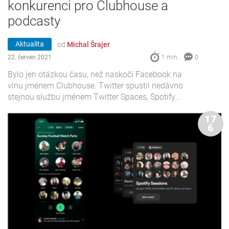
konkurenci pro Clubhouse a
podcasty
Aktualita
od
Michal Šrajer
22. červen 2021
1 min.
0
Bylo jen otázkou času, než naskočí Facebook na
vlnu jménem Clubhouse. Twitter spustil nedávno
stejnou službu jménem Twitter Spaces, Spotify...
17
6