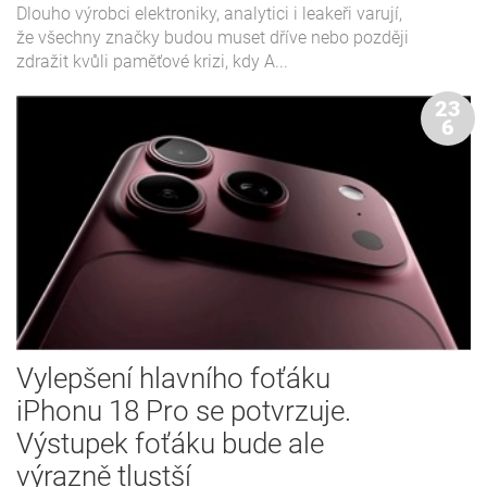
Dlouho výrobci elektroniky, analytici i leakeři varují,
že všechny značky budou muset dříve nebo později
zdražit kvůli paměťové krizi, kdy A...
23
6
Vylepšení hlavního foťáku
iPhonu 18 Pro se potvrzuje.
Výstupek foťáku bude ale
výrazně tlustší