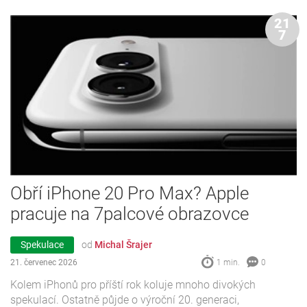
21
7
Obří iPhone 20 Pro Max? Apple
pracuje na 7palcové obrazovce
Spekulace
od
Michal Šrajer
21. červenec 2026
1 min.
0
Kolem iPhonů pro příští rok koluje mnoho divokých
spekulací. Ostatně půjde o výroční 20. generaci,