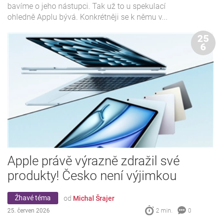
bavíme o jeho nástupci. Tak už to u spekulací
ohledně Applu bývá. Konkrétněji se k němu v...
25
6
Apple právě výrazně zdražil své
produkty! Česko není výjimkou
Žhavé téma
od
Michal Šrajer
25. červen 2026
2 min.
0