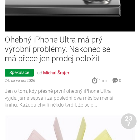
Ohebný iPhone Ultra má prý
výrobní problémy. Nakonec se
má přece jen prodej odložit
Spekulace
od
Michal Šrajer
24. červenec 2026
1 min.
0
Jen o tom, kdy přesně první ohebný iPhone Ultra
vyjde, jsme sepsali za poslední dva měsíce menší
knihu. Každou chvílí někdo tvrdil, že se p...
23
7