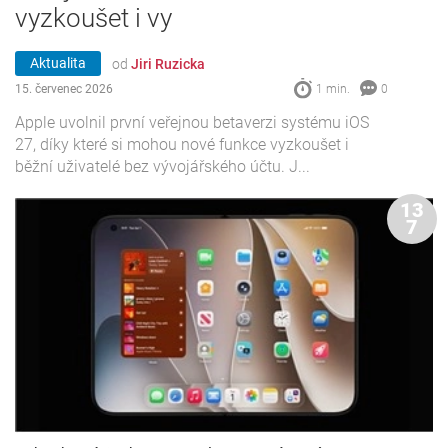
vyzkoušet i vy
Aktualita
od
Jiri Ruzicka
15. červenec 2026
1 min.
0
Apple uvolnil první veřejnou betaverzi systému iOS
27, díky které si mohou nové funkce vyzkoušet i
běžní uživatelé bez vývojářského účtu. J...
13
7