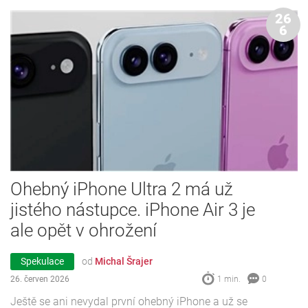
26
6
Ohebný iPhone Ultra 2 má už
jistého nástupce. iPhone Air 3 je
ale opět v ohrožení
Spekulace
od
Michal Šrajer
26. červen 2026
1 min.
0
Ještě se ani nevydal první ohebný iPhone a už se