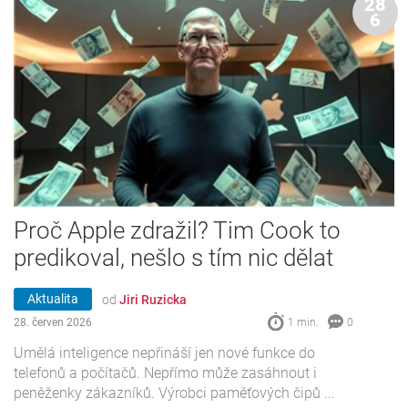
28
6
Proč Apple zdražil? Tim Cook to
predikoval, nešlo s tím nic dělat
Aktualita
od
Jiri Ruzicka
28. červen 2026
1 min.
0
Umělá inteligence nepřináší jen nové funkce do
telefonů a počítačů. Nepřímo může zasáhnout i
peněženky zákazníků. Výrobci paměťových čipů ...