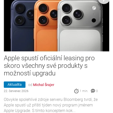
Apple spustí oficiální leasing pro
skoro všechny své produkty s
možností upgradu
Aktualita
od
Michal Šrajer
22. červenec 2026
1 min.
0
Obvykle spolehlivé zdroje serveru Bloomberg tvrdí, že
Apple spustí už příští týden nový program jménem
Apple Upgrade. S tímto konceptem kok...