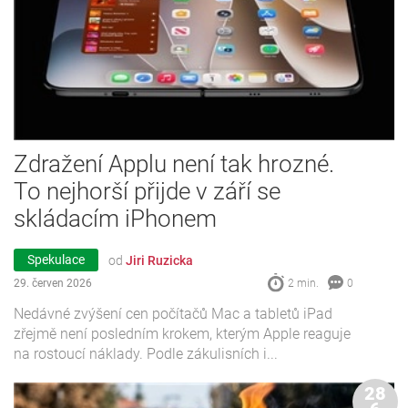
Zdražení Applu není tak hrozné.
To nejhorší přijde v září se
skládacím iPhonem
Spekulace
od
Jiri Ruzicka
29. červen 2026
2 min.
0
Nedávné zvýšení cen počítačů Mac a tabletů iPad
zřejmě není posledním krokem, kterým Apple reaguje
na rostoucí náklady. Podle zákulisních i...
28