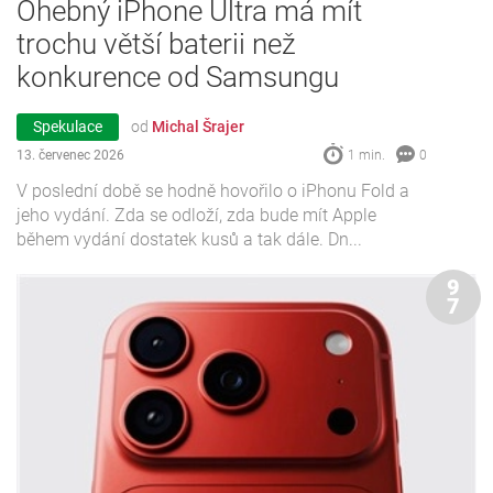
Ohebný iPhone Ultra má mít
trochu větší baterii než
konkurence od Samsungu
Spekulace
od
Michal Šrajer
13. červenec 2026
1 min.
0
V poslední době se hodně hovořilo o iPhonu Fold a
jeho vydání. Zda se odloží, zda bude mít Apple
během vydání dostatek kusů a tak dále. Dn...
9
7