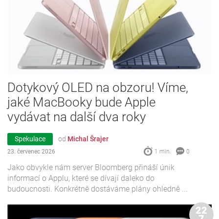
Dotykový OLED na obzoru! Víme,
jaké MacBooky bude Apple
vydávat na další dva roky
Spekulace
od
Michal Šrajer
23. červenec 2026
1 min.
0
Jako obvykle nám server Bloomberg přináší únik
informací o Applu, které se dívají daleko do
budoucnosti. Konkrétně dostáváme plány ohledně ...
22
7