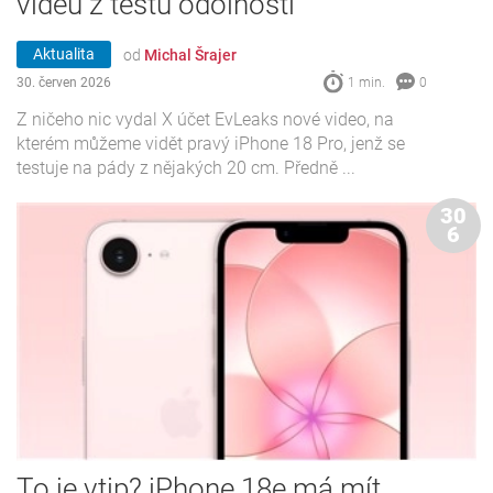
videu z testu odolnosti
Aktualita
od
Michal Šrajer
30. červen 2026
1 min.
0
Z ničeho nic vydal X účet EvLeaks nové video, na
kterém můžeme vidět pravý iPhone 18 Pro, jenž se
testuje na pády z nějakých 20 cm. Předně ...
30
6
To je vtip? iPhone 18e má mít