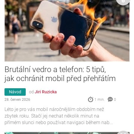
6
Brutální vedro a telefon: 5 tipů,
jak ochránit mobil před přehřátím
Návod
od
Jiri Ruzicka
28. červen 2026
1 min.
0
Léto je pro vás mobil náročnějším obdobím než
zbytek roku. Stačí jej nechat několik minut na
přímém slunci nebo používat navigaci během nab...