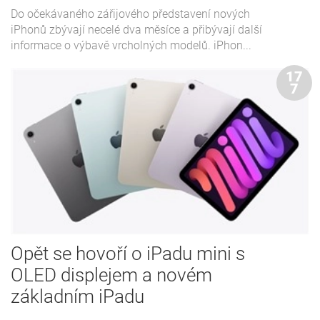
Do očekávaného zářijového představení nových
iPhonů zbývají necelé dva měsíce a přibývají další
informace o výbavě vrcholných modelů. iPhon...
17
7
Opět se hovoří o iPadu mini s
OLED displejem a novém
základním iPadu