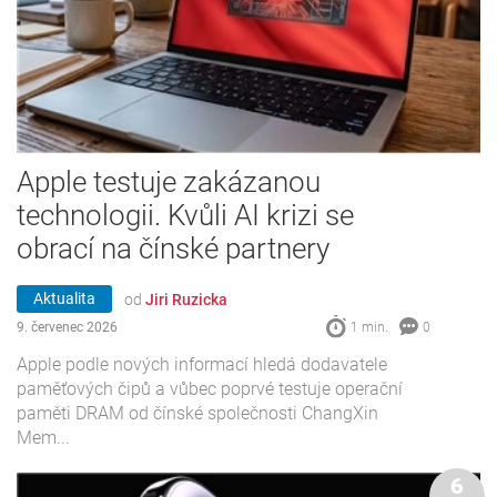
Apple testuje zakázanou
technologii. Kvůli AI krizi se
obrací na čínské partnery
Aktualita
od
Jiri Ruzicka
9. červenec 2026
1 min.
0
Apple podle nových informací hledá dodavatele
paměťových čipů a vůbec poprvé testuje operační
paměti DRAM od čínské společnosti ChangXin
Mem...
6