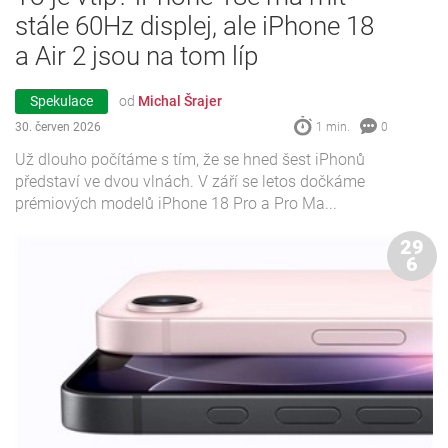
stále 60Hz displej, ale iPhone 18
a Air 2 jsou na tom líp
Spekulace
od
Michal Šrajer
30. červen 2026
1 min.
0
Už dlouho počítáme s tím, že se hned šest iPhonů
představí ve dvou vlnách. V září se letos dočkáme
prémiových modelů iPhone 18 Pro a Pro Ma...
29
6