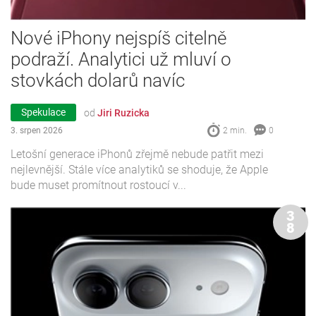
Nové iPhony nejspíš citelně
podraží. Analytici už mluví o
stovkách dolarů navíc
Spekulace
od
Jiri Ruzicka
3. srpen 2026
2 min.
0
Letošní generace iPhonů zřejmě nebude patřit mezi
nejlevnější. Stále více analytiků se shoduje, že Apple
bude muset promítnout rostoucí v...
3
8