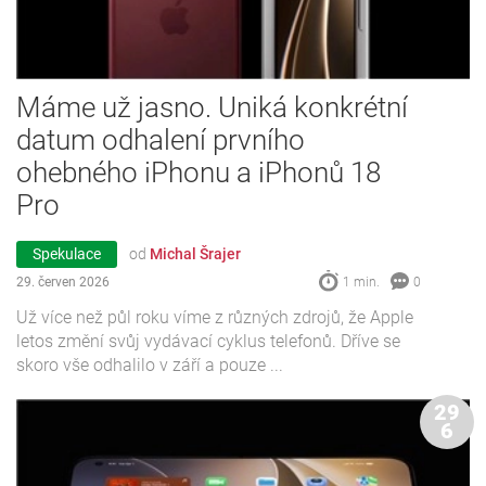
Máme už jasno. Uniká konkrétní
datum odhalení prvního
ohebného iPhonu a iPhonů 18
Pro
Spekulace
od
Michal Šrajer
29. červen 2026
1 min.
0
Už více než půl roku víme z různých zdrojů, že Apple
letos změní svůj vydávací cyklus telefonů. Dříve se
skoro vše odhalilo v září a pouze ...
29
6