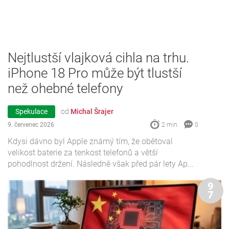
Nejtlustší vlajková cihla na trhu.
iPhone 18 Pro může být tlustší
než ohebné telefony
Spekulace
od
Michal Šrajer
9. červenec 2026
2 min.
0
Kdysi dávno byl Apple známý tím, že obětoval
velikost baterie za tenkost telefonů a větší
pohodlnost držení. Následně však před pár lety Ap...
9
7