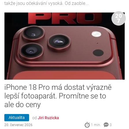
takže jsou očekávání vysoká. Od zaoble...
20
7
iPhone 18 Pro má dostat výrazně
lepší fotoaparát. Promítne se to
ale do ceny
Aktualita
od
Jiri Ruzicka
20. červenec 2026
1 min.
0