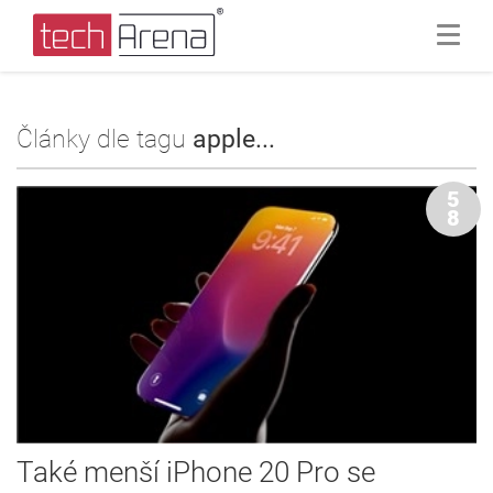
Články dle tagu
apple...
5
8
Také menší iPhone 20 Pro se