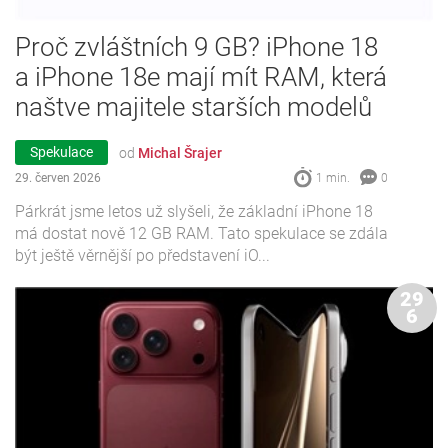
Proč zvláštních 9 GB? iPhone 18
a iPhone 18e mají mít RAM, která
naštve majitele starších modelů
Spekulace
od
Michal Šrajer
29. červen 2026
1 min.
0
Párkrát jsme letos už slyšeli, že základní iPhone 18
má dostat nově 12 GB RAM. Tato spekulace se zdála
být ještě věrnější po představení iO...
29
6