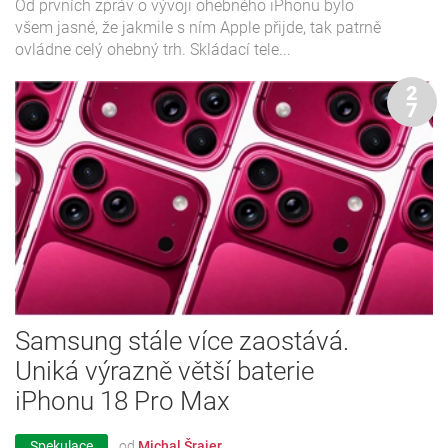
Od prvních zpráv o vývoji ohebného iPhonu bylo
všem jasné, že jakmile s ním Apple přijde, tak patrně
ovládne celý ohebný trh. Skládací tele...
2
7
Samsung stále více zaostává.
Uniká výrazně větší baterie
iPhonu 18 Pro Max
Spekulace
od
Michal Šrajer