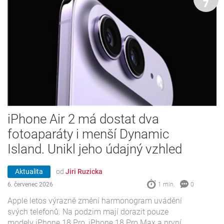
7
iPhone Air 2 má dostat dva
fotoaparáty i menší Dynamic
Island. Unikl jeho údajný vzhled
Aktualita
od
Jiri Ruzicka
6. červenec 2026
1 min.
0
Apple letos výrazně změní harmonogram uvádění
svých telefonů. Na podzim mají dorazit pouze
modely iPhone 18 Pro, iPhone 18 Pro Max a první ...