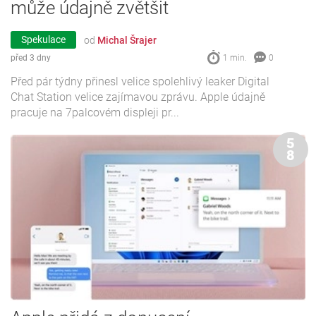
může údajně zvětšit
Spekulace
od
Michal Šrajer
před 3 dny
1 min.
0
Před pár týdny přinesl velice spolehlivý leaker Digital
Chat Station velice zajímavou zprávu. Apple údajně
pracuje na 7palcovém displeji pr...
5
8