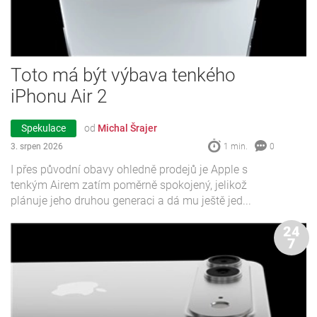
Toto má být výbava tenkého
iPhonu Air 2
Spekulace
od
Michal Šrajer
3. srpen 2026
1 min.
0
I přes původní obavy ohledně prodejů je Apple s
tenkým Airem zatím poměrně spokojený, jelikož
plánuje jeho druhou generaci a dá mu ještě jed...
24
7