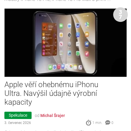
3
7
Apple věří ohebnému iPhonu
Ultra. Navýšil údajně výrobní
kapacity
Spekulace
od
Michal Šrajer
3. červenec 2026
1 min.
0