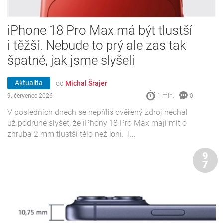
iPhone 18 Pro Max má být tlustší
i těžší. Nebude to prý ale zas tak
špatné, jak jsme slyšeli
Aktualita
od
Michal Šrajer
9. červenec 2026
1 min.
0
V posledních dnech se nepříliš ověřený zdroj nechal
už podruhé slyšet, že iPhony 18 Pro Max mají mít o
zhruba 2 mm tlustší tělo než loni. T...
9
7