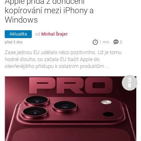
Apple přidá z donucení
kopírování mezi iPhony a
Windows
Aktualita
od
Michal Šrajer
před 3 dny
1 min.
0
Zase jednou EU udělalo něco pozitivního. Už je tomu
hodně dlouho, co začala EU tlačit Apple do
otevřenějšího přístupu k ostatním produktům ...
3
8