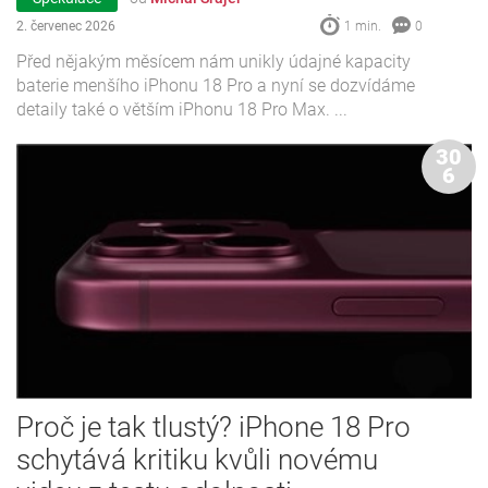
2. červenec 2026
1 min.
0
Před nějakým měsícem nám unikly údajné kapacity
baterie menšího iPhonu 18 Pro a nyní se dozvídáme
detaily také o větším iPhonu 18 Pro Max. ...
30
6
Proč je tak tlustý? iPhone 18 Pro
schytává kritiku kvůli novému