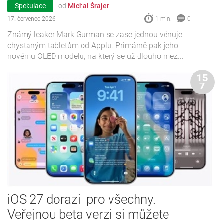
Spekulace
od
Michal Šrajer
17. červenec 2026
1 min.
0
Známý leaker Mark Gurman se zase jednou věnuje
chystaným tabletům od Applu. Primárně pak jeho
novému OLED modelu, na který se už dlouho mez...
15
7
iOS 27 dorazil pro všechny.
Veřejnou beta verzi si můžete