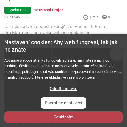
Spekulace
od
Michal Šrajer
23. červen 2026
1 min.
0
Už měsíce tvrdí spousta zdrojů, že iPhone 18 Pro a
Pro Max dostanou velké vylepšení hlavního
fotoaparátu v podobě proměnlivé clony. Díky to...
Nastavení cookies: Aby web fungoval, tak jak
ho znáte
23
6
Aby naše webové stránky fungovaly správně, našli jste na nich, co
hledáte, ušetřili spoustu času a nezobrazovaly se vám věci, které Vás
nezajímají, potřebujeme od Vás souhlas se zpracováním souborů cookies,
tj. malých souborů, které se ukládají ve vašem prohlížeči.
Odmítnout vše
Podrobné nastavení
Souhlasím
Zdroje se stále nechápou.