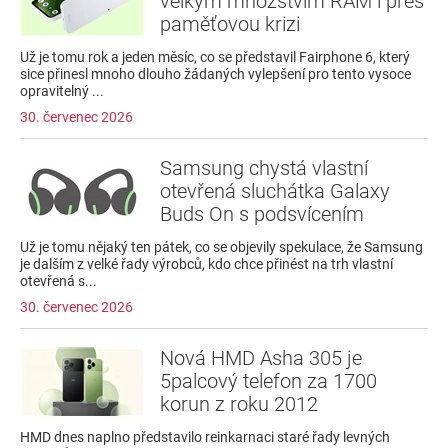
velkým množstvím RAM i přes
paměťovou krizi
Už je tomu rok a jeden měsíc, co se představil Fairphone 6, který
sice přinesl mnoho dlouho žádaných vylepšení pro tento vysoce
opravitelný ...
30. červenec 2026
Samsung chystá vlastní
otevřená sluchátka Galaxy
Buds On s podsvícením
Už je tomu nějaký ten pátek, co se objevily spekulace, že Samsung
je dalším z velké řady výrobců, kdo chce přinést na trh vlastní
otevřená s...
30. červenec 2026
Nová HMD Asha 305 je
5palcový telefon za 1700
korun z roku 2012
HMD dnes naplno představilo reinkarnaci staré řady levných