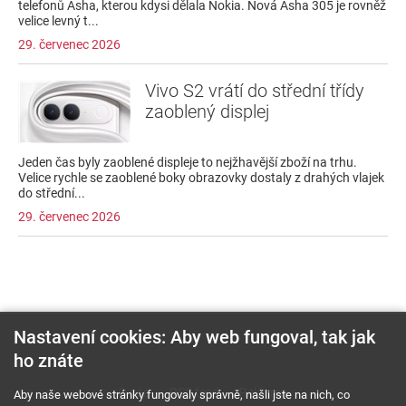
telefonů Asha, kterou kdysi dělala Nokia. Nová Asha 305 je rovněž
velice levný t...
29. červenec 2026
Vivo S2 vrátí do střední třídy
zaoblený displej
Jeden čas byly zaoblené displeje to nejžhavější zboží na trhu.
Velice rychle se zaoblené boky obrazovky dostaly z drahých vlajek
do střední...
29. červenec 2026
Nastavení cookies: Aby web fungoval, tak jak
ho znáte
O nás
RSS feed
Reklama
Aby naše webové stránky fungovaly správně, našli jste na nich, co