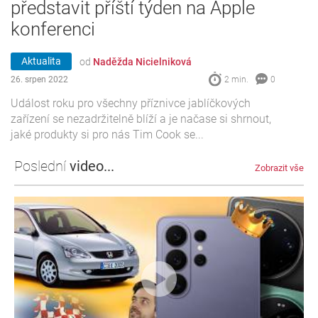
představit příští týden na Apple
konferenci
Aktualita
od
Naděžda Nicielniková
26. srpen 2022
2 min.
0
Událost roku pro všechny příznivce jablíčkových
zařízení se nezadržitelně blíží a je načase si shrnout,
jaké produkty si pro nás Tim Cook se...
Poslední
video...
Zobrazit vše