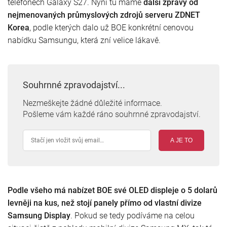
telefonech Galaxy S27. Nyní tu máme
další zprávy od
nejmenovaných průmyslových zdrojů serveru ZDNET
Korea
, podle kterých dalo už BOE konkrétní cenovou
nabídku Samsungu, která zní velice lákavě.
Souhrnné zpravodajství...
Nezmeškejte žádné důležité informace.
Pošleme vám každé ráno souhrnné zpravodajství.
A JE TO
Podle všeho má nabízet BOE své OLED displeje o 5 dolarů
levněji na kus, než stojí panely přímo od vlastní divize
Samsung Display
. Pokud se tedy podíváme na celou