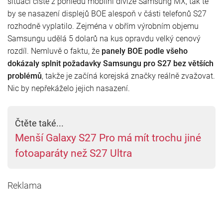
situaci čistě z pohledu mobilní divize Samsung MX, tak té
by se nasazení displejů BOE alespoň v části telefonů S27
rozhodně vyplatilo. Zejména v obřím výrobním objemu
Samsungu udělá 5 dolarů na kus opravdu velký cenový
rozdíl. Nemluvě o faktu, že
panely BOE podle všeho
dokázaly splnit požadavky Samsungu pro S27 bez větších
problémů
, takže je začíná korejská značky reálně zvažovat.
Nic by nepřekáželo jejich nasazení.
Čtěte také...
Menší Galaxy S27 Pro má mít trochu jiné
fotoaparáty než S27 Ultra
Reklama