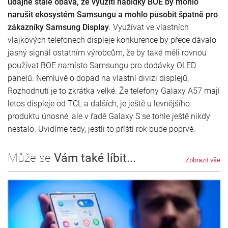
údajně stále obává, že využití nabídky BOE by mohlo
narušit ekosystém Samsungu a mohlo působit špatně pro
zákazníky Samsung Display
. Využívat ve vlastních
vlajkových telefonech displeje konkurence by přece dávalo
jasný signál ostatním výrobcům, že by také měli rovnou
používat BOE namísto Samsungu pro dodávky OLED
panelů. Nemluvě o dopad na vlastní divizi displejů.
Rozhodnutí je to zkrátka velké. Že telefony Galaxy A57 mají
letos displeje od TCL a dalších, je ještě u levnějšího
produktu únosné, ale v řadě Galaxy S se tohle ještě nikdy
nestalo. Uvidíme tedy, jestli to příští rok bude poprvé.
Může se
Vám také líbit...
Zobrazit vše