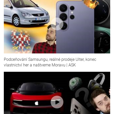
Podceňování Samsungu, reálné prodeje Ulter, konec
vlastnictví her a naštveme Moravu | ASK