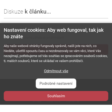
Diskuze
k článku...
0
komentářů
Nastavení cookies: Aby web fungoval, tak jak
ho znáte
Aby naše webové stránky fungovaly správně, našli jste na nich, co
PŘIHLÁSIT SE
hledáte, ušetřili spoustu času a nezobrazovaly se vám věci, které Vás
nezajímají, potřebujeme od Vás souhlas se zpracováním souborů cookies,
tj. malých souborů, které se ukládají ve vašem prohlížeči.
Odmítnout vše
Podrobné nastavení
Souhlasím
O nás
RSS feed
Reklama
Podmínky použití a ochrana soukromí
Cookies
Kariéra