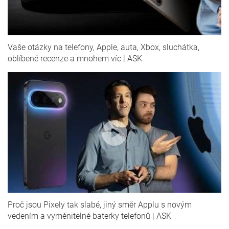
Vaše otázky na telefony, Apple, auta, Xbox, sluchátka,
oblíbené recenze a mnohem víc | ASK
Proč jsou Pixely tak slabé, jiný směr Applu s novým
vedením a vyměnitelné baterky telefonů | ASK