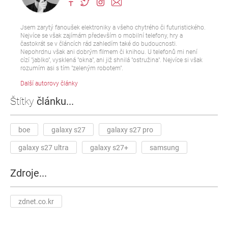
Jsem zarytý fanoušek elektroniky a všeho chytrého či futuristického.
Nejvíce se však zajímám především o mobilní telefony, hry a
častokrát se v článcích rád zahledím také do budoucnosti.
Nepohrdnu však ani dobrým filmem či knihou. U telefonů mi není
cízí "jablko", vysklená "okna", ani již shnilá "ostružina". Nejvíce si však
rozumím asi s tím "zeleným robotem".
Další autorovy články
Štítky
článku...
boe
galaxy s27
galaxy s27 pro
galaxy s27 ultra
galaxy s27+
samsung
Zdroje...
zdnet.co.kr