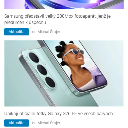
Samsung představil velký 200Mpx fotoaparát, jenž je
předurčen k úspěchu
Aktualita
od
Michal Šrajer
Unikají oficiální fotky Galaxy S26 FE ve všech barvách
Aktualita
od
Michal Šrajer