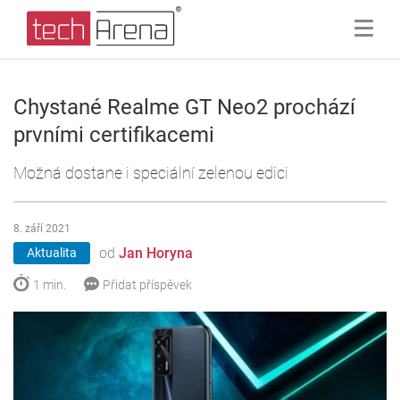
Chystané Realme GT Neo2 prochází
prvními certifikacemi
Možná dostane i speciální zelenou edici
8. září 2021
od
Jan Horyna
Aktualita
1 min.
Přidat příspěvek