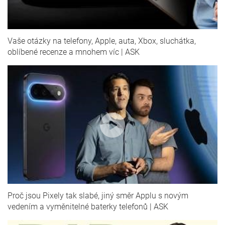
Vaše otázky na telefony, Apple, auta, Xbox, sluchátka,
oblíbené recenze a mnohem víc | ASK
Proč jsou Pixely tak slabé, jiný směr Applu s novým
vedením a vyměnitelné baterky telefonů | ASK