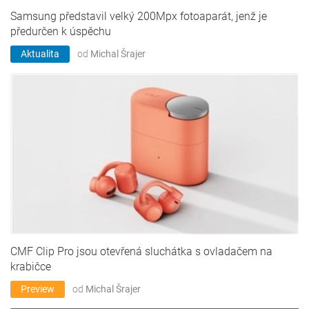
Samsung představil velký 200Mpx fotoaparát, jenž je
předurčen k úspěchu
Aktualita
od
Michal Šrajer
CMF Clip Pro jsou otevřená sluchátka s ovladačem na
krabičce
Preview
od
Michal Šrajer