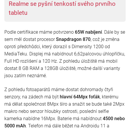
Realme se pyšní tenkostí svého prvního
tabletu
Podle certifikace máme potvrzeno
65W nabíjení
. Dále by se
sem měl dostat procesor
Snapdragon 870
, což je změna
oproti předchůdci, který dorazil s Dimensity 1200 od
MediaTeku. Displej má nabídnout 6,62palcovou úhlopříčku,
Full HD rozlišení a 120 Hz. Z pohledu úložiště má mobil
dostat 8 GB RAM a 128GB úložiště, možné další varianty
jsou zatím neznámé.
Z pohledu fotoaparátů máme dostat dohromady čtyři
senzory, na zádech má být
hlavní 64Mpx foťák
, kterému
má dělat společnost 8Mpx šíro a snažit se bude také 2Mpx
makro nebo senzor hloubky ostrosti, poslední selfie
kamerka nabídne 16Mpx. Baterie má nabídnout
4500 nebo
5000 mAh
. Telefon má dále běžet na Androidu 11 a