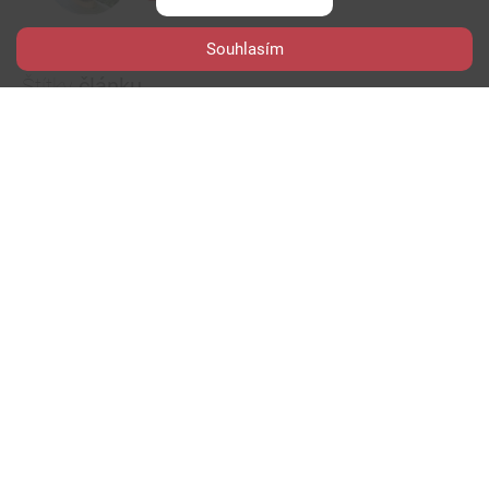
Souhlasím
Další autorovy články
Štítky
článku...
realme
realme gt
realme gt neo2
snapdragon 870
Zdroje...
GSMArena
GizChina
Diskuze
k článku...
0
komentářů