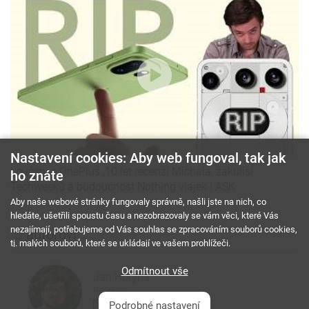
Nastavení cookies: Aby web fungoval, tak jak
Loučení s OnePlus ,10 let recenzí Michala, zakulisí
ho znáte
Techweeků a budoucnost Nothing vlajek | ASK
Aby naše webové stránky fungovaly správně, našli jste na nich, co
hledáte, ušetřili spoustu času a nezobrazovaly se vám věci, které Vás
nezajímají, potřebujeme od Vás souhlas se zpracováním souborů cookies,
O
autorovi...
tj. malých souborů, které se ukládají ve vašem prohlížeči.
Odmítnout vše
Jan Horyna
Redaktor
Podrobné nastavení