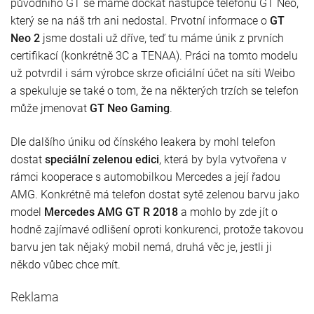
původního GT se máme dočkat nástupce telefonu GT Neo,
který se na náš trh ani nedostal. Prvotní informace o
GT
Neo 2
jsme dostali už dříve, teď tu máme únik z prvních
certifikací (konkrétně 3C a TENAA). Práci na tomto modelu
už potvrdil i sám výrobce skrze oficiální účet na síti Weibo
a spekuluje se také o tom, že na některých trzích se telefon
může jmenovat
GT Neo Gaming
.
Dle dalšího úniku od čínského leakera by mohl telefon
dostat
speciální zelenou edici
, která by byla vytvořena v
rámci kooperace s automobilkou Mercedes a její řadou
AMG. Konkrétně má telefon dostat sytě zelenou barvu jako
model
Mercedes AMG GT R 2018
a mohlo by zde jít o
hodně zajímavé odlišení oproti konkurenci, protože takovou
barvu jen tak nějaký mobil nemá, druhá věc je, jestli ji
někdo vůbec chce mít.
Reklama