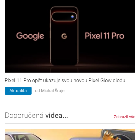
Pixel 11 Pro opět ukazuje svou novou Pixel Glow diodu
Aktualita
od
Michal Šrajer
Doporučená
videa...
Zobrazit vše