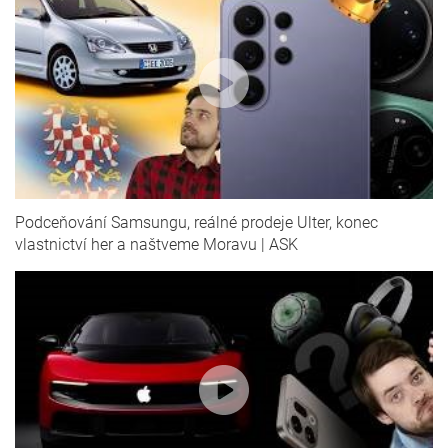
Podceňování Samsungu, reálné prodeje Ulter, konec
vlastnictví her a naštveme Moravu | ASK