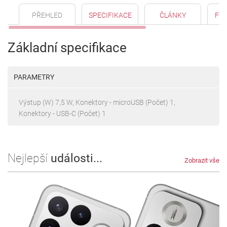
PŘEHLED
SPECIFIKACE
ČLÁNKY
FO
Základní specifikace
PARAMETRY
Výstup (W) 7,5 W, Konektory - microUSB (Počet) 1,
Konektory - USB-C (Počet) 1
Nejlepší
události...
Zobrazit vše