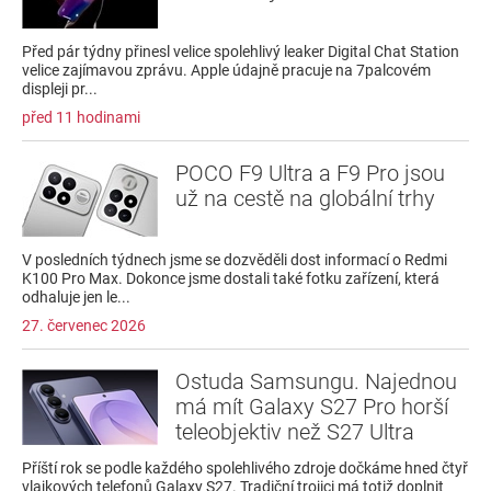
Před pár týdny přinesl velice spolehlivý leaker Digital Chat Station
velice zajímavou zprávu. Apple údajně pracuje na 7palcovém
displeji pr...
před 11 hodinami
POCO F9 Ultra a F9 Pro jsou
už na cestě na globální trhy
V posledních týdnech jsme se dozvěděli dost informací o Redmi
K100 Pro Max. Dokonce jsme dostali také fotku zařízení, která
odhaluje jen le...
27. červenec 2026
Ostuda Samsungu. Najednou
má mít Galaxy S27 Pro horší
teleobjektiv než S27 Ultra
Příští rok se podle každého spolehlivého zdroje dočkáme hned čtyř
vlajkových telefonů Galaxy S27. Tradiční trojici má totiž doplnit