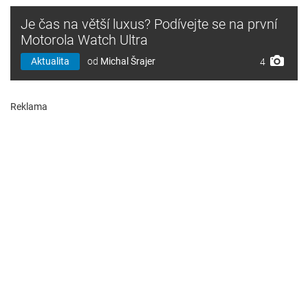
Je čas na větší luxus? Podívejte se na první
Motorola Watch Ultra
Aktualita
od
Michal Šrajer
4
Reklama