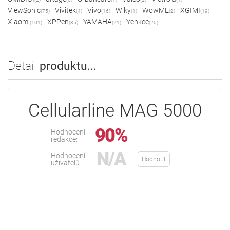
ViewSonic
Vivitek
Vivo
Wiky
WowME
XGIMI
(75)
(4)
(16)
(1)
(2)
(19)
Xiaomi
XPPen
YAMAHA
Yenkee
(101)
(35)
(21)
(25)
Detail
produktu...
Cellularline MAG 5000
90%
Hodnocení
redakce:
N/A
Hodnocení
Hodnotit
uživatelů: