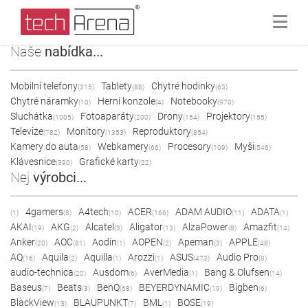
Naše
nabídka...
Mobilní telefony
Tablety
Chytré hodinky
(315)
(88)
(63)
Chytré náramky
Herní konzole
Notebooky
(10)
(4)
(970)
Sluchátka
Fotoaparáty
Drony
Projektory
(1005)
(200)
(154)
(155)
Televize
Monitory
Reproduktory
(782)
(1353)
(854)
Kamery do auta
Webkamery
Procesory
Myši
(58)
(66)
(109)
(546)
Klávesnice
Grafické karty
(390)
(22)
Nej
výrobci...
4gamers
A4tech
ACER
ADAM AUDIO
ADATA
(1)
(8)
(10)
(166)
(11)
(1)
AKAI
AKG
Alcatel
Aligator
AlzaPower
Amazfit
(19)
(2)
(3)
(13)
(8)
(14)
Anker
AOC
Aodin
AOPEN
Apeman
APPLE
(20)
(81)
(1)
(2)
(3)
(48)
AQ
Aquila
Aquilla
Arozzi
ASUS
Audio Pro
(16)
(2)
(1)
(1)
(473)
(8)
audio-technica
Ausdom
AverMedia
Bang & Olufsen
(20)
(6)
(1)
(14)
Baseus
Beats
BenQ
BEYERDYNAMIC
Bigben
(7)
(3)
(68)
(19)
(6)
BlackView
BLAUPUNKT
BML
BOSE
(13)
(7)
(1)
(19)