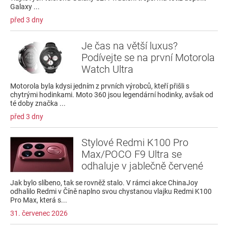
Galaxy ...
před 3 dny
Je čas na větší luxus?
Podívejte se na první Motorola
Watch Ultra
Motorola byla kdysi jedním z prvních výrobců, kteří přišli s
chytrými hodinkami. Moto 360 jsou legendární hodinky, avšak od
té doby značka ...
před 3 dny
Stylové Redmi K100 Pro
Max/POCO F9 Ultra se
odhaluje v jablečně červené
Jak bylo slíbeno, tak se rovněž stalo. V rámci akce ChinaJoy
odhalilo Redmi v Číně naplno svou chystanou vlajku Redmi K100
Pro Max, která s...
31. červenec 2026