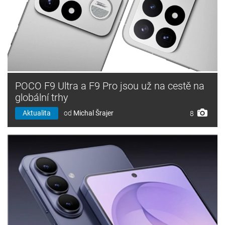
POCO F9 Ultra a F9 Pro jsou už na cestě na
globální trhy
Aktualita
od
Michal Šrajer
8