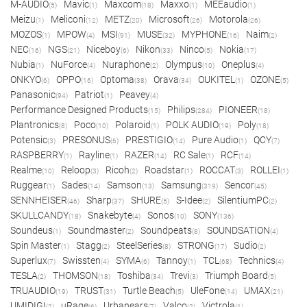
M-AUDIO
Mavic
Maxcom
Maxxo
MEEaudio
(5)
(1)
(18)
(1)
(1)
Meizu
Meliconi
METZ
Microsoft
Motorola
(1)
(12)
(20)
(26)
(26)
MOZOS
MPOW
MSI
MUSE
MYPHONE
Naim
(1)
(4)
(91)
(32)
(16)
(2)
NEC
NGS
Niceboy
Nikon
Ninco
Nokia
(16)
(21)
(6)
(33)
(5)
(17)
Nubia
NuForce
Nuraphone
Olympus
Oneplus
(1)
(4)
(2)
(10)
(4)
ONKYO
OPPO
Optoma
Orava
OUKITEL
OZONE
(6)
(16)
(38)
(34)
(1)
(5)
Panasonic
Patriot
Peavey
(94)
(1)
(4)
Performance Designed Products
Philips
PIONEER
(15)
(284)
(18)
Plantronics
Poco
Polaroid
POLK AUDIO
Poly
(8)
(10)
(1)
(19)
(18)
Potensic
PRESONUS
PRESTIGIO
Pure Audio
QCY
(3)
(6)
(14)
(1)
(7)
RASPBERRY
Rayline
RAZER
RC Sale
RCF
(1)
(1)
(14)
(1)
(14)
Realme
Reloop
Ricoh
Roadstar
ROCCAT
ROLLEI
(10)
(3)
(2)
(1)
(3)
(1)
Ruggear
Sades
Samson
Samsung
Sencor
(1)
(14)
(13)
(319)
(45)
SENNHEISER
Sharp
SHURE
S-Idee
SilentiumPC
(46)
(37)
(5)
(2)
(2)
SKULLCANDY
Snakebyte
Sonos
SONY
(18)
(4)
(10)
(136)
Soundeus
Soundmaster
Soundpeats
SOUNDSATION
(1)
(2)
(8)
(4)
Spin Master
Stagg
SteelSeries
STRONG
Sudio
(1)
(2)
(8)
(17)
(2)
Superlux
Swissten
SYMA
Tannoy
TCL
Technics
(7)
(4)
(6)
(1)
(68)
(4)
TESLA
THOMSON
Toshiba
Trevi
Triumph Board
(2)
(18)
(34)
(3)
(5)
TRUAUDIO
TRUST
Turtle Beach
UleFone
UMAX
(19)
(31)
(5)
(14)
(21)
UMIDIGI
uRage
Urbanears
Valco
Victrola
(2)
(6)
(7)
(2)
(1)