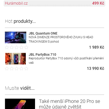
Hurámobil.cz
499 Kč
Hot
produkty...
JBL Quantum ONE
NOVÁ DIMENZE PROSTOROVÉHO ZVUKU S HEAD
TRACKINGEM S pohod
1 989 Kč
JBL PartyBox 710
Reproduktor PartyBox 710 odolný vůči postříkání přemění
vaši
13 990 Kč
Musíte
vidět...
Také menší iPhone 20 Pro se
může údajně zvětšit