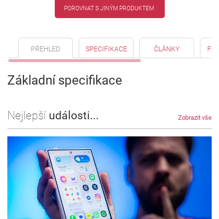
POROVNAT S JINÝM PRODUKTEM
PŘEHLED
SPECIFIKACE
ČLÁNKY
FO
Základní specifikace
Nejlepší
události...
Zobrazit vše