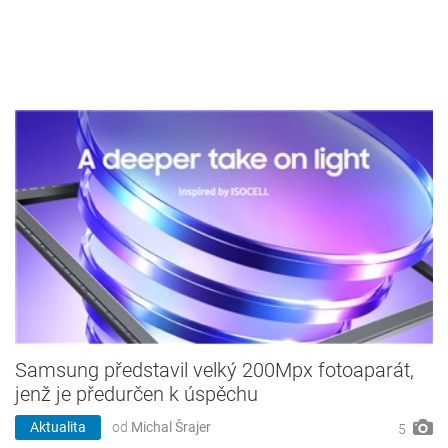
Samsung představil velký 200Mpx fotoaparát,
jenž je předurčen k úspěchu
Aktualita
od
Michal Šrajer
5