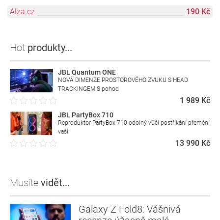
Alza.cz
190 Kč
Hot
produkty...
JBL Quantum ONE
NOVÁ DIMENZE PROSTOROVÉHO ZVUKU S HEAD
TRACKINGEM S pohod
1 989 Kč
JBL PartyBox 710
Reproduktor PartyBox 710 odolný vůči postříkání přemění
vaši
13 990 Kč
Musíte
vidět...
Galaxy Z Fold8: Vášnivá