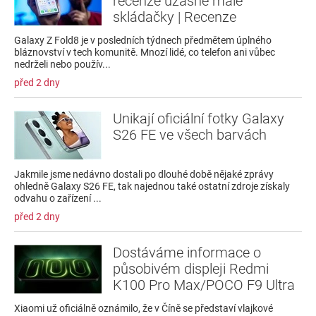
recenze úžasně malé
skládačky | Recenze
Galaxy Z Fold8 je v posledních týdnech předmětem úplného
bláznovství v tech komunitě. Mnozí lidé, co telefon ani vůbec
nedrželi nebo použív...
před 2 dny
Unikají oficiální fotky Galaxy
S26 FE ve všech barvách
Jakmile jsme nedávno dostali po dlouhé době nějaké zprávy
ohledně Galaxy S26 FE, tak najednou také ostatní zdroje získaly
odvahu o zařízení ...
před 2 dny
Dostáváme informace o
působivém displeji Redmi
K100 Pro Max/POCO F9 Ultra
Xiaomi už oficiálně oznámilo, že v Číně se představí vlajkové