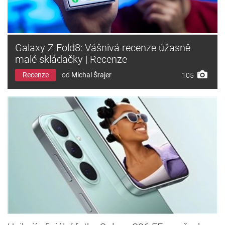
Galaxy Z Fold8: Vášnivá recenze úžasně
malé skládačky | Recenze
Recenze
od
Michal Šrajer
105