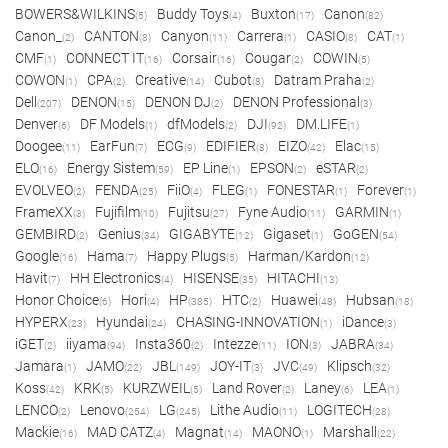
BOWERS&WILKINS
Buddy Toys
Buxton
Canon
(5)
(4)
(17)
(82)
Canon_
CANTON
Canyon
Carrera
CASIO
CAT
(2)
(8)
(11)
(1)
(8)
(1)
CMF
CONNECT IT
Corsair
Cougar
COWIN
(1)
(16)
(16)
(2)
(5)
COWON
CPA
Creative
Cubot
Datram Praha
(1)
(2)
(14)
(8)
(2)
Dell
DENON
DENON DJ
DENON Professional
(207)
(15)
(2)
(3)
Denver
DF Models
dfModels
DJI
DM.LIFE
(6)
(1)
(2)
(92)
(1)
Doogee
EarFun
ECG
EDIFIER
EIZO
Elac
(11)
(7)
(9)
(8)
(42)
(15)
ELO
Energy Sistem
EP Line
EPSON
eSTAR
(16)
(59)
(1)
(2)
(2)
EVOLVEO
FENDA
FiiO
FLEG
FONESTAR
Forever
(2)
(25)
(4)
(1)
(1)
(1)
FrameXX
Fujifilm
Fujitsu
Fyne Audio
GARMIN
(3)
(10)
(27)
(11)
(1)
GEMBIRD
Genius
GIGABYTE
Gigaset
GoGEN
(2)
(34)
(12)
(1)
(54)
Google
Hama
Happy Plugs
Harman/Kardon
(16)
(7)
(5)
(12)
Havit
HH Electronics
HISENSE
HITACHI
(7)
(4)
(35)
(13)
Honor Choice
Hori
HP
HTC
Huawei
Hubsan
(6)
(4)
(385)
(2)
(48)
(18)
HYPERX
Hyundai
CHASING-INNOVATION
iDance
(23)
(24)
(1)
(3)
iGET
iiyama
Insta360
Intezze
ION
JABRA
(2)
(94)
(2)
(11)
(3)
(34)
Jamara
JAMO
JBL
JOY-IT
JVC
Klipsch
(1)
(22)
(149)
(3)
(49)
(32)
Koss
KRK
KURZWEIL
Land Rover
Laney
LEA
(42)
(5)
(5)
(2)
(6)
(1)
LENCO
Lenovo
LG
Lithe Audio
LOGITECH
(2)
(254)
(245)
(11)
(28)
Mackie
MAD CATZ
Magnat
MAONO
Marshall
(16)
(4)
(14)
(1)
(22)