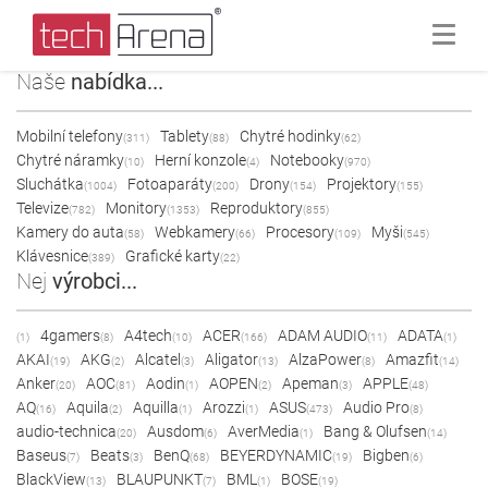
Naše
nabídka...
Mobilní telefony
Tablety
Chytré hodinky
(311)
(88)
(62)
Chytré náramky
Herní konzole
Notebooky
(10)
(4)
(970)
Sluchátka
Fotoaparáty
Drony
Projektory
(1004)
(200)
(154)
(155)
Televize
Monitory
Reproduktory
(782)
(1353)
(855)
Kamery do auta
Webkamery
Procesory
Myši
(58)
(66)
(109)
(545)
Klávesnice
Grafické karty
(389)
(22)
Nej
výrobci...
4gamers
A4tech
ACER
ADAM AUDIO
ADATA
(1)
(8)
(10)
(166)
(11)
(1)
AKAI
AKG
Alcatel
Aligator
AlzaPower
Amazfit
(19)
(2)
(3)
(13)
(8)
(14)
Anker
AOC
Aodin
AOPEN
Apeman
APPLE
(20)
(81)
(1)
(2)
(3)
(48)
AQ
Aquila
Aquilla
Arozzi
ASUS
Audio Pro
(16)
(2)
(1)
(1)
(473)
(8)
audio-technica
Ausdom
AverMedia
Bang & Olufsen
(20)
(6)
(1)
(14)
Baseus
Beats
BenQ
BEYERDYNAMIC
Bigben
(7)
(3)
(68)
(19)
(6)
BlackView
BLAUPUNKT
BML
BOSE
(13)
(7)
(1)
(19)