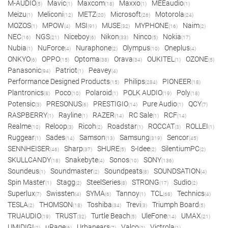
M-AUDIO
Mavic
Maxcom
Maxxo
MEEaudio
(5)
(1)
(18)
(1)
(1)
Meizu
Meliconi
METZ
Microsoft
Motorola
(1)
(12)
(20)
(26)
(24)
MOZOS
MPOW
MSI
MUSE
MYPHONE
Naim
(1)
(4)
(91)
(32)
(16)
(2)
NEC
NGS
Niceboy
Nikon
Ninco
Nokia
(16)
(21)
(6)
(33)
(5)
(17)
Nubia
NuForce
Nuraphone
Olympus
Oneplus
(1)
(4)
(2)
(10)
(4)
ONKYO
OPPO
Optoma
Orava
OUKITEL
OZONE
(6)
(15)
(38)
(34)
(1)
(5)
Panasonic
Patriot
Peavey
(94)
(1)
(4)
Performance Designed Products
Philips
PIONEER
(15)
(284)
(18)
Plantronics
Poco
Polaroid
POLK AUDIO
Poly
(8)
(10)
(1)
(19)
(18)
Potensic
PRESONUS
PRESTIGIO
Pure Audio
QCY
(3)
(6)
(14)
(1)
(7)
RASPBERRY
Rayline
RAZER
RC Sale
RCF
(1)
(1)
(14)
(1)
(14)
Realme
Reloop
Ricoh
Roadstar
ROCCAT
ROLLEI
(10)
(3)
(2)
(1)
(3)
(1)
Ruggear
Sades
Samson
Samsung
Sencor
(1)
(14)
(13)
(319)
(45)
SENNHEISER
Sharp
SHURE
S-Idee
SilentiumPC
(46)
(37)
(5)
(2)
(2)
SKULLCANDY
Snakebyte
Sonos
SONY
(18)
(4)
(10)
(136)
Soundeus
Soundmaster
Soundpeats
SOUNDSATION
(1)
(2)
(8)
(4)
Spin Master
Stagg
SteelSeries
STRONG
Sudio
(1)
(2)
(8)
(17)
(2)
Superlux
Swissten
SYMA
Tannoy
TCL
Technics
(7)
(4)
(6)
(1)
(68)
(4)
TESLA
THOMSON
Toshiba
Trevi
Triumph Board
(2)
(18)
(34)
(3)
(5)
TRUAUDIO
TRUST
Turtle Beach
UleFone
UMAX
(19)
(32)
(5)
(14)
(21)
UMIDIGI
uRage
Urbanears
Valco
Victrola
(2)
(6)
(7)
(2)
(1)