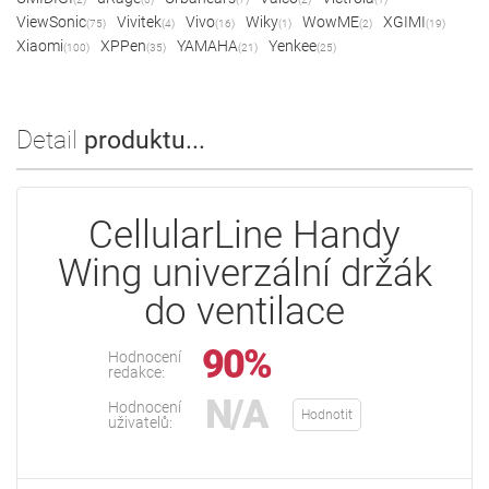
ViewSonic
Vivitek
Vivo
Wiky
WowME
XGIMI
(75)
(4)
(16)
(1)
(2)
(19)
Xiaomi
XPPen
YAMAHA
Yenkee
(100)
(35)
(21)
(25)
Detail
produktu...
CellularLine Handy
Wing univerzální držák
do ventilace
90%
Hodnocení
redakce:
N/A
Hodnocení
Hodnotit
uživatelů: