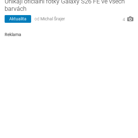
Unikají oficiální fotky Galaxy S26 FE ve všech
barvách
Aktualita
od
Michal Šrajer
4
Reklama