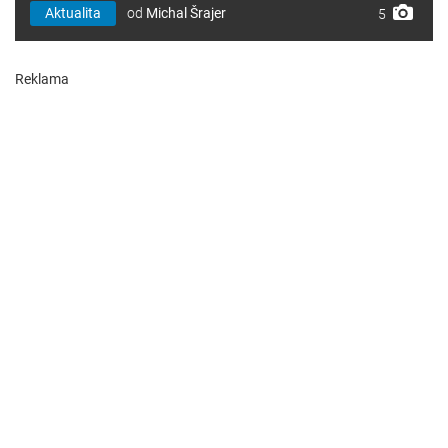
Aktualita
od
Michal Šrajer
5
Reklama