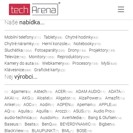
Naše
nabídka...
Mobilní telefony
Tablety
Chytré hodinky
(311)
(88)
(62)
Chytré náramky
Herní konzole
Notebooky
(10)
(4)
(970)
Sluchátka
Fotoaparáty
Drony
Projektory
(1004)
(200)
(154)
(155)
Televize
Monitory
Reproduktory
(782)
(1353)
(855)
Kamery do auta
Webkamery
Procesory
Myši
(58)
(66)
(109)
(545)
Klávesnice
Grafické karty
(389)
(22)
Nej
výrobci...
4gamers
A4tech
ACER
ADAM AUDIO
ADATA
(1)
(8)
(10)
(166)
(11)
(1)
AKAI
AKG
Alcatel
Aligator
AlzaPower
Amazfit
(19)
(2)
(3)
(13)
(8)
(14)
Anker
AOC
Aodin
AOPEN
Apeman
APPLE
(20)
(81)
(1)
(2)
(3)
(48)
AQ
Aquila
Aquilla
Arozzi
ASUS
Audio Pro
(16)
(2)
(1)
(1)
(473)
(8)
audio-technica
Ausdom
AverMedia
Bang & Olufsen
(20)
(6)
(1)
(14)
Baseus
Beats
BenQ
BEYERDYNAMIC
Bigben
(7)
(3)
(68)
(19)
(6)
BlackView
BLAUPUNKT
BML
BOSE
(13)
(7)
(1)
(19)