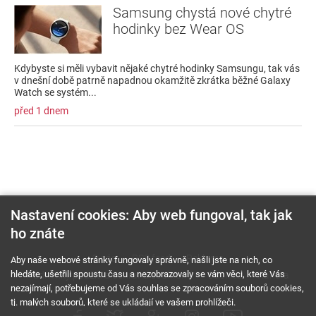
Samsung chystá nové chytré
hodinky bez Wear OS
Kdybyste si měli vybavit nějaké chytré hodinky Samsungu, tak vás
v dnešní době patrně napadnou okamžitě zkrátka běžné Galaxy
Watch se systém...
před 1 dnem
Nastavení cookies: Aby web fungoval, tak jak
ho znáte
O nás
RSS feed
Reklama
Aby naše webové stránky fungovaly správně, našli jste na nich, co
hledáte, ušetřili spoustu času a nezobrazovaly se vám věci, které Vás
Podmínky použití a ochrana soukromí
Cookies
Kariéra
nezajímají, potřebujeme od Vás souhlas se zpracováním souborů cookies,
tj. malých souborů, které se ukládají ve vašem prohlížeči.