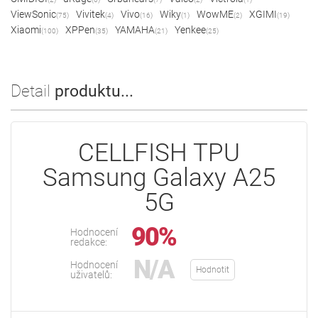
ViewSonic
Vivitek
Vivo
Wiky
WowME
XGIMI
(75)
(4)
(16)
(1)
(2)
(19)
Xiaomi
XPPen
YAMAHA
Yenkee
(100)
(35)
(21)
(25)
Detail
produktu...
CELLFISH TPU
Samsung Galaxy A25
5G
90%
Hodnocení
redakce:
N/A
Hodnocení
Hodnotit
uživatelů: