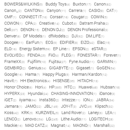
BOWERS&WILKINS
Buddy Toys
Buxton
Canon
(5)
(4)
(17)
(82)
Canon_
CANTON
Canyon
Carrera
CASIO
CAT
(2)
(8)
(11)
(1)
(8)
(1)
CMF
CONNECT IT
Corsair
Cougar
COWIN
(1)
(16)
(16)
(2)
(5)
COWON
CPA
Creative
Cubot
Datram Praha
(1)
(2)
(14)
(8)
(2)
Dell
DENON
DENON DJ
DENON Professional
(207)
(15)
(2)
(3)
Denver
DF Models
dfModels
DJI
DM.LIFE
(6)
(1)
(2)
(92)
(1)
Doogee
EarFun
ECG
EDIFIER
EIZO
Elac
(11)
(7)
(9)
(8)
(42)
(15)
ELO
Energy Sistem
EP Line
EPSON
eSTAR
(16)
(59)
(1)
(2)
(2)
EVOLVEO
FENDA
FiiO
FLEG
FONESTAR
Forever
(2)
(25)
(4)
(1)
(1)
(1)
FrameXX
Fujifilm
Fujitsu
Fyne Audio
GARMIN
(3)
(10)
(27)
(11)
(1)
GEMBIRD
Genius
GIGABYTE
Gigaset
GoGEN
(2)
(34)
(12)
(1)
(54)
Google
Hama
Happy Plugs
Harman/Kardon
(16)
(7)
(5)
(12)
Havit
HH Electronics
HISENSE
HITACHI
(7)
(4)
(35)
(13)
Honor Choice
Hori
HP
HTC
Huawei
Hubsan
(6)
(4)
(385)
(2)
(48)
(18)
HYPERX
Hyundai
CHASING-INNOVATION
iDance
(23)
(24)
(1)
(3)
iGET
iiyama
Insta360
Intezze
ION
JABRA
(2)
(94)
(2)
(11)
(3)
(34)
Jamara
JAMO
JBL
JOY-IT
JVC
Klipsch
(1)
(22)
(149)
(3)
(49)
(32)
Koss
KRK
KURZWEIL
Land Rover
Laney
LEA
(42)
(5)
(5)
(2)
(6)
(1)
LENCO
Lenovo
LG
Lithe Audio
LOGITECH
(2)
(254)
(245)
(11)
(28)
Mackie
MAD CATZ
Magnat
MAONO
Marshall
(16)
(4)
(14)
(1)
(22)