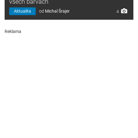
všech barvách
Aktualita
od
Michal Šrajer
4
Reklama