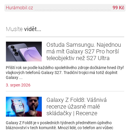
Hurámobil.cz
99 Kč
Musíte
vidět...
Ostuda Samsungu. Najednou
má mít Galaxy S27 Pro horší
teleobjektiv než S27 Ultra
Příští rok se podle každého spolehlivého zdroje dočkáme hned čtyř
vlajkových telefonů Galaxy S27. Tradiční trojici má totiž doplnit
Galaxy ...
3. srpen 2026
Galaxy Z Fold8: Vášnivá
recenze úžasně malé
skládačky | Recenze
Galaxy Z Fold8 je v posledních týdnech předmětem úplného
bláznovství v tech komunitě. Mnozí lidé, co telefon ani vůbec