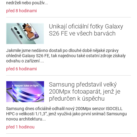
nedrželi nebo použív...
před 8 hodinami
Unikají oficiální fotky Galaxy
S26 FE ve všech barvách
Jakmile jsme nedávno dostali po dlouhé době nějaké zprávy
ohledně Galaxy S26 FE, tak najednou také ostatní zdroje získaly
odvahu o zařízení ...
před 6 hodinami
Samsung představil velký
200Mpx fotoaparát, jenž je
předurčen k úspěchu
Samsung dnes oficiálně odhalil nový 200Mpx senzor ISOCELL
HPC o velikosti 1/1,3”, jenž využívá jako první snímač Samsungu
novou architekturu...
před 1 hodinou