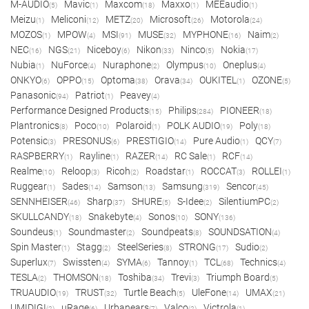
M-AUDIO
Mavic
Maxcom
Maxxo
MEEaudio
(5)
(1)
(18)
(1)
(1)
Meizu
Meliconi
METZ
Microsoft
Motorola
(1)
(12)
(20)
(26)
(24)
MOZOS
MPOW
MSI
MUSE
MYPHONE
Naim
(1)
(4)
(91)
(32)
(16)
(2)
NEC
NGS
Niceboy
Nikon
Ninco
Nokia
(16)
(21)
(6)
(33)
(5)
(17)
Nubia
NuForce
Nuraphone
Olympus
Oneplus
(1)
(4)
(2)
(10)
(4)
ONKYO
OPPO
Optoma
Orava
OUKITEL
OZONE
(6)
(15)
(38)
(34)
(1)
(5)
Panasonic
Patriot
Peavey
(94)
(1)
(4)
Performance Designed Products
Philips
PIONEER
(15)
(284)
(18)
Plantronics
Poco
Polaroid
POLK AUDIO
Poly
(8)
(10)
(1)
(19)
(18)
Potensic
PRESONUS
PRESTIGIO
Pure Audio
QCY
(3)
(6)
(14)
(1)
(7)
RASPBERRY
Rayline
RAZER
RC Sale
RCF
(1)
(1)
(14)
(1)
(14)
Realme
Reloop
Ricoh
Roadstar
ROCCAT
ROLLEI
(10)
(3)
(2)
(1)
(3)
(1)
Ruggear
Sades
Samson
Samsung
Sencor
(1)
(14)
(13)
(319)
(45)
SENNHEISER
Sharp
SHURE
S-Idee
SilentiumPC
(46)
(37)
(5)
(2)
(2)
SKULLCANDY
Snakebyte
Sonos
SONY
(18)
(4)
(10)
(136)
Soundeus
Soundmaster
Soundpeats
SOUNDSATION
(1)
(2)
(8)
(4)
Spin Master
Stagg
SteelSeries
STRONG
Sudio
(1)
(2)
(8)
(17)
(2)
Superlux
Swissten
SYMA
Tannoy
TCL
Technics
(7)
(4)
(6)
(1)
(68)
(4)
TESLA
THOMSON
Toshiba
Trevi
Triumph Board
(2)
(18)
(34)
(3)
(5)
TRUAUDIO
TRUST
Turtle Beach
UleFone
UMAX
(19)
(32)
(5)
(14)
(21)
UMIDIGI
uRage
Urbanears
Valco
Victrola
(2)
(6)
(7)
(2)
(1)