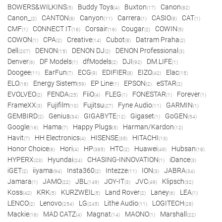
BOWERS&WILKINS
Buddy Toys
Buxton
Canon
(5)
(4)
(17)
(82)
Canon_
CANTON
Canyon
Carrera
CASIO
CAT
(2)
(8)
(11)
(1)
(8)
(1)
CMF
CONNECT IT
Corsair
Cougar
COWIN
(1)
(16)
(16)
(2)
(5)
COWON
CPA
Creative
Cubot
Datram Praha
(1)
(2)
(14)
(8)
(2)
Dell
DENON
DENON DJ
DENON Professional
(207)
(15)
(2)
(3)
Denver
DF Models
dfModels
DJI
DM.LIFE
(6)
(1)
(2)
(92)
(1)
Doogee
EarFun
ECG
EDIFIER
EIZO
Elac
(11)
(7)
(9)
(8)
(42)
(15)
ELO
Energy Sistem
EP Line
EPSON
eSTAR
(16)
(59)
(1)
(2)
(2)
EVOLVEO
FENDA
FiiO
FLEG
FONESTAR
Forever
(2)
(25)
(4)
(1)
(1)
(1)
FrameXX
Fujifilm
Fujitsu
Fyne Audio
GARMIN
(3)
(10)
(27)
(11)
(1)
GEMBIRD
Genius
GIGABYTE
Gigaset
GoGEN
(2)
(34)
(12)
(1)
(54)
Google
Hama
Happy Plugs
Harman/Kardon
(16)
(7)
(5)
(12)
Havit
HH Electronics
HISENSE
HITACHI
(7)
(4)
(35)
(13)
Honor Choice
Hori
HP
HTC
Huawei
Hubsan
(6)
(4)
(385)
(2)
(49)
(18)
HYPERX
Hyundai
CHASING-INNOVATION
iDance
(23)
(24)
(1)
(3)
iGET
iiyama
Insta360
Intezze
ION
JABRA
(2)
(94)
(2)
(11)
(3)
(34)
Jamara
JAMO
JBL
JOY-IT
JVC
Klipsch
(1)
(22)
(149)
(3)
(49)
(32)
Koss
KRK
KURZWEIL
Land Rover
Laney
LEA
(42)
(5)
(5)
(2)
(6)
(1)
LENCO
Lenovo
LG
Lithe Audio
LOGITECH
(2)
(254)
(245)
(11)
(28)
Mackie
MAD CATZ
Magnat
MAONO
Marshall
(16)
(4)
(14)
(1)
(22)