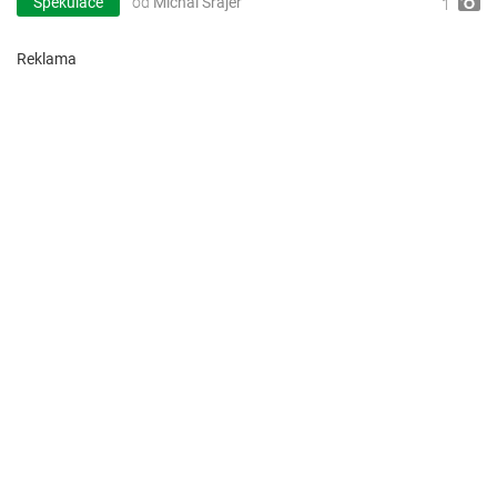
Spekulace
od
Michal Šrajer
1
Reklama