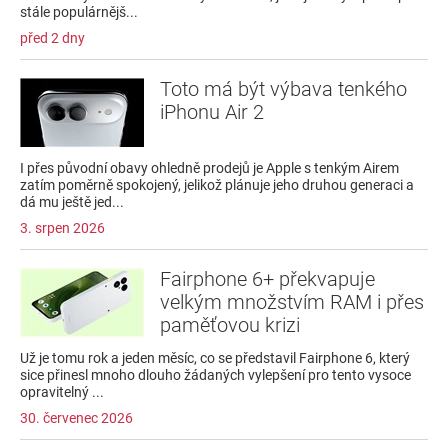
stále populárnějš...
před 2 dny
Toto má být výbava tenkého
iPhonu Air 2
I přes původní obavy ohledně prodejů je Apple s tenkým Airem
zatím poměrně spokojený, jelikož plánuje jeho druhou generaci a
dá mu ještě jed...
3. srpen 2026
Fairphone 6+ překvapuje
velkým množstvím RAM i přes
paměťovou krizi
Už je tomu rok a jeden měsíc, co se představil Fairphone 6, který
sice přinesl mnoho dlouho žádaných vylepšení pro tento vysoce
opravitelný ...
30. červenec 2026