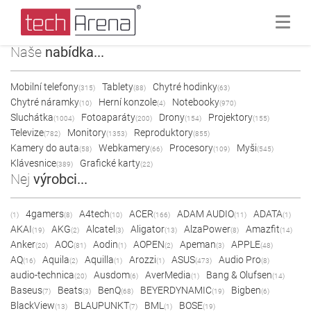
Naše
nabídka...
Mobilní telefony
Tablety
Chytré hodinky
(315)
(88)
(63)
Chytré náramky
Herní konzole
Notebooky
(10)
(4)
(970)
Sluchátka
Fotoaparáty
Drony
Projektory
(1004)
(200)
(154)
(155)
Televize
Monitory
Reproduktory
(782)
(1353)
(855)
Kamery do auta
Webkamery
Procesory
Myši
(58)
(66)
(109)
(545)
Klávesnice
Grafické karty
(389)
(22)
Nej
výrobci...
4gamers
A4tech
ACER
ADAM AUDIO
ADATA
(1)
(8)
(10)
(166)
(11)
(1)
AKAI
AKG
Alcatel
Aligator
AlzaPower
Amazfit
(19)
(2)
(3)
(13)
(8)
(14)
Anker
AOC
Aodin
AOPEN
Apeman
APPLE
(20)
(81)
(1)
(2)
(3)
(48)
AQ
Aquila
Aquilla
Arozzi
ASUS
Audio Pro
(16)
(2)
(1)
(1)
(473)
(8)
audio-technica
Ausdom
AverMedia
Bang & Olufsen
(20)
(6)
(1)
(14)
Baseus
Beats
BenQ
BEYERDYNAMIC
Bigben
(7)
(3)
(68)
(19)
(6)
BlackView
BLAUPUNKT
BML
BOSE
(13)
(7)
(1)
(19)