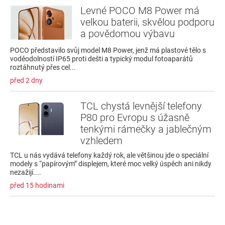
Levné POCO M8 Power má
velkou baterii, skvělou podporu
a povědomou výbavu
POCO představilo svůj model M8 Power, jenž má plastové tělo s
voděodolností IP65 proti dešti a typický modul fotoaparátů
roztáhnutý přes cel...
před 2 dny
TCL chystá levnější telefony
P80 pro Evropu s úžasně
tenkými rámečky a jablečným
vzhledem
TCL u nás vydává telefony každý rok, ale většinou jde o speciální
modely s “papírovým” displejem, které moc velký úspěch ani nikdy
nezažijí....
před 15 hodinami