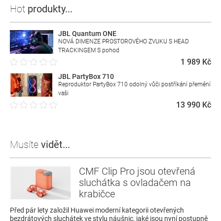
Hot
produkty...
JBL Quantum ONE
NOVÁ DIMENZE PROSTOROVÉHO ZVUKU S HEAD
TRACKINGEM S pohod
1 989 Kč
JBL PartyBox 710
Reproduktor PartyBox 710 odolný vůči postříkání přemění
vaši
13 990 Kč
Musíte
vidět...
CMF Clip Pro jsou otevřená
sluchátka s ovladačem na
krabičce
Před pár lety založil Huawei moderní kategorii otevřených
bezdrátových sluchátek ve stylu náušnic, jaké jsou nyní postupně