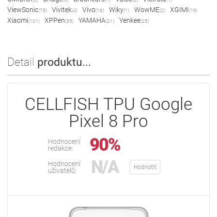
ViewSonic
Vivitek
Vivo
Wiky
WowME
XGIMI
(75)
(4)
(16)
(1)
(2)
(19)
Xiaomi
XPPen
YAMAHA
Yenkee
(101)
(35)
(21)
(25)
Detail
produktu...
CELLFISH TPU Google
Pixel 8 Pro
90%
Hodnocení
redakce:
N/A
Hodnocení
Hodnotit
uživatelů: