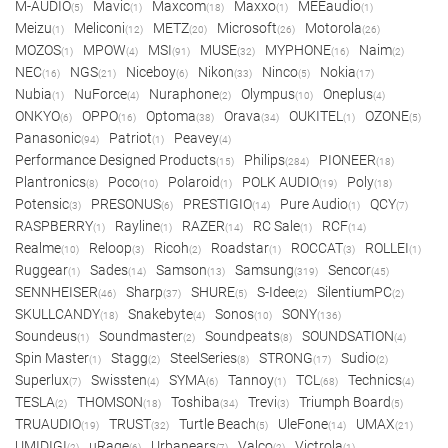
M-AUDIO
Mavic
Maxcom
Maxxo
MEEaudio
(5)
(1)
(18)
(1)
(1)
Meizu
Meliconi
METZ
Microsoft
Motorola
(1)
(12)
(20)
(26)
(26)
MOZOS
MPOW
MSI
MUSE
MYPHONE
Naim
(1)
(4)
(91)
(32)
(16)
(2)
NEC
NGS
Niceboy
Nikon
Ninco
Nokia
(16)
(21)
(6)
(33)
(5)
(17)
Nubia
NuForce
Nuraphone
Olympus
Oneplus
(1)
(4)
(2)
(10)
(4)
ONKYO
OPPO
Optoma
Orava
OUKITEL
OZONE
(6)
(16)
(38)
(34)
(1)
(5)
Panasonic
Patriot
Peavey
(94)
(1)
(4)
Performance Designed Products
Philips
PIONEER
(15)
(284)
(18)
Plantronics
Poco
Polaroid
POLK AUDIO
Poly
(8)
(10)
(1)
(19)
(18)
Potensic
PRESONUS
PRESTIGIO
Pure Audio
QCY
(3)
(6)
(14)
(1)
(7)
RASPBERRY
Rayline
RAZER
RC Sale
RCF
(1)
(1)
(14)
(1)
(14)
Realme
Reloop
Ricoh
Roadstar
ROCCAT
ROLLEI
(10)
(3)
(2)
(1)
(3)
(1)
Ruggear
Sades
Samson
Samsung
Sencor
(1)
(14)
(13)
(319)
(45)
SENNHEISER
Sharp
SHURE
S-Idee
SilentiumPC
(46)
(37)
(5)
(2)
(2)
SKULLCANDY
Snakebyte
Sonos
SONY
(18)
(4)
(10)
(136)
Soundeus
Soundmaster
Soundpeats
SOUNDSATION
(1)
(2)
(8)
(4)
Spin Master
Stagg
SteelSeries
STRONG
Sudio
(1)
(2)
(8)
(17)
(2)
Superlux
Swissten
SYMA
Tannoy
TCL
Technics
(7)
(4)
(6)
(1)
(68)
(4)
TESLA
THOMSON
Toshiba
Trevi
Triumph Board
(2)
(18)
(34)
(3)
(5)
TRUAUDIO
TRUST
Turtle Beach
UleFone
UMAX
(19)
(32)
(5)
(14)
(21)
UMIDIGI
uRage
Urbanears
Valco
Victrola
(2)
(6)
(7)
(2)
(1)