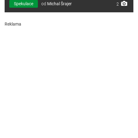
Spekulace
od
Michal Šrajer
2
Reklama