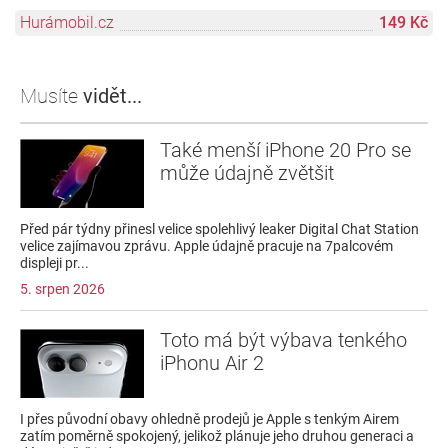
Hurámobil.cz
149 Kč
Musíte
vidět...
Také menší iPhone 20 Pro se
může údajně zvětšit
Před pár týdny přinesl velice spolehlivý leaker Digital Chat Station
velice zajímavou zprávu. Apple údajně pracuje na 7palcovém
displeji pr...
5. srpen 2026
Toto má být výbava tenkého
iPhonu Air 2
I přes původní obavy ohledně prodejů je Apple s tenkým Airem
zatím poměrně spokojený, jelikož plánuje jeho druhou generaci a