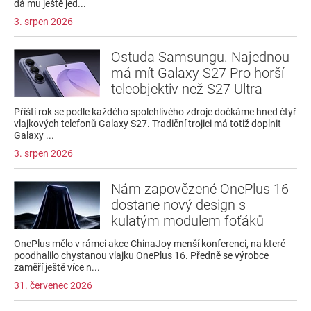
dá mu ještě jed...
3. srpen 2026
Ostuda Samsungu. Najednou
má mít Galaxy S27 Pro horší
teleobjektiv než S27 Ultra
Příští rok se podle každého spolehlivého zdroje dočkáme hned čtyř
vlajkových telefonů Galaxy S27. Tradiční trojici má totiž doplnit
Galaxy ...
3. srpen 2026
Nám zapovězené OnePlus 16
dostane nový design s
kulatým modulem foťáků
OnePlus mělo v rámci akce ChinaJoy menší konferenci, na které
poodhalilo chystanou vlajku OnePlus 16. Předně se výrobce
zaměří ještě více n...
31. červenec 2026