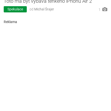
Toto má být výbava tenkého iPhonu Air 2
Spekulace
od
Michal Šrajer
1
Reklama