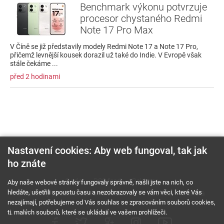
Benchmark výkonu potvrzuje
procesor chystaného Redmi
Note 17 Pro Max
V Číně se již představily modely Redmi Note 17 a Note 17 Pro,
přičemž levnější kousek dorazil už také do Indie. V Evropě však
stále čekáme ...
před 2 hodinami
Nastavení cookies: Aby web fungoval, tak jak
ho znáte
O nás
RSS feed
Reklama
Aby naše webové stránky fungovaly správně, našli jste na nich, co
hledáte, ušetřili spoustu času a nezobrazovaly se vám věci, které Vás
Podmínky použití a ochrana soukromí
Cookies
Kariéra
nezajímají, potřebujeme od Vás souhlas se zpracováním souborů cookies,
tj. malých souborů, které se ukládají ve vašem prohlížeči.