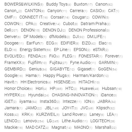
BOWERS&WILKINS
Buddy Toys
Buxton
Canon
(5)
(4)
(17)
(82)
Canon_
CANTON
Canyon
Carrera
CASIO
CAT
(2)
(8)
(11)
(1)
(8)
(1)
CMF
CONNECT IT
Corsair
Cougar
COWIN
(1)
(16)
(16)
(2)
(5)
COWON
CPA
Creative
Cubot
Datram Praha
(1)
(2)
(14)
(8)
(2)
Dell
DENON
DENON DJ
DENON Professional
(207)
(15)
(2)
(3)
Denver
DF Models
dfModels
DJI
DM.LIFE
(6)
(1)
(2)
(92)
(1)
Doogee
EarFun
ECG
EDIFIER
EIZO
Elac
(11)
(7)
(9)
(8)
(42)
(15)
ELO
Energy Sistem
EP Line
EPSON
eSTAR
(16)
(59)
(1)
(2)
(2)
EVOLVEO
FENDA
FiiO
FLEG
FONESTAR
Forever
(2)
(25)
(4)
(1)
(1)
(1)
FrameXX
Fujifilm
Fujitsu
Fyne Audio
GARMIN
(3)
(10)
(27)
(11)
(1)
GEMBIRD
Genius
GIGABYTE
Gigaset
GoGEN
(2)
(34)
(12)
(1)
(54)
Google
Hama
Happy Plugs
Harman/Kardon
(16)
(7)
(5)
(12)
Havit
HH Electronics
HISENSE
HITACHI
(7)
(4)
(35)
(13)
Honor Choice
Hori
HP
HTC
Huawei
Hubsan
(6)
(4)
(385)
(2)
(48)
(18)
HYPERX
Hyundai
CHASING-INNOVATION
iDance
(23)
(24)
(1)
(3)
iGET
iiyama
Insta360
Intezze
ION
JABRA
(2)
(94)
(2)
(11)
(3)
(34)
Jamara
JAMO
JBL
JOY-IT
JVC
Klipsch
(1)
(22)
(149)
(3)
(49)
(32)
Koss
KRK
KURZWEIL
Land Rover
Laney
LEA
(42)
(5)
(5)
(2)
(6)
(1)
LENCO
Lenovo
LG
Lithe Audio
LOGITECH
(2)
(254)
(245)
(11)
(28)
Mackie
MAD CATZ
Magnat
MAONO
Marshall
(16)
(4)
(14)
(1)
(22)