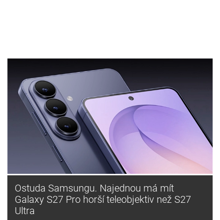
Ostuda Samsungu. Najednou má mít
Galaxy S27 Pro horší teleobjektiv než S27
Ultra