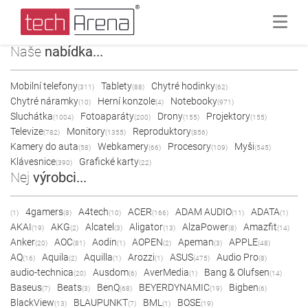
Naše
nabídka...
Mobilní telefony
Tablety
Chytré hodinky
(311)
(88)
(62)
Chytré náramky
Herní konzole
Notebooky
(10)
(4)
(971)
Sluchátka
Fotoaparáty
Drony
Projektory
(1004)
(200)
(155)
(155)
Televize
Monitory
Reproduktory
(782)
(1355)
(856)
Kamery do auta
Webkamery
Procesory
Myši
(58)
(66)
(109)
(545)
Klávesnice
Grafické karty
(390)
(22)
Nej
výrobci...
4gamers
A4tech
ACER
ADAM AUDIO
ADATA
(1)
(8)
(10)
(166)
(11)
(1)
AKAI
AKG
Alcatel
Aligator
AlzaPower
Amazfit
(19)
(2)
(3)
(13)
(8)
(14)
Anker
AOC
Aodin
AOPEN
Apeman
APPLE
(20)
(81)
(1)
(2)
(3)
(48)
AQ
Aquila
Aquilla
Arozzi
ASUS
Audio Pro
(16)
(2)
(1)
(1)
(475)
(8)
audio-technica
Ausdom
AverMedia
Bang & Olufsen
(20)
(6)
(1)
(14)
Baseus
Beats
BenQ
BEYERDYNAMIC
Bigben
(7)
(3)
(68)
(19)
(6)
BlackView
BLAUPUNKT
BML
BOSE
(13)
(7)
(1)
(19)