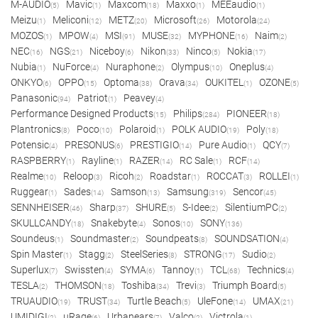
M-AUDIO
Mavic
Maxcom
Maxxo
MEEaudio
(5)
(1)
(18)
(1)
(1)
Meizu
Meliconi
METZ
Microsoft
Motorola
(1)
(12)
(20)
(26)
(24)
MOZOS
MPOW
MSI
MUSE
MYPHONE
Naim
(1)
(4)
(91)
(32)
(16)
(2)
NEC
NGS
Niceboy
Nikon
Ninco
Nokia
(16)
(21)
(6)
(33)
(5)
(17)
Nubia
NuForce
Nuraphone
Olympus
Oneplus
(1)
(4)
(2)
(10)
(4)
ONKYO
OPPO
Optoma
Orava
OUKITEL
OZONE
(6)
(15)
(38)
(34)
(1)
(5)
Panasonic
Patriot
Peavey
(94)
(1)
(4)
Performance Designed Products
Philips
PIONEER
(15)
(284)
(18)
Plantronics
Poco
Polaroid
POLK AUDIO
Poly
(8)
(10)
(1)
(19)
(18)
Potensic
PRESONUS
PRESTIGIO
Pure Audio
QCY
(4)
(6)
(14)
(1)
(7)
RASPBERRY
Rayline
RAZER
RC Sale
RCF
(1)
(1)
(14)
(1)
(14)
Realme
Reloop
Ricoh
Roadstar
ROCCAT
ROLLEI
(10)
(3)
(2)
(1)
(3)
(1)
Ruggear
Sades
Samson
Samsung
Sencor
(1)
(14)
(13)
(319)
(45)
SENNHEISER
Sharp
SHURE
S-Idee
SilentiumPC
(46)
(37)
(5)
(2)
(2)
SKULLCANDY
Snakebyte
Sonos
SONY
(18)
(4)
(10)
(136)
Soundeus
Soundmaster
Soundpeats
SOUNDSATION
(1)
(2)
(8)
(4)
Spin Master
Stagg
SteelSeries
STRONG
Sudio
(1)
(2)
(8)
(17)
(2)
Superlux
Swissten
SYMA
Tannoy
TCL
Technics
(7)
(4)
(6)
(1)
(68)
(4)
TESLA
THOMSON
Toshiba
Trevi
Triumph Board
(2)
(18)
(34)
(3)
(5)
TRUAUDIO
TRUST
Turtle Beach
UleFone
UMAX
(19)
(34)
(5)
(14)
(21)
UMIDIGI
uRage
Urbanears
Valco
Victrola
(2)
(6)
(7)
(2)
(1)