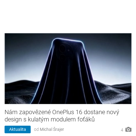
Nám zapovězené OnePlus 16 dostane nový
design s kulatým modulem foťáků
Aktualita
od
Michal Šrajer
4