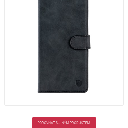
POROVNAT S JINÝM PRODUKTEM