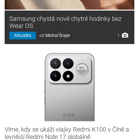
Samsung chystá nové chytré hodinky bez
Wear OS
Aktualita
od
Michal Šrajer
1
Víme, kdy se ukáží vlajky Redmi K100 v Číně a
levnější Redmi Note 17 globálně