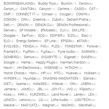
BOWERS&WILKINS
Buddy Toys
Buxton
Canon
(5)
(4)
(17)
(82)
Canon_
CANTON
Canyon
Carrera
CASIO
CAT
(2)
(8)
(11)
(1)
(8)
(1)
CMF
CONNECT IT
Corsair
Cougar
COWIN
(1)
(16)
(16)
(2)
(5)
COWON
CPA
Creative
Cubot
Datram Praha
(1)
(2)
(14)
(8)
(2)
Dell
DENON
DENON DJ
DENON Professional
(207)
(15)
(2)
(3)
Denver
DF Models
dfModels
DJI
DM.LIFE
(6)
(1)
(2)
(92)
(1)
Doogee
EarFun
ECG
EDIFIER
EIZO
Elac
(11)
(7)
(9)
(8)
(42)
(15)
ELO
Energy Sistem
EP Line
EPSON
eSTAR
(16)
(59)
(1)
(2)
(2)
EVOLVEO
FENDA
FiiO
FLEG
FONESTAR
Forever
(2)
(25)
(4)
(1)
(1)
(1)
FrameXX
Fujifilm
Fujitsu
Fyne Audio
GARMIN
(3)
(10)
(27)
(11)
(1)
GEMBIRD
Genius
GIGABYTE
Gigaset
GoGEN
(2)
(34)
(12)
(1)
(54)
Google
Hama
Happy Plugs
Harman/Kardon
(16)
(7)
(5)
(12)
Havit
HH Electronics
HISENSE
HITACHI
(7)
(4)
(35)
(13)
Honor Choice
Hori
HP
HTC
Huawei
Hubsan
(6)
(4)
(385)
(2)
(49)
(18)
HYPERX
Hyundai
CHASING-INNOVATION
iDance
(23)
(24)
(1)
(3)
iGET
iiyama
Insta360
Intezze
ION
JABRA
(2)
(94)
(2)
(11)
(3)
(34)
Jamara
JAMO
JBL
JOY-IT
JVC
Klipsch
(1)
(22)
(149)
(3)
(49)
(32)
Koss
KRK
KURZWEIL
Land Rover
Laney
LEA
(42)
(5)
(5)
(2)
(6)
(1)
LENCO
Lenovo
LG
Lithe Audio
LOGITECH
(2)
(254)
(245)
(11)
(28)
Mackie
MAD CATZ
Magnat
MAONO
Marshall
(16)
(4)
(14)
(1)
(22)