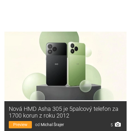
Nová HMD Asha 305 je 5palcový telefon za
1700 korun z roku 2012
Preview
od
Michal Šrajer
5