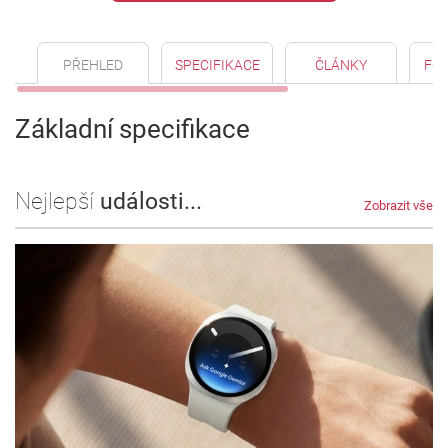
PŘEHLED
SPECIFIKACE
ČLÁNKY
FO
Základní specifikace
Nejlepší
události...
Zobrazit vše