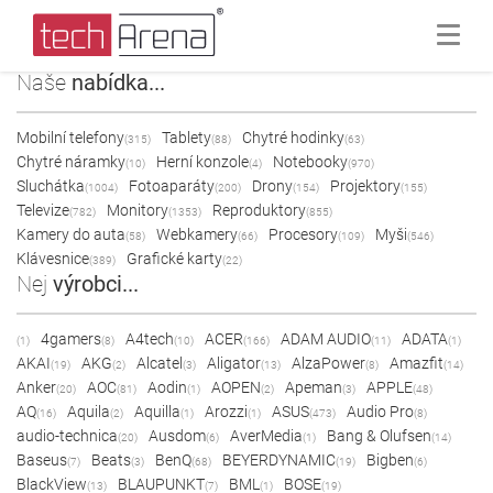
Naše
nabídka...
Mobilní telefony
Tablety
Chytré hodinky
(315)
(88)
(63)
Chytré náramky
Herní konzole
Notebooky
(10)
(4)
(970)
Sluchátka
Fotoaparáty
Drony
Projektory
(1004)
(200)
(154)
(155)
Televize
Monitory
Reproduktory
(782)
(1353)
(855)
Kamery do auta
Webkamery
Procesory
Myši
(58)
(66)
(109)
(546)
Klávesnice
Grafické karty
(389)
(22)
Nej
výrobci...
4gamers
A4tech
ACER
ADAM AUDIO
ADATA
(1)
(8)
(10)
(166)
(11)
(1)
AKAI
AKG
Alcatel
Aligator
AlzaPower
Amazfit
(19)
(2)
(3)
(13)
(8)
(14)
Anker
AOC
Aodin
AOPEN
Apeman
APPLE
(20)
(81)
(1)
(2)
(3)
(48)
AQ
Aquila
Aquilla
Arozzi
ASUS
Audio Pro
(16)
(2)
(1)
(1)
(473)
(8)
audio-technica
Ausdom
AverMedia
Bang & Olufsen
(20)
(6)
(1)
(14)
Baseus
Beats
BenQ
BEYERDYNAMIC
Bigben
(7)
(3)
(68)
(19)
(6)
BlackView
BLAUPUNKT
BML
BOSE
(13)
(7)
(1)
(19)