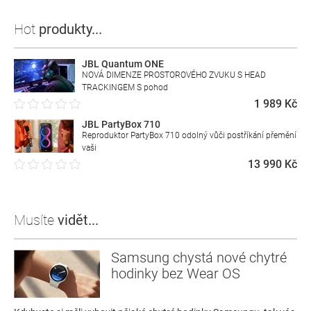
Hot
produkty...
JBL Quantum ONE
NOVÁ DIMENZE PROSTOROVÉHO ZVUKU S HEAD
TRACKINGEM S pohod
1 989 Kč
JBL PartyBox 710
Reproduktor PartyBox 710 odolný vůči postříkání přemění
vaši
13 990 Kč
Musíte
vidět...
Samsung chystá nové chytré
hodinky bez Wear OS