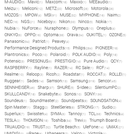
M-AUDIO
Mavic
Maxcom
Maxxo
MEEaudio
(5)
(1)
(18)
(1)
(1)
Meizu
Meliconi
METZ
Microsoft
Motorola
(1)
(12)
(20)
(26)
(26)
MOZOS
MPOW
MSI
MUSE
MYPHONE
Naim
(1)
(4)
(91)
(32)
(16)
(2)
NEC
NGS
Niceboy
Nikon
Ninco
Nokia
(16)
(21)
(6)
(33)
(5)
(17)
Nubia
NuForce
Nuraphone
Olympus
Oneplus
(1)
(4)
(2)
(10)
(4)
ONKYO
OPPO
Optoma
Orava
OUKITEL
OZONE
(6)
(16)
(38)
(34)
(1)
(5)
Panasonic
Patriot
Peavey
(94)
(1)
(4)
Performance Designed Products
Philips
PIONEER
(15)
(284)
(18)
Plantronics
Poco
Polaroid
POLK AUDIO
Poly
(8)
(10)
(1)
(19)
(18)
Potensic
PRESONUS
PRESTIGIO
Pure Audio
QCY
(3)
(6)
(14)
(1)
(7)
RASPBERRY
Rayline
RAZER
RC Sale
RCF
(1)
(1)
(14)
(1)
(14)
Realme
Reloop
Ricoh
Roadstar
ROCCAT
ROLLEI
(10)
(3)
(2)
(1)
(3)
(1)
Ruggear
Sades
Samson
Samsung
Sencor
(1)
(14)
(13)
(319)
(45)
SENNHEISER
Sharp
SHURE
S-Idee
SilentiumPC
(46)
(37)
(5)
(2)
(2)
SKULLCANDY
Snakebyte
Sonos
SONY
(18)
(4)
(10)
(136)
Soundeus
Soundmaster
Soundpeats
SOUNDSATION
(1)
(2)
(8)
(4)
Spin Master
Stagg
SteelSeries
STRONG
Sudio
(1)
(2)
(8)
(17)
(2)
Superlux
Swissten
SYMA
Tannoy
TCL
Technics
(7)
(4)
(6)
(1)
(68)
(4)
TESLA
THOMSON
Toshiba
Trevi
Triumph Board
(2)
(18)
(34)
(3)
(5)
TRUAUDIO
TRUST
Turtle Beach
UleFone
UMAX
(19)
(32)
(5)
(14)
(21)
UMIDIGI
uRage
Urbanears
Valco
Victrola
(2)
(6)
(7)
(2)
(1)