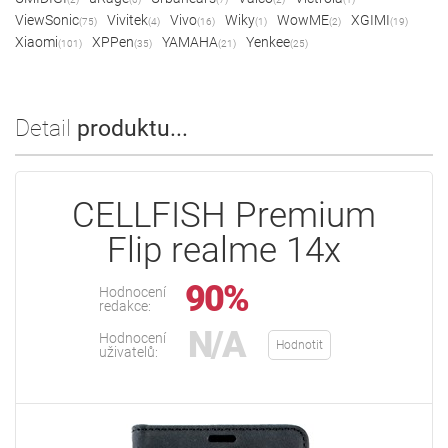
ViewSonic
Vivitek
Vivo
Wiky
WowME
XGIMI
(75)
(4)
(16)
(1)
(2)
(19)
Xiaomi
XPPen
YAMAHA
Yenkee
(101)
(35)
(21)
(25)
Detail
produktu...
CELLFISH Premium
Flip realme 14x
90%
Hodnocení
redakce:
N/A
Hodnocení
Hodnotit
uživatelů: