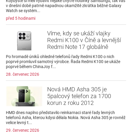
Kdybyste si měli vybavit nějaké chytré hodinky Samsungu, tak vás
v dnešní době patrně napadnou okamžitě zkrátka běžné Galaxy
Watch se systém...
před 5 hodinami
Víme, kdy se ukáží vlajky
Redmi K100 v Číně a levnější
Redmi Note 17 globálně
Po hromadě úniků ohledně telefonů řady Redmi K100 o nich
poprvé promluvil samotný výrobce. Řada Redmi K100 se ukáže
poprvé během ChinaJoy f...
28. červenec 2026
Nová HMD Asha 305 je
5palcový telefon za 1700
korun z roku 2012
HMD dnes naplno představilo reinkarnaci staré řady levných
telefonů Asha, kterou kdysi dělala Nokia. Nová Asha 305 je rovněž
velice levný t...
29. červenec 2026