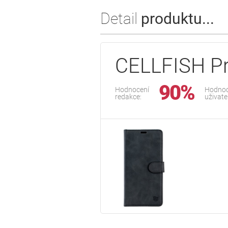
Detail
produktu...
CELLFISH Pr
90%
Hodnocení
Hodnoc
redakce:
uživate