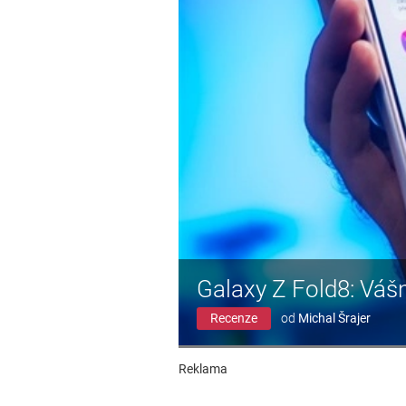
Galaxy Z Fold8: Váš
Recenze
od
Michal Šrajer
Reklama