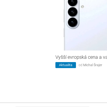
Vyšší evropská cena a va
Aktualita
od
Michal Šrajer