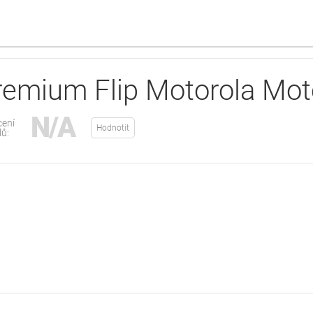
emium Flip Motorola Mo
N/A
ení
Hodnotit
lů: