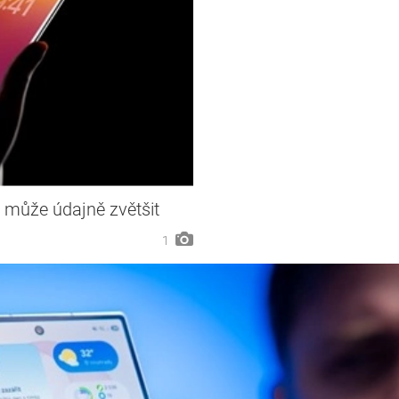
 může údajně zvětšit
1