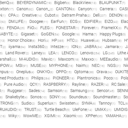
BenQ
BEYERDYNAMIC
Bigben
BlackView
BLAUPUNKT
(68)
(19)
(6)
(13)
(7)
xton
Canon
Canon_
CANTON
Canyon
Carrera
CAS
(17)
(82)
(2)
(8)
(11)
(1)
N
CPA
Creative
Cubot
Datram Praha
Dell
DENON
(1)
(2)
(14)
(8)
(2)
(207)
(15)
I
DM.LIFE
Doogee
EarFun
ECG
EDIFIER
EIZO
Ela
(92)
(1)
(11)
(7)
(9)
(8)
(42)
O
FENDA
FiiO
FLEG
FONESTAR
Forever
FrameXX
Fu
(2)
(25)
(4)
(1)
(1)
(1)
(3)
GABYTE
Gigaset
GoGEN
Google
Hama
Happy Plugs
(12)
(1)
(54)
(16)
(7)
(5)
Honor Choice
Hori
HP
HTC
Huawei
Hubsan
H
(13)
(6)
(4)
(385)
(2)
(48)
(18)
ET
iiyama
Insta360
Intezze
ION
JABRA
Jamara
J
(2)
(94)
(2)
(11)
(3)
(34)
(1)
Land Rover
Laney
LEA
LENCO
Lenovo
LG
Lithe
(5)
(2)
(6)
(1)
(2)
(254)
(245)
rshall
M-AUDIO
Mavic
Maxcom
Maxxo
MEEaudio
M
(22)
(5)
(1)
(18)
(1)
(1)
MPOW
MSI
MUSE
MYPHONE
Naim
NEC
NGS
Ni
(4)
(91)
(32)
(16)
(2)
(16)
(21)
mpus
Oneplus
ONKYO
OPPO
Optoma
Orava
OUKIT
(10)
(4)
(6)
(15)
(38)
(34)
ned Products
Philips
PIONEER
Plantronics
Poco
Pol
(15)
(284)
(18)
(8)
(10)
Pure Audio
QCY
RASPBERRY
Rayline
RAZER
RC Sale
)
(1)
(7)
(1)
(1)
(14)
(1
I
Ruggear
Sades
Samson
Samsung
Sencor
SENN
(1)
(1)
(14)
(13)
(319)
(45)
Snakebyte
Sonos
SONY
Soundeus
Soundmaster
So
8)
(4)
(10)
(136)
(1)
(2)
STRONG
Sudio
Superlux
Swissten
SYMA
Tannoy
TCL
(17)
(2)
(7)
(4)
(6)
(1)
(6
RUAUDIO
TRUST
Turtle Beach
UleFone
UMAX
UMIDIG
(19)
(32)
(5)
(14)
(21)
o
Wiky
WowME
XGIMI
Xiaomi
XPPen
YAMAHA
(16)
(1)
(2)
(19)
(100)
(35)
(21)