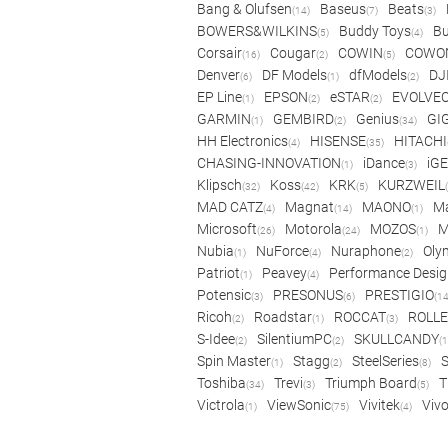
Bang & Olufsen
Baseus
Beats
(14)
(7)
(3)
BOWERS&WILKINS
Buddy Toys
Bu
(5)
(4)
Corsair
Cougar
COWIN
COWO
(16)
(2)
(5)
Denver
DF Models
dfModels
DJ
(6)
(1)
(2)
EP Line
EPSON
eSTAR
EVOLVE
(1)
(2)
(2)
GARMIN
GEMBIRD
Genius
GI
(1)
(2)
(34)
HH Electronics
HISENSE
HITACHI
(4)
(35)
CHASING-INNOVATION
iDance
iG
(1)
(3)
Klipsch
Koss
KRK
KURZWEIL
(32)
(42)
(5)
MAD CATZ
Magnat
MAONO
Ma
(4)
(14)
(1)
Microsoft
Motorola
MOZOS
(26)
(24)
(1)
Nubia
NuForce
Nuraphone
Oly
(1)
(4)
(2)
Patriot
Peavey
Performance Desig
(1)
(4)
Potensic
PRESONUS
PRESTIGIO
(3)
(6)
(14
Ricoh
Roadstar
ROCCAT
ROLLE
(2)
(1)
(3)
S-Idee
SilentiumPC
SKULLCANDY
(2)
(2)
(1
Spin Master
Stagg
SteelSeries
(1)
(2)
(8)
Toshiba
Trevi
Triumph Board
T
(34)
(3)
(5)
Victrola
ViewSonic
Vivitek
Viv
(1)
(75)
(4)