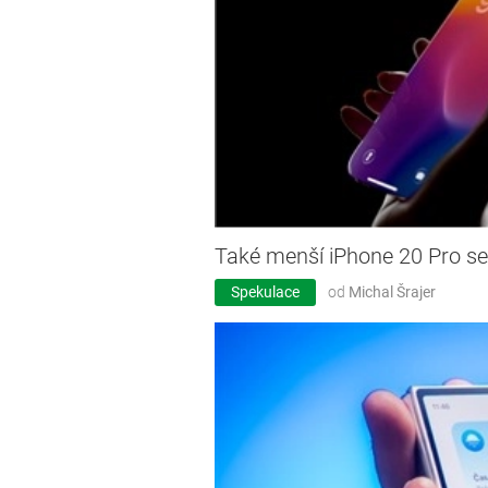
Také menší iPhone 20 Pro se
Spekulace
od
Michal Šrajer