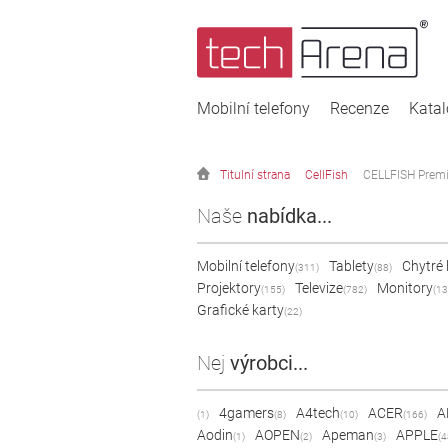
Mobilní telefony
Recenze
Kata
Titulní strana
CellFish
CELLFISH Premi
Naše
nabídka...
Mobilní telefony
Tablety
Chytré
(311)
(88)
Projektory
Televize
Monitory
(155)
(782)
(13
Grafické karty
(22)
Nej
výrobci...
4gamers
A4tech
ACER
A
(1)
(8)
(10)
(166)
Aodin
AOPEN
Apeman
APPLE
(1)
(2)
(3)
(4