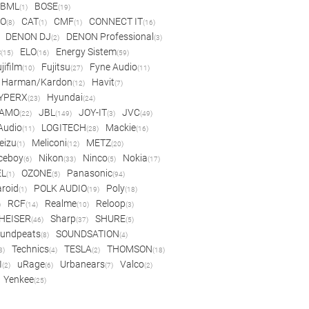
BML
BOSE
(1)
(19)
IO
CAT
CMF
CONNECT IT
(8)
(1)
(1)
(16)
DENON DJ
DENON Professional
(2)
(3)
c
ELO
Energy Sistem
(15)
(16)
(59)
jifilm
Fujitsu
Fyne Audio
(10)
(27)
(11)
Harman/Kardon
Havit
(12)
(7)
YPERX
Hyundai
(23)
(24)
AMO
JBL
JOY-IT
JVC
(22)
(149)
(3)
(49)
 Audio
LOGITECH
Mackie
(11)
(28)
(16)
eizu
Meliconi
METZ
(1)
(12)
(20)
ceboy
Nikon
Ninco
Nokia
(6)
(33)
(5)
(17)
EL
OZONE
Panasonic
(1)
(5)
(94)
aroid
POLK AUDIO
Poly
(1)
(19)
(18)
RCF
Realme
Reloop
)
(14)
(10)
(3)
HEISER
Sharp
SHURE
(46)
(37)
(5)
undpeats
SOUNDSATION
(8)
(4)
Technics
TESLA
THOMSON
8)
(4)
(2)
(18)
I
uRage
Urbanears
Valco
(2)
(6)
(7)
(2)
Yenkee
(25)