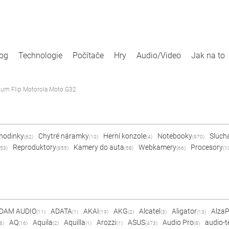
log
Technologie
Počítače
Hry
Audio/Video
Jak na to
um Flip Motorola Moto G32
 hodinky
Chytré náramky
Herní konzole
Notebooky
Sluch
(62)
(10)
(4)
(970)
Reproduktory
Kamery do auta
Webkamery
Procesory
53)
(855)
(58)
(66)
(1
DAM AUDIO
ADATA
AKAI
AKG
Alcatel
Aligator
Alza
(11)
(1)
(19)
(2)
(3)
(13)
AQ
Aquila
Aquilla
Arozzi
ASUS
Audio Pro
audio-t
8)
(16)
(2)
(1)
(1)
(473)
(8)