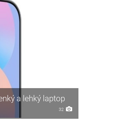
enký a lehký laptop
32