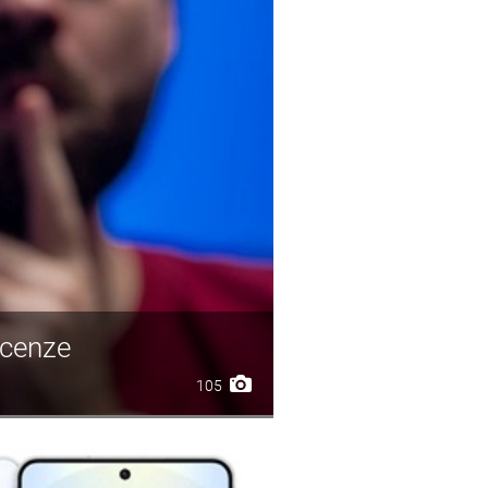
ecenze
105