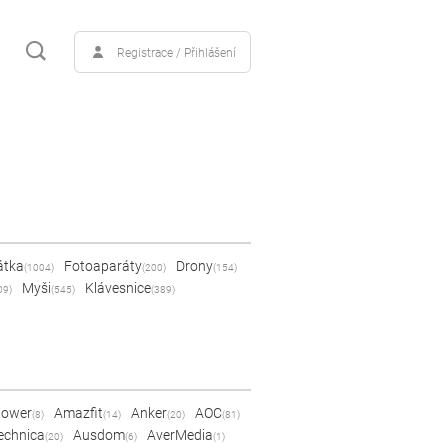
Registrace / Přihlášení
átka
Fotoaparáty
Drony
(1004)
(200)
(154)
Myši
Klávesnice
09)
(545)
(389)
Power
Amazfit
Anker
AOC
(8)
(14)
(20)
(81)
echnica
Ausdom
AverMedia
(20)
(6)
(1)