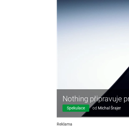
Nothing připravuje p
Spekulace
od
Michal Šrajer
Reklama