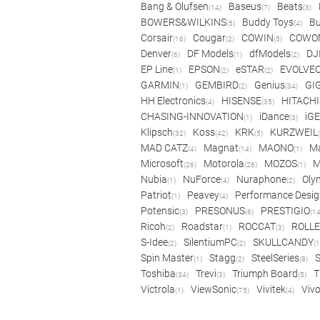
Bang & Olufsen
Baseus
Beats
(14)
(7)
(3)
BOWERS&WILKINS
Buddy Toys
Bu
(5)
(4)
Corsair
Cougar
COWIN
COWO
(16)
(2)
(5)
Denver
DF Models
dfModels
DJ
(6)
(1)
(2)
EP Line
EPSON
eSTAR
EVOLVE
(1)
(2)
(2)
GARMIN
GEMBIRD
Genius
GI
(1)
(2)
(34)
HH Electronics
HISENSE
HITACHI
(4)
(35)
CHASING-INNOVATION
iDance
iG
(1)
(3)
Klipsch
Koss
KRK
KURZWEIL
(32)
(42)
(5)
MAD CATZ
Magnat
MAONO
Ma
(4)
(14)
(1)
Microsoft
Motorola
MOZOS
(26)
(26)
(1)
Nubia
NuForce
Nuraphone
Oly
(1)
(4)
(2)
Patriot
Peavey
Performance Desig
(1)
(4)
Potensic
PRESONUS
PRESTIGIO
(3)
(6)
(14
Ricoh
Roadstar
ROCCAT
ROLLE
(2)
(1)
(3)
S-Idee
SilentiumPC
SKULLCANDY
(2)
(2)
(1
Spin Master
Stagg
SteelSeries
(1)
(2)
(8)
Toshiba
Trevi
Triumph Board
T
(34)
(3)
(5)
Victrola
ViewSonic
Vivitek
Viv
(1)
(75)
(4)