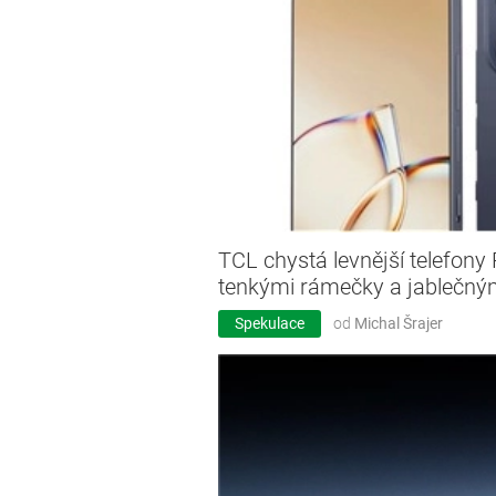
TCL chystá levnější telefony
tenkými rámečky a jablečn
Spekulace
od
Michal Šrajer