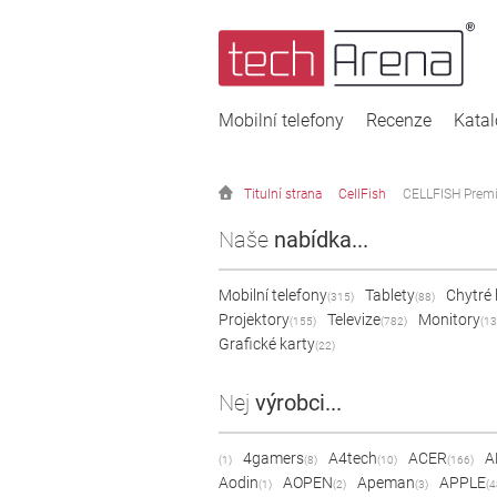
Mobilní telefony
Recenze
Kata
Titulní strana
CellFish
CELLFISH Premi
Naše
nabídka...
Mobilní telefony
Tablety
Chytré
(315)
(88)
Projektory
Televize
Monitory
(155)
(782)
(13
Grafické karty
(22)
Nej
výrobci...
4gamers
A4tech
ACER
A
(1)
(8)
(10)
(166)
Aodin
AOPEN
Apeman
APPLE
(1)
(2)
(3)
(4