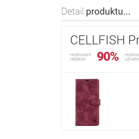
Detail
produktu...
CELLFISH Pr
90%
Hodnocení
Hodnoc
redakce:
uživate