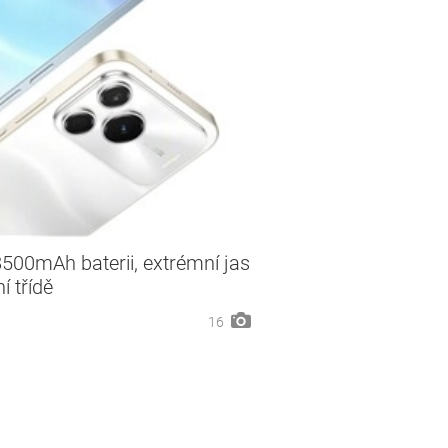
00mAh baterii, extrémní jas
í třídě
16