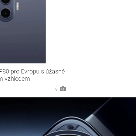
 P80 pro Evropu s úžasně
ým vzhledem
9