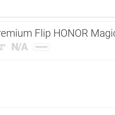
emium Flip HONOR Magic
N/A
ení
Hodnotit
lů: