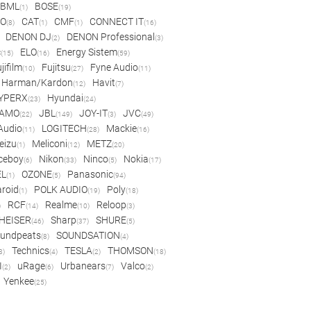
BML
BOSE
(1)
(19)
IO
CAT
CMF
CONNECT IT
(8)
(1)
(1)
(16)
DENON DJ
DENON Professional
(2)
(3)
c
ELO
Energy Sistem
(15)
(16)
(59)
jifilm
Fujitsu
Fyne Audio
(10)
(27)
(11)
Harman/Kardon
Havit
(12)
(7)
YPERX
Hyundai
(23)
(24)
AMO
JBL
JOY-IT
JVC
(22)
(149)
(3)
(49)
 Audio
LOGITECH
Mackie
(11)
(28)
(16)
eizu
Meliconi
METZ
(1)
(12)
(20)
ceboy
Nikon
Ninco
Nokia
(6)
(33)
(5)
(17)
EL
OZONE
Panasonic
(1)
(5)
(94)
aroid
POLK AUDIO
Poly
(1)
(19)
(18)
RCF
Realme
Reloop
)
(14)
(10)
(3)
HEISER
Sharp
SHURE
(46)
(37)
(5)
undpeats
SOUNDSATION
(8)
(4)
Technics
TESLA
THOMSON
8)
(4)
(2)
(18)
I
uRage
Urbanears
Valco
(2)
(6)
(7)
(2)
Yenkee
(25)