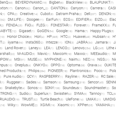
BenQ
BEYERDYNAMIC
Bigben
BlackView
BLAUPUNKT
(68)
(19)
(6)
(13)
(7)
xton
Canon
Canon_
CANTON
Canyon
Carrera
CAS
(17)
(82)
(2)
(8)
(11)
(1)
N
CPA
Creative
Cubot
Datram Praha
Dell
DENON
(1)
(2)
(14)
(8)
(2)
(207)
(15)
I
DM.LIFE
Doogee
EarFun
ECG
EDIFIER
EIZO
Ela
(92)
(1)
(11)
(7)
(9)
(8)
(42)
O
FENDA
FiiO
FLEG
FONESTAR
Forever
FrameXX
Fu
(2)
(25)
(4)
(1)
(1)
(1)
(3)
GABYTE
Gigaset
GoGEN
Google
Hama
Happy Plugs
(12)
(1)
(54)
(16)
(7)
(5)
Honor Choice
Hori
HP
HTC
Huawei
Hubsan
H
(13)
(6)
(4)
(385)
(2)
(49)
(18)
ET
iiyama
Insta360
Intezze
ION
JABRA
Jamara
J
(2)
(94)
(2)
(11)
(3)
(34)
(1)
Land Rover
Laney
LEA
LENCO
Lenovo
LG
Lithe
(5)
(2)
(6)
(1)
(2)
(254)
(245)
rshall
M-AUDIO
Mavic
Maxcom
Maxxo
MEEaudio
M
(22)
(5)
(1)
(18)
(1)
(1)
MPOW
MSI
MUSE
MYPHONE
Naim
NEC
NGS
Ni
(4)
(91)
(32)
(16)
(2)
(16)
(21)
mpus
Oneplus
ONKYO
OPPO
Optoma
Orava
OUKIT
(10)
(4)
(6)
(16)
(38)
(34)
ned Products
Philips
PIONEER
Plantronics
Poco
Pol
(15)
(284)
(18)
(8)
(10)
Pure Audio
QCY
RASPBERRY
Rayline
RAZER
RC Sale
)
(1)
(7)
(1)
(1)
(14)
(1
I
Ruggear
Sades
Samson
Samsung
Sencor
SENN
(1)
(1)
(14)
(13)
(319)
(45)
Snakebyte
Sonos
SONY
Soundeus
Soundmaster
So
8)
(4)
(10)
(136)
(1)
(2)
STRONG
Sudio
Superlux
Swissten
SYMA
Tannoy
TCL
(17)
(2)
(7)
(4)
(6)
(1)
(6
RUAUDIO
TRUST
Turtle Beach
UleFone
UMAX
UMIDIG
(19)
(32)
(5)
(14)
(21)
o
Wiky
WowME
XGIMI
Xiaomi
XPPen
YAMAHA
(16)
(1)
(2)
(19)
(101)
(35)
(21)