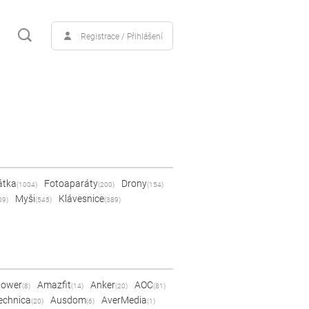
Registrace / Přihlášení
átka
Fotoaparáty
Drony
(1004)
(200)
(154)
Myši
Klávesnice
09)
(545)
(389)
Power
Amazfit
Anker
AOC
(8)
(14)
(20)
(81)
echnica
Ausdom
AverMedia
(20)
(6)
(1)