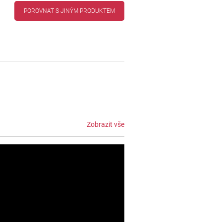
POROVNAT S JINÝM PRODUKTEM
Zobrazit vše