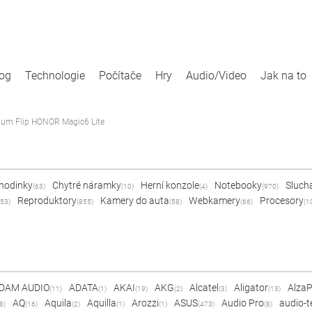
log
Technologie
Počítače
Hry
Audio/Video
Jak na to
um Flip HONOR Magic6 Lite
 hodinky
Chytré náramky
Herní konzole
Notebooky
Sluch
(63)
(10)
(4)
(970)
Reproduktory
Kamery do auta
Webkamery
Procesory
53)
(855)
(58)
(66)
(1
DAM AUDIO
ADATA
AKAI
AKG
Alcatel
Aligator
Alza
(11)
(1)
(19)
(2)
(3)
(13)
AQ
Aquila
Aquilla
Arozzi
ASUS
Audio Pro
audio-t
8)
(16)
(2)
(1)
(1)
(473)
(8)