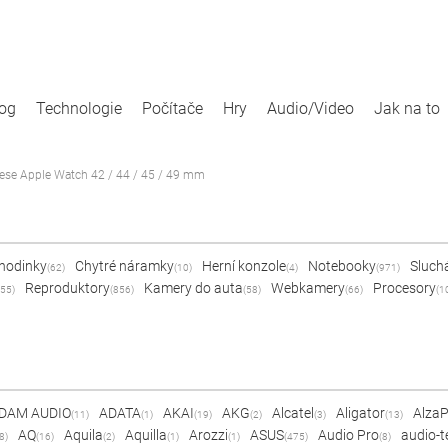
log
Technologie
Počítače
Hry
Audio/Video
Jak na to
ese Apple Watch 42 / 44 / 45 / 49 mm
 hodinky
Chytré náramky
Herní konzole
Notebooky
Sluch
(62)
(10)
(4)
(971)
Reproduktory
Kamery do auta
Webkamery
Procesory
55)
(856)
(58)
(66)
(1
DAM AUDIO
ADATA
AKAI
AKG
Alcatel
Aligator
Alza
(11)
(1)
(19)
(2)
(3)
(13)
AQ
Aquila
Aquilla
Arozzi
ASUS
Audio Pro
audio-t
8)
(16)
(2)
(1)
(1)
(475)
(8)