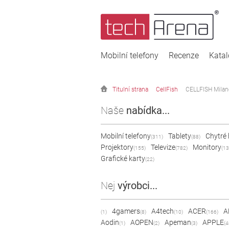
Mobilní telefony
Recenze
Kata
Titulní strana
CellFish
CELLFISH Milan
Naše
nabídka...
Mobilní telefony
Tablety
Chytré
(311)
(88)
Projektory
Televize
Monitory
(155)
(782)
(13
Grafické karty
(22)
Nej
výrobci...
4gamers
A4tech
ACER
A
(1)
(8)
(10)
(166)
Aodin
AOPEN
Apeman
APPLE
(1)
(2)
(3)
(4