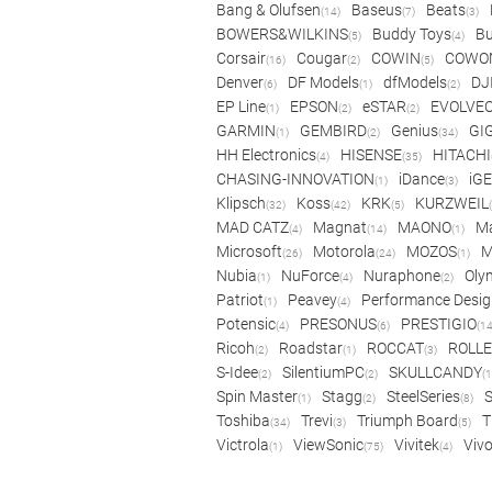
Bang & Olufsen
Baseus
Beats
(14)
(7)
(3)
BOWERS&WILKINS
Buddy Toys
Bu
(5)
(4)
Corsair
Cougar
COWIN
COWO
(16)
(2)
(5)
Denver
DF Models
dfModels
DJ
(6)
(1)
(2)
EP Line
EPSON
eSTAR
EVOLVE
(1)
(2)
(2)
GARMIN
GEMBIRD
Genius
GI
(1)
(2)
(34)
HH Electronics
HISENSE
HITACHI
(4)
(35)
CHASING-INNOVATION
iDance
iG
(1)
(3)
Klipsch
Koss
KRK
KURZWEIL
(32)
(42)
(5)
MAD CATZ
Magnat
MAONO
Ma
(4)
(14)
(1)
Microsoft
Motorola
MOZOS
(26)
(24)
(1)
Nubia
NuForce
Nuraphone
Oly
(1)
(4)
(2)
Patriot
Peavey
Performance Desig
(1)
(4)
Potensic
PRESONUS
PRESTIGIO
(4)
(6)
(14
Ricoh
Roadstar
ROCCAT
ROLLE
(2)
(1)
(3)
S-Idee
SilentiumPC
SKULLCANDY
(2)
(2)
(1
Spin Master
Stagg
SteelSeries
(1)
(2)
(8)
Toshiba
Trevi
Triumph Board
T
(34)
(3)
(5)
Victrola
ViewSonic
Vivitek
Viv
(1)
(75)
(4)