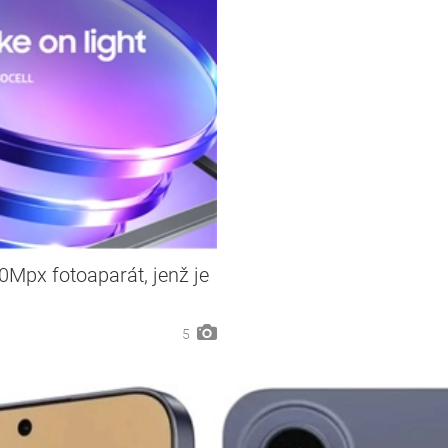
0Mpx fotoaparát, jenž je
5