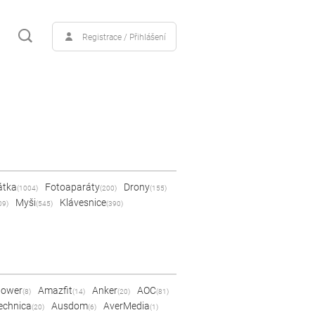
Registrace / Přihlášení
átka
Fotoaparáty
Drony
(1004)
(200)
(155)
Myši
Klávesnice
09)
(545)
(390)
Power
Amazfit
Anker
AOC
(8)
(14)
(20)
(81)
echnica
Ausdom
AverMedia
(20)
(6)
(1)