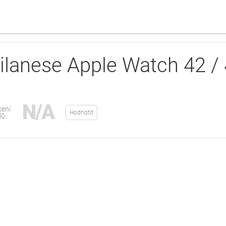
lanese Apple Watch 42 / 4
N/A
ení
Hodnotit
lů: