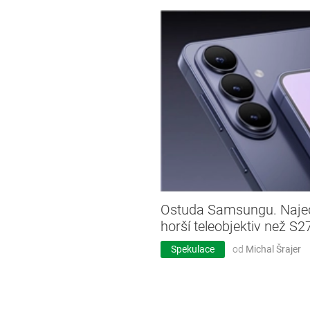
Ostuda Samsungu. Naje
horší teleobjektiv než S27
Spekulace
od
Michal Šrajer