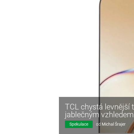
TCL chystá levnější
jablečným vzhledem
Spekulace
od
Michal Šrajer