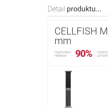
Detail
produktu...
CELLFISH Mi
mm
90%
Hodnocení
Hodnoc
redakce:
uživate