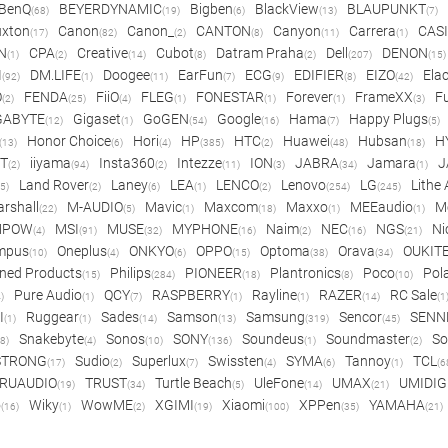
BenQ
BEYERDYNAMIC
Bigben
BlackView
BLAUPUNKT
(68)
(19)
(6)
(13)
(7)
xton
Canon
Canon_
CANTON
Canyon
Carrera
CAS
(17)
(82)
(2)
(8)
(11)
(1)
N
CPA
Creative
Cubot
Datram Praha
Dell
DENON
(1)
(2)
(14)
(8)
(2)
(207)
(15)
I
DM.LIFE
Doogee
EarFun
ECG
EDIFIER
EIZO
Ela
(92)
(1)
(11)
(7)
(9)
(8)
(42)
O
FENDA
FiiO
FLEG
FONESTAR
Forever
FrameXX
Fu
(2)
(25)
(4)
(1)
(1)
(1)
(3)
GABYTE
Gigaset
GoGEN
Google
Hama
Happy Plugs
(12)
(1)
(54)
(16)
(7)
(5)
Honor Choice
Hori
HP
HTC
Huawei
Hubsan
H
(13)
(6)
(4)
(385)
(2)
(48)
(18)
ET
iiyama
Insta360
Intezze
ION
JABRA
Jamara
J
(2)
(94)
(2)
(11)
(3)
(34)
(1)
Land Rover
Laney
LEA
LENCO
Lenovo
LG
Lithe
(5)
(2)
(6)
(1)
(2)
(254)
(245)
rshall
M-AUDIO
Mavic
Maxcom
Maxxo
MEEaudio
M
(22)
(5)
(1)
(18)
(1)
(1)
MPOW
MSI
MUSE
MYPHONE
Naim
NEC
NGS
Ni
(4)
(91)
(32)
(16)
(2)
(16)
(21)
mpus
Oneplus
ONKYO
OPPO
Optoma
Orava
OUKIT
(10)
(4)
(6)
(15)
(38)
(34)
ned Products
Philips
PIONEER
Plantronics
Poco
Pol
(15)
(284)
(18)
(8)
(10)
Pure Audio
QCY
RASPBERRY
Rayline
RAZER
RC Sale
)
(1)
(7)
(1)
(1)
(14)
(1
I
Ruggear
Sades
Samson
Samsung
Sencor
SENN
(1)
(1)
(14)
(13)
(319)
(45)
Snakebyte
Sonos
SONY
Soundeus
Soundmaster
So
8)
(4)
(10)
(136)
(1)
(2)
STRONG
Sudio
Superlux
Swissten
SYMA
Tannoy
TCL
(17)
(2)
(7)
(4)
(6)
(1)
(6
RUAUDIO
TRUST
Turtle Beach
UleFone
UMAX
UMIDIG
(19)
(34)
(5)
(14)
(21)
o
Wiky
WowME
XGIMI
Xiaomi
XPPen
YAMAHA
(16)
(1)
(2)
(19)
(100)
(35)
(21)