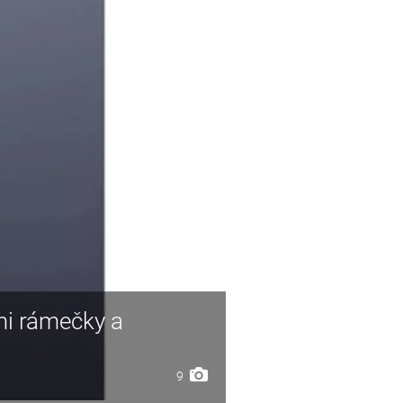
mi rámečky a
9