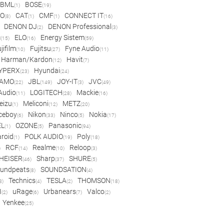
BML
BOSE
(1)
(19)
IO
CAT
CMF
CONNECT IT
(8)
(1)
(1)
(16)
DENON DJ
DENON Professional
(2)
(3)
c
ELO
Energy Sistem
(15)
(16)
(59)
jifilm
Fujitsu
Fyne Audio
(10)
(27)
(11)
Harman/Kardon
Havit
(12)
(7)
YPERX
Hyundai
(23)
(24)
AMO
JBL
JOY-IT
JVC
(22)
(149)
(3)
(49)
 Audio
LOGITECH
Mackie
(11)
(28)
(16)
eizu
Meliconi
METZ
(1)
(12)
(20)
ceboy
Nikon
Ninco
Nokia
(6)
(33)
(5)
(17)
EL
OZONE
Panasonic
(1)
(5)
(94)
aroid
POLK AUDIO
Poly
(1)
(19)
(18)
RCF
Realme
Reloop
)
(14)
(10)
(3)
HEISER
Sharp
SHURE
(46)
(37)
(5)
undpeats
SOUNDSATION
(8)
(4)
Technics
TESLA
THOMSON
8)
(4)
(2)
(18)
I
uRage
Urbanears
Valco
(2)
(6)
(7)
(2)
Yenkee
(25)