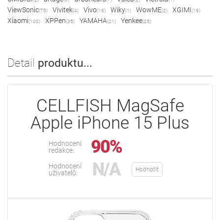
ViewSonic
Vivitek
Vivo
Wiky
WowME
XGIMI
(75)
(4)
(16)
(1)
(2)
(19)
Xiaomi
XPPen
YAMAHA
Yenkee
(100)
(35)
(21)
(25)
Detail
produktu...
CELLFISH MagSafe
Apple iPhone 15 Plus
90%
Hodnocení
redakce:
N/A
Hodnocení
Hodnotit
uživatelů: