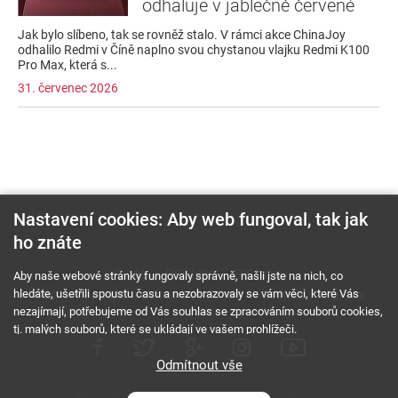
odhaluje v jablečně červené
Jak bylo slíbeno, tak se rovněž stalo. V rámci akce ChinaJoy
odhalilo Redmi v Číně naplno svou chystanou vlajku Redmi K100
Pro Max, která s...
31. červenec 2026
Nastavení cookies: Aby web fungoval, tak jak
ho znáte
O nás
RSS feed
Reklama
Aby naše webové stránky fungovaly správně, našli jste na nich, co
hledáte, ušetřili spoustu času a nezobrazovaly se vám věci, které Vás
Podmínky použití a ochrana soukromí
Cookies
Kariéra
nezajímají, potřebujeme od Vás souhlas se zpracováním souborů cookies,
tj. malých souborů, které se ukládají ve vašem prohlížeči.
Odmítnout vše