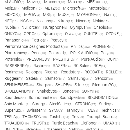
M-AUDIO
Mavic
Maxcom
Maxxo
MEEaudio
(5)
(1)
(18)
(1)
(1)
Meizu
Meliconi
METZ
Microsoft
Motorola
(1)
(12)
(20)
(26)
(24)
MOZOS
MPOW
MSI
MUSE
MYPHONE
Naim
(1)
(4)
(91)
(32)
(16)
(2)
NEC
NGS
Niceboy
Nikon
Ninco
Nokia
(16)
(21)
(6)
(33)
(5)
(17)
Nubia
NuForce
Nuraphone
Olympus
Oneplus
(1)
(4)
(2)
(10)
(4)
ONKYO
OPPO
Optoma
Orava
OUKITEL
OZONE
(6)
(15)
(38)
(34)
(1)
(5)
Panasonic
Patriot
Peavey
(94)
(1)
(4)
Performance Designed Products
Philips
PIONEER
(15)
(284)
(18)
Plantronics
Poco
Polaroid
POLK AUDIO
Poly
(8)
(10)
(1)
(19)
(18)
Potensic
PRESONUS
PRESTIGIO
Pure Audio
QCY
(3)
(6)
(14)
(1)
(7)
RASPBERRY
Rayline
RAZER
RC Sale
RCF
(1)
(1)
(14)
(1)
(14)
Realme
Reloop
Ricoh
Roadstar
ROCCAT
ROLLEI
(10)
(3)
(2)
(1)
(3)
(1)
Ruggear
Sades
Samson
Samsung
Sencor
(1)
(14)
(13)
(319)
(45)
SENNHEISER
Sharp
SHURE
S-Idee
SilentiumPC
(46)
(37)
(5)
(2)
(2)
SKULLCANDY
Snakebyte
Sonos
SONY
(18)
(4)
(10)
(136)
Soundeus
Soundmaster
Soundpeats
SOUNDSATION
(1)
(2)
(8)
(4)
Spin Master
Stagg
SteelSeries
STRONG
Sudio
(1)
(2)
(8)
(17)
(2)
Superlux
Swissten
SYMA
Tannoy
TCL
Technics
(7)
(4)
(6)
(1)
(68)
(4)
TESLA
THOMSON
Toshiba
Trevi
Triumph Board
(2)
(18)
(34)
(3)
(5)
TRUAUDIO
TRUST
Turtle Beach
UleFone
UMAX
(19)
(32)
(5)
(14)
(21)
UMIDIGI
uRage
Urbanears
Valco
Victrola
(2)
(6)
(7)
(2)
(1)