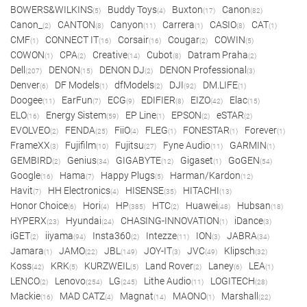
BOWERS&WILKINS
Buddy Toys
Buxton
Canon
(5)
(4)
(17)
(82)
Canon_
CANTON
Canyon
Carrera
CASIO
CAT
(2)
(8)
(11)
(1)
(8)
(1)
CMF
CONNECT IT
Corsair
Cougar
COWIN
(1)
(16)
(16)
(2)
(5)
COWON
CPA
Creative
Cubot
Datram Praha
(1)
(2)
(14)
(8)
(2)
Dell
DENON
DENON DJ
DENON Professional
(207)
(15)
(2)
(3)
Denver
DF Models
dfModels
DJI
DM.LIFE
(6)
(1)
(2)
(92)
(1)
Doogee
EarFun
ECG
EDIFIER
EIZO
Elac
(11)
(7)
(9)
(8)
(42)
(15)
ELO
Energy Sistem
EP Line
EPSON
eSTAR
(16)
(59)
(1)
(2)
(2)
EVOLVEO
FENDA
FiiO
FLEG
FONESTAR
Forever
(2)
(25)
(4)
(1)
(1)
(1)
FrameXX
Fujifilm
Fujitsu
Fyne Audio
GARMIN
(3)
(10)
(27)
(11)
(1)
GEMBIRD
Genius
GIGABYTE
Gigaset
GoGEN
(2)
(34)
(12)
(1)
(54)
Google
Hama
Happy Plugs
Harman/Kardon
(16)
(7)
(5)
(12)
Havit
HH Electronics
HISENSE
HITACHI
(7)
(4)
(35)
(13)
Honor Choice
Hori
HP
HTC
Huawei
Hubsan
(6)
(4)
(385)
(2)
(48)
(18)
HYPERX
Hyundai
CHASING-INNOVATION
iDance
(23)
(24)
(1)
(3)
iGET
iiyama
Insta360
Intezze
ION
JABRA
(2)
(94)
(2)
(11)
(3)
(34)
Jamara
JAMO
JBL
JOY-IT
JVC
Klipsch
(1)
(22)
(149)
(3)
(49)
(32)
Koss
KRK
KURZWEIL
Land Rover
Laney
LEA
(42)
(5)
(5)
(2)
(6)
(1)
LENCO
Lenovo
LG
Lithe Audio
LOGITECH
(2)
(254)
(245)
(11)
(28)
Mackie
MAD CATZ
Magnat
MAONO
Marshall
(16)
(4)
(14)
(1)
(22)