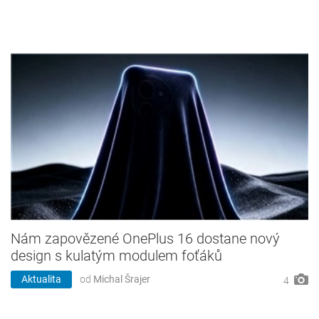
Nám zapovězené OnePlus 16 dostane nový
design s kulatým modulem foťáků
Aktualita
od
Michal Šrajer
4