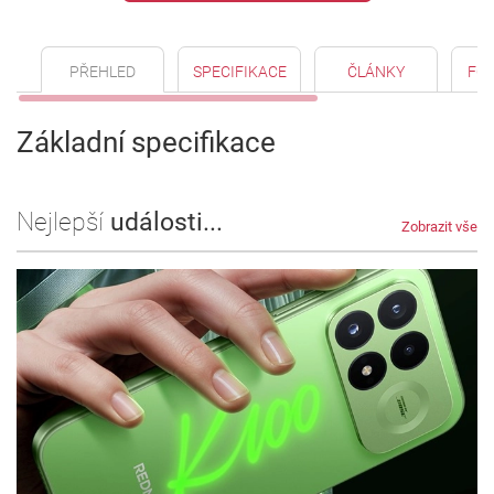
PŘEHLED
SPECIFIKACE
ČLÁNKY
FO
Základní specifikace
Nejlepší
události...
Zobrazit vše