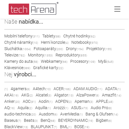
Naše
nabídka...
Mobilní telefony
Tablety
Chytré hodinky
(311)
(88)
(62)
Chytré náramky
Herní konzole
Notebooky
(10)
(4)
(970)
Sluchátka
Fotoaparáty
Drony
Projektory
(1004)
(200)
(154)
(155)
Televize
Monitory
Reproduktory
(782)
(1353)
(855)
Kamery do auta
Webkamery
Procesory
Myši
(58)
(66)
(109)
(545)
Klávesnice
Grafické karty
(389)
(22)
Nej
výrobci...
4gamers
A4tech
ACER
ADAM AUDIO
ADATA
(1)
(8)
(10)
(166)
(11)
(1)
AKAI
AKG
Alcatel
Aligator
AlzaPower
Amazfit
(19)
(2)
(3)
(13)
(8)
(14)
Anker
AOC
Aodin
AOPEN
Apeman
APPLE
(20)
(81)
(1)
(2)
(3)
(48)
AQ
Aquila
Aquilla
Arozzi
ASUS
Audio Pro
(16)
(2)
(1)
(1)
(473)
(8)
audio-technica
Ausdom
AverMedia
Bang & Olufsen
(20)
(6)
(1)
(14)
Baseus
Beats
BenQ
BEYERDYNAMIC
Bigben
(7)
(3)
(68)
(19)
(6)
BlackView
BLAUPUNKT
BML
BOSE
(13)
(7)
(1)
(19)