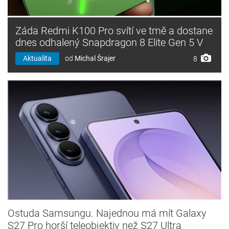
Záda Redmi K100 Pro svítí ve tmě a dostane
dnes odhalený Snapdragon 8 Elite Gen 5 V
Aktualita
od
Michal Šrajer
8
Ostuda Samsungu. Najednou má mít Galaxy
S27 Pro horší teleobjektiv než S27 Ultra