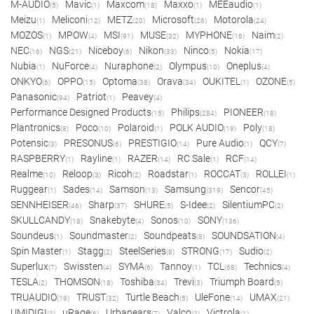
M-AUDIO
Mavic
Maxcom
Maxxo
MEEaudio
(5)
(1)
(18)
(1)
(1)
Meizu
Meliconi
METZ
Microsoft
Motorola
(1)
(12)
(20)
(26)
(24)
MOZOS
MPOW
MSI
MUSE
MYPHONE
Naim
(1)
(4)
(91)
(32)
(16)
(2)
NEC
NGS
Niceboy
Nikon
Ninco
Nokia
(16)
(21)
(6)
(33)
(5)
(17)
Nubia
NuForce
Nuraphone
Olympus
Oneplus
(1)
(4)
(2)
(10)
(4)
ONKYO
OPPO
Optoma
Orava
OUKITEL
OZONE
(6)
(15)
(38)
(34)
(1)
(5)
Panasonic
Patriot
Peavey
(94)
(1)
(4)
Performance Designed Products
Philips
PIONEER
(15)
(284)
(18)
Plantronics
Poco
Polaroid
POLK AUDIO
Poly
(8)
(10)
(1)
(19)
(18)
Potensic
PRESONUS
PRESTIGIO
Pure Audio
QCY
(3)
(6)
(14)
(1)
(7)
RASPBERRY
Rayline
RAZER
RC Sale
RCF
(1)
(1)
(14)
(1)
(14)
Realme
Reloop
Ricoh
Roadstar
ROCCAT
ROLLEI
(10)
(3)
(2)
(1)
(3)
(1)
Ruggear
Sades
Samson
Samsung
Sencor
(1)
(14)
(13)
(319)
(45)
SENNHEISER
Sharp
SHURE
S-Idee
SilentiumPC
(46)
(37)
(5)
(2)
(2)
SKULLCANDY
Snakebyte
Sonos
SONY
(18)
(4)
(10)
(136)
Soundeus
Soundmaster
Soundpeats
SOUNDSATION
(1)
(2)
(8)
(4)
Spin Master
Stagg
SteelSeries
STRONG
Sudio
(1)
(2)
(8)
(17)
(2)
Superlux
Swissten
SYMA
Tannoy
TCL
Technics
(7)
(4)
(6)
(1)
(68)
(4)
TESLA
THOMSON
Toshiba
Trevi
Triumph Board
(2)
(18)
(34)
(3)
(5)
TRUAUDIO
TRUST
Turtle Beach
UleFone
UMAX
(19)
(32)
(5)
(14)
(21)
UMIDIGI
uRage
Urbanears
Valco
Victrola
(2)
(6)
(7)
(2)
(1)