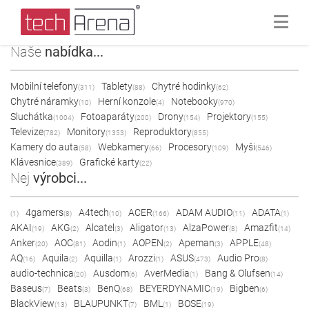
Naše
nabídka...
Mobilní telefony
Tablety
Chytré hodinky
(311)
(88)
(62)
Chytré náramky
Herní konzole
Notebooky
(10)
(4)
(970)
Sluchátka
Fotoaparáty
Drony
Projektory
(1004)
(200)
(154)
(155)
Televize
Monitory
Reproduktory
(782)
(1353)
(855)
Kamery do auta
Webkamery
Procesory
Myši
(58)
(66)
(109)
(546)
Klávesnice
Grafické karty
(389)
(22)
Nej
výrobci...
4gamers
A4tech
ACER
ADAM AUDIO
ADATA
(1)
(8)
(10)
(166)
(11)
(1)
AKAI
AKG
Alcatel
Aligator
AlzaPower
Amazfit
(19)
(2)
(3)
(13)
(8)
(14)
Anker
AOC
Aodin
AOPEN
Apeman
APPLE
(20)
(81)
(1)
(2)
(3)
(48)
AQ
Aquila
Aquilla
Arozzi
ASUS
Audio Pro
(16)
(2)
(1)
(1)
(473)
(8)
audio-technica
Ausdom
AverMedia
Bang & Olufsen
(20)
(6)
(1)
(14)
Baseus
Beats
BenQ
BEYERDYNAMIC
Bigben
(7)
(3)
(68)
(19)
(6)
BlackView
BLAUPUNKT
BML
BOSE
(13)
(7)
(1)
(19)