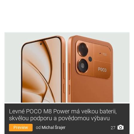
Levné POCO M8 Power má velkou baterii,
skvělou podporu a povědomou výbavu
Preview
od
Michal Šrajer
27