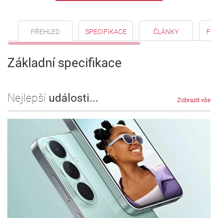
PŘEHLED
SPECIFIKACE
ČLÁNKY
FO
Základní specifikace
Nejlepší
události...
Zobrazit vše