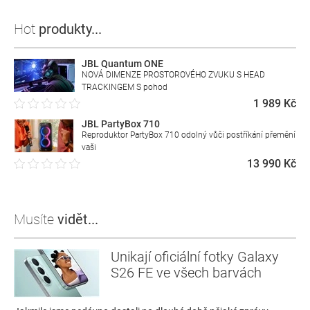
Hot
produkty...
JBL Quantum ONE
NOVÁ DIMENZE PROSTOROVÉHO ZVUKU S HEAD
TRACKINGEM S pohod
1 989 Kč
JBL PartyBox 710
Reproduktor PartyBox 710 odolný vůči postříkání přemění
vaši
13 990 Kč
Musíte
vidět...
Unikají oficiální fotky Galaxy
S26 FE ve všech barvách