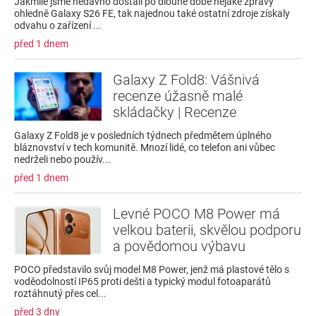
Jakmile jsme nedávno dostali po dlouhé době nějaké zprávy
ohledně Galaxy S26 FE, tak najednou také ostatní zdroje získaly
odvahu o zařízení ...
před 1 dnem
Galaxy Z Fold8: Vášnivá
recenze úžasně malé
skládačky | Recenze
Galaxy Z Fold8 je v posledních týdnech předmětem úplného
bláznovství v tech komunitě. Mnozí lidé, co telefon ani vůbec
nedrželi nebo použív...
před 1 dnem
Levné POCO M8 Power má
velkou baterii, skvělou podporu
a povědomou výbavu
POCO představilo svůj model M8 Power, jenž má plastové tělo s
voděodolností IP65 proti dešti a typický modul fotoaparátů
roztáhnutý přes cel...
před 3 dny