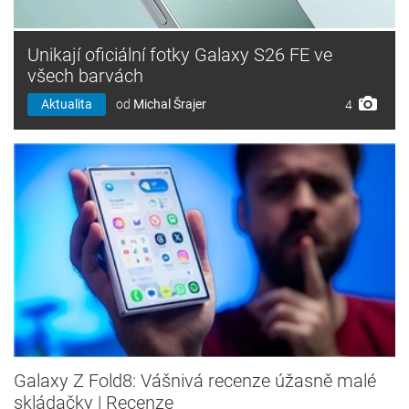
Unikají oficiální fotky Galaxy S26 FE ve
všech barvách
Aktualita
od
Michal Šrajer
4
Galaxy Z Fold8: Vášnivá recenze úžasně malé
skládačky | Recenze