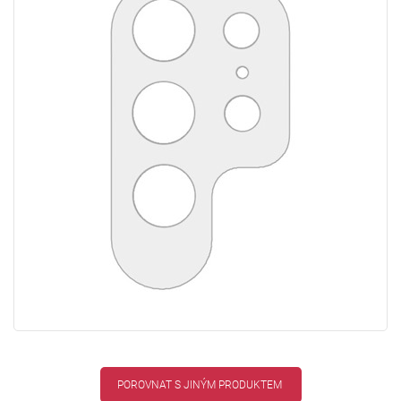
POROVNAT S JINÝM PRODUKTEM