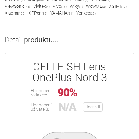
ViewSonic
Vivitek
Vivo
Wiky
WowME
XGIMI
(75)
(4)
(16)
(1)
(2)
(19)
Xiaomi
XPPen
YAMAHA
Yenkee
(100)
(35)
(21)
(25)
Detail
produktu...
CELLFISH Lens
OnePlus Nord 3
90%
Hodnocení
redakce:
N/A
Hodnocení
Hodnotit
uživatelů: