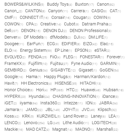
BOWERS&WILKINS
Buddy Toys
Buxton
Canon
(5)
(4)
(17)
(82)
Canon_
CANTON
Canyon
Carrera
CASIO
CAT
(2)
(8)
(11)
(1)
(8)
(1)
CMF
CONNECT IT
Corsair
Cougar
COWIN
(1)
(16)
(16)
(2)
(5)
COWON
CPA
Creative
Cubot
Datram Praha
(1)
(2)
(14)
(8)
(2)
Dell
DENON
DENON DJ
DENON Professional
(207)
(15)
(2)
(3)
Denver
DF Models
dfModels
DJI
DM.LIFE
(6)
(1)
(2)
(92)
(1)
Doogee
EarFun
ECG
EDIFIER
EIZO
Elac
(11)
(7)
(9)
(8)
(42)
(15)
ELO
Energy Sistem
EP Line
EPSON
eSTAR
(16)
(59)
(1)
(2)
(2)
EVOLVEO
FENDA
FiiO
FLEG
FONESTAR
Forever
(2)
(25)
(4)
(1)
(1)
(1)
FrameXX
Fujifilm
Fujitsu
Fyne Audio
GARMIN
(3)
(10)
(27)
(11)
(1)
GEMBIRD
Genius
GIGABYTE
Gigaset
GoGEN
(2)
(34)
(12)
(1)
(54)
Google
Hama
Happy Plugs
Harman/Kardon
(16)
(7)
(5)
(12)
Havit
HH Electronics
HISENSE
HITACHI
(7)
(4)
(35)
(13)
Honor Choice
Hori
HP
HTC
Huawei
Hubsan
(6)
(4)
(385)
(2)
(48)
(18)
HYPERX
Hyundai
CHASING-INNOVATION
iDance
(23)
(24)
(1)
(3)
iGET
iiyama
Insta360
Intezze
ION
JABRA
(2)
(94)
(2)
(11)
(3)
(34)
Jamara
JAMO
JBL
JOY-IT
JVC
Klipsch
(1)
(22)
(149)
(3)
(49)
(32)
Koss
KRK
KURZWEIL
Land Rover
Laney
LEA
(42)
(5)
(5)
(2)
(6)
(1)
LENCO
Lenovo
LG
Lithe Audio
LOGITECH
(2)
(254)
(245)
(11)
(28)
Mackie
MAD CATZ
Magnat
MAONO
Marshall
(16)
(4)
(14)
(1)
(22)