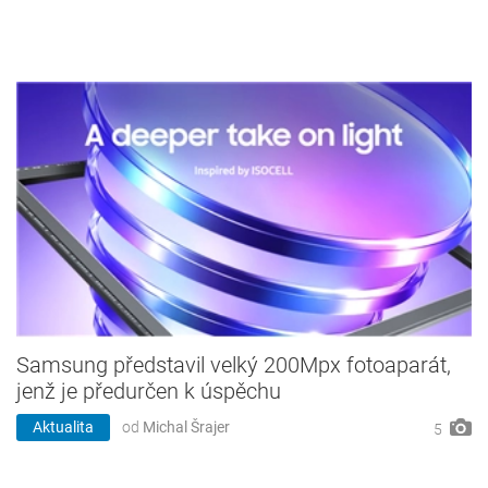
Samsung představil velký 200Mpx fotoaparát,
jenž je předurčen k úspěchu
Aktualita
od
Michal Šrajer
5