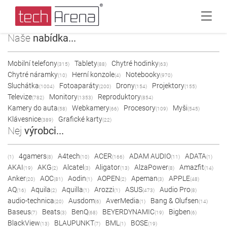
Naše
nabídka...
Mobilní telefony
Tablety
Chytré hodinky
(315)
(88)
(63)
Chytré náramky
Herní konzole
Notebooky
(10)
(4)
(970)
Sluchátka
Fotoaparáty
Drony
Projektory
(1004)
(200)
(154)
(155)
Televize
Monitory
Reproduktory
(782)
(1353)
(854)
Kamery do auta
Webkamery
Procesory
Myši
(58)
(66)
(109)
(545)
Klávesnice
Grafické karty
(389)
(22)
Nej
výrobci...
4gamers
A4tech
ACER
ADAM AUDIO
ADATA
(1)
(8)
(10)
(166)
(11)
(1)
AKAI
AKG
Alcatel
Aligator
AlzaPower
Amazfit
(19)
(2)
(3)
(13)
(8)
(14)
Anker
AOC
Aodin
AOPEN
Apeman
APPLE
(20)
(81)
(1)
(2)
(3)
(48)
AQ
Aquila
Aquilla
Arozzi
ASUS
Audio Pro
(16)
(2)
(1)
(1)
(473)
(8)
audio-technica
Ausdom
AverMedia
Bang & Olufsen
(20)
(6)
(1)
(14)
Baseus
Beats
BenQ
BEYERDYNAMIC
Bigben
(7)
(3)
(68)
(19)
(6)
BlackView
BLAUPUNKT
BML
BOSE
(13)
(7)
(1)
(19)