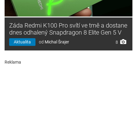
Záda Redmi K100 Pro svítí ve tmě a dostane
dnes odhalený Snapdragon 8 Elite Gen 5 V
Aktualita
od
Michal Šrajer
8
Reklama