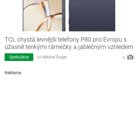
TCL chystá levnější telefony P80 pro Evropu s
úžasně tenkými rámečky a jablečným vzhledem
Spekulace
od
Michal Šrajer
9
Reklama