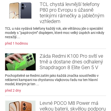
TCL chystá levnější telefony
P80 pro Evropu s úžasně
tenkými rámečky a jablečným
vzhledem
TCL u nás vydává telefony každý rok, ale většinou jde o speciální
modely s “papírovým” displejem, které moc velký úspěch ani nikdy
nezažijí....
před 1 hodinou
Záda Redmi K100 Pro svítí ve
tmě a dostane dnes odhalený
Snapdragon 8 Elite Gen 5 V
Pochopitelně se Redmi zatím jako každá značka soustředilo v
reklamní kampani na chystanou vlajkovou řadu na ten hlavní
model, kterým je ten ...
před 2 dny
Levné POCO M8 Power má
velkou baterii, skvělou podporu