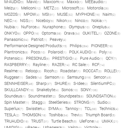
M-AUDIO
Mavic
Maxcom
Maxxo
MEEaudio
(5)
(1)
(18)
(1)
(1)
Meizu
Meliconi
METZ
Microsoft
Motorola
(1)
(12)
(20)
(26)
(26)
MOZOS
MPOW
MSI
MUSE
MYPHONE
Naim
(1)
(4)
(91)
(32)
(16)
(2)
NEC
NGS
Niceboy
Nikon
Ninco
Nokia
(16)
(21)
(6)
(33)
(5)
(17)
Nubia
NuForce
Nuraphone
Olympus
Oneplus
(1)
(4)
(2)
(10)
(4)
ONKYO
OPPO
Optoma
Orava
OUKITEL
OZONE
(6)
(16)
(38)
(34)
(1)
(5)
Panasonic
Patriot
Peavey
(94)
(1)
(4)
Performance Designed Products
Philips
PIONEER
(15)
(284)
(18)
Plantronics
Poco
Polaroid
POLK AUDIO
Poly
(8)
(10)
(1)
(19)
(18)
Potensic
PRESONUS
PRESTIGIO
Pure Audio
QCY
(3)
(6)
(14)
(1)
(7)
RASPBERRY
Rayline
RAZER
RC Sale
RCF
(1)
(1)
(14)
(1)
(14)
Realme
Reloop
Ricoh
Roadstar
ROCCAT
ROLLEI
(10)
(3)
(2)
(1)
(3)
(1)
Ruggear
Sades
Samson
Samsung
Sencor
(1)
(14)
(13)
(319)
(45)
SENNHEISER
Sharp
SHURE
S-Idee
SilentiumPC
(46)
(37)
(5)
(2)
(2)
SKULLCANDY
Snakebyte
Sonos
SONY
(18)
(4)
(10)
(136)
Soundeus
Soundmaster
Soundpeats
SOUNDSATION
(1)
(2)
(8)
(4)
Spin Master
Stagg
SteelSeries
STRONG
Sudio
(1)
(2)
(8)
(17)
(2)
Superlux
Swissten
SYMA
Tannoy
TCL
Technics
(7)
(4)
(6)
(1)
(68)
(4)
TESLA
THOMSON
Toshiba
Trevi
Triumph Board
(2)
(18)
(34)
(3)
(5)
TRUAUDIO
TRUST
Turtle Beach
UleFone
UMAX
(19)
(31)
(5)
(14)
(21)
UMIDIGI
uRage
Urbanears
Valco
Victrola
(2)
(6)
(7)
(2)
(1)