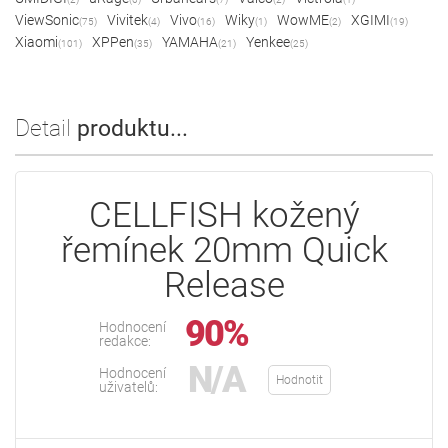
ViewSonic
Vivitek
Vivo
Wiky
WowME
XGIMI
(75)
(4)
(16)
(1)
(2)
(19)
Xiaomi
XPPen
YAMAHA
Yenkee
(101)
(35)
(21)
(25)
Detail
produktu...
CELLFISH kožený
řemínek 20mm Quick
Release
90%
Hodnocení
redakce:
N/A
Hodnocení
Hodnotit
uživatelů: