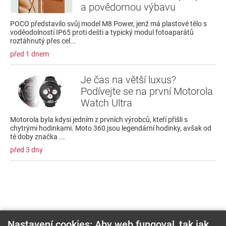
a povědomou výbavu
POCO představilo svůj model M8 Power, jenž má plastové tělo s
voděodolností IP65 proti dešti a typický modul fotoaparátů
roztáhnutý přes cel...
před 1 dnem
Je čas na větší luxus?
Podívejte se na první Motorola
Watch Ultra
Motorola byla kdysi jedním z prvních výrobců, kteří přišli s
chytrými hodinkami. Moto 360 jsou legendární hodinky, avšak od
té doby značka ...
před 3 dny
Nastavení cookies: Aby web fungoval, tak jak