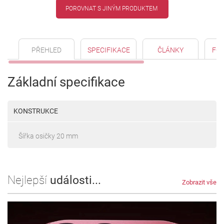
POROVNAT S JINÝM PRODUKTEM
PŘEHLED
SPECIFIKACE
ČLÁNKY
FO
Základní specifikace
KONSTRUKCE
Šířka osičky 20 mm
Nejlepší
události...
Zobrazit vše