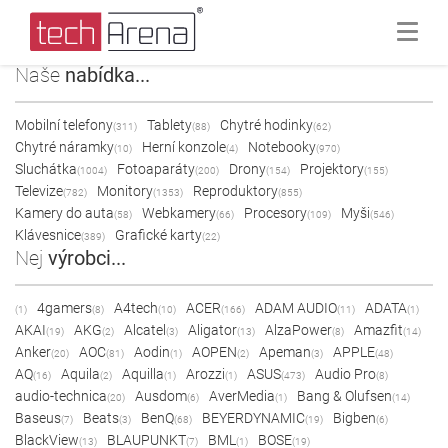
Naše
nabídka...
Mobilní telefony
Tablety
Chytré hodinky
(311)
(88)
(62)
Chytré náramky
Herní konzole
Notebooky
(10)
(4)
(970)
Sluchátka
Fotoaparáty
Drony
Projektory
(1004)
(200)
(154)
(155)
Televize
Monitory
Reproduktory
(782)
(1353)
(855)
Kamery do auta
Webkamery
Procesory
Myši
(58)
(66)
(109)
(546)
Klávesnice
Grafické karty
(389)
(22)
Nej
výrobci...
4gamers
A4tech
ACER
ADAM AUDIO
ADATA
(1)
(8)
(10)
(166)
(11)
(1)
AKAI
AKG
Alcatel
Aligator
AlzaPower
Amazfit
(19)
(2)
(3)
(13)
(8)
(14)
Anker
AOC
Aodin
AOPEN
Apeman
APPLE
(20)
(81)
(1)
(2)
(3)
(48)
AQ
Aquila
Aquilla
Arozzi
ASUS
Audio Pro
(16)
(2)
(1)
(1)
(473)
(8)
audio-technica
Ausdom
AverMedia
Bang & Olufsen
(20)
(6)
(1)
(14)
Baseus
Beats
BenQ
BEYERDYNAMIC
Bigben
(7)
(3)
(68)
(19)
(6)
BlackView
BLAUPUNKT
BML
BOSE
(13)
(7)
(1)
(19)