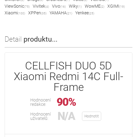
ViewSonic
Vivitek
Vivo
Wiky
WowME
XGIMI
(75)
(4)
(16)
(1)
(2)
(19)
Xiaomi
XPPen
YAMAHA
Yenkee
(100)
(35)
(21)
(25)
Detail
produktu...
CELLFISH DUO 5D
Xiaomi Redmi 14C Full-
Frame
90%
Hodnocení
redakce:
N/A
Hodnocení
Hodnotit
uživatelů: