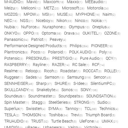
M-AUDIO
Mavic
Maxcom
Maxxo
MEEaudio
(5)
(1)
(18)
(1)
(1)
Meizu
Meliconi
METZ
Microsoft
Motorola
(1)
(12)
(20)
(26)
(24)
MOZOS
MPOW
MSI
MUSE
MYPHONE
Naim
(1)
(4)
(91)
(32)
(16)
(2)
NEC
NGS
Niceboy
Nikon
Ninco
Nokia
(16)
(21)
(6)
(33)
(5)
(17)
Nubia
NuForce
Nuraphone
Olympus
Oneplus
(1)
(4)
(2)
(10)
(4)
ONKYO
OPPO
Optoma
Orava
OUKITEL
OZONE
(6)
(15)
(38)
(34)
(1)
(5)
Panasonic
Patriot
Peavey
(94)
(1)
(4)
Performance Designed Products
Philips
PIONEER
(15)
(284)
(18)
Plantronics
Poco
Polaroid
POLK AUDIO
Poly
(8)
(10)
(1)
(19)
(18)
Potensic
PRESONUS
PRESTIGIO
Pure Audio
QCY
(3)
(6)
(14)
(1)
(7)
RASPBERRY
Rayline
RAZER
RC Sale
RCF
(1)
(1)
(14)
(1)
(14)
Realme
Reloop
Ricoh
Roadstar
ROCCAT
ROLLEI
(10)
(3)
(2)
(1)
(3)
(1)
Ruggear
Sades
Samson
Samsung
Sencor
(1)
(14)
(13)
(319)
(45)
SENNHEISER
Sharp
SHURE
S-Idee
SilentiumPC
(46)
(37)
(5)
(2)
(2)
SKULLCANDY
Snakebyte
Sonos
SONY
(18)
(4)
(10)
(136)
Soundeus
Soundmaster
Soundpeats
SOUNDSATION
(1)
(2)
(8)
(4)
Spin Master
Stagg
SteelSeries
STRONG
Sudio
(1)
(2)
(8)
(17)
(2)
Superlux
Swissten
SYMA
Tannoy
TCL
Technics
(7)
(4)
(6)
(1)
(68)
(4)
TESLA
THOMSON
Toshiba
Trevi
Triumph Board
(2)
(18)
(34)
(3)
(5)
TRUAUDIO
TRUST
Turtle Beach
UleFone
UMAX
(19)
(32)
(5)
(14)
(21)
UMIDIGI
uRage
Urbanears
Valco
Victrola
(2)
(6)
(7)
(2)
(1)