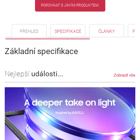
POROVNAT S JINÝM PRODUKTEM
PŘEHLED
SPECIFIKACE
ČLÁNKY
FO
Základní specifikace
Nejlepší
události...
Zobrazit vše