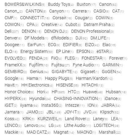
BOWERS&WILKINS
Buddy Toys
Buxton
Canon
(5)
(4)
(17)
(82)
Canon_
CANTON
Canyon
Carrera
CASIO
CAT
(2)
(8)
(11)
(1)
(8)
(1)
CMF
CONNECT IT
Corsair
Cougar
COWIN
(1)
(16)
(16)
(2)
(5)
COWON
CPA
Creative
Cubot
Datram Praha
(1)
(2)
(14)
(8)
(2)
Dell
DENON
DENON DJ
DENON Professional
(207)
(15)
(2)
(3)
Denver
DF Models
dfModels
DJI
DM.LIFE
(6)
(1)
(2)
(92)
(1)
Doogee
EarFun
ECG
EDIFIER
EIZO
Elac
(11)
(7)
(9)
(8)
(42)
(15)
ELO
Energy Sistem
EP Line
EPSON
eSTAR
(16)
(59)
(1)
(2)
(2)
EVOLVEO
FENDA
FiiO
FLEG
FONESTAR
Forever
(2)
(25)
(4)
(1)
(1)
(1)
FrameXX
Fujifilm
Fujitsu
Fyne Audio
GARMIN
(3)
(10)
(27)
(11)
(1)
GEMBIRD
Genius
GIGABYTE
Gigaset
GoGEN
(2)
(34)
(12)
(1)
(54)
Google
Hama
Happy Plugs
Harman/Kardon
(16)
(7)
(5)
(12)
Havit
HH Electronics
HISENSE
HITACHI
(7)
(4)
(35)
(13)
Honor Choice
Hori
HP
HTC
Huawei
Hubsan
(6)
(4)
(385)
(2)
(48)
(18)
HYPERX
Hyundai
CHASING-INNOVATION
iDance
(23)
(24)
(1)
(3)
iGET
iiyama
Insta360
Intezze
ION
JABRA
(2)
(94)
(2)
(11)
(3)
(34)
Jamara
JAMO
JBL
JOY-IT
JVC
Klipsch
(1)
(22)
(149)
(3)
(49)
(32)
Koss
KRK
KURZWEIL
Land Rover
Laney
LEA
(42)
(5)
(5)
(2)
(6)
(1)
LENCO
Lenovo
LG
Lithe Audio
LOGITECH
(2)
(254)
(245)
(11)
(28)
Mackie
MAD CATZ
Magnat
MAONO
Marshall
(16)
(4)
(14)
(1)
(22)