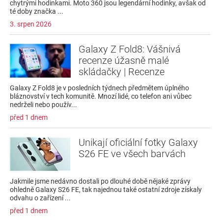
chytrými hodinkami. Moto 360 jsou legendární hodinky, avšak od
té doby značka ...
3. srpen 2026
Galaxy Z Fold8: Vášnivá
recenze úžasně malé
skládačky | Recenze
Galaxy Z Fold8 je v posledních týdnech předmětem úplného
bláznovství v tech komunitě. Mnozí lidé, co telefon ani vůbec
nedrželi nebo použív...
před 1 dnem
Unikají oficiální fotky Galaxy
S26 FE ve všech barvách
Jakmile jsme nedávno dostali po dlouhé době nějaké zprávy
ohledně Galaxy S26 FE, tak najednou také ostatní zdroje získaly
odvahu o zařízení ...
před 1 dnem