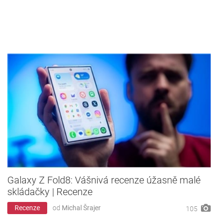
Galaxy Z Fold8: Vášnivá recenze úžasně malé
skládačky | Recenze
Recenze
od
Michal Šrajer
105