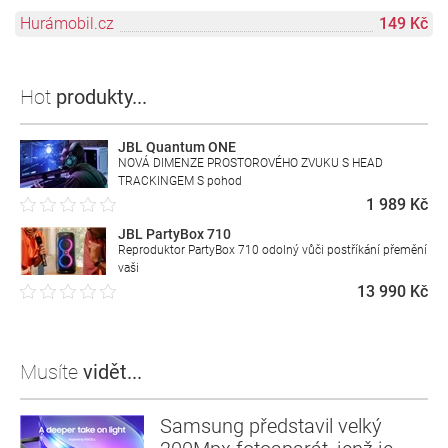
Hurámobil.cz
149 Kč
Hot
produkty...
JBL Quantum ONE
NOVÁ DIMENZE PROSTOROVÉHO ZVUKU S HEAD
TRACKINGEM S pohod
1 989 Kč
JBL PartyBox 710
Reproduktor PartyBox 710 odolný vůči postříkání přemění
vaši
13 990 Kč
Musíte
vidět...
Samsung představil velký