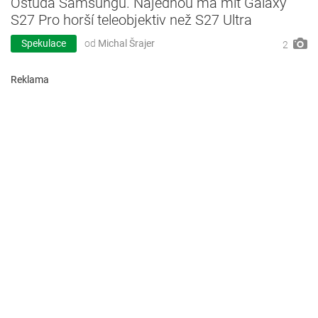
Ostuda Samsungu. Najednou má mít Galaxy
S27 Pro horší teleobjektiv než S27 Ultra
Spekulace
od
Michal Šrajer
2
Reklama