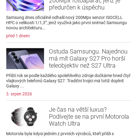
200Mpx fotoaparát, jenž je
předurčen k úspěchu
Samsung dnes oficiálně odhalil nový 200Mpx senzor ISOCELL
HPC o velikosti 1/1,3”, jenž využívá jako první snímač Samsungu
novou architekturu...
před 1 dnem
Ostuda Samsungu. Najednou
má mít Galaxy S27 Pro horší
teleobjektiv než S27 Ultra
Příští rok se podle každého spolehlivého zdroje dočkáme hned čtyř
vlajkových telefonů Galaxy S27. Tradiční trojici má totiž doplnit
Galaxy ...
3. srpen 2026
Je čas na větší luxus?
Podívejte se na první Motorola
Watch Ultra
Motorola byla kdysi jedním z prvních výrobců, kteří přišli s