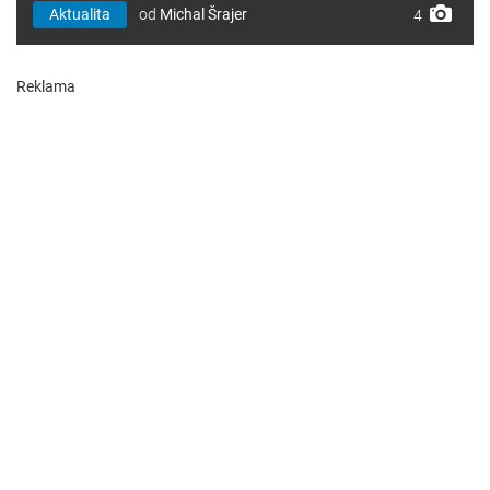
Aktualita
od
Michal Šrajer
4
Reklama