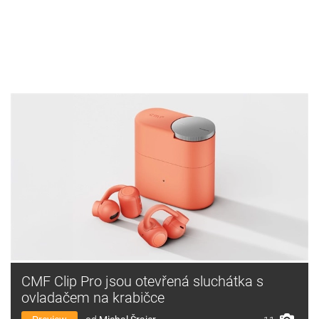
CMF Clip Pro jsou otevřená sluchátka s
ovladačem na krabičce