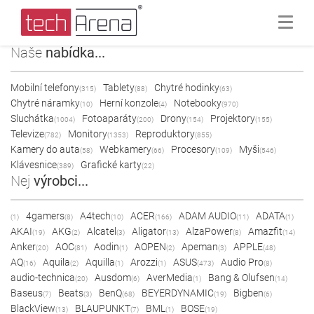
Naše
nabídka...
Mobilní telefony
Tablety
Chytré hodinky
(315)
(88)
(63)
Chytré náramky
Herní konzole
Notebooky
(10)
(4)
(970)
Sluchátka
Fotoaparáty
Drony
Projektory
(1004)
(200)
(154)
(155)
Televize
Monitory
Reproduktory
(782)
(1353)
(855)
Kamery do auta
Webkamery
Procesory
Myši
(58)
(66)
(109)
(546)
Klávesnice
Grafické karty
(389)
(22)
Nej
výrobci...
4gamers
A4tech
ACER
ADAM AUDIO
ADATA
(1)
(8)
(10)
(166)
(11)
(1)
AKAI
AKG
Alcatel
Aligator
AlzaPower
Amazfit
(19)
(2)
(3)
(13)
(8)
(14)
Anker
AOC
Aodin
AOPEN
Apeman
APPLE
(20)
(81)
(1)
(2)
(3)
(48)
AQ
Aquila
Aquilla
Arozzi
ASUS
Audio Pro
(16)
(2)
(1)
(1)
(473)
(8)
audio-technica
Ausdom
AverMedia
Bang & Olufsen
(20)
(6)
(1)
(14)
Baseus
Beats
BenQ
BEYERDYNAMIC
Bigben
(7)
(3)
(68)
(19)
(6)
BlackView
BLAUPUNKT
BML
BOSE
(13)
(7)
(1)
(19)