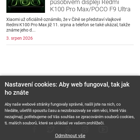
působivém displeji Redmi
K100 Pro Max/POCO F9 Ultra
Xiaomi už oficiálně oznámilo, že v Číně se představí vlajkové
Redmi K100 Pro Max již 11. srpna a telefon se také ukázal, takže
známe jeho d...
3. srpen 2026
Nastavení cookies: Aby web fungoval, tak jak
ho znáte
O nás
RSS feed
Reklama
Aby naše webové stránky fungovaly správně, našli jste na nich, co
hledáte, ušetřili spoustu času a nezobrazovaly se vám věci, které Vás
Podmínky použití a ochrana soukromí
Cookies
Kariéra
nezajímají, potřebujeme od Vás souhlas se zpracováním souborů cookies,
tj. malých souborů, které se ukládají ve vašem prohlížeči.
Odmítnout vše