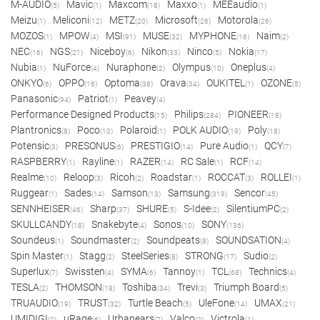
M-AUDIO
Mavic
Maxcom
Maxxo
MEEaudio
(5)
(1)
(18)
(1)
(1)
Meizu
Meliconi
METZ
Microsoft
Motorola
(1)
(12)
(20)
(26)
(26)
MOZOS
MPOW
MSI
MUSE
MYPHONE
Naim
(1)
(4)
(91)
(32)
(16)
(2)
NEC
NGS
Niceboy
Nikon
Ninco
Nokia
(16)
(21)
(6)
(33)
(5)
(17)
Nubia
NuForce
Nuraphone
Olympus
Oneplus
(1)
(4)
(2)
(10)
(4)
ONKYO
OPPO
Optoma
Orava
OUKITEL
OZONE
(6)
(16)
(38)
(34)
(1)
(5)
Panasonic
Patriot
Peavey
(94)
(1)
(4)
Performance Designed Products
Philips
PIONEER
(15)
(284)
(18)
Plantronics
Poco
Polaroid
POLK AUDIO
Poly
(8)
(10)
(1)
(19)
(18)
Potensic
PRESONUS
PRESTIGIO
Pure Audio
QCY
(3)
(6)
(14)
(1)
(7)
RASPBERRY
Rayline
RAZER
RC Sale
RCF
(1)
(1)
(14)
(1)
(14)
Realme
Reloop
Ricoh
Roadstar
ROCCAT
ROLLEI
(10)
(3)
(2)
(1)
(3)
(1)
Ruggear
Sades
Samson
Samsung
Sencor
(1)
(14)
(13)
(319)
(45)
SENNHEISER
Sharp
SHURE
S-Idee
SilentiumPC
(46)
(37)
(5)
(2)
(2)
SKULLCANDY
Snakebyte
Sonos
SONY
(18)
(4)
(10)
(136)
Soundeus
Soundmaster
Soundpeats
SOUNDSATION
(1)
(2)
(8)
(4)
Spin Master
Stagg
SteelSeries
STRONG
Sudio
(1)
(2)
(8)
(17)
(2)
Superlux
Swissten
SYMA
Tannoy
TCL
Technics
(7)
(4)
(6)
(1)
(68)
(4)
TESLA
THOMSON
Toshiba
Trevi
Triumph Board
(2)
(18)
(34)
(3)
(5)
TRUAUDIO
TRUST
Turtle Beach
UleFone
UMAX
(19)
(32)
(5)
(14)
(21)
UMIDIGI
uRage
Urbanears
Valco
Victrola
(2)
(6)
(7)
(2)
(1)