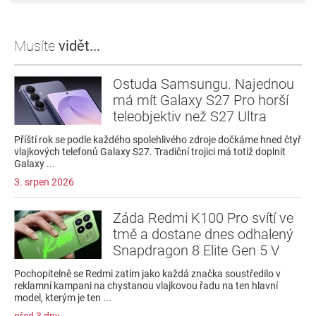
Musíte
vidět...
Ostuda Samsungu. Najednou
má mít Galaxy S27 Pro horší
teleobjektiv než S27 Ultra
Příští rok se podle každého spolehlivého zdroje dočkáme hned čtyř
vlajkových telefonů Galaxy S27. Tradiční trojici má totiž doplnit
Galaxy ...
3. srpen 2026
Záda Redmi K100 Pro svítí ve
tmě a dostane dnes odhalený
Snapdragon 8 Elite Gen 5 V
Pochopitelně se Redmi zatím jako každá značka soustředilo v
reklamní kampani na chystanou vlajkovou řadu na ten hlavní
model, kterým je ten ...
před 3 dny