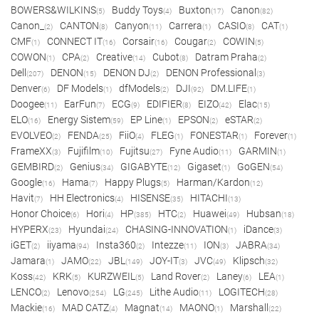
BOWERS&WILKINS
Buddy Toys
Buxton
Canon
(5)
(4)
(17)
(82)
Canon_
CANTON
Canyon
Carrera
CASIO
CAT
(2)
(8)
(11)
(1)
(8)
(1)
CMF
CONNECT IT
Corsair
Cougar
COWIN
(1)
(16)
(16)
(2)
(5)
COWON
CPA
Creative
Cubot
Datram Praha
(1)
(2)
(14)
(8)
(2)
Dell
DENON
DENON DJ
DENON Professional
(207)
(15)
(2)
(3)
Denver
DF Models
dfModels
DJI
DM.LIFE
(6)
(1)
(2)
(92)
(1)
Doogee
EarFun
ECG
EDIFIER
EIZO
Elac
(11)
(7)
(9)
(8)
(42)
(15)
ELO
Energy Sistem
EP Line
EPSON
eSTAR
(16)
(59)
(1)
(2)
(2)
EVOLVEO
FENDA
FiiO
FLEG
FONESTAR
Forever
(2)
(25)
(4)
(1)
(1)
(1)
FrameXX
Fujifilm
Fujitsu
Fyne Audio
GARMIN
(3)
(10)
(27)
(11)
(1)
GEMBIRD
Genius
GIGABYTE
Gigaset
GoGEN
(2)
(34)
(12)
(1)
(54)
Google
Hama
Happy Plugs
Harman/Kardon
(16)
(7)
(5)
(12)
Havit
HH Electronics
HISENSE
HITACHI
(7)
(4)
(35)
(13)
Honor Choice
Hori
HP
HTC
Huawei
Hubsan
(6)
(4)
(385)
(2)
(49)
(18)
HYPERX
Hyundai
CHASING-INNOVATION
iDance
(23)
(24)
(1)
(3)
iGET
iiyama
Insta360
Intezze
ION
JABRA
(2)
(94)
(2)
(11)
(3)
(34)
Jamara
JAMO
JBL
JOY-IT
JVC
Klipsch
(1)
(22)
(149)
(3)
(49)
(32)
Koss
KRK
KURZWEIL
Land Rover
Laney
LEA
(42)
(5)
(5)
(2)
(6)
(1)
LENCO
Lenovo
LG
Lithe Audio
LOGITECH
(2)
(254)
(245)
(11)
(28)
Mackie
MAD CATZ
Magnat
MAONO
Marshall
(16)
(4)
(14)
(1)
(22)