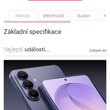
PŘEHLED
SPECIFIKACE
ČLÁNKY
FO
Základní specifikace
Nejlepší
události...
Zobrazit vše