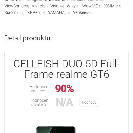
ViewSonic
Vivitek
Vivo
Wiky
WowME
XGIMI
(75)
(4)
(16)
(1)
(2)
(19)
Xiaomi
XPPen
YAMAHA
Yenkee
(101)
(35)
(21)
(25)
Detail
produktu...
CELLFISH DUO 5D Full-
Frame realme GT6
90%
Hodnocení
redakce:
N/A
Hodnocení
Hodnotit
uživatelů: