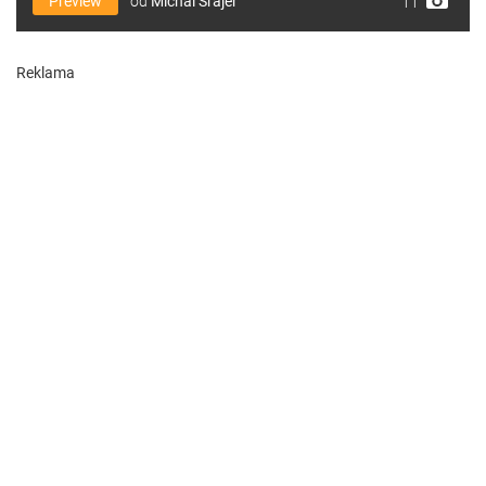
Preview
od
Michal Šrajer
11
Reklama