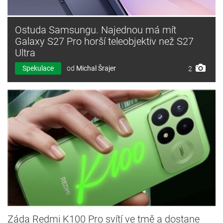
Ostuda Samsungu. Najednou má mít
Galaxy S27 Pro horší teleobjektiv než S27
Ultra
Spekulace
od
Michal Šrajer
2
Záda Redmi K100 Pro svítí ve tmě a dostane