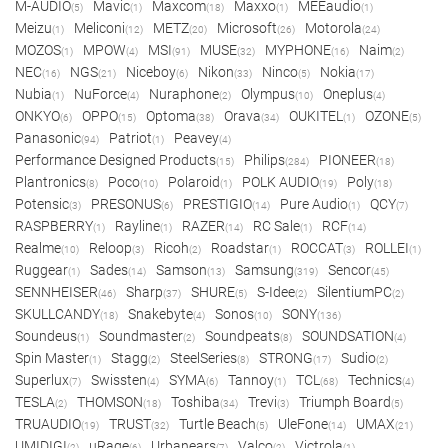
M-AUDIO
Mavic
Maxcom
Maxxo
MEEaudio
(5)
(1)
(18)
(1)
(1)
Meizu
Meliconi
METZ
Microsoft
Motorola
(1)
(12)
(20)
(26)
(24)
MOZOS
MPOW
MSI
MUSE
MYPHONE
Naim
(1)
(4)
(91)
(32)
(16)
(2)
NEC
NGS
Niceboy
Nikon
Ninco
Nokia
(16)
(21)
(6)
(33)
(5)
(17)
Nubia
NuForce
Nuraphone
Olympus
Oneplus
(1)
(4)
(2)
(10)
(4)
ONKYO
OPPO
Optoma
Orava
OUKITEL
OZONE
(6)
(15)
(38)
(34)
(1)
(5)
Panasonic
Patriot
Peavey
(94)
(1)
(4)
Performance Designed Products
Philips
PIONEER
(15)
(284)
(18)
Plantronics
Poco
Polaroid
POLK AUDIO
Poly
(8)
(10)
(1)
(19)
(18)
Potensic
PRESONUS
PRESTIGIO
Pure Audio
QCY
(3)
(6)
(14)
(1)
(7)
RASPBERRY
Rayline
RAZER
RC Sale
RCF
(1)
(1)
(14)
(1)
(14)
Realme
Reloop
Ricoh
Roadstar
ROCCAT
ROLLEI
(10)
(3)
(2)
(1)
(3)
(1)
Ruggear
Sades
Samson
Samsung
Sencor
(1)
(14)
(13)
(319)
(45)
SENNHEISER
Sharp
SHURE
S-Idee
SilentiumPC
(46)
(37)
(5)
(2)
(2)
SKULLCANDY
Snakebyte
Sonos
SONY
(18)
(4)
(10)
(136)
Soundeus
Soundmaster
Soundpeats
SOUNDSATION
(1)
(2)
(8)
(4)
Spin Master
Stagg
SteelSeries
STRONG
Sudio
(1)
(2)
(8)
(17)
(2)
Superlux
Swissten
SYMA
Tannoy
TCL
Technics
(7)
(4)
(6)
(1)
(68)
(4)
TESLA
THOMSON
Toshiba
Trevi
Triumph Board
(2)
(18)
(34)
(3)
(5)
TRUAUDIO
TRUST
Turtle Beach
UleFone
UMAX
(19)
(32)
(5)
(14)
(21)
UMIDIGI
uRage
Urbanears
Valco
Victrola
(2)
(6)
(7)
(2)
(1)