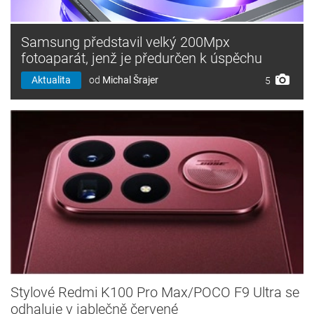
Samsung představil velký 200Mpx
fotoaparát, jenž je předurčen k úspěchu
Aktualita
od
Michal Šrajer
5
Stylové Redmi K100 Pro Max/POCO F9 Ultra se
odhaluje v jablečně červené