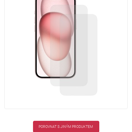
POROVNAT S JINÝM PRODUKTEM