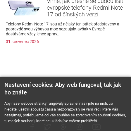
Víme, jak přesně se budou lišit
evropské telefony Redmi Note
17 od čínských verzí
Telefony Redmi Note 17 jsou už nějaký ten pátek představeny a
popravdě svou výbavou moc nezaujaly, avšak v Evropě
dostáváme vždy lehce uprav...
31. červenec 2026
Nastavení cookies: Aby web fungoval, tak jak
ho znáte
O nás
RSS feed
Reklama
Aby naše webové stránky fungovaly správně, našli jste na nich, co
hledáte, ušetřili spoustu času a nezobrazovaly se vám věci, které Vás
Podmínky použití a ochrana soukromí
Cookies
Kariéra
nezajímají, potřebujeme od Vás souhlas se zpracováním souborů cookies,
tj. malých souborů, které se ukládají ve vašem prohlížeči.