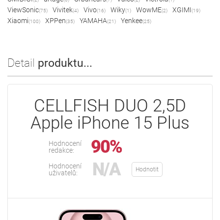
ViewSonic
Vivitek
Vivo
Wiky
WowME
XGIMI
(75)
(4)
(16)
(1)
(2)
(19)
Xiaomi
XPPen
YAMAHA
Yenkee
(100)
(35)
(21)
(25)
Detail
produktu...
CELLFISH DUO 2,5D
Apple iPhone 15 Plus
90%
Hodnocení
redakce:
N/A
Hodnocení
Hodnotit
uživatelů: