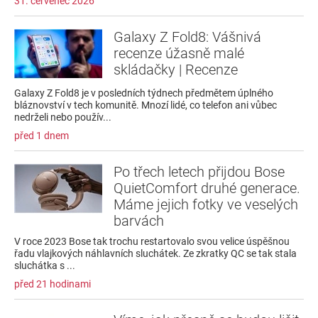
31. červenec 2026
Galaxy Z Fold8: Vášnivá
recenze úžasně malé
skládačky | Recenze
Galaxy Z Fold8 je v posledních týdnech předmětem úplného
bláznovství v tech komunitě. Mnozí lidé, co telefon ani vůbec
nedrželi nebo použív...
před 1 dnem
Po třech letech přijdou Bose
QuietComfort druhé generace.
Máme jejich fotky ve veselých
barvách
V roce 2023 Bose tak trochu restartovalo svou velice úspěšnou
řadu vlajkových náhlavních sluchátek. Ze zkratky QC se tak stala
sluchátka s ...
před 21 hodinami