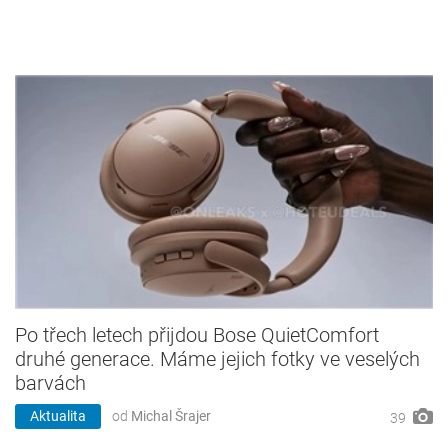
Po třech letech přijdou Bose QuietComfort
druhé generace. Máme jejich fotky ve veselých
barvách
Aktualita
od
Michal Šrajer
39