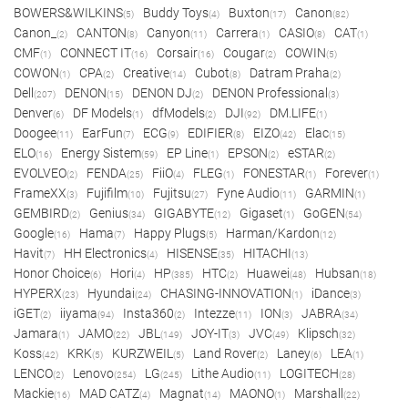
BOWERS&WILKINS
Buddy Toys
Buxton
Canon
(5)
(4)
(17)
(82)
Canon_
CANTON
Canyon
Carrera
CASIO
CAT
(2)
(8)
(11)
(1)
(8)
(1)
CMF
CONNECT IT
Corsair
Cougar
COWIN
(1)
(16)
(16)
(2)
(5)
COWON
CPA
Creative
Cubot
Datram Praha
(1)
(2)
(14)
(8)
(2)
Dell
DENON
DENON DJ
DENON Professional
(207)
(15)
(2)
(3)
Denver
DF Models
dfModels
DJI
DM.LIFE
(6)
(1)
(2)
(92)
(1)
Doogee
EarFun
ECG
EDIFIER
EIZO
Elac
(11)
(7)
(9)
(8)
(42)
(15)
ELO
Energy Sistem
EP Line
EPSON
eSTAR
(16)
(59)
(1)
(2)
(2)
EVOLVEO
FENDA
FiiO
FLEG
FONESTAR
Forever
(2)
(25)
(4)
(1)
(1)
(1)
FrameXX
Fujifilm
Fujitsu
Fyne Audio
GARMIN
(3)
(10)
(27)
(11)
(1)
GEMBIRD
Genius
GIGABYTE
Gigaset
GoGEN
(2)
(34)
(12)
(1)
(54)
Google
Hama
Happy Plugs
Harman/Kardon
(16)
(7)
(5)
(12)
Havit
HH Electronics
HISENSE
HITACHI
(7)
(4)
(35)
(13)
Honor Choice
Hori
HP
HTC
Huawei
Hubsan
(6)
(4)
(385)
(2)
(48)
(18)
HYPERX
Hyundai
CHASING-INNOVATION
iDance
(23)
(24)
(1)
(3)
iGET
iiyama
Insta360
Intezze
ION
JABRA
(2)
(94)
(2)
(11)
(3)
(34)
Jamara
JAMO
JBL
JOY-IT
JVC
Klipsch
(1)
(22)
(149)
(3)
(49)
(32)
Koss
KRK
KURZWEIL
Land Rover
Laney
LEA
(42)
(5)
(5)
(2)
(6)
(1)
LENCO
Lenovo
LG
Lithe Audio
LOGITECH
(2)
(254)
(245)
(11)
(28)
Mackie
MAD CATZ
Magnat
MAONO
Marshall
(16)
(4)
(14)
(1)
(22)