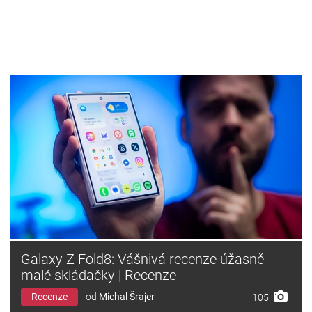
Galaxy Z Fold8: Vášnivá recenze úžasně
malé skládačky | Recenze
Recenze
od
Michal Šrajer
105