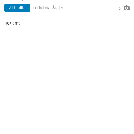
Aktualita
od
Michal Šrajer
13
Reklama