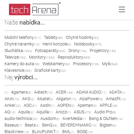
Naše
nabídka...
Mobilní telefony
Tablety
Chytré hodinky
(311)
(88)
(62)
Chytré náramky
Herní konzole
Notebooky
(10)
(4)
(970)
Sluchátka
Fotoaparáty
Drony
Projektory
(1004)
(200)
(154)
(155)
Televize
Monitory
Reproduktory
(782)
(1353)
(855)
Kamery do auta
Webkamery
Procesory
Myši
(58)
(66)
(109)
(546)
Klávesnice
Grafické karty
(389)
(22)
Nej
výrobci...
4gamers
A4tech
ACER
ADAM AUDIO
ADATA
(1)
(8)
(10)
(166)
(11)
(1)
AKAI
AKG
Alcatel
Aligator
AlzaPower
Amazfit
(19)
(2)
(3)
(13)
(8)
(14)
Anker
AOC
Aodin
AOPEN
Apeman
APPLE
(20)
(81)
(1)
(2)
(3)
(48)
AQ
Aquila
Aquilla
Arozzi
ASUS
Audio Pro
(16)
(2)
(1)
(1)
(473)
(8)
audio-technica
Ausdom
AverMedia
Bang & Olufsen
(20)
(6)
(1)
(14)
Baseus
Beats
BenQ
BEYERDYNAMIC
Bigben
(7)
(3)
(68)
(19)
(6)
BlackView
BLAUPUNKT
BML
BOSE
(13)
(7)
(1)
(19)