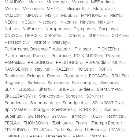
M-AUDIO
Mavic
Maxcom
Maxxo
MEEaudio
(5)
(1)
(18)
(1)
(1)
Meizu
Meliconi
METZ
Microsoft
Motorola
(1)
(12)
(20)
(26)
(26)
MOZOS
MPOW
MSI
MUSE
MYPHONE
Naim
(1)
(4)
(91)
(32)
(16)
(2)
NEC
NGS
Niceboy
Nikon
Ninco
Nokia
(16)
(21)
(6)
(33)
(5)
(17)
Nubia
NuForce
Nuraphone
Olympus
Oneplus
(1)
(4)
(2)
(10)
(4)
ONKYO
OPPO
Optoma
Orava
OUKITEL
OZONE
(6)
(16)
(38)
(34)
(1)
(5)
Panasonic
Patriot
Peavey
(94)
(1)
(4)
Performance Designed Products
Philips
PIONEER
(15)
(284)
(18)
Plantronics
Poco
Polaroid
POLK AUDIO
Poly
(8)
(10)
(1)
(19)
(18)
Potensic
PRESONUS
PRESTIGIO
Pure Audio
QCY
(3)
(6)
(14)
(1)
(7)
RASPBERRY
Rayline
RAZER
RC Sale
RCF
(1)
(1)
(14)
(1)
(14)
Realme
Reloop
Ricoh
Roadstar
ROCCAT
ROLLEI
(10)
(3)
(2)
(1)
(3)
(1)
Ruggear
Sades
Samson
Samsung
Sencor
(1)
(14)
(13)
(319)
(45)
SENNHEISER
Sharp
SHURE
S-Idee
SilentiumPC
(46)
(37)
(5)
(2)
(2)
SKULLCANDY
Snakebyte
Sonos
SONY
(18)
(4)
(10)
(136)
Soundeus
Soundmaster
Soundpeats
SOUNDSATION
(1)
(2)
(8)
(4)
Spin Master
Stagg
SteelSeries
STRONG
Sudio
(1)
(2)
(8)
(17)
(2)
Superlux
Swissten
SYMA
Tannoy
TCL
Technics
(7)
(4)
(6)
(1)
(68)
(4)
TESLA
THOMSON
Toshiba
Trevi
Triumph Board
(2)
(18)
(34)
(3)
(5)
TRUAUDIO
TRUST
Turtle Beach
UleFone
UMAX
(19)
(32)
(5)
(14)
(21)
UMIDIGI
uRage
Urbanears
Valco
Victrola
(2)
(6)
(7)
(2)
(1)