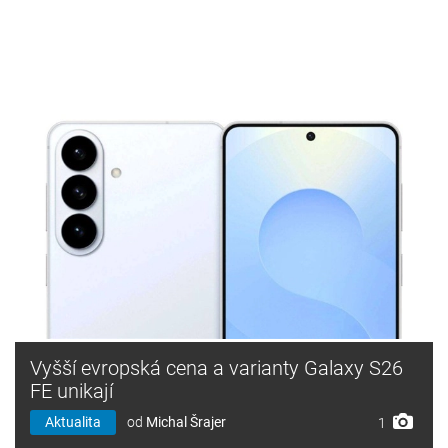
Vyšší evropská cena a varianty Galaxy S26
FE unikají
Aktualita
od
Michal Šrajer
1