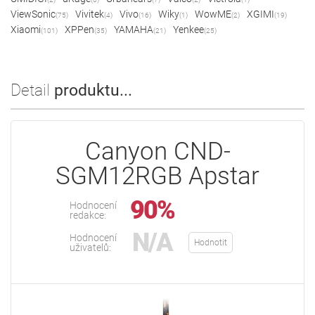
ViewSonic
Vivitek
Vivo
Wiky
WowME
XGIMI
(75)
(4)
(16)
(1)
(2)
(19)
Xiaomi
XPPen
YAMAHA
Yenkee
(101)
(35)
(21)
(25)
Detail
produktu...
Canyon CND-
SGM12RGB Apstar
90%
Hodnocení
redakce:
N/A
Hodnocení
Hodnotit
uživatelů: