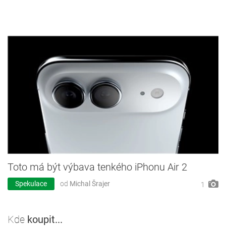
Toto má být výbava tenkého iPhonu Air 2
Spekulace
od
Michal Šrajer
1
Kde
koupit...