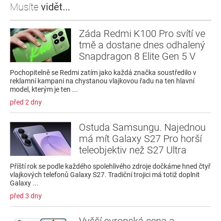
Musíte
vidět...
Záda Redmi K100 Pro svítí ve
tmě a dostane dnes odhalený
Snapdragon 8 Elite Gen 5 V
Pochopitelně se Redmi zatím jako každá značka soustředilo v
reklamní kampani na chystanou vlajkovou řadu na ten hlavní
model, kterým je ten ...
před 2 dny
Ostuda Samsungu. Najednou
má mít Galaxy S27 Pro horší
teleobjektiv než S27 Ultra
Příští rok se podle každého spolehlivého zdroje dočkáme hned čtyř
vlajkových telefonů Galaxy S27. Tradiční trojici má totiž doplnit
Galaxy ...
před 3 dny
Vyšší evropská cena a