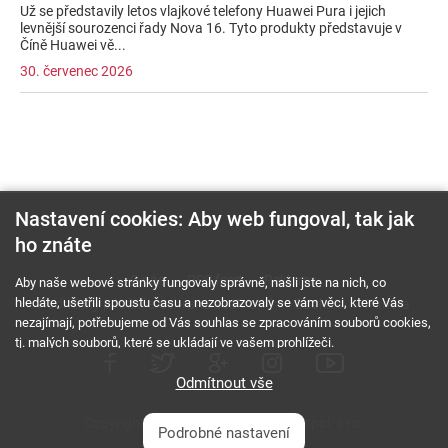
Už se představily letos vlajkové telefony Huawei Pura i jejich
levnější sourozenci řady Nova 16. Tyto produkty představuje v
Číně Huawei vě...
30. červenec 2026
Nastavení cookies: Aby web fungoval, tak jak
ho znáte
O nás
RSS feed
Reklama
Aby naše webové stránky fungovaly správně, našli jste na nich, co
hledáte, ušetřili spoustu času a nezobrazovaly se vám věci, které Vás
Podmínky použití a ochrana soukromí
Cookies
Kariéra
nezajímají, potřebujeme od Vás souhlas se zpracováním souborů cookies,
tj. malých souborů, které se ukládají ve vašem prohlížeči.
Odmítnout vše
Copyright © 2000 - 2026 NetComp, spol. s r.o.
Podrobné nastavení
Všechna práva vyhrazena.