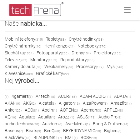
Naše
nabídka...
Mobilní telefony
Tablety
Chytré hodinky
(315)
(88)
(63)
Chytré náramky
Herní konzole
Notebooky
(10)
(4)
(970)
Sluchátka
Fotoaparáty
Drony
Projektory
(1004)
(200)
(154)
(155)
Televize
Monitory
Reproduktory
(782)
(1353)
(855)
Kamery do auta
Webkamery
Procesory
Myši
(58)
(66)
(109)
(546)
Klávesnice
Grafické karty
(389)
(22)
Nej
výrobci...
4gamers
A4tech
ACER
ADAM AUDIO
ADATA
(1)
(8)
(10)
(166)
(11)
(1)
AKAI
AKG
Alcatel
Aligator
AlzaPower
Amazfit
(19)
(2)
(3)
(13)
(8)
(14)
Anker
AOC
Aodin
AOPEN
Apeman
APPLE
(20)
(81)
(1)
(2)
(3)
(48)
AQ
Aquila
Aquilla
Arozzi
ASUS
Audio Pro
(16)
(2)
(1)
(1)
(473)
(8)
audio-technica
Ausdom
AverMedia
Bang & Olufsen
(20)
(6)
(1)
(14)
Baseus
Beats
BenQ
BEYERDYNAMIC
Bigben
(7)
(3)
(68)
(19)
(6)
BlackView
BLAUPUNKT
BML
BOSE
(13)
(7)
(1)
(19)