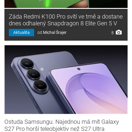
Záda Redmi K100 Pro svítí ve tmě a dostane
dnes odhalený Snapdragon 8 Elite Gen 5 V
Aktualita
od
Michal Šrajer
8
Ostuda Samsungu. Najednou má mít Galaxy
S27 Pro horší teleobjektiv než S27 Ultra