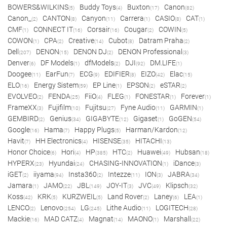
BOWERS&WILKINS
Buddy Toys
Buxton
Canon
(5)
(4)
(17)
(82)
Canon_
CANTON
Canyon
Carrera
CASIO
CAT
(2)
(8)
(11)
(1)
(8)
(1)
CMF
CONNECT IT
Corsair
Cougar
COWIN
(1)
(16)
(16)
(2)
(5)
COWON
CPA
Creative
Cubot
Datram Praha
(1)
(2)
(14)
(8)
(2)
Dell
DENON
DENON DJ
DENON Professional
(207)
(15)
(2)
(3)
Denver
DF Models
dfModels
DJI
DM.LIFE
(6)
(1)
(2)
(92)
(1)
Doogee
EarFun
ECG
EDIFIER
EIZO
Elac
(11)
(7)
(9)
(8)
(42)
(15)
ELO
Energy Sistem
EP Line
EPSON
eSTAR
(16)
(59)
(1)
(2)
(2)
EVOLVEO
FENDA
FiiO
FLEG
FONESTAR
Forever
(2)
(25)
(4)
(1)
(1)
(1)
FrameXX
Fujifilm
Fujitsu
Fyne Audio
GARMIN
(3)
(10)
(27)
(11)
(1)
GEMBIRD
Genius
GIGABYTE
Gigaset
GoGEN
(2)
(34)
(12)
(1)
(54)
Google
Hama
Happy Plugs
Harman/Kardon
(16)
(7)
(5)
(12)
Havit
HH Electronics
HISENSE
HITACHI
(7)
(4)
(35)
(13)
Honor Choice
Hori
HP
HTC
Huawei
Hubsan
(6)
(4)
(385)
(2)
(49)
(18)
HYPERX
Hyundai
CHASING-INNOVATION
iDance
(23)
(24)
(1)
(3)
iGET
iiyama
Insta360
Intezze
ION
JABRA
(2)
(94)
(2)
(11)
(3)
(34)
Jamara
JAMO
JBL
JOY-IT
JVC
Klipsch
(1)
(22)
(149)
(3)
(49)
(32)
Koss
KRK
KURZWEIL
Land Rover
Laney
LEA
(42)
(5)
(5)
(2)
(6)
(1)
LENCO
Lenovo
LG
Lithe Audio
LOGITECH
(2)
(254)
(245)
(11)
(28)
Mackie
MAD CATZ
Magnat
MAONO
Marshall
(16)
(4)
(14)
(1)
(22)