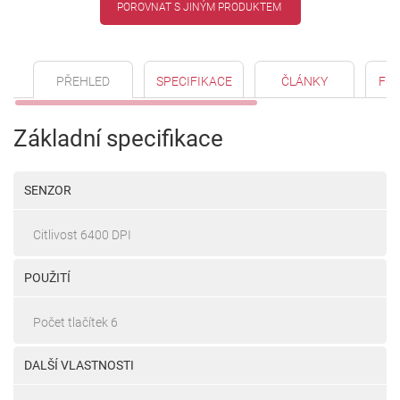
POROVNAT S JINÝM PRODUKTEM
PŘEHLED
SPECIFIKACE
ČLÁNKY
FO
Základní specifikace
SENZOR
Citlivost 6400 DPI
POUŽITÍ
Počet tlačítek 6
DALŠÍ VLASTNOSTI