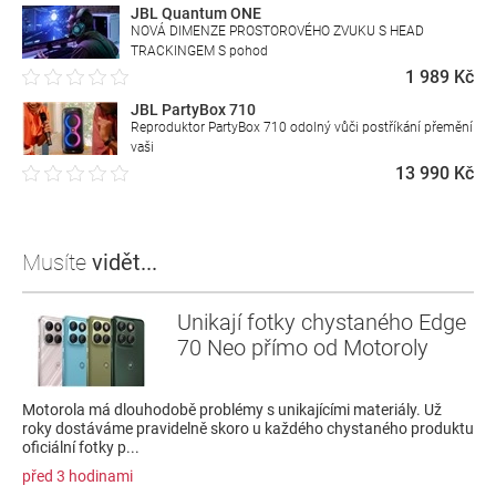
JBL Quantum ONE
NOVÁ DIMENZE PROSTOROVÉHO ZVUKU S HEAD
TRACKINGEM S pohod
1 989 Kč
JBL PartyBox 710
Reproduktor PartyBox 710 odolný vůči postříkání přemění
vaši
13 990 Kč
Musíte
vidět...
Unikají fotky chystaného Edge
70 Neo přímo od Motoroly
Motorola má dlouhodobě problémy s unikajícími materiály. Už
roky dostáváme pravidelně skoro u každého chystaného produktu
oficiální fotky p...
před 3 hodinami