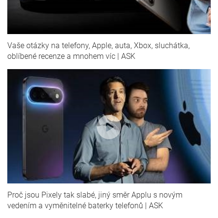
Vaše otázky na telefony, Apple, auta, Xbox, sluchátka,
oblíbené recenze a mnohem víc | ASK
Proč jsou Pixely tak slabé, jiný směr Applu s novým
vedením a vyměnitelné baterky telefonů | ASK