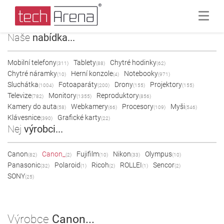
Naše
nabídka...
Mobilní telefony
Tablety
Chytré hodinky
(311)
(88)
(62)
Chytré náramky
Herní konzole
Notebooky
(10)
(4)
(971)
Sluchátka
Fotoaparáty
Drony
Projektory
(1004)
(200)
(155)
(155)
Televize
Monitory
Reproduktory
(782)
(1355)
(856)
Kamery do auta
Webkamery
Procesory
Myši
(58)
(66)
(109)
(546)
Klávesnice
Grafické karty
(390)
(22)
Nej
výrobci...
Canon
Canon_
Fujifilm
Nikon
Olympus
(82)
(2)
(10)
(33)
(10)
Panasonic
Polaroid
Ricoh
ROLLEI
Sencor
(32)
(1)
(2)
(1)
(2)
SONY
(25)
Výrobce
Canon...