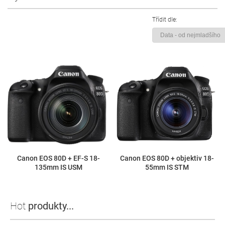
Třídit dle:
Canon EOS 80D + EF-S 18-
Canon EOS 80D + objektiv 18-
135mm IS USM
55mm IS STM
Hot
produkty...