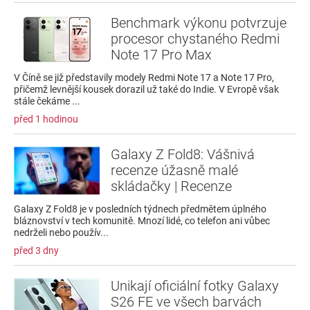
Benchmark výkonu potvrzuje
procesor chystaného Redmi
Note 17 Pro Max
V Číně se již představily modely Redmi Note 17 a Note 17 Pro,
přičemž levnější kousek dorazil už také do Indie. V Evropě však
stále čekáme ...
před 1 hodinou
Galaxy Z Fold8: Vášnivá
recenze úžasně malé
skládačky | Recenze
Galaxy Z Fold8 je v posledních týdnech předmětem úplného
bláznovství v tech komunitě. Mnozí lidé, co telefon ani vůbec
nedrželi nebo použív...
před 3 dny
Unikají oficiální fotky Galaxy
S26 FE ve všech barvách