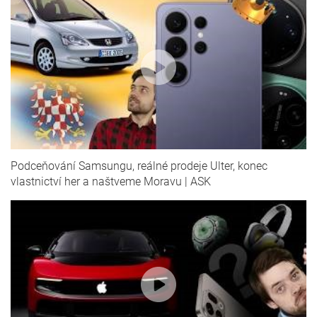
Podceňování Samsungu, reálné prodeje Ulter, konec
vlastnictví her a naštveme Moravu | ASK