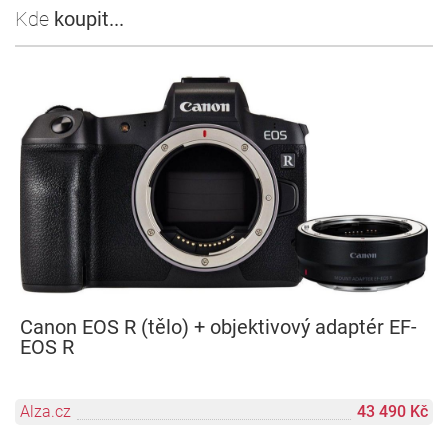
Kde
koupit...
Canon EOS R (tělo) + objektivový adaptér EF-
EOS R
Alza.cz
43 490 Kč