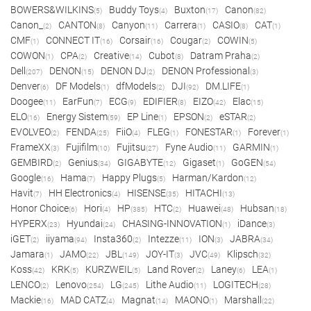
BOWERS&WILKINS
Buddy Toys
Buxton
Canon
(5)
(4)
(17)
(82)
Canon_
CANTON
Canyon
Carrera
CASIO
CAT
(2)
(8)
(11)
(1)
(8)
(1)
CMF
CONNECT IT
Corsair
Cougar
COWIN
(1)
(16)
(16)
(2)
(5)
COWON
CPA
Creative
Cubot
Datram Praha
(1)
(2)
(14)
(8)
(2)
Dell
DENON
DENON DJ
DENON Professional
(207)
(15)
(2)
(3)
Denver
DF Models
dfModels
DJI
DM.LIFE
(6)
(1)
(2)
(92)
(1)
Doogee
EarFun
ECG
EDIFIER
EIZO
Elac
(11)
(7)
(9)
(8)
(42)
(15)
ELO
Energy Sistem
EP Line
EPSON
eSTAR
(16)
(59)
(1)
(2)
(2)
EVOLVEO
FENDA
FiiO
FLEG
FONESTAR
Forever
(2)
(25)
(4)
(1)
(1)
(1)
FrameXX
Fujifilm
Fujitsu
Fyne Audio
GARMIN
(3)
(10)
(27)
(11)
(1)
GEMBIRD
Genius
GIGABYTE
Gigaset
GoGEN
(2)
(34)
(12)
(1)
(54)
Google
Hama
Happy Plugs
Harman/Kardon
(16)
(7)
(5)
(12)
Havit
HH Electronics
HISENSE
HITACHI
(7)
(4)
(35)
(13)
Honor Choice
Hori
HP
HTC
Huawei
Hubsan
(6)
(4)
(385)
(2)
(48)
(18)
HYPERX
Hyundai
CHASING-INNOVATION
iDance
(23)
(24)
(1)
(3)
iGET
iiyama
Insta360
Intezze
ION
JABRA
(2)
(94)
(2)
(11)
(3)
(34)
Jamara
JAMO
JBL
JOY-IT
JVC
Klipsch
(1)
(22)
(149)
(3)
(49)
(32)
Koss
KRK
KURZWEIL
Land Rover
Laney
LEA
(42)
(5)
(5)
(2)
(6)
(1)
LENCO
Lenovo
LG
Lithe Audio
LOGITECH
(2)
(254)
(245)
(11)
(28)
Mackie
MAD CATZ
Magnat
MAONO
Marshall
(16)
(4)
(14)
(1)
(22)