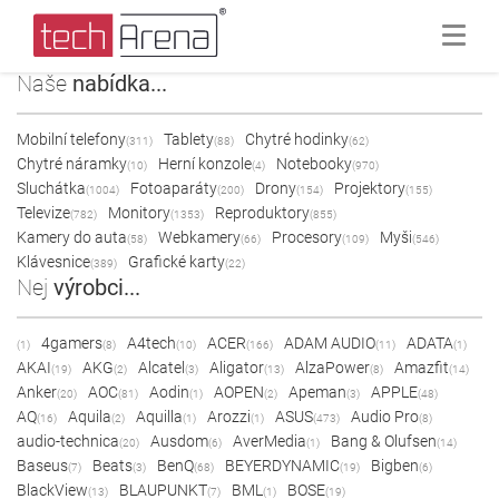
Naše
nabídka...
Mobilní telefony
Tablety
Chytré hodinky
(311)
(88)
(62)
Chytré náramky
Herní konzole
Notebooky
(10)
(4)
(970)
Sluchátka
Fotoaparáty
Drony
Projektory
(1004)
(200)
(154)
(155)
Televize
Monitory
Reproduktory
(782)
(1353)
(855)
Kamery do auta
Webkamery
Procesory
Myši
(58)
(66)
(109)
(546)
Klávesnice
Grafické karty
(389)
(22)
Nej
výrobci...
4gamers
A4tech
ACER
ADAM AUDIO
ADATA
(1)
(8)
(10)
(166)
(11)
(1)
AKAI
AKG
Alcatel
Aligator
AlzaPower
Amazfit
(19)
(2)
(3)
(13)
(8)
(14)
Anker
AOC
Aodin
AOPEN
Apeman
APPLE
(20)
(81)
(1)
(2)
(3)
(48)
AQ
Aquila
Aquilla
Arozzi
ASUS
Audio Pro
(16)
(2)
(1)
(1)
(473)
(8)
audio-technica
Ausdom
AverMedia
Bang & Olufsen
(20)
(6)
(1)
(14)
Baseus
Beats
BenQ
BEYERDYNAMIC
Bigben
(7)
(3)
(68)
(19)
(6)
BlackView
BLAUPUNKT
BML
BOSE
(13)
(7)
(1)
(19)