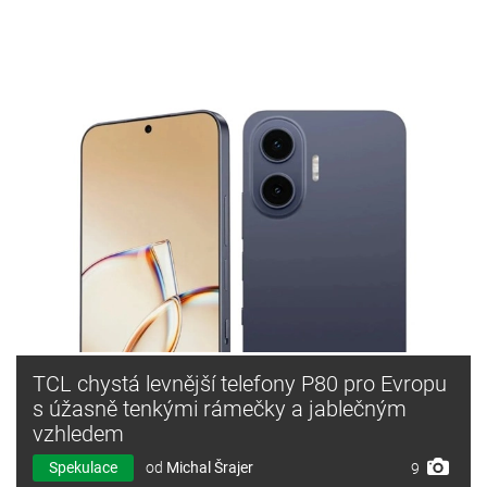
TCL chystá levnější telefony P80 pro Evropu
s úžasně tenkými rámečky a jablečným
vzhledem
Spekulace
od
Michal Šrajer
9