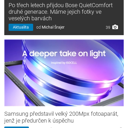
Po třech letech přijdou Bose QuietComfort
druhé generace. Máme jejich fotky ve
veselých barvách
Aktualita
od
Michal Šrajer
39
Samsung představil velký 200Mpx fotoaparát,
jenž je předurčen k úspěchu