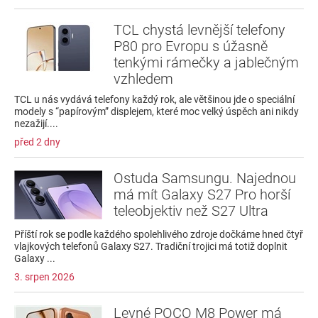
TCL chystá levnější telefony
P80 pro Evropu s úžasně
tenkými rámečky a jablečným
vzhledem
TCL u nás vydává telefony každý rok, ale většinou jde o speciální
modely s “papírovým” displejem, které moc velký úspěch ani nikdy
nezažijí....
před 2 dny
Ostuda Samsungu. Najednou
má mít Galaxy S27 Pro horší
teleobjektiv než S27 Ultra
Příští rok se podle každého spolehlivého zdroje dočkáme hned čtyř
vlajkových telefonů Galaxy S27. Tradiční trojici má totiž doplnit
Galaxy ...
3. srpen 2026
Levné POCO M8 Power má