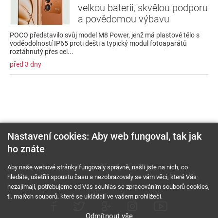
velkou baterii, skvělou podporu
a povědomou výbavu
POCO představilo svůj model M8 Power, jenž má plastové tělo s
voděodolností IP65 proti dešti a typický modul fotoaparátů
roztáhnutý přes cel...
před 3 dny
Nastavení cookies: Aby web fungoval, tak jak
ho znáte
O nás
RSS feed
Reklama
Aby naše webové stránky fungovaly správně, našli jste na nich, co
hledáte, ušetřili spoustu času a nezobrazovaly se vám věci, které Vás
Podmínky použití a ochrana soukromí
Cookies
Kariéra
nezajímají, potřebujeme od Vás souhlas se zpracováním souborů cookies,
tj. malých souborů, které se ukládají ve vašem prohlížeči.
Odmítnout vše