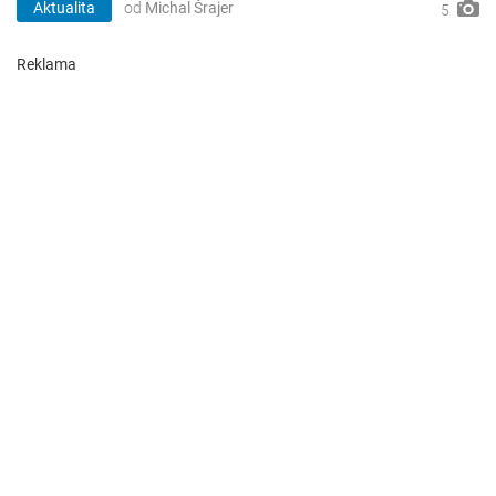
Aktualita
od
Michal Šrajer
5
Reklama