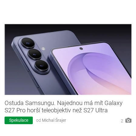
Ostuda Samsungu. Najednou má mít Galaxy
S27 Pro horší teleobjektiv než S27 Ultra
Spekulace
od
Michal Šrajer
2