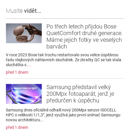
Musíte
vidět...
Po třech letech přijdou Bose
QuietComfort druhé generace.
Máme jejich fotky ve veselých
barvách
V roce 2023 Bose tak trochu restartovalo svou velice úspěšnou
řadu vlajkových náhlavních sluchátek. Ze zkratky QC se tak stala
sluchátka s ...
před 1 dnem
Samsung představil velký
200Mpx fotoaparát, jenž je
předurčen k úspěchu
Samsung dnes oficiálně odhalil nový 200Mpx senzor ISOCELL
HPC o velikosti 1/1,3”, jenž využívá jako první snímač Samsungu
novou architekturu...
před 1 dnem