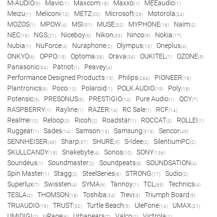
M-AUDIO
Mavic
Maxcom
Maxxo
MEEaudio
(5)
(1)
(18)
(1)
(1)
Meizu
Meliconi
METZ
Microsoft
Motorola
(1)
(12)
(20)
(26)
(24)
MOZOS
MPOW
MSI
MUSE
MYPHONE
Naim
(1)
(4)
(91)
(32)
(16)
(2)
NEC
NGS
Niceboy
Nikon
Ninco
Nokia
(16)
(21)
(6)
(33)
(5)
(17)
Nubia
NuForce
Nuraphone
Olympus
Oneplus
(1)
(4)
(2)
(10)
(4)
ONKYO
OPPO
Optoma
Orava
OUKITEL
OZONE
(6)
(15)
(38)
(34)
(1)
(5)
Panasonic
Patriot
Peavey
(94)
(1)
(4)
Performance Designed Products
Philips
PIONEER
(15)
(284)
(18)
Plantronics
Poco
Polaroid
POLK AUDIO
Poly
(8)
(10)
(1)
(19)
(18)
Potensic
PRESONUS
PRESTIGIO
Pure Audio
QCY
(3)
(6)
(14)
(1)
(7)
RASPBERRY
Rayline
RAZER
RC Sale
RCF
(1)
(1)
(14)
(1)
(14)
Realme
Reloop
Ricoh
Roadstar
ROCCAT
ROLLEI
(10)
(3)
(2)
(1)
(3)
(1)
Ruggear
Sades
Samson
Samsung
Sencor
(1)
(14)
(13)
(319)
(45)
SENNHEISER
Sharp
SHURE
S-Idee
SilentiumPC
(46)
(37)
(5)
(2)
(2)
SKULLCANDY
Snakebyte
Sonos
SONY
(18)
(4)
(10)
(136)
Soundeus
Soundmaster
Soundpeats
SOUNDSATION
(1)
(2)
(8)
(4)
Spin Master
Stagg
SteelSeries
STRONG
Sudio
(1)
(2)
(8)
(17)
(2)
Superlux
Swissten
SYMA
Tannoy
TCL
Technics
(7)
(4)
(6)
(1)
(68)
(4)
TESLA
THOMSON
Toshiba
Trevi
Triumph Board
(2)
(18)
(34)
(3)
(5)
TRUAUDIO
TRUST
Turtle Beach
UleFone
UMAX
(19)
(32)
(5)
(14)
(21)
UMIDIGI
uRage
Urbanears
Valco
Victrola
(2)
(6)
(7)
(2)
(1)