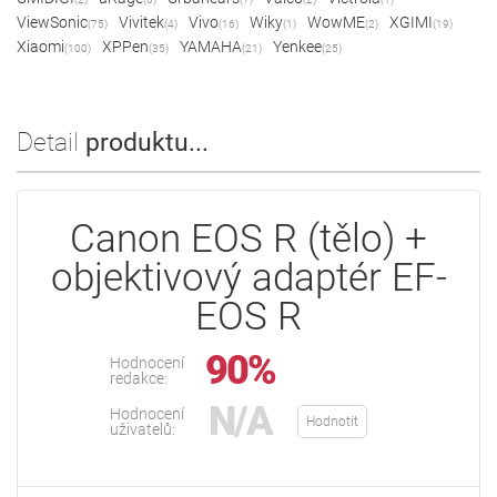
ViewSonic
Vivitek
Vivo
Wiky
WowME
XGIMI
(75)
(4)
(16)
(1)
(2)
(19)
Xiaomi
XPPen
YAMAHA
Yenkee
(100)
(35)
(21)
(25)
Detail
produktu...
Canon EOS R (tělo) +
objektivový adaptér EF-
EOS R
90%
Hodnocení
redakce:
N/A
Hodnocení
Hodnotit
uživatelů: