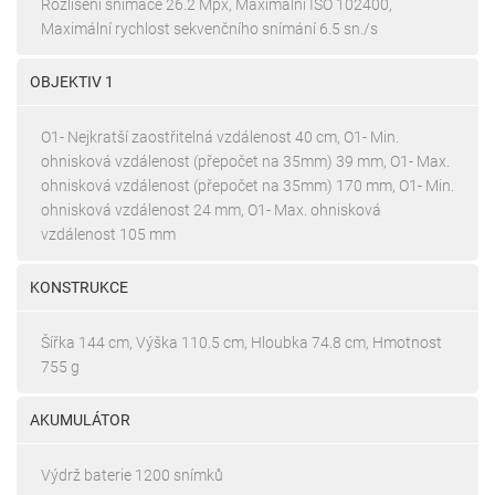
Rozlišení snímače 26.2 Mpx, Maximální ISO 102400,
Maximální rychlost sekvenčního snímání 6.5 sn./s
OBJEKTIV 1
O1- Nejkratší zaostřitelná vzdálenost 40 cm, O1- Min.
ohnisková vzdálenost (přepočet na 35mm) 39 mm, O1- Max.
ohnisková vzdálenost (přepočet na 35mm) 170 mm, O1- Min.
ohnisková vzdálenost 24 mm, O1- Max. ohnisková
vzdálenost 105 mm
KONSTRUKCE
Šířka 144 cm, Výška 110.5 cm, Hloubka 74.8 cm, Hmotnost
755 g
AKUMULÁTOR
Výdrž baterie 1200 snímků