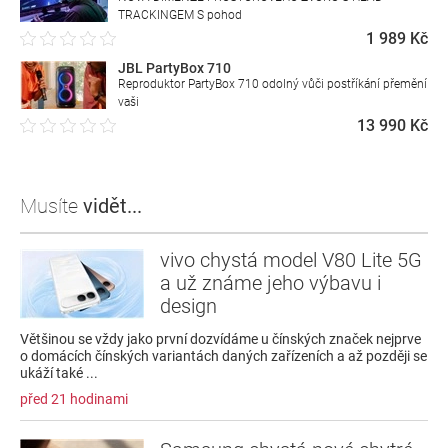
TRACKINGEM S pohod
1 989 Kč
JBL PartyBox 710
Reproduktor PartyBox 710 odolný vůči postříkání přemění
vaši
13 990 Kč
Musíte
vidět...
vivo chystá model V80 Lite 5G
a už známe jeho výbavu i
design
Většinou se vždy jako první dozvídáme u čínských značek nejprve
o domácích čínských variantách daných zařízeních a až později se
ukáží také ...
před 21 hodinami