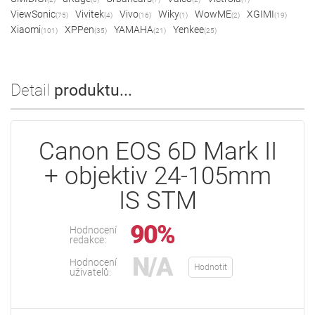
ViewSonic
Vivitek
Vivo
Wiky
WowME
XGIMI
(75)
(4)
(16)
(1)
(2)
(19)
Xiaomi
XPPen
YAMAHA
Yenkee
(101)
(35)
(21)
(25)
Detail
produktu...
Canon EOS 6D Mark II
+ objektiv 24-105mm
IS STM
90%
Hodnocení
redakce:
N/A
Hodnocení
Hodnotit
uživatelů: