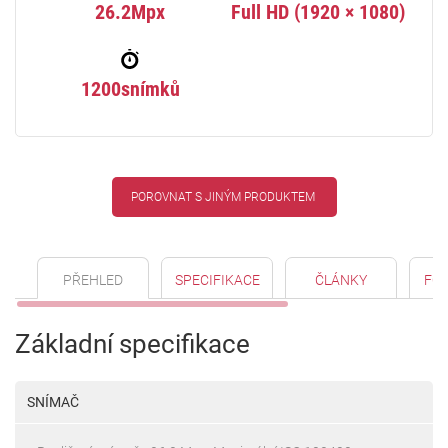
26.2Mpx
Full HD (1920 × 1080)
1200snímků
POROVNAT S JINÝM PRODUKTEM
PŘEHLED
SPECIFIKACE
ČLÁNKY
FO
Základní specifikace
SNÍMAČ