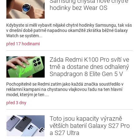
Samsung chystá nové chytré
hodinky bez Wear OS
Kdybyste si měli vybavit nějaké chytré hodinky Samsungu, tak vás
v dnešní době patrně napadnou okamžitě zkrátka běžné Galaxy
Watch se systém...
před 17 hodinami
Záda Redmi K100 Pro svítí ve
tmě a dostane dnes odhalený
Snapdragon 8 Elite Gen 5 V
Pochopitelně se Redmi zatím jako každá značka soustředilo v
reklamní kampani na chystanou vlajkovou řadu na ten hlavní
model, kterým je ten ...
před 3 dny
Toto jsou kapacity výrazně
větších baterií Galaxy S27 Pro
a S27 Ultra