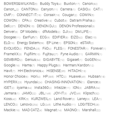
BOWERS&WILKINS
Buddy Toys
Buxton
Canon
(5)
(4)
(17)
(82)
Canon_
CANTON
Canyon
Carrera
CASIO
CAT
(2)
(8)
(11)
(1)
(8)
(1)
CMF
CONNECT IT
Corsair
Cougar
COWIN
(1)
(16)
(16)
(2)
(5)
COWON
CPA
Creative
Cubot
Datram Praha
(1)
(2)
(14)
(8)
(2)
Dell
DENON
DENON DJ
DENON Professional
(207)
(15)
(2)
(3)
Denver
DF Models
dfModels
DJI
DM.LIFE
(6)
(1)
(2)
(92)
(1)
Doogee
EarFun
ECG
EDIFIER
EIZO
Elac
(11)
(7)
(9)
(8)
(42)
(15)
ELO
Energy Sistem
EP Line
EPSON
eSTAR
(16)
(59)
(1)
(2)
(2)
EVOLVEO
FENDA
FiiO
FLEG
FONESTAR
Forever
(2)
(25)
(4)
(1)
(1)
(1)
FrameXX
Fujifilm
Fujitsu
Fyne Audio
GARMIN
(3)
(10)
(27)
(11)
(1)
GEMBIRD
Genius
GIGABYTE
Gigaset
GoGEN
(2)
(34)
(12)
(1)
(54)
Google
Hama
Happy Plugs
Harman/Kardon
(16)
(7)
(5)
(12)
Havit
HH Electronics
HISENSE
HITACHI
(7)
(4)
(35)
(13)
Honor Choice
Hori
HP
HTC
Huawei
Hubsan
(6)
(4)
(385)
(2)
(49)
(18)
HYPERX
Hyundai
CHASING-INNOVATION
iDance
(23)
(24)
(1)
(3)
iGET
iiyama
Insta360
Intezze
ION
JABRA
(2)
(94)
(2)
(11)
(3)
(34)
Jamara
JAMO
JBL
JOY-IT
JVC
Klipsch
(1)
(22)
(149)
(3)
(49)
(32)
Koss
KRK
KURZWEIL
Land Rover
Laney
LEA
(42)
(5)
(5)
(2)
(6)
(1)
LENCO
Lenovo
LG
Lithe Audio
LOGITECH
(2)
(254)
(245)
(11)
(28)
Mackie
MAD CATZ
Magnat
MAONO
Marshall
(16)
(4)
(14)
(1)
(22)