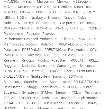
M-AUDIO
Mavic
Maxcom
Maxxo
MEEaudio
(5)
(1)
(18)
(1)
(1)
Meizu
Meliconi
METZ
Microsoft
Motorola
(1)
(12)
(20)
(26)
(26)
MOZOS
MPOW
MSI
MUSE
MYPHONE
Naim
(1)
(4)
(91)
(32)
(16)
(2)
NEC
NGS
Niceboy
Nikon
Ninco
Nokia
(16)
(21)
(6)
(33)
(5)
(17)
Nubia
NuForce
Nuraphone
Olympus
Oneplus
(1)
(4)
(2)
(10)
(4)
ONKYO
OPPO
Optoma
Orava
OUKITEL
OZONE
(6)
(16)
(38)
(34)
(1)
(5)
Panasonic
Patriot
Peavey
(94)
(1)
(4)
Performance Designed Products
Philips
PIONEER
(15)
(284)
(18)
Plantronics
Poco
Polaroid
POLK AUDIO
Poly
(8)
(10)
(1)
(19)
(18)
Potensic
PRESONUS
PRESTIGIO
Pure Audio
QCY
(3)
(6)
(14)
(1)
(7)
RASPBERRY
Rayline
RAZER
RC Sale
RCF
(1)
(1)
(14)
(1)
(14)
Realme
Reloop
Ricoh
Roadstar
ROCCAT
ROLLEI
(10)
(3)
(2)
(1)
(3)
(1)
Ruggear
Sades
Samson
Samsung
Sencor
(1)
(14)
(13)
(319)
(45)
SENNHEISER
Sharp
SHURE
S-Idee
SilentiumPC
(46)
(37)
(5)
(2)
(2)
SKULLCANDY
Snakebyte
Sonos
SONY
(18)
(4)
(10)
(136)
Soundeus
Soundmaster
Soundpeats
SOUNDSATION
(1)
(2)
(8)
(4)
Spin Master
Stagg
SteelSeries
STRONG
Sudio
(1)
(2)
(8)
(17)
(2)
Superlux
Swissten
SYMA
Tannoy
TCL
Technics
(7)
(4)
(6)
(1)
(68)
(4)
TESLA
THOMSON
Toshiba
Trevi
Triumph Board
(2)
(18)
(34)
(3)
(5)
TRUAUDIO
TRUST
Turtle Beach
UleFone
UMAX
(19)
(32)
(5)
(14)
(21)
UMIDIGI
uRage
Urbanears
Valco
Victrola
(2)
(6)
(7)
(2)
(1)