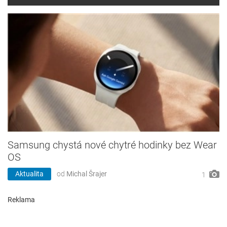
Samsung chystá nové chytré hodinky bez Wear
OS
Aktualita
od
Michal Šrajer
1
Reklama