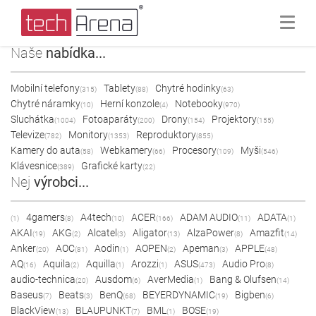
Naše
nabídka...
Mobilní telefony
Tablety
Chytré hodinky
(315)
(88)
(63)
Chytré náramky
Herní konzole
Notebooky
(10)
(4)
(970)
Sluchátka
Fotoaparáty
Drony
Projektory
(1004)
(200)
(154)
(155)
Televize
Monitory
Reproduktory
(782)
(1353)
(855)
Kamery do auta
Webkamery
Procesory
Myši
(58)
(66)
(109)
(546)
Klávesnice
Grafické karty
(389)
(22)
Nej
výrobci...
4gamers
A4tech
ACER
ADAM AUDIO
ADATA
(1)
(8)
(10)
(166)
(11)
(1)
AKAI
AKG
Alcatel
Aligator
AlzaPower
Amazfit
(19)
(2)
(3)
(13)
(8)
(14)
Anker
AOC
Aodin
AOPEN
Apeman
APPLE
(20)
(81)
(1)
(2)
(3)
(48)
AQ
Aquila
Aquilla
Arozzi
ASUS
Audio Pro
(16)
(2)
(1)
(1)
(473)
(8)
audio-technica
Ausdom
AverMedia
Bang & Olufsen
(20)
(6)
(1)
(14)
Baseus
Beats
BenQ
BEYERDYNAMIC
Bigben
(7)
(3)
(68)
(19)
(6)
BlackView
BLAUPUNKT
BML
BOSE
(13)
(7)
(1)
(19)