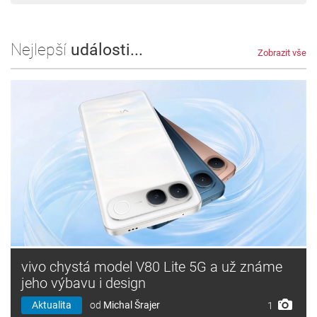
Nejlepší
události...
Zobrazit vše
vivo chystá model V80 Lite 5G a už známe
jeho výbavu i design
Aktualita
od
Michal Šrajer
1