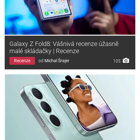
Galaxy Z Fold8: Vášnivá recenze úžasně
malé skládačky | Recenze
Recenze
od
Michal Šrajer
105