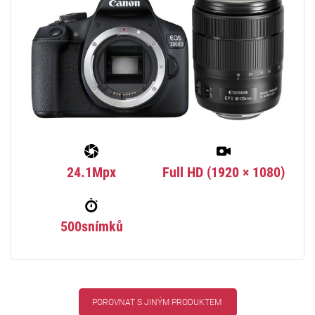
24.1Mpx
Full HD (1920 × 1080)
500snímků
POROVNAT S JINÝM PRODUKTEM