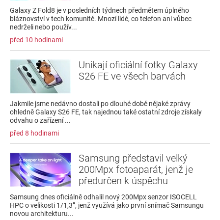
Galaxy Z Fold8 je v posledních týdnech předmětem úplného
bláznovství v tech komunitě. Mnozí lidé, co telefon ani vůbec
nedrželi nebo použív...
před 10 hodinami
Unikají oficiální fotky Galaxy
S26 FE ve všech barvách
Jakmile jsme nedávno dostali po dlouhé době nějaké zprávy
ohledně Galaxy S26 FE, tak najednou také ostatní zdroje získaly
odvahu o zařízení ...
před 8 hodinami
Samsung představil velký
200Mpx fotoaparát, jenž je
předurčen k úspěchu
Samsung dnes oficiálně odhalil nový 200Mpx senzor ISOCELL
HPC o velikosti 1/1,3”, jenž využívá jako první snímač Samsungu
novou architekturu...