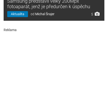
Samsung představil velký 200Mpx
fotoaparát, jenž je předurčen k úspěchu
Aktualita
od
Michal Šrajer
5
Reklama