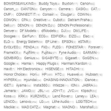
BOWERS&WILKINS
Buddy Toys
Buxton
Canon
(5)
(4)
(17)
(82)
Canon_
CANTON
Canyon
Carrera
CASIO
CAT
(2)
(8)
(11)
(1)
(8)
(1)
CMF
CONNECT IT
Corsair
Cougar
COWIN
(1)
(16)
(16)
(2)
(5)
COWON
CPA
Creative
Cubot
Datram Praha
(1)
(2)
(14)
(8)
(2)
Dell
DENON
DENON DJ
DENON Professional
(207)
(15)
(2)
(3)
Denver
DF Models
dfModels
DJI
DM.LIFE
(6)
(1)
(2)
(92)
(1)
Doogee
EarFun
ECG
EDIFIER
EIZO
Elac
(11)
(7)
(9)
(8)
(42)
(15)
ELO
Energy Sistem
EP Line
EPSON
eSTAR
(16)
(59)
(1)
(2)
(2)
EVOLVEO
FENDA
FiiO
FLEG
FONESTAR
Forever
(2)
(25)
(4)
(1)
(1)
(1)
FrameXX
Fujifilm
Fujitsu
Fyne Audio
GARMIN
(3)
(10)
(27)
(11)
(1)
GEMBIRD
Genius
GIGABYTE
Gigaset
GoGEN
(2)
(34)
(12)
(1)
(54)
Google
Hama
Happy Plugs
Harman/Kardon
(16)
(7)
(5)
(12)
Havit
HH Electronics
HISENSE
HITACHI
(7)
(4)
(35)
(13)
Honor Choice
Hori
HP
HTC
Huawei
Hubsan
(6)
(4)
(385)
(2)
(48)
(18)
HYPERX
Hyundai
CHASING-INNOVATION
iDance
(23)
(24)
(1)
(3)
iGET
iiyama
Insta360
Intezze
ION
JABRA
(2)
(94)
(2)
(11)
(3)
(34)
Jamara
JAMO
JBL
JOY-IT
JVC
Klipsch
(1)
(22)
(149)
(3)
(49)
(32)
Koss
KRK
KURZWEIL
Land Rover
Laney
LEA
(42)
(5)
(5)
(2)
(6)
(1)
LENCO
Lenovo
LG
Lithe Audio
LOGITECH
(2)
(254)
(245)
(11)
(28)
Mackie
MAD CATZ
Magnat
MAONO
Marshall
(16)
(4)
(14)
(1)
(22)