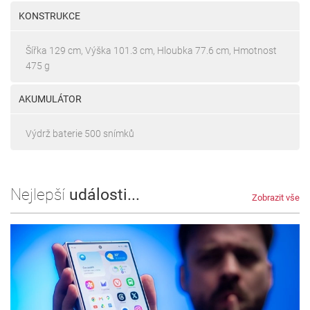
KONSTRUKCE
Šířka 129 cm, Výška 101.3 cm, Hloubka 77.6 cm, Hmotnost
475 g
AKUMULÁTOR
Výdrž baterie 500 snímků
Nejlepší
události...
Zobrazit vše