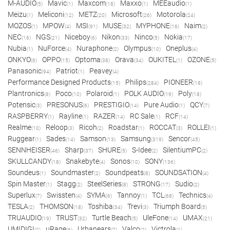
M-AUDIO
Mavic
Maxcom
Maxxo
MEEaudio
(5)
(1)
(18)
(1)
(1)
Meizu
Meliconi
METZ
Microsoft
Motorola
(1)
(12)
(20)
(26)
(24)
MOZOS
MPOW
MSI
MUSE
MYPHONE
Naim
(1)
(4)
(91)
(32)
(16)
(2)
NEC
NGS
Niceboy
Nikon
Ninco
Nokia
(16)
(21)
(6)
(33)
(5)
(17)
Nubia
NuForce
Nuraphone
Olympus
Oneplus
(1)
(4)
(2)
(10)
(4)
ONKYO
OPPO
Optoma
Orava
OUKITEL
OZONE
(6)
(15)
(38)
(34)
(1)
(5)
Panasonic
Patriot
Peavey
(94)
(1)
(4)
Performance Designed Products
Philips
PIONEER
(15)
(284)
(18)
Plantronics
Poco
Polaroid
POLK AUDIO
Poly
(8)
(10)
(1)
(19)
(18)
Potensic
PRESONUS
PRESTIGIO
Pure Audio
QCY
(3)
(6)
(14)
(1)
(7)
RASPBERRY
Rayline
RAZER
RC Sale
RCF
(1)
(1)
(14)
(1)
(14)
Realme
Reloop
Ricoh
Roadstar
ROCCAT
ROLLEI
(10)
(3)
(2)
(1)
(3)
(1)
Ruggear
Sades
Samson
Samsung
Sencor
(1)
(14)
(13)
(319)
(45)
SENNHEISER
Sharp
SHURE
S-Idee
SilentiumPC
(46)
(37)
(5)
(2)
(2)
SKULLCANDY
Snakebyte
Sonos
SONY
(18)
(4)
(10)
(136)
Soundeus
Soundmaster
Soundpeats
SOUNDSATION
(1)
(2)
(8)
(4)
Spin Master
Stagg
SteelSeries
STRONG
Sudio
(1)
(2)
(8)
(17)
(2)
Superlux
Swissten
SYMA
Tannoy
TCL
Technics
(7)
(4)
(6)
(1)
(68)
(4)
TESLA
THOMSON
Toshiba
Trevi
Triumph Board
(2)
(18)
(34)
(3)
(5)
TRUAUDIO
TRUST
Turtle Beach
UleFone
UMAX
(19)
(32)
(5)
(14)
(21)
UMIDIGI
uRage
Urbanears
Valco
Victrola
(2)
(6)
(7)
(2)
(1)