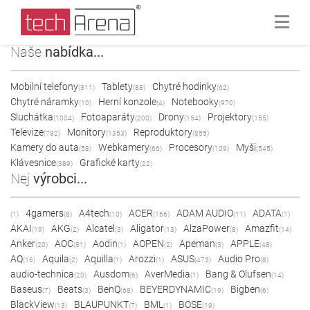
Naše
nabídka...
Mobilní telefony
Tablety
Chytré hodinky
(311)
(88)
(62)
Chytré náramky
Herní konzole
Notebooky
(10)
(4)
(970)
Sluchátka
Fotoaparáty
Drony
Projektory
(1004)
(200)
(154)
(155)
Televize
Monitory
Reproduktory
(782)
(1353)
(855)
Kamery do auta
Webkamery
Procesory
Myši
(58)
(66)
(109)
(545)
Klávesnice
Grafické karty
(389)
(22)
Nej
výrobci...
4gamers
A4tech
ACER
ADAM AUDIO
ADATA
(1)
(8)
(10)
(166)
(11)
(1)
AKAI
AKG
Alcatel
Aligator
AlzaPower
Amazfit
(19)
(2)
(3)
(13)
(8)
(14)
Anker
AOC
Aodin
AOPEN
Apeman
APPLE
(20)
(81)
(1)
(2)
(3)
(48)
AQ
Aquila
Aquilla
Arozzi
ASUS
Audio Pro
(16)
(2)
(1)
(1)
(473)
(8)
audio-technica
Ausdom
AverMedia
Bang & Olufsen
(20)
(6)
(1)
(14)
Baseus
Beats
BenQ
BEYERDYNAMIC
Bigben
(7)
(3)
(68)
(19)
(6)
BlackView
BLAUPUNKT
BML
BOSE
(13)
(7)
(1)
(19)