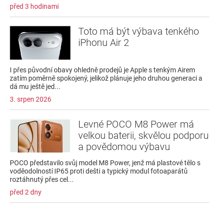
před 3 hodinami
Toto má být výbava tenkého
iPhonu Air 2
I přes původní obavy ohledně prodejů je Apple s tenkým Airem
zatím poměrně spokojený, jelikož plánuje jeho druhou generaci a
dá mu ještě jed...
3. srpen 2026
Levné POCO M8 Power má
velkou baterii, skvělou podporu
a povědomou výbavu
POCO představilo svůj model M8 Power, jenž má plastové tělo s
voděodolností IP65 proti dešti a typický modul fotoaparátů
roztáhnutý přes cel...
před 2 dny