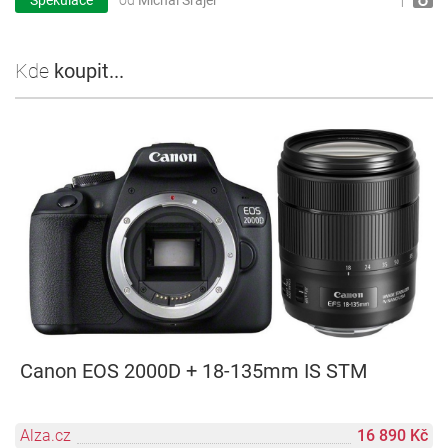
1
Kde
koupit...
Canon EOS 2000D + 18-135mm IS STM
Alza.cz
16 890 Kč