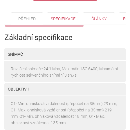
PŘEHLED
SPECIFIKACE
ČLÁNKY
FO
Základní specifikace
SNÍMAČ
Rozlišení snímače 24.1 Mpx, Maximální ISO 6400, Maximální
rychlost sekvenčního snímání 3 sn./s
OBJEKTIV 1
O1- Min. ohnisková vzdálenost (přepočet na 35mm) 29 mm,
O1- Max. ohnisková vzdálenost (přepočet na 35mm) 219
mm, O1- Min. ohnisková vzdálenost 18 mm, O1- Max.
ohnisková vzdálenost 135 mm