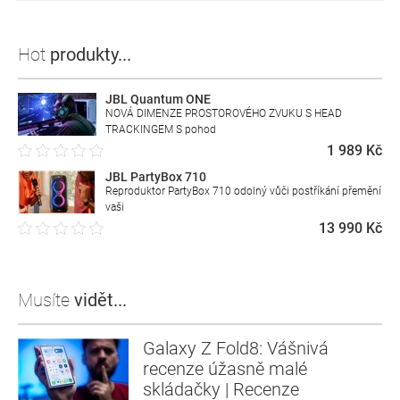
Hot
produkty...
JBL Quantum ONE
NOVÁ DIMENZE PROSTOROVÉHO ZVUKU S HEAD
TRACKINGEM S pohod
1 989 Kč
JBL PartyBox 710
Reproduktor PartyBox 710 odolný vůči postříkání přemění
vaši
13 990 Kč
Musíte
vidět...
Galaxy Z Fold8: Vášnivá
recenze úžasně malé
skládačky | Recenze