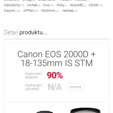
ViewSonic
Vivitek
Vivo
Wiky
WowME
XGIMI
(75)
(4)
(16)
(1)
(2)
(19)
Xiaomi
XPPen
YAMAHA
Yenkee
(100)
(35)
(21)
(25)
Detail
produktu...
Canon EOS 2000D +
18-135mm IS STM
90%
Hodnocení
redakce:
N/A
Hodnocení
Hodnotit
uživatelů: