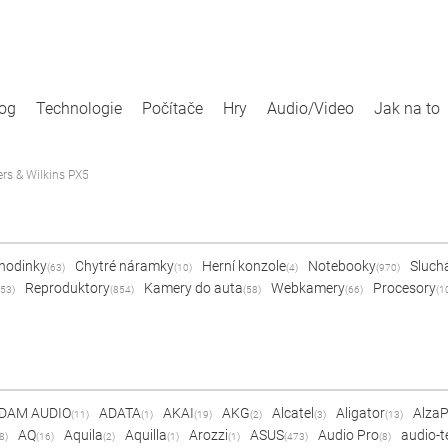
log
Technologie
Počítače
Hry
Audio/Video
Jak na to
rs & Wilkins PX5
 hodinky
Chytré náramky
Herní konzole
Notebooky
Sluch
(63)
(10)
(4)
(970)
Reproduktory
Kamery do auta
Webkamery
Procesory
53)
(854)
(58)
(66)
(1
DAM AUDIO
ADATA
AKAI
AKG
Alcatel
Aligator
Alza
(11)
(1)
(19)
(2)
(3)
(13)
AQ
Aquila
Aquilla
Arozzi
ASUS
Audio Pro
audio-t
8)
(16)
(2)
(1)
(1)
(473)
(8)