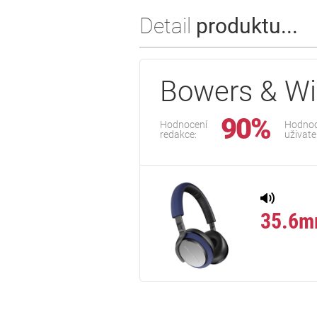
Detail
produktu...
Bowers & Wi
90%
Hodnocení
Hodnoc
redakce:
uživate
35.6