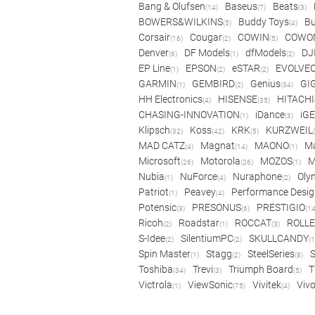
Bang & Olufsen
Baseus
Beats
(14)
(7)
(3)
BOWERS&WILKINS
Buddy Toys
Bu
(5)
(4)
Corsair
Cougar
COWIN
COWO
(16)
(2)
(5)
Denver
DF Models
dfModels
DJ
(6)
(1)
(2)
EP Line
EPSON
eSTAR
EVOLVE
(1)
(2)
(2)
GARMIN
GEMBIRD
Genius
GI
(1)
(2)
(34)
HH Electronics
HISENSE
HITACHI
(4)
(35)
CHASING-INNOVATION
iDance
iG
(1)
(3)
Klipsch
Koss
KRK
KURZWEIL
(32)
(42)
(5)
MAD CATZ
Magnat
MAONO
Ma
(4)
(14)
(1)
Microsoft
Motorola
MOZOS
(26)
(26)
(1)
Nubia
NuForce
Nuraphone
Oly
(1)
(4)
(2)
Patriot
Peavey
Performance Desig
(1)
(4)
Potensic
PRESONUS
PRESTIGIO
(3)
(6)
(14
Ricoh
Roadstar
ROCCAT
ROLLE
(2)
(1)
(3)
S-Idee
SilentiumPC
SKULLCANDY
(2)
(2)
(1
Spin Master
Stagg
SteelSeries
(1)
(2)
(8)
Toshiba
Trevi
Triumph Board
T
(34)
(3)
(5)
Victrola
ViewSonic
Vivitek
Viv
(1)
(75)
(4)