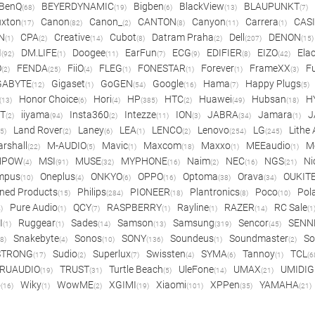
BenQ
BEYERDYNAMIC
Bigben
BlackView
BLAUPUNKT
(68)
(19)
(6)
(13)
(7)
xton
Canon
Canon_
CANTON
Canyon
Carrera
CAS
(17)
(82)
(2)
(8)
(11)
(1)
N
CPA
Creative
Cubot
Datram Praha
Dell
DENON
(1)
(2)
(14)
(8)
(2)
(207)
(15)
I
DM.LIFE
Doogee
EarFun
ECG
EDIFIER
EIZO
Ela
(92)
(1)
(11)
(7)
(9)
(8)
(42)
O
FENDA
FiiO
FLEG
FONESTAR
Forever
FrameXX
Fu
(2)
(25)
(4)
(1)
(1)
(1)
(3)
GABYTE
Gigaset
GoGEN
Google
Hama
Happy Plugs
(12)
(1)
(54)
(16)
(7)
(5)
Honor Choice
Hori
HP
HTC
Huawei
Hubsan
H
(13)
(6)
(4)
(385)
(2)
(49)
(18)
ET
iiyama
Insta360
Intezze
ION
JABRA
Jamara
J
(2)
(94)
(2)
(11)
(3)
(34)
(1)
Land Rover
Laney
LEA
LENCO
Lenovo
LG
Lithe
(5)
(2)
(6)
(1)
(2)
(254)
(245)
rshall
M-AUDIO
Mavic
Maxcom
Maxxo
MEEaudio
M
(22)
(5)
(1)
(18)
(1)
(1)
MPOW
MSI
MUSE
MYPHONE
Naim
NEC
NGS
Ni
(4)
(91)
(32)
(16)
(2)
(16)
(21)
mpus
Oneplus
ONKYO
OPPO
Optoma
Orava
OUKIT
(10)
(4)
(6)
(16)
(38)
(34)
ned Products
Philips
PIONEER
Plantronics
Poco
Pol
(15)
(284)
(18)
(8)
(10)
Pure Audio
QCY
RASPBERRY
Rayline
RAZER
RC Sale
)
(1)
(7)
(1)
(1)
(14)
(1
I
Ruggear
Sades
Samson
Samsung
Sencor
SENN
(1)
(1)
(14)
(13)
(319)
(45)
Snakebyte
Sonos
SONY
Soundeus
Soundmaster
So
8)
(4)
(10)
(136)
(1)
(2)
STRONG
Sudio
Superlux
Swissten
SYMA
Tannoy
TCL
(17)
(2)
(7)
(4)
(6)
(1)
(6
RUAUDIO
TRUST
Turtle Beach
UleFone
UMAX
UMIDIG
(19)
(31)
(5)
(14)
(21)
o
Wiky
WowME
XGIMI
Xiaomi
XPPen
YAMAHA
(16)
(1)
(2)
(19)
(101)
(35)
(21)