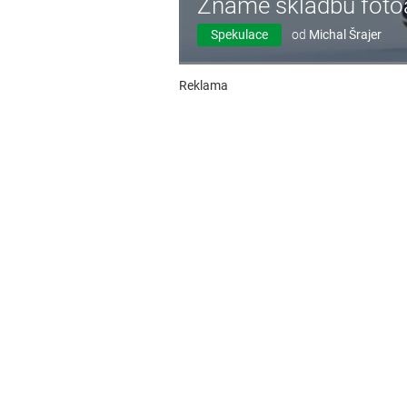
Známe skladbu foto
Spekulace
od
Michal Šrajer
Reklama