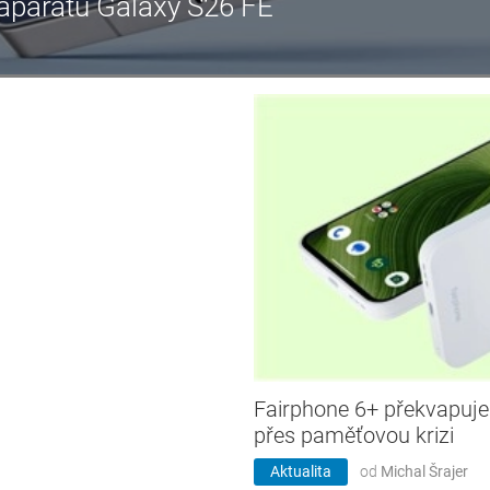
aparátů Galaxy S26 FE
Fairphone 6+ překvapuj
přes paměťovou krizi
Aktualita
od
Michal Šrajer