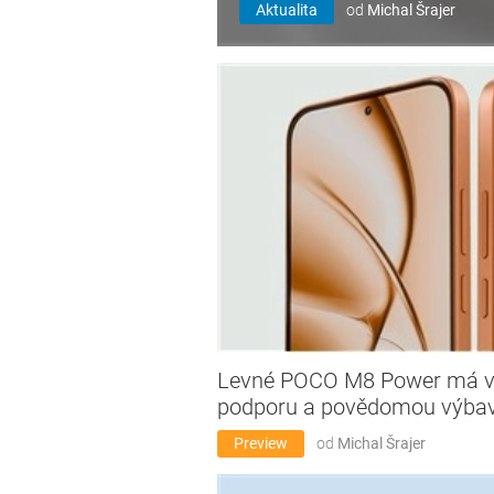
Aktualita
od
Michal Šrajer
Levné POCO M8 Power má vel
podporu a povědomou výba
Preview
od
Michal Šrajer