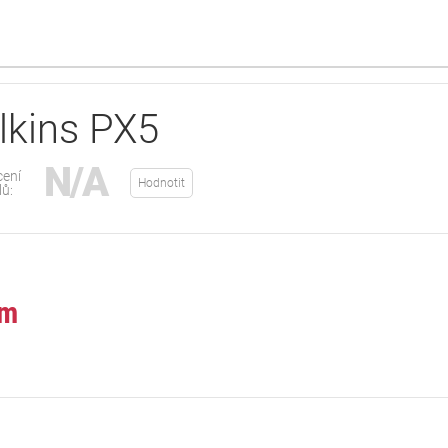
lkins PX5
N/A
ení
Hodnotit
lů:
mm