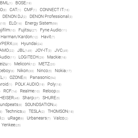
BML
BOSE
(1)
(19)
IO
CAT
CMF
CONNECT IT
(8)
(1)
(1)
(16)
DENON DJ
DENON Professional
(2)
(3)
c
ELO
Energy Sistem
(15)
(16)
(59)
jifilm
Fujitsu
Fyne Audio
(10)
(27)
(11)
Harman/Kardon
Havit
(12)
(7)
YPERX
Hyundai
(23)
(24)
AMO
JBL
JOY-IT
JVC
(22)
(149)
(3)
(49)
 Audio
LOGITECH
Mackie
(11)
(29)
(16)
eizu
Meliconi
METZ
(1)
(12)
(20)
ceboy
Nikon
Ninco
Nokia
(6)
(33)
(5)
(17)
EL
OZONE
Panasonic
(1)
(5)
(94)
aroid
POLK AUDIO
Poly
(1)
(19)
(18)
RCF
Realme
Reloop
)
(14)
(10)
(3)
HEISER
Sharp
SHURE
(46)
(37)
(5)
undpeats
SOUNDSATION
(8)
(4)
Technics
TESLA
THOMSON
8)
(4)
(2)
(18)
I
uRage
Urbanears
Valco
(2)
(6)
(7)
(2)
Yenkee
(25)