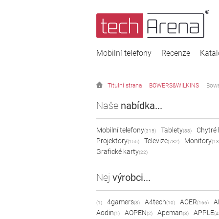
Mobilní telefony
Recenze
Kata
Titulní strana
BOWERS&WILKINS
Bowe
Naše
nabídka...
Mobilní telefony
Tablety
Chytré
(315)
(88)
Projektory
Televize
Monitory
(155)
(782)
(13
Grafické karty
(22)
Nej
výrobci...
4gamers
A4tech
ACER
A
(1)
(8)
(10)
(166)
Aodin
AOPEN
Apeman
APPLE
(1)
(2)
(3)
(4