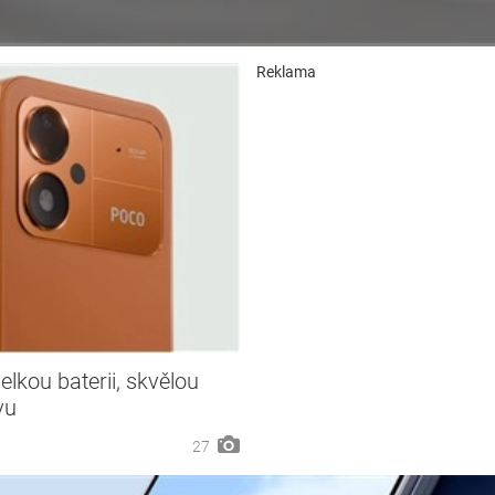
Reklama
kou baterii, skvělou
vu
27