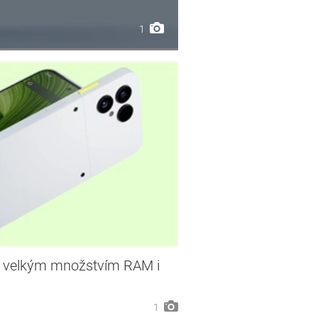
1
e velkým množstvím RAM i
1