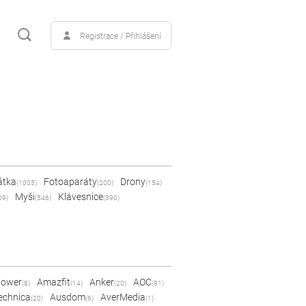
Registrace / Přihlášení
átka
Fotoaparáty
Drony
(1005)
(200)
(154)
Myši
Klávesnice
09)
(546)
(390)
Power
Amazfit
Anker
AOC
(8)
(14)
(20)
(81)
echnica
Ausdom
AverMedia
(20)
(6)
(1)