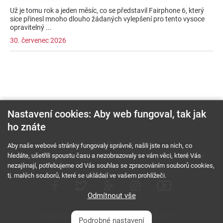
Už je tomu rok a jeden měsíc, co se představil Fairphone 6, který
sice přinesl mnoho dlouho žádaných vylepšení pro tento vysoce
opravitelný ...
30. červenec 2026
Nastavení cookies: Aby web fungoval, tak jak
ho znáte
O nás
RSS feed
Reklama
Aby naše webové stránky fungovaly správně, našli jste na nich, co
hledáte, ušetřili spoustu času a nezobrazovaly se vám věci, které Vás
Podmínky použití a ochrana soukromí
Cookies
Kariéra
nezajímají, potřebujeme od Vás souhlas se zpracováním souborů cookies,
tj. malých souborů, které se ukládají ve vašem prohlížeči.
Odmítnout vše
Copyright © 2000 - 2026 NetComp, spol. s r.o.
Podrobné nastavení
Všechna práva vyhrazena.