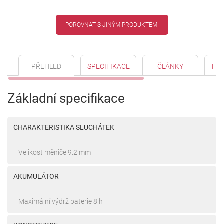
POROVNAT S JINÝM PRODUKTEM
PŘEHLED
SPECIFIKACE
ČLÁNKY
FO
Základní specifikace
CHARAKTERISTIKA SLUCHÁTEK
Velikost měniče 9.2 mm
AKUMULÁTOR
Maximální výdrž baterie 8 h