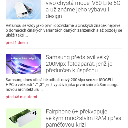
vivo chystá model V80 Lite 5G
a už známe jeho výbavu i
design
Většinou se vždy jako první dozvídáme u čínských značek nejprve
o domácích čínských variantách daných zařízeních a až později se
ukáží také ...
před 1 dnem
Samsung představil velký
200Mpx fotoaparát, jenž je
předurčen k úspěchu
Samsung dnes oficiálně odhalil nový 200Mpx senzor ISOCELL
HPC o velikosti 1/1,3”, jenž využívá jako první snímač Samsungu
novou architekturu...
před 46 minutami
Fairphone 6+ překvapuje
velkým množstvím RAM i přes
paměťovou krizi