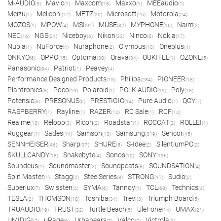
M-AUDIO
Mavic
Maxcom
Maxxo
MEEaudio
(5)
(1)
(18)
(1)
(1)
Meizu
Meliconi
METZ
Microsoft
Motorola
(1)
(12)
(20)
(26)
(24)
MOZOS
MPOW
MSI
MUSE
MYPHONE
Naim
(1)
(4)
(91)
(32)
(16)
(2)
NEC
NGS
Niceboy
Nikon
Ninco
Nokia
(16)
(21)
(6)
(33)
(5)
(17)
Nubia
NuForce
Nuraphone
Olympus
Oneplus
(1)
(4)
(2)
(10)
(4)
ONKYO
OPPO
Optoma
Orava
OUKITEL
OZONE
(6)
(15)
(38)
(34)
(1)
(5)
Panasonic
Patriot
Peavey
(94)
(1)
(4)
Performance Designed Products
Philips
PIONEER
(15)
(284)
(18)
Plantronics
Poco
Polaroid
POLK AUDIO
Poly
(8)
(10)
(1)
(19)
(18)
Potensic
PRESONUS
PRESTIGIO
Pure Audio
QCY
(3)
(6)
(14)
(1)
(7)
RASPBERRY
Rayline
RAZER
RC Sale
RCF
(1)
(1)
(14)
(1)
(14)
Realme
Reloop
Ricoh
Roadstar
ROCCAT
ROLLEI
(10)
(3)
(2)
(1)
(3)
(1)
Ruggear
Sades
Samson
Samsung
Sencor
(1)
(14)
(13)
(319)
(45)
SENNHEISER
Sharp
SHURE
S-Idee
SilentiumPC
(46)
(37)
(5)
(2)
(2)
SKULLCANDY
Snakebyte
Sonos
SONY
(18)
(4)
(10)
(136)
Soundeus
Soundmaster
Soundpeats
SOUNDSATION
(1)
(2)
(8)
(4)
Spin Master
Stagg
SteelSeries
STRONG
Sudio
(1)
(2)
(8)
(17)
(2)
Superlux
Swissten
SYMA
Tannoy
TCL
Technics
(7)
(4)
(6)
(1)
(68)
(4)
TESLA
THOMSON
Toshiba
Trevi
Triumph Board
(2)
(18)
(34)
(3)
(5)
TRUAUDIO
TRUST
Turtle Beach
UleFone
UMAX
(19)
(32)
(5)
(14)
(21)
UMIDIGI
uRage
Urbanears
Valco
Victrola
(2)
(6)
(7)
(2)
(1)