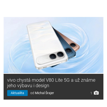
vivo chystá model V80 Lite 5G a už známe
jeho výbavu i design
Aktualita
od
Michal Šrajer
1