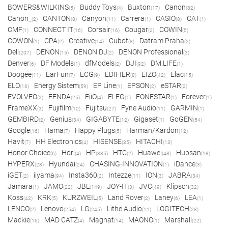
BOWERS&WILKINS
Buddy Toys
Buxton
Canon
(5)
(4)
(17)
(82)
Canon_
CANTON
Canyon
Carrera
CASIO
CAT
(2)
(8)
(11)
(1)
(8)
(1)
CMF
CONNECT IT
Corsair
Cougar
COWIN
(1)
(16)
(16)
(2)
(5)
COWON
CPA
Creative
Cubot
Datram Praha
(1)
(2)
(14)
(8)
(2)
Dell
DENON
DENON DJ
DENON Professional
(207)
(15)
(2)
(3)
Denver
DF Models
dfModels
DJI
DM.LIFE
(6)
(1)
(2)
(92)
(1)
Doogee
EarFun
ECG
EDIFIER
EIZO
Elac
(11)
(7)
(9)
(8)
(42)
(15)
ELO
Energy Sistem
EP Line
EPSON
eSTAR
(16)
(59)
(1)
(2)
(2)
EVOLVEO
FENDA
FiiO
FLEG
FONESTAR
Forever
(2)
(25)
(4)
(1)
(1)
(1)
FrameXX
Fujifilm
Fujitsu
Fyne Audio
GARMIN
(3)
(10)
(27)
(11)
(1)
GEMBIRD
Genius
GIGABYTE
Gigaset
GoGEN
(2)
(34)
(12)
(1)
(54)
Google
Hama
Happy Plugs
Harman/Kardon
(16)
(7)
(5)
(12)
Havit
HH Electronics
HISENSE
HITACHI
(7)
(4)
(35)
(13)
Honor Choice
Hori
HP
HTC
Huawei
Hubsan
(6)
(4)
(385)
(2)
(48)
(18)
HYPERX
Hyundai
CHASING-INNOVATION
iDance
(23)
(24)
(1)
(3)
iGET
iiyama
Insta360
Intezze
ION
JABRA
(2)
(94)
(2)
(11)
(3)
(34)
Jamara
JAMO
JBL
JOY-IT
JVC
Klipsch
(1)
(22)
(149)
(3)
(49)
(32)
Koss
KRK
KURZWEIL
Land Rover
Laney
LEA
(42)
(5)
(5)
(2)
(6)
(1)
LENCO
Lenovo
LG
Lithe Audio
LOGITECH
(2)
(254)
(245)
(11)
(28)
Mackie
MAD CATZ
Magnat
MAONO
Marshall
(16)
(4)
(14)
(1)
(22)