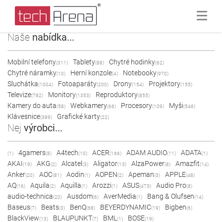
Naše
nabídka...
Mobilní telefony
Tablety
Chytré hodinky
(311)
(88)
(62)
Chytré náramky
Herní konzole
Notebooky
(10)
(4)
(970)
Sluchátka
Fotoaparáty
Drony
Projektory
(1004)
(200)
(154)
(155)
Televize
Monitory
Reproduktory
(782)
(1353)
(855)
Kamery do auta
Webkamery
Procesory
Myši
(58)
(66)
(109)
(546)
Klávesnice
Grafické karty
(389)
(22)
Nej
výrobci...
4gamers
A4tech
ACER
ADAM AUDIO
ADATA
(1)
(8)
(10)
(166)
(11)
(1)
AKAI
AKG
Alcatel
Aligator
AlzaPower
Amazfit
(19)
(2)
(3)
(13)
(8)
(14)
Anker
AOC
Aodin
AOPEN
Apeman
APPLE
(20)
(81)
(1)
(2)
(3)
(48)
AQ
Aquila
Aquilla
Arozzi
ASUS
Audio Pro
(16)
(2)
(1)
(1)
(473)
(8)
audio-technica
Ausdom
AverMedia
Bang & Olufsen
(20)
(6)
(1)
(14)
Baseus
Beats
BenQ
BEYERDYNAMIC
Bigben
(7)
(3)
(68)
(19)
(6)
BlackView
BLAUPUNKT
BML
BOSE
(13)
(7)
(1)
(19)