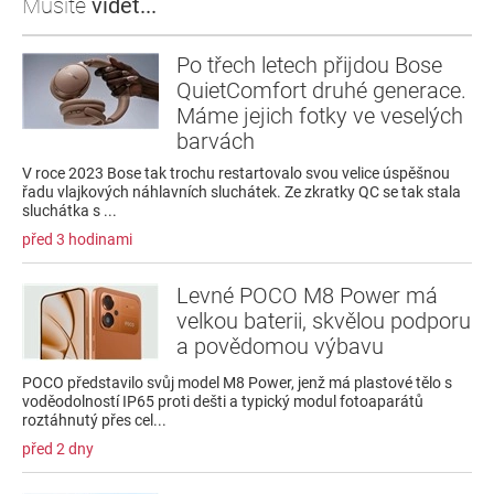
Musíte
vidět...
Po třech letech přijdou Bose
QuietComfort druhé generace.
Máme jejich fotky ve veselých
barvách
V roce 2023 Bose tak trochu restartovalo svou velice úspěšnou
řadu vlajkových náhlavních sluchátek. Ze zkratky QC se tak stala
sluchátka s ...
před 3 hodinami
Levné POCO M8 Power má
velkou baterii, skvělou podporu
a povědomou výbavu
POCO představilo svůj model M8 Power, jenž má plastové tělo s
voděodolností IP65 proti dešti a typický modul fotoaparátů
roztáhnutý přes cel...
před 2 dny