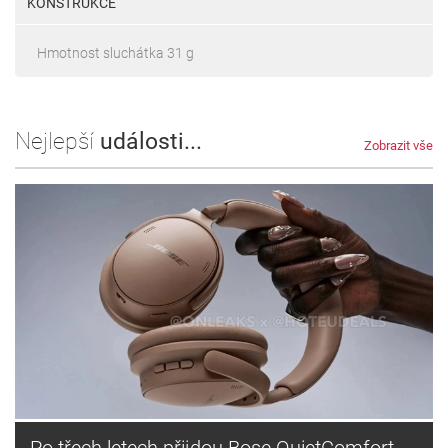
KONSTRUKCE
Hmotnost sluchátka 31 g
Nejlepší
události...
Zobrazit vše
Po třech letech přijdou Bose QuietComfort