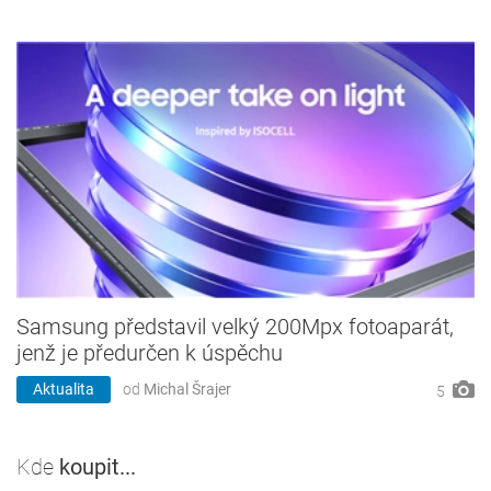
Samsung představil velký 200Mpx fotoaparát,
jenž je předurčen k úspěchu
Aktualita
od
Michal Šrajer
5
Kde
koupit...