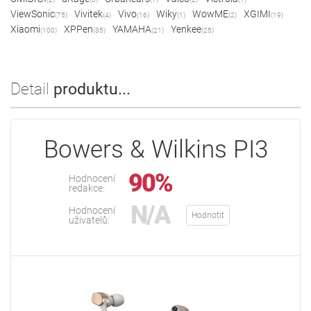
ViewSonic
Vivitek
Vivo
Wiky
WowME
XGIMI
(75)
(4)
(16)
(1)
(2)
(19)
Xiaomi
XPPen
YAMAHA
Yenkee
(100)
(35)
(21)
(25)
Detail
produktu...
Bowers & Wilkins PI3
90%
Hodnocení
redakce:
N/A
Hodnocení
Hodnotit
uživatelů: