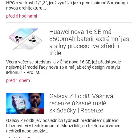
HPC o velikosti 1/1,3”, jenž využívá jako první snímač Samsungu
novou architekturu...
před 6 hodinami
Huawei nova 16 SE má
8500mAh baterii, extrémní jas
a silný procesor ve střední
třídě
Včera večer se představila v Číně nova 16 SE, jež představuje
nejlevnější model řady nova 16 a má jablečný design ve stylu
iPhonu 17 Pro. M...
před 1 dnem
Galaxy Z Fold8: Vášnivá
recenze úžasně malé
skládačky | Recenze
Galaxy Z Fold8 je v posledních týdnech předmětem úplného
bláznovství v tech komunitě. Mnozí lidé, co telefon ani vůbec
nedrželi nebo použív...