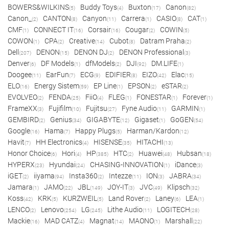
BOWERS&WILKINS
Buddy Toys
Buxton
Canon
(5)
(4)
(17)
(82)
Canon_
CANTON
Canyon
Carrera
CASIO
CAT
(2)
(8)
(11)
(1)
(8)
(1)
CMF
CONNECT IT
Corsair
Cougar
COWIN
(1)
(16)
(16)
(2)
(5)
COWON
CPA
Creative
Cubot
Datram Praha
(1)
(2)
(14)
(8)
(2)
Dell
DENON
DENON DJ
DENON Professional
(207)
(15)
(2)
(3)
Denver
DF Models
dfModels
DJI
DM.LIFE
(6)
(1)
(2)
(92)
(1)
Doogee
EarFun
ECG
EDIFIER
EIZO
Elac
(11)
(7)
(9)
(8)
(42)
(15)
ELO
Energy Sistem
EP Line
EPSON
eSTAR
(16)
(59)
(1)
(2)
(2)
EVOLVEO
FENDA
FiiO
FLEG
FONESTAR
Forever
(2)
(25)
(4)
(1)
(1)
(1)
FrameXX
Fujifilm
Fujitsu
Fyne Audio
GARMIN
(3)
(10)
(27)
(11)
(1)
GEMBIRD
Genius
GIGABYTE
Gigaset
GoGEN
(2)
(34)
(12)
(1)
(54)
Google
Hama
Happy Plugs
Harman/Kardon
(16)
(7)
(5)
(12)
Havit
HH Electronics
HISENSE
HITACHI
(7)
(4)
(35)
(13)
Honor Choice
Hori
HP
HTC
Huawei
Hubsan
(6)
(4)
(385)
(2)
(48)
(18)
HYPERX
Hyundai
CHASING-INNOVATION
iDance
(23)
(24)
(1)
(3)
iGET
iiyama
Insta360
Intezze
ION
JABRA
(2)
(94)
(2)
(11)
(3)
(34)
Jamara
JAMO
JBL
JOY-IT
JVC
Klipsch
(1)
(22)
(149)
(3)
(49)
(32)
Koss
KRK
KURZWEIL
Land Rover
Laney
LEA
(42)
(5)
(5)
(2)
(6)
(1)
LENCO
Lenovo
LG
Lithe Audio
LOGITECH
(2)
(254)
(245)
(11)
(28)
Mackie
MAD CATZ
Magnat
MAONO
Marshall
(16)
(4)
(14)
(1)
(22)