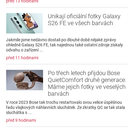
před 13 hodinami
Unikají oficiální fotky Galaxy
S26 FE ve všech barvách
Jakmile jsme nedávno dostali po dlouhé době nějaké zprávy
ohledně Galaxy S26 FE, tak najednou také ostatní zdroje získaly
odvahu o zařízení ...
před 11 hodinami
Po třech letech přijdou Bose
QuietComfort druhé generace.
Máme jejich fotky ve veselých
barvách
V roce 2023 Bose tak trochu restartovalo svou velice úspěšnou
řadu vlajkových náhlavních sluchátek. Ze zkratky QC se tak stala
sluchátka s ...
před 9 hodinami