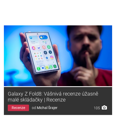
Galaxy Z Fold8: Vášnivá recenze úžasně
malé skládačky | Recenze
Recenze
od
Michal Šrajer
105