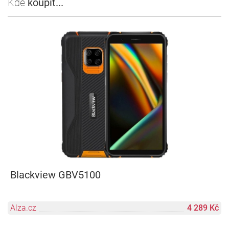
Kde
koupit...
Blackview GBV5100
Alza.cz
4 289 Kč