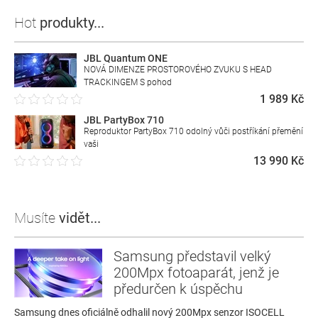
Hot
produkty...
JBL Quantum ONE
NOVÁ DIMENZE PROSTOROVÉHO ZVUKU S HEAD
TRACKINGEM S pohod
1 989 Kč
JBL PartyBox 710
Reproduktor PartyBox 710 odolný vůči postříkání přemění
vaši
13 990 Kč
Musíte
vidět...
Samsung představil velký
200Mpx fotoaparát, jenž je
předurčen k úspěchu
Samsung dnes oficiálně odhalil nový 200Mpx senzor ISOCELL