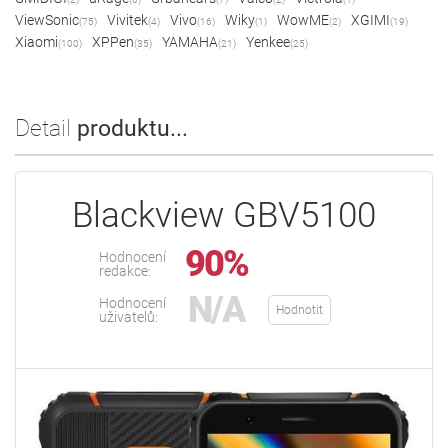
ViewSonic
Vivitek
Vivo
Wiky
WowME
XGIMI
(75)
(4)
(16)
(1)
(2)
(19)
Xiaomi
XPPen
YAMAHA
Yenkee
(100)
(35)
(21)
(25)
Detail
produktu...
Blackview GBV5100
90%
Hodnocení
redakce:
N/A
Hodnocení
Hodnotit
uživatelů: