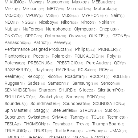
M-AUDIO
Mavic
Maxcom
Maxxo
MEEaudio
(5)
(1)
(18)
(1)
(1)
Meizu
Meliconi
METZ
Microsoft
Motorola
(1)
(12)
(20)
(26)
(24)
MOZOS
MPOW
MSI
MUSE
MYPHONE
Naim
(1)
(4)
(91)
(32)
(16)
(2)
NEC
NGS
Niceboy
Nikon
Ninco
Nokia
(16)
(21)
(6)
(33)
(5)
(17)
Nubia
NuForce
Nuraphone
Olympus
Oneplus
(1)
(4)
(2)
(10)
(4)
ONKYO
OPPO
Optoma
Orava
OUKITEL
OZONE
(6)
(15)
(38)
(34)
(1)
(5)
Panasonic
Patriot
Peavey
(94)
(1)
(4)
Performance Designed Products
Philips
PIONEER
(15)
(284)
(18)
Plantronics
Poco
Polaroid
POLK AUDIO
Poly
(8)
(10)
(1)
(19)
(18)
Potensic
PRESONUS
PRESTIGIO
Pure Audio
QCY
(3)
(6)
(14)
(1)
(7)
RASPBERRY
Rayline
RAZER
RC Sale
RCF
(1)
(1)
(14)
(1)
(14)
Realme
Reloop
Ricoh
Roadstar
ROCCAT
ROLLEI
(10)
(3)
(2)
(1)
(3)
(1)
Ruggear
Sades
Samson
Samsung
Sencor
(1)
(14)
(13)
(319)
(45)
SENNHEISER
Sharp
SHURE
S-Idee
SilentiumPC
(46)
(37)
(5)
(2)
(2)
SKULLCANDY
Snakebyte
Sonos
SONY
(18)
(4)
(10)
(136)
Soundeus
Soundmaster
Soundpeats
SOUNDSATION
(1)
(2)
(8)
(4)
Spin Master
Stagg
SteelSeries
STRONG
Sudio
(1)
(2)
(8)
(17)
(2)
Superlux
Swissten
SYMA
Tannoy
TCL
Technics
(7)
(4)
(6)
(1)
(68)
(4)
TESLA
THOMSON
Toshiba
Trevi
Triumph Board
(2)
(18)
(34)
(3)
(5)
TRUAUDIO
TRUST
Turtle Beach
UleFone
UMAX
(19)
(32)
(5)
(14)
(21)
UMIDIGI
uRage
Urbanears
Valco
Victrola
(2)
(6)
(7)
(2)
(1)