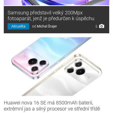
Samsung představil velký 200Mpx
fotoaparát, jenž je předurčen k úspěchu
Aktualita
od
Michal Šrajer
5
Huawei nova 16 SE má 8500mAh baterii,
extrémní jas a silný procesor ve střední třídě