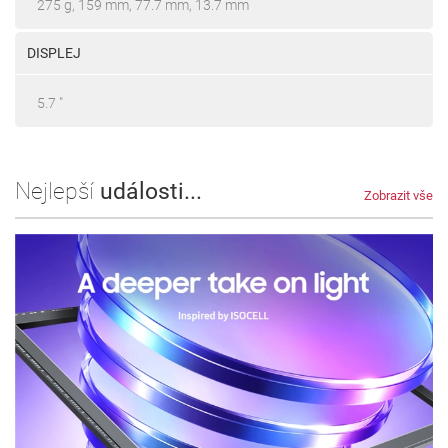
275 g, 159 mm, 77.7 mm, 13.7 mm
DISPLEJ
5.7 "
Nejlepší
události...
Zobrazit vše