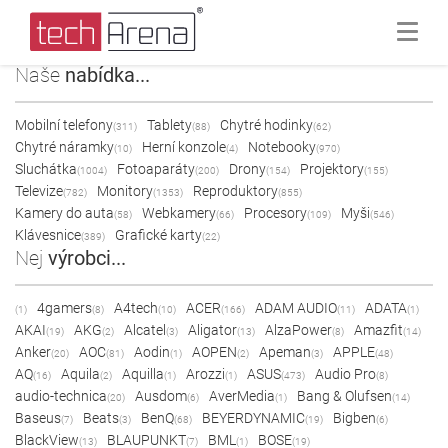
Naše
nabídka...
Mobilní telefony
Tablety
Chytré hodinky
(311)
(88)
(62)
Chytré náramky
Herní konzole
Notebooky
(10)
(4)
(970)
Sluchátka
Fotoaparáty
Drony
Projektory
(1004)
(200)
(154)
(155)
Televize
Monitory
Reproduktory
(782)
(1353)
(855)
Kamery do auta
Webkamery
Procesory
Myši
(58)
(66)
(109)
(546)
Klávesnice
Grafické karty
(389)
(22)
Nej
výrobci...
4gamers
A4tech
ACER
ADAM AUDIO
ADATA
(1)
(8)
(10)
(166)
(11)
(1)
AKAI
AKG
Alcatel
Aligator
AlzaPower
Amazfit
(19)
(2)
(3)
(13)
(8)
(14)
Anker
AOC
Aodin
AOPEN
Apeman
APPLE
(20)
(81)
(1)
(2)
(3)
(48)
AQ
Aquila
Aquilla
Arozzi
ASUS
Audio Pro
(16)
(2)
(1)
(1)
(473)
(8)
audio-technica
Ausdom
AverMedia
Bang & Olufsen
(20)
(6)
(1)
(14)
Baseus
Beats
BenQ
BEYERDYNAMIC
Bigben
(7)
(3)
(68)
(19)
(6)
BlackView
BLAUPUNKT
BML
BOSE
(13)
(7)
(1)
(19)